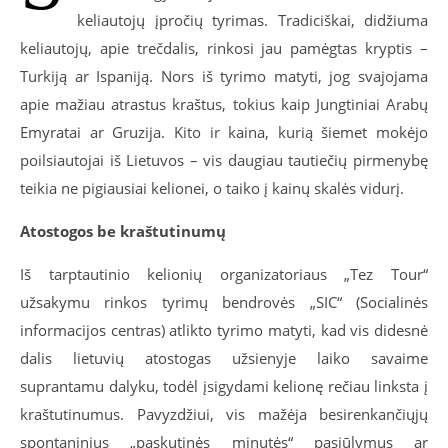
keliautojų įpročių tyrimas. Tradiciškai, didžiuma
keliautojų, apie trečdalis, rinkosi jau pamėgtas kryptis –
Turkiją ar Ispaniją. Nors iš tyrimo matyti, jog svajojama
apie mažiau atrastus kraštus, tokius kaip Jungtiniai Arabų
Emyratai ar Gruzija. Kito ir kaina, kurią šiemet mokėjo
poilsiautojai iš Lietuvos – vis daugiau tautiečių pirmenybę
teikia ne pigiausiai kelionei, o taiko į kainų skalės vidurį.
Atostogos be kraštutinumų
Iš tarptautinio kelionių organizatoriaus „Tez Tour“
užsakymu rinkos tyrimų bendrovės „SIC“ (Socialinės
informacijos centras) atlikto tyrimo matyti, kad vis didesnė
dalis lietuvių atostogas užsienyje laiko savaime
suprantamu dalyku, todėl įsigydami kelionę rečiau linksta į
kraštutinumus. Pavyzdžiui, vis mažėja besirenkančiųjų
spontaninius „paskutinės minutės“ pasiūlymus ar