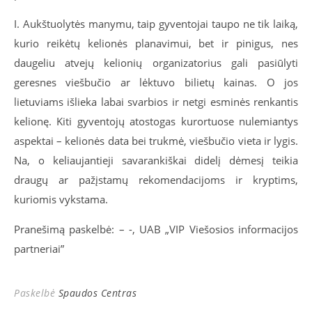
I. Aukštuolytės manymu, taip gyventojai taupo ne tik laiką,
kurio reikėtų kelionės planavimui, bet ir pinigus, nes
daugeliu atvejų kelionių organizatorius gali pasiūlyti
geresnes viešbučio ar lėktuvo bilietų kainas. O jos
lietuviams išlieka labai svarbios ir netgi esminės renkantis
kelionę. Kiti gyventojų atostogas kurortuose nulemiantys
aspektai – kelionės data bei trukmė, viešbučio vieta ir lygis.
Na, o keliaujantieji savarankiškai didelį dėmesį teikia
draugų ar pažįstamų rekomendacijoms ir kryptims,
kuriomis vykstama.
Pranešimą paskelbė: – -, UAB „VIP Viešosios informacijos
partneriai”
Paskelbė
Spaudos Centras