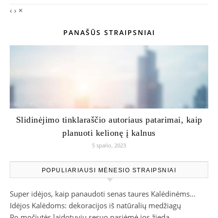
‹
›
×
PANAŠŪS STRAIPSNIAI
Slidinėjimo tinklaraščio autoriaus patarimai, kaip
planuoti kelionę į kalnus
5 spalio, 2023
POPULIARIAUSI MĖNESIO STRAIPSNIAI
Super idėjos, kaip panaudoti senas taures Kalėdinėms…
Idėjos Kalėdoms: dekoracijos iš natūralių medžiagų
Po močiutės laidotuvių sesuo pasiėmė jos žiedą.…