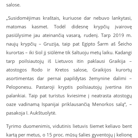
salose.
„Susidomėjimas kraštais, kuriuose dar nebuvo lankytasi,
matomas kasmet. Todėl didesnę krypčių įvairovę
pasiūlysime jau ateinančią vasarą, rudenį. Tarp 2019 m.
naujų krypčių – Gruzija, taip pat Egipto Šarm aš Šeicho
kurortas – iki šiol jį siūlėme tik šaltuoju metų laiku. Kadangi
tarp poilsiautojų iš Lietuvos itin paklausi Graikija –
atostogos Rodo ir Kretos salose, Graikijos kurortų
asortimentas dar pernai papildytas žemynine dalimi –
Peloponesu. Pastaroji kryptis poilsiautojų įvertina itin
palankiai. Taip pat turistus kviesime į neatrasta atostogų
oaze vadinamą Ispanijai priklausančią Menorkos salą“, –
pasakoja I. Aukštuolytė.
Tyrimo duomenimis, vidutinis lietuvis šiemet keliavo bent
kartą per metus, o 15 proc. mūsų šalies gyventojų į kelionę