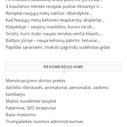
3 kiaulienos mentės receptai puikiai tiksiantys ir…
Receptai naujųjų metų nakčiai: išbandykite…
Kad Naujųjų metų kelionės neapkarstų: ekspertai…
Klaipėdoje – senjorų mankštos, kurios ne tik…
Grožis, kuris žudo: naujas serialas verčia klausti,…
Baltijos jūroje – nauja kelionių patirtis: lietuviai…
Papildai sąnariams: mokslo pagrindu sudėliotas gidas
REKOMENDUOJAME
Menstruacijoms skirtos prekės
darželio išleistuvės, animatoriai, personažai, zaidimu
kambarys
Mažos nuodėmės taisyklė
Patarimai, SEO straipsniai
Batai moterims
Trumpalaikės nuomos administravimas