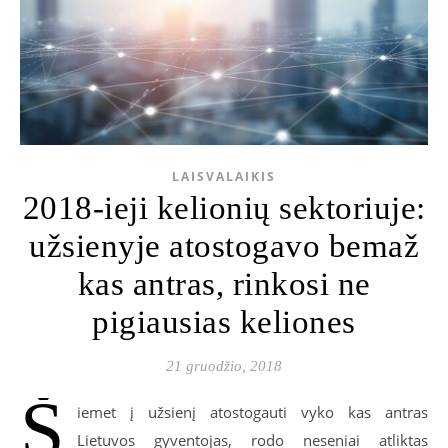
LAISVALAIKIS
2018-ieji kelionių sektoriuje:
užsienyje atostogavo bemaž
kas antras, rinkosi ne
pigiausias keliones
21 gruodžio, 2018
Š
iemet į užsienį atostogauti vyko kas antras
Lietuvos gyventojas, rodo neseniai atliktas