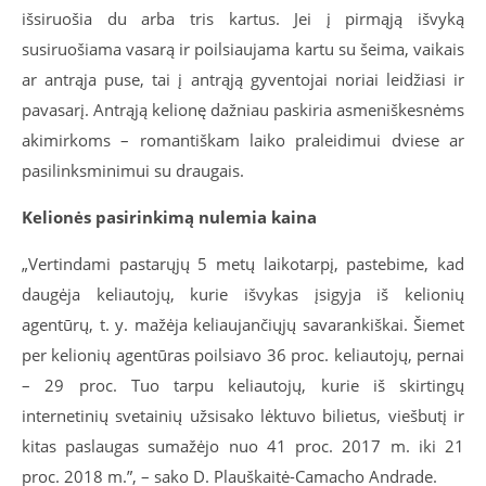
išsiruošia du arba tris kartus. Jei į pirmąją išvyką
susiruošiama vasarą ir poilsiaujama kartu su šeima, vaikais
ar antrąja puse, tai į antrąją gyventojai noriai leidžiasi ir
pavasarį. Antrąją kelionę dažniau paskiria asmeniškesnėms
akimirkoms – romantiškam laiko praleidimui dviese ar
pasilinksminimui su draugais.
Kelionės pasirinkimą nulemia kaina
„Vertindami pastarųjų 5 metų laikotarpį, pastebime, kad
daugėja keliautojų, kurie išvykas įsigyja iš kelionių
agentūrų, t. y. mažėja keliaujančiųjų savarankiškai. Šiemet
per kelionių agentūras poilsiavo 36 proc. keliautojų, pernai
– 29 proc. Tuo tarpu keliautojų, kurie iš skirtingų
internetinių svetainių užsisako lėktuvo bilietus, viešbutį ir
kitas paslaugas sumažėjo nuo 41 proc. 2017 m. iki 21
proc. 2018 m.”, – sako D. Plauškaitė-Camacho Andrade.