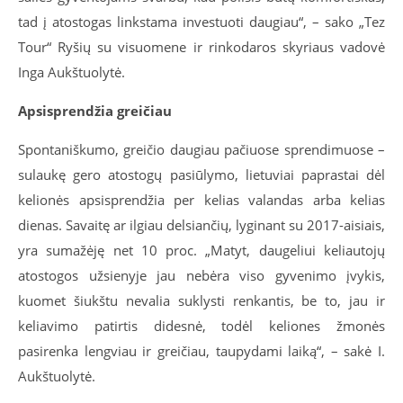
tad į atostogas linkstama investuoti daugiau“, – sako „Tez
Tour“ Ryšių su visuomene ir rinkodaros skyriaus vadovė
Inga Aukštuolytė.
Apsisprendžia greičiau
Spontaniškumo, greičio daugiau pačiuose sprendimuose –
sulaukę gero atostogų pasiūlymo, lietuviai paprastai dėl
kelionės apsisprendžia per kelias valandas arba kelias
dienas. Savaitę ar ilgiau delsiančių, lyginant su 2017-aisiais,
yra sumažėję net 10 proc. „Matyt, daugeliui keliautojų
atostogos užsienyje jau nebėra viso gyvenimo įvykis,
kuomet šiukštu nevalia suklysti renkantis, be to, jau ir
keliavimo patirtis didesnė, todėl keliones žmonės
pasirenka lengviau ir greičiau, taupydami laiką“, – sakė I.
Aukštuolytė.