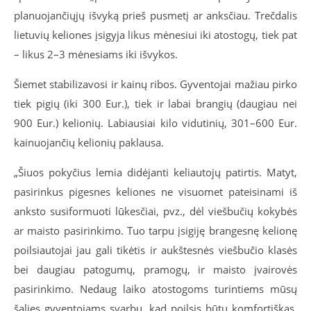
planuojančiųjų išvyką prieš pusmetį ar anksčiau. Trečdalis
lietuvių keliones įsigyja likus mėnesiui iki atostogų, tiek pat
– likus 2–3 mėnesiams iki išvykos.
Šiemet stabilizavosi ir kainų ribos. Gyventojai mažiau pirko
tiek pigių (iki 300 Eur.), tiek ir labai brangių (daugiau nei
900 Eur.) kelionių. Labiausiai kilo vidutinių, 301–600 Eur.
kainuojančių kelionių paklausa.
„Šiuos pokyčius lemia didėjanti keliautojų patirtis. Matyt,
pasirinkus pigesnes keliones ne visuomet pateisinami iš
anksto susiformuoti lūkesčiai, pvz., dėl viešbučių kokybės
ar maisto pasirinkimo. Tuo tarpu įsigiję brangesnę kelionę
poilsiautojai jau gali tikėtis ir aukštesnės viešbučio klasės
bei daugiau patogumų, pramogų, ir maisto įvairovės
pasirinkimo. Nedaug laiko atostogoms turintiems mūsų
šalies gyventojams svarbu, kad poilsis būtų komfortiškas,