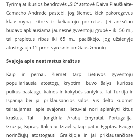
Tyrimą atlikusios bendrovės „SIC“ atstovė Daiva Plauškaitė-
Camacho Andrade pastebi, jog šiemet, kiek pakoregavus
klausimyną, kitoks ir keliautojo portretas. Jei anksčiau
būdavo apklausiama jaunesnė gyventojų grupė – iki 56 m.,
tai praplėtus ribas iki 65 m., paaiškėjo, jog užsienyje
atostogauja 12 proc. vyresnio amžiaus žmonių.
Svajoja apie neatrastus kraštus
Kaip ir pernai, šiemet tarp Lietuvos gyventojų
populiariausia atostogų kryptimi buvo šalys, kuriose
puikus paslaugų kainos ir kokybės santykis. Tai Turkija ir
Ispanija bei jai priklausančios salos. Vis dėlto kuomet
teiraujamasi apie svajones, lietuviai nori aplankyti kitus
kraštus. Tai – Jungtiniai Arabų Emyratai, Portugalija,
Gruzija, Kipras, Italija ar Izraelis, taip pat ir Egiptas. Išaugo
norinčiųjų atostogauti Graikijoje ir jai priklausančiose