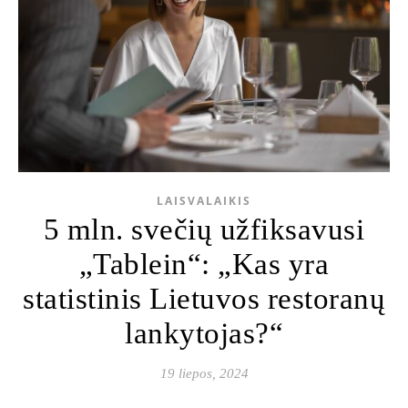
LAISVALAIKIS
5 mln. svečių užfiksavusi
„Tablein“: „Kas yra
statistinis Lietuvos restoranų
lankytojas?“
19 liepos, 2024