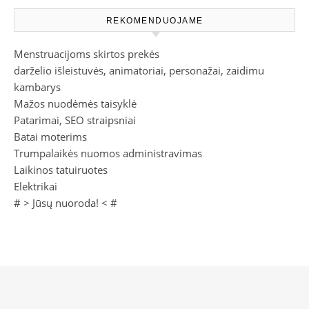
REKOMENDUOJAME
Menstruacijoms skirtos prekės
darželio išleistuvės, animatoriai, personažai, zaidimu
kambarys
Mažos nuodėmės taisyklė
Patarimai, SEO straipsniai
Batai moterims
Trumpalaikės nuomos administravimas
Laikinos tatuiruotes
Elektrikai
# >
Jūsų nuoroda!
< #