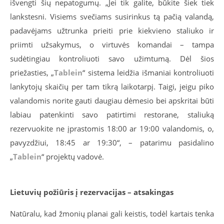
išvengti šių nepatogumų. „Jei tik galite, būkite šiek tiek
lankstesni. Visiems svečiams susirinkus tą pačią valandą,
padavėjams užtrunka prieiti prie kiekvieno staliuko ir
priimti užsakymus, o virtuvės komandai – tampa
sudėtingiau kontroliuoti savo užimtumą. Dėl šios
priežasties, „
Tablein
“ sistema leidžia išmaniai kontroliuoti
lankytojų skaičių per tam tikrą laikotarpį. Taigi, jeigu piko
valandomis norite gauti daugiau dėmesio bei apskritai būti
labiau patenkinti savo patirtimi restorane, staliuką
rezervuokite ne įprastomis 18:00 ar 19:00 valandomis, o,
pavyzdžiui, 18:45 ar 19:30“, – patarimu pasidalino
„
Tablein
“ projektų vadovė.
Lietuvių požiūris į rezervacijas – atsakingas
Natūralu, kad žmonių planai gali keistis, todėl kartais tenka