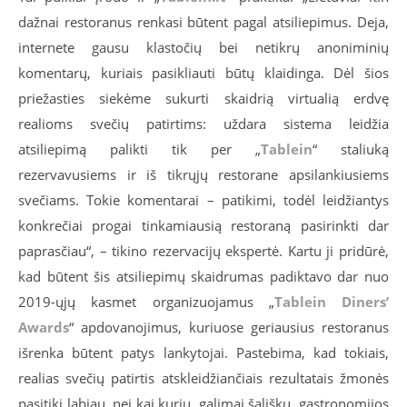
dažnai restoranus renkasi būtent pagal atsiliepimus. Deja,
internete gausu klastočių bei netikrų anoniminių
komentarų, kuriais pasikliauti būtų klaidinga. Dėl šios
priežasties siekėme sukurti skaidrią virtualią erdvę
realioms svečių patirtims: uždara sistema leidžia
atsiliepimą palikti tik per „
Tablein
“ staliuką
rezervavusiems ir iš tikrųjų restorane apsilankiusiems
svečiams. Tokie komentarai – patikimi, todėl leidžiantys
konkrečiai progai tinkamiausią restoraną pasirinkti dar
paprasčiau“, – tikino rezervacijų ekspertė. Kartu ji pridūrė,
kad būtent šis atsiliepimų skaidrumas padiktavo dar nuo
2019-ųjų kasmet organizuojamus „
Tablein Diners’
Awards
“ apdovanojimus, kuriuose geriausius restoranus
išrenka būtent patys lankytojai. Pastebima, kad tokiais,
realias svečių patirtis atskleidžiančiais rezultatais žmonės
pasitiki labiau, nei kai kurių, galimai šališkų, gastronomijos