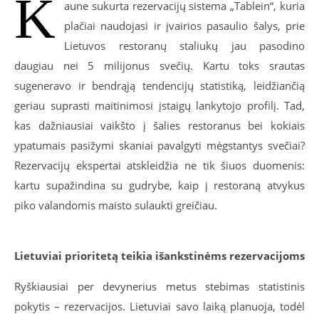
K
aune sukurta rezervacijų sistema „Tablein“, kuria
plačiai naudojasi ir įvairios pasaulio šalys, prie
Lietuvos restoranų staliukų jau pasodino
daugiau nei 5 milijonus svečių. Kartu toks srautas
sugeneravo ir bendrąją tendencijų statistiką, leidžiančią
geriau suprasti maitinimosi įstaigų lankytojo profilį. Tad,
kas dažniausiai vaikšto į šalies restoranus bei kokiais
ypatumais pasižymi skaniai pavalgyti mėgstantys svečiai?
Rezervacijų ekspertai atskleidžia ne tik šiuos duomenis:
kartu supažindina su gudrybe, kaip į restoraną atvykus
piko valandomis maisto sulaukti greičiau.
Lietuviai prioritetą teikia išankstinėms rezervacijoms
Ryškiausiai per devynerius metus stebimas statistinis
pokytis – rezervacijos. Lietuviai savo laiką planuoja, todėl