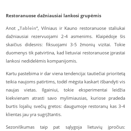
Restoranuose dažniausiai lankosi grupėmis
Anot „
Tablein
“, Vilniaus ir Kauno restoranuose staliukai
dažniausiai rezervuojami 2-4 asmenims. Klaipėdoje šis
skaičius didesnis: fiksuojami 3-5 žmonių vizitai. Tokie
duomenys tik patvirtina, kad lietuviai restoranuose įprastai
lankosi nedidelėmis kompanijomis.
Kartu pastebima ir dar viena tendencija: tautiečiai prioritetą
teikia naujoms patirtims, todėl mėgsta kaskart išbandyti vis
naujas vietas. Ilgainiui, tokie eksperimentai leidžia
kiekvienam atrasti savo mylimiausias, kuriose pradeda
burtis lojalių svečių gretos: daugumoje restoranų kas 3-4
klientas jau yra sugrįžtantis.
Sezoniškumas taip pat sąlygoja lietuvių įpročius: