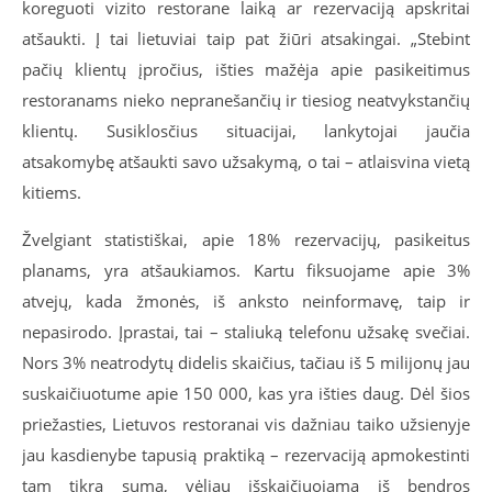
koreguoti vizito restorane laiką ar rezervaciją apskritai
atšaukti. Į tai lietuviai taip pat žiūri atsakingai. „Stebint
pačių klientų įpročius, išties mažėja apie pasikeitimus
restoranams nieko nepranešančių ir tiesiog neatvykstančių
klientų. Susiklosčius situacijai, lankytojai jaučia
atsakomybę atšaukti savo užsakymą, o tai – atlaisvina vietą
kitiems.
Žvelgiant statistiškai, apie 18% rezervacijų, pasikeitus
planams, yra atšaukiamos. Kartu fiksuojame apie 3%
atvejų, kada žmonės, iš anksto neinformavę, taip ir
nepasirodo. Įprastai, tai – staliuką telefonu užsakę svečiai.
Nors 3% neatrodytų didelis skaičius, tačiau iš 5 milijonų jau
suskaičiuotume apie 150 000, kas yra išties daug. Dėl šios
priežasties, Lietuvos restoranai vis dažniau taiko užsienyje
jau kasdienybe tapusią praktiką – rezervaciją apmokestinti
tam tikra suma, vėliau išskaičiuojama iš bendros