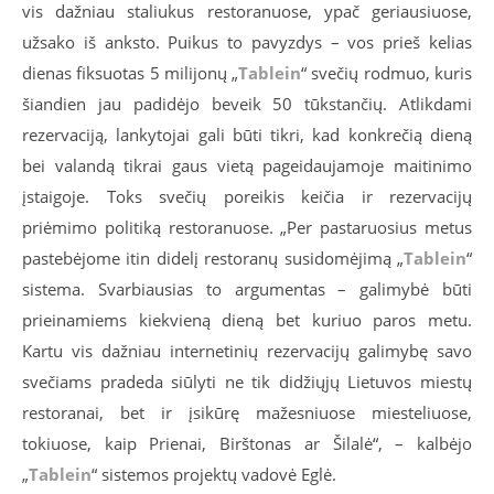
vis dažniau staliukus restoranuose, ypač geriausiuose,
užsako iš anksto. Puikus to pavyzdys – vos prieš kelias
dienas fiksuotas 5 milijonų „
Tablein
“ svečių rodmuo, kuris
šiandien jau padidėjo beveik 50 tūkstančių. Atlikdami
rezervaciją, lankytojai gali būti tikri, kad konkrečią dieną
bei valandą tikrai gaus vietą pageidaujamoje maitinimo
įstaigoje. Toks svečių poreikis keičia ir rezervacijų
priėmimo politiką restoranuose. „Per pastaruosius metus
pastebėjome itin didelį restoranų susidomėjimą „
Tablein
“
sistema. Svarbiausias to argumentas – galimybė būti
prieinamiems kiekvieną dieną bet kuriuo paros metu.
Kartu vis dažniau internetinių rezervacijų galimybę savo
svečiams pradeda siūlyti ne tik didžiųjų Lietuvos miestų
restoranai, bet ir įsikūrę mažesniuose miesteliuose,
tokiuose, kaip Prienai, Birštonas ar Šilalė“, – kalbėjo
„
Tablein
“ sistemos projektų vadovė Eglė.