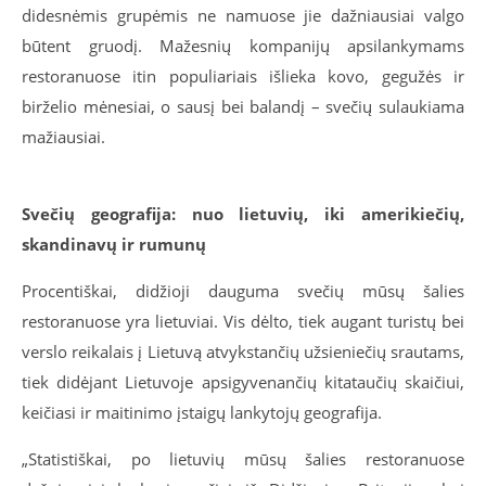
didesnėmis grupėmis ne namuose jie dažniausiai valgo
būtent gruodį. Mažesnių kompanijų apsilankymams
restoranuose itin populiariais išlieka kovo, gegužės ir
birželio mėnesiai, o sausį bei balandį – svečių sulaukiama
mažiausiai.
Svečių geografija: nuo lietuvių, iki amerikiečių,
skandinavų ir rumunų
Procentiškai, didžioji dauguma svečių mūsų šalies
restoranuose yra lietuviai. Vis dėlto, tiek augant turistų bei
verslo reikalais į Lietuvą atvykstančių užsieniečių srautams,
tiek didėjant Lietuvoje apsigyvenančių kitataučių skaičiui,
keičiasi ir maitinimo įstaigų lankytojų geografija.
„Statistiškai, po lietuvių mūsų šalies restoranuose