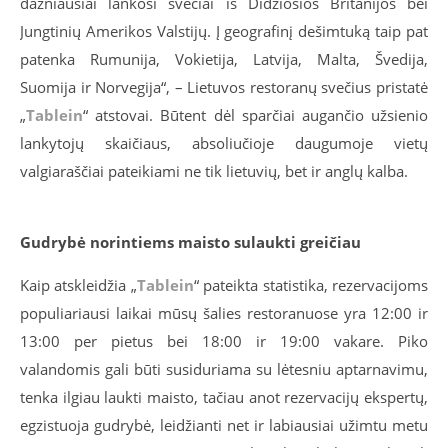
dažniausiai lankosi svečiai iš Didžiosios Britanijos bei
Jungtinių Amerikos Valstijų. Į geografinį dešimtuką taip pat
patenka Rumunija, Vokietija, Latvija, Malta, Švedija,
Suomija ir Norvegija“, – Lietuvos restoranų svečius pristatė
„
Tablein
“ atstovai. Būtent dėl sparčiai augančio užsienio
lankytojų skaičiaus, absoliučioje daugumoje vietų
valgiaraščiai pateikiami ne tik lietuvių, bet ir anglų kalba.
Gudrybė norintiems maisto sulaukti greičiau
Kaip atskleidžia „
Tablein
“ pateikta statistika, rezervacijoms
populiariausi laikai mūsų šalies restoranuose yra 12:00 ir
13:00 per pietus bei 18:00 ir 19:00 vakare. Piko
valandomis gali būti susiduriama su lėtesniu aptarnavimu,
tenka ilgiau laukti maisto, tačiau anot rezervacijų ekspertų,
egzistuoja gudrybė, leidžianti net ir labiausiai užimtu metu