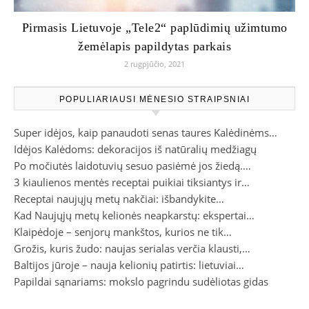
Pirmasis Lietuvoje „Tele2“ paplūdimių užimtumo
žemėlapis papildytas parkais
2 rugpjūčio, 2021
POPULIARIAUSI MĖNESIO STRAIPSNIAI
Super idėjos, kaip panaudoti senas taures Kalėdinėms…
Idėjos Kalėdoms: dekoracijos iš natūralių medžiagų
Po močiutės laidotuvių sesuo pasiėmė jos žiedą.…
3 kiaulienos mentės receptai puikiai tiksiantys ir…
Receptai naujųjų metų nakčiai: išbandykite…
Kad Naujųjų metų kelionės neapkarstų: ekspertai…
Klaipėdoje – senjorų mankštos, kurios ne tik…
Grožis, kuris žudo: naujas serialas verčia klausti,…
Baltijos jūroje – nauja kelionių patirtis: lietuviai…
Papildai sąnariams: mokslo pagrindu sudėliotas gidas