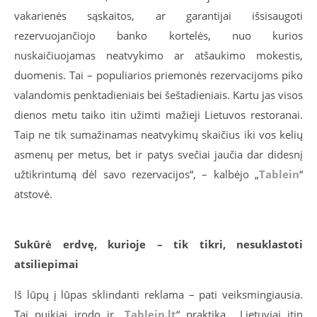
vakarienės sąskaitos, ar garantijai išsisaugoti
rezervuojančiojo banko kortelės, nuo kurios
nuskaičiuojamas neatvykimo ar atšaukimo mokestis,
duomenis. Tai – populiarios priemonės rezervacijoms piko
valandomis penktadieniais bei šeštadieniais. Kartu jas visos
dienos metu taiko itin užimti mažieji Lietuvos restoranai.
Taip ne tik sumažinamas neatvykimų skaičius iki vos kelių
asmenų per metus, bet ir patys svečiai jaučia dar didesnį
užtikrintumą dėl savo rezervacijos“, – kalbėjo „
Tablein
“
atstovė.
Sukūrė erdvę, kurioje – tik tikri, nesuklastoti
atsiliepimai
Iš lūpų į lūpas sklindanti reklama – pati veiksmingiausia.
Tai puikiai įrodo ir „
Tablein.lt
“ praktika. „Lietuviai itin