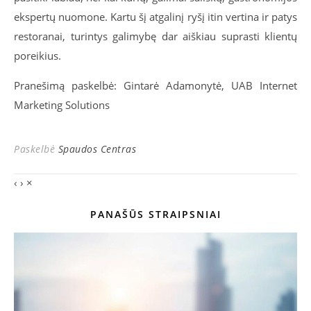
ekspertų nuomone. Kartu šį atgalinį ryšį itin vertina ir patys
restoranai, turintys galimybę dar aiškiau suprasti klientų
poreikius.
Pranešimą paskelbė: Gintarė Adamonytė, UAB Internet
Marketing Solutions
Paskelbė
Spaudos Centras
‹
›
×
PANAŠŪS STRAIPSNIAI