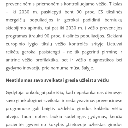
prevencinėmis priemonėmis kontroliuojamo vėžio. Tikslas
– iki 2030 m. paskiepyti bent 90 proc. ES tikslinės
mergaičių populiacijos ir gerokai padidinti berniukų
skiepijimo apimtis, tai pat iki 2030 m. į vėžio prevencijos
programas įtraukti 90 proc. tikslinės populiacijos. Siekiant
europinio lygio tikslų vėžio kontrolės srityje Lietuvai
reikėtų gerokai pasistengti – ne tik pagerinti pirminę ir
antrinę vėžio profilaktiką, bet ir vėžio diagnostikos bei
gydymo inovacijų prieinamumą mūsų šalyje.
Neatidumas savo sveikatai gresia užleistu vėžiu
Gydytojai onkologai pabrėžia, kad nepakankamas dėmesys
savo ginekologinei sveikatai ir nedalyvavimas prevencinėse
programose gali baigtis uždelstu gimdos kaklelio vėžio
atveju. Tada moters laukia sudėtingas gydymas, kenčia
pacientės gyvenimo kokybė. „Lietuvoje užleistas gimdos