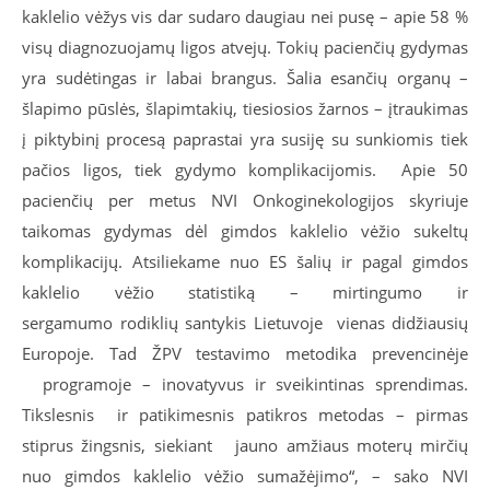
kaklelio vėžys vis dar sudaro daugiau nei pusę – apie 58 %
visų diagnozuojamų ligos atvejų. Tokių pacienčių gydymas
yra sudėtingas ir labai brangus. Šalia esančių organų –
šlapimo pūslės, šlapimtakių, tiesiosios žarnos – įtraukimas
į piktybinį procesą paprastai yra susiję su sunkiomis tiek
pačios ligos, tiek gydymo komplikacijomis. Apie 50
pacienčių per metus NVI Onkoginekologijos skyriuje
taikomas gydymas dėl gimdos kaklelio vėžio sukeltų
komplikacijų. Atsiliekame nuo ES šalių ir pagal gimdos
kaklelio vėžio statistiką – mirtingumo ir
sergamumo rodiklių santykis Lietuvoje vienas didžiausių
Europoje. Tad ŽPV testavimo metodika prevencinėje
programoje – inovatyvus ir sveikintinas sprendimas.
Tikslesnis ir patikimesnis patikros metodas – pirmas
stiprus žingsnis, siekiant jauno amžiaus moterų mirčių
nuo gimdos kaklelio vėžio sumažėjimo“, – sako NVI