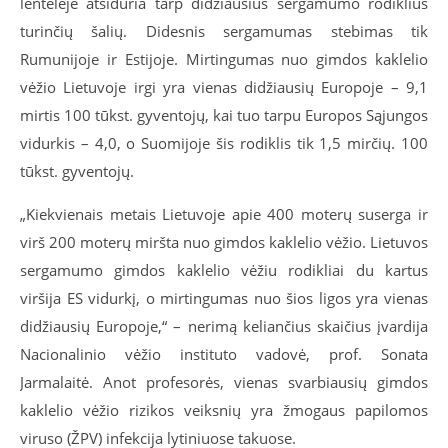
lentelėje atsiduria tarp didžiausius sergamumo rodiklius
turinčių šalių. Didesnis sergamumas stebimas tik
Rumunijoje ir Estijoje. Mirtingumas nuo gimdos kaklelio
vėžio Lietuvoje irgi yra vienas didžiausių Europoje – 9,1
mirtis 100 tūkst. gyventojų, kai tuo tarpu Europos Sąjungos
vidurkis – 4,0, o Suomijoje šis rodiklis tik 1,5 mirčių. 100
tūkst. gyventojų.
„Kiekvienais metais Lietuvoje apie 400 moterų suserga ir
virš 200 moterų miršta nuo gimdos kaklelio vėžio. Lietuvos
sergamumo gimdos kaklelio vėžiu rodikliai du kartus
viršija ES vidurkį, o mirtingumas nuo šios ligos yra vienas
didžiausių Europoje,“ – nerimą keliančius skaičius įvardija
Nacionalinio vėžio instituto vadovė, prof. Sonata
Jarmalaitė. Anot profesorės, vienas svarbiausių gimdos
kaklelio vėžio rizikos veiksnių yra žmogaus papilomos
viruso (ŽPV) infekcija lytiniuose takuose.