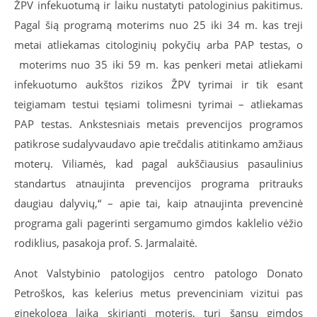
ŽPV infekuotumą ir laiku nustatyti patologinius pakitimus.
Pagal šią programą moterims nuo 25 iki 34 m. kas treji
metai atliekamas citologinių pokyčių arba PAP testas, o
moterims nuo 35 iki 59 m. kas penkeri metai atliekami
infekuotumo aukštos rizikos ŽPV tyrimai ir tik esant
teigiamam testui tęsiami tolimesni tyrimai – atliekamas
PAP testas. Ankstesniais metais prevencijos programos
patikrose sudalyvaudavo apie trečdalis atitinkamo amžiaus
moterų. Viliamės, kad pagal aukščiausius pasaulinius
standartus atnaujinta prevencijos programa pritrauks
daugiau dalyvių,“ – apie tai, kaip atnaujinta prevencinė
programa gali pagerinti sergamumo gimdos kaklelio vėžio
rodiklius, pasakoja prof. S. Jarmalaitė.
Anot Valstybinio patologijos centro patologo Donato
Petroškos, kas kelerius metus prevenciniam vizitui pas
ginekologą laiką skirianti moteris, turi šansų gimdos