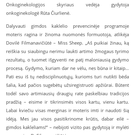
Onkoginekologijos skyriaus vedėja gydytoja
onkoginekologė Rūta Čiurlienė.
Dalyvauti gimdos kaklelio prevencinėje programoje
moteris ragina ir žinoma nuomonės formuotoja, atlikėja
Dovilė Filmanavičiūtė – Miss Sheep. „Aš puikiai žinau, ką
reiškia su siaubingu nerimu laukti artimo žmogaus tyrimo
rezultatų, o tuomet išgyventi ne patį maloniausią gydymo
procesą. Gydymo, kuriam dar ne vėlu, nes būna ir kitaip…
Pati esu iš tų nedisciplinuotųjų, kurioms turi nutikti bėda
šalia, kad pačios sugebėtų užsiregistruoti apžiūrai. Būtent
todėl savo artimiausių draugių rate paskelbiau tradicijos
pradžią – eisime ir tikrinsimės visos kartu, vienu kartu.
Labai kviečiu visas merginas ir moteris imti ir naudoti šią
idėją. Mes jau visos pasitikrinome krūtis, dabar eilė –
gimdos kakleliams!“ – nebijoti vizito pas gydytoją ir mylėti