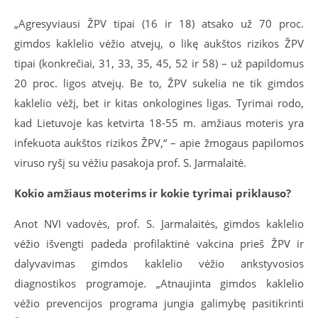
„Agresyviausi ŽPV tipai (16 ir 18) atsako už 70 proc.
gimdos kaklelio vėžio atvejų, o likę aukštos rizikos ŽPV
tipai (konkrečiai, 31, 33, 35, 45, 52 ir 58) – už papildomus
20 proc. ligos atvejų. Be to, ŽPV sukelia ne tik gimdos
kaklelio vėžį, bet ir kitas onkologines ligas. Tyrimai rodo,
kad Lietuvoje kas ketvirta 18-55 m. amžiaus moteris yra
infekuota aukštos rizikos ŽPV,“ – apie žmogaus papilomos
viruso ryšį su vėžiu pasakoja prof. S. Jarmalaitė.
Kokio amžiaus moterims ir kokie tyrimai priklauso?
Anot NVI vadovės, prof. S. Jarmalaitės, gimdos kaklelio
vėžio išvengti padeda profilaktinė vakcina prieš ŽPV ir
dalyvavimas gimdos kaklelio vėžio ankstyvosios
diagnostikos programoje. „Atnaujinta gimdos kaklelio
vėžio prevencijos programa jungia galimybę pasitikrinti