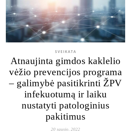
SVEIKATA
Atnaujinta gimdos kaklelio
vėžio prevencijos programa
– galimybė pasitikrinti ŽPV
infekuotumą ir laiku
nustatyti patologinius
pakitimus
20 sausio, 2022