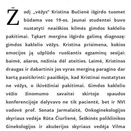
Ž
odį „vėžys“ Kristina Bučienė išgirdo tuomet
būdama vos 19-os. Jaunai studentei buvo
nustatyti neaiškios kilmės gimdos kaklelio
pakitimai. Tąkart mergina išgirdo galimą diagnozę:
gimdos kaklelio vėžys. Kristina prisimena, kokios
emocijos ją užplūdo ruošiantis egzaminų sesijai:
baimė, ašaros, nežinia dėl ateities. Laimė, Kristinos
draugas ir dabartinis jos vyras merginą paragino dar
kartą pasitikrinti: paaiškėjo, kad Kristinai nustatytas
ne vėžys, o ikivėžiniai pakitimai. Gimdos kaklelio
vėžio žinomumo savaitei skirtoje spaudos
konferencijoje dalyvavo ne tik pacientė, bet ir NVI
vadovė prof. Sonata Jarmalaitė, Onkoginekologijos
skyriaus vedėja Rūta Čiurlienė, Šeškinės poliklinikos
Ginekologijos ir akušerijos skyriaus vedėja Vilma