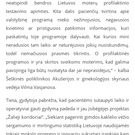
neatspindi bendros Lietuvos moterų profilaktinio
testavimo apimties. Kita dalis pacienčių tvirtina apie
valstybinę programą nieko nežinojusios, negavusios
kvietimo ar pristigusios patikimos informacijos, kuri
paskatintų toje programoje dalyvauti. Kai kurios mini
neradusios tam laiko ar neturėjusios jokių nusiskundimų,
todėl nemačiusios prasmės tikrintis. O profilaktinės
programos ir yra skirtos sveikoms moterims, kad galima
pavojinga liga būtų nustatyta dar jai neprasidėjus,“ – kalba
Šeškinės poliklinikos Akušerijos ir ginekologijos skyriaus
vedėja Vilma Vasjanova.
Tiesa, gydytoja pabrėžia, kad pacientėms sutaupyti laiko ir
operatyviai gauti gydymą padeda ir jau įsibėgėjęs projektas
„Žalieji koridoriai“. „Siekiant pagerinti gimdos kaklelio vėžio
sergamumo ir mirtingumo statistiką Lietuvoje naudojamės
tokiais mokslo progreso ir inovacijų sukurtais įrankiais kaip