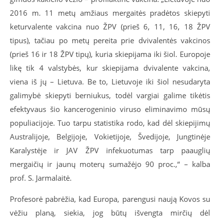
2016 m. 11 metų amžiaus mergaitės pradėtos skiepyti
keturvalente vakcina nuo ŽPV (prieš 6, 11, 16, 18 ŽPV
tipus), tačiau po metų pereita prie dvivalentės vakcinos
(prieš 16 ir 18 ŽPV tipų), kuria skiepijama iki šiol. Europoje
likę tik 4 valstybės, kur skiepijama dvivalente vakcina,
viena iš jų – Lietuva. Be to, Lietuvoje iki šiol nesudaryta
galimybė skiepyti berniukus, todėl vargiai galime tikėtis
efektyvaus šio kancerogeninio viruso eliminavimo mūsų
populiacijoje. Tuo tarpu statistika rodo, kad dėl skiepijimų
Australijoje, Belgijoje, Vokietijoje, Švedijoje, Jungtinėje
Karalystėje ir JAV ŽPV infekuotumas tarp paauglių
mergaičių ir jaunų moterų sumažėjo 90 proc.,“ – kalba
prof. S. Jarmalaitė.
Profesorė pabrėžia, kad Europa, parengusi naują Kovos su
vėžiu planą, siekia, jog būtų išvengta mirčių dėl