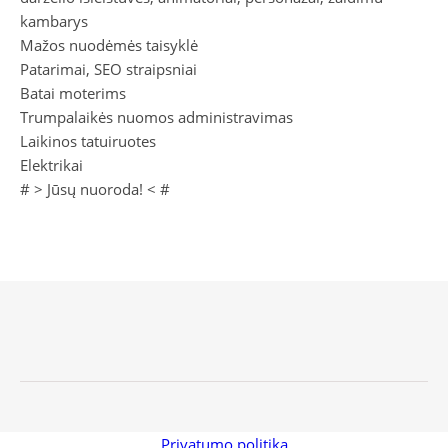
kambarys
Mažos nuodėmės taisyklė
Patarimai, SEO straipsniai
Batai moterims
Trumpalaikės nuomos administravimas
Laikinos tatuiruotes
Elektrikai
# >
Jūsų nuoroda!
< #
Privatumo politika