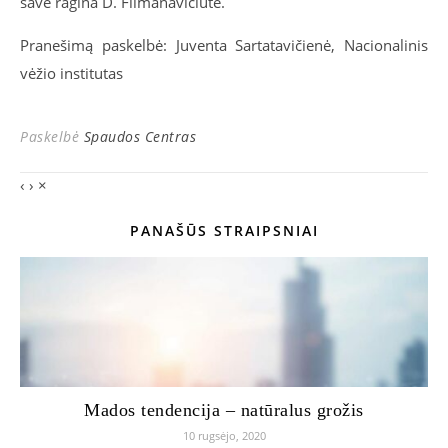
save ragina D. Filmanavičiūtė.
Pranešimą paskelbė: Juventa Sartatavičienė, Nacionalinis
vėžio institutas
Paskelbė
Spaudos Centras
‹
›
×
PANAŠŪS STRAIPSNIAI
Mados tendencija – natūralus grožis
10 rugsėjo, 2020