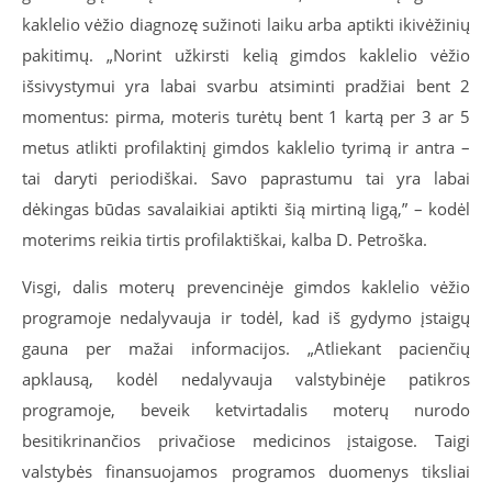
kaklelio vėžio diagnozę sužinoti laiku arba aptikti ikivėžinių
pakitimų. „Norint užkirsti kelią gimdos kaklelio vėžio
išsivystymui yra labai svarbu atsiminti pradžiai bent 2
momentus: pirma, moteris turėtų bent 1 kartą per 3 ar 5
metus atlikti profilaktinį gimdos kaklelio tyrimą ir antra –
tai daryti periodiškai. Savo paprastumu tai yra labai
dėkingas būdas savalaikiai aptikti šią mirtiną ligą,” – kodėl
moterims reikia tirtis profilaktiškai, kalba D. Petroška.
Visgi, dalis moterų prevencinėje gimdos kaklelio vėžio
programoje nedalyvauja ir todėl, kad iš gydymo įstaigų
gauna per mažai informacijos. „Atliekant pacienčių
apklausą, kodėl nedalyvauja valstybinėje patikros
programoje, beveik ketvirtadalis moterų nurodo
besitikrinančios privačiose medicinos įstaigose. Taigi
valstybės finansuojamos programos duomenys tiksliai