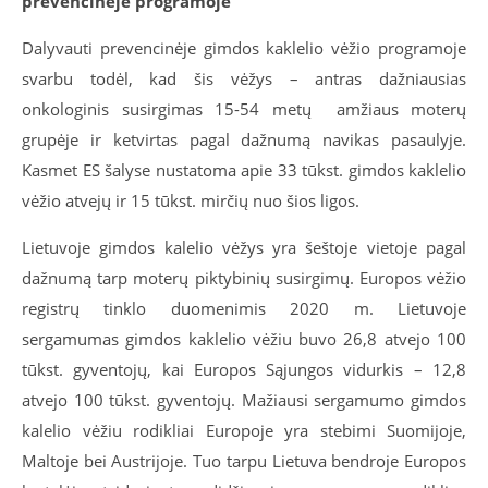
prevencinėje programoje
Dalyvauti prevencinėje gimdos kaklelio vėžio programoje
svarbu todėl, kad šis vėžys – antras dažniausias
onkologinis susirgimas 15-54 metų amžiaus moterų
grupėje ir ketvirtas pagal dažnumą navikas pasaulyje.
Kasmet ES šalyse nustatoma apie 33 tūkst. gimdos kaklelio
vėžio atvejų ir 15 tūkst. mirčių nuo šios ligos.
Lietuvoje gimdos kalelio vėžys yra šeštoje vietoje pagal
dažnumą tarp moterų piktybinių susirgimų. Europos vėžio
registrų tinklo duomenimis 2020 m. Lietuvoje
sergamumas gimdos kaklelio vėžiu buvo 26,8 atvejo 100
tūkst. gyventojų, kai Europos Sąjungos vidurkis – 12,8
atvejo 100 tūkst. gyventojų. Mažiausi sergamumo gimdos
kalelio vėžiu rodikliai Europoje yra stebimi Suomijoje,
Maltoje bei Austrijoje. Tuo tarpu Lietuva bendroje Europos