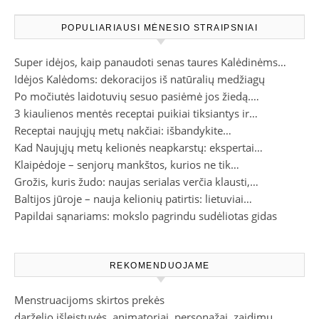
POPULIARIAUSI MĖNESIO STRAIPSNIAI
Super idėjos, kaip panaudoti senas taures Kalėdinėms…
Idėjos Kalėdoms: dekoracijos iš natūralių medžiagų
Po močiutės laidotuvių sesuo pasiėmė jos žiedą.…
3 kiaulienos mentės receptai puikiai tiksiantys ir…
Receptai naujųjų metų nakčiai: išbandykite…
Kad Naujųjų metų kelionės neapkarstų: ekspertai…
Klaipėdoje – senjorų mankštos, kurios ne tik…
Grožis, kuris žudo: naujas serialas verčia klausti,…
Baltijos jūroje – nauja kelionių patirtis: lietuviai…
Papildai sąnariams: mokslo pagrindu sudėliotas gidas
REKOMENDUOJAME
Menstruacijoms skirtos prekės
darželio išleistuvės, animatoriai, personažai, zaidimu