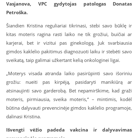
Vasjanova, VPC gydytojas patologas Donatas
Petroška.
Šiandien Kristina reguliariai tikrinasi, stebi savo būklę ir
kitas moteris ragina rasti laiko ne tik grožiui, buičiai ar
karjerai, bet ir vizitui pas ginekologą. Juk svarbiausia
gimdos kaklelio pakitimus diagnozuoti laiku ir stebėti savo
sveikatą, taip galimai užkertant kelią onkologinei ligai.
„Moterys visada atranda laiko pasirūpinti savo išoriniu
grožiu: nueiti pas kirpėją, pasidaryti manikiūrą ar
atsinaujinti savo garderobą. Bet nepamirškime, kad graži
moteris, pirmiausia, sveika moteris,“ – mintimis, kodėl
būtina dalyvauti prevencinėje gimdos kaklelio programoje,
dalinasi Kristina.
Išvengti vėžio padeda vakcina ir dalyvavimas