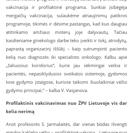
vakcinacija ir profilaktinė programa. Sunkiai įsibėgėja
mergaičių vakcinacija, sulaukėme atnaujinimų patikros
programoje, tikimės ir dėsime pastangas, kad kuo daugiau
atitinkamo amžiaus moterų joje dalyvautų. Tačiau
kasdieniame ginekologo darbe teko įveikti ir tokį, atrodytų,
paprastą organizacinį iššūkį – kaip sutrumpinti paciento
kelią nuo diagnozės iki specialisto onkologo. Kalbu apie
„žaliuosius koridorius“, kurie jau sėkmingai veikia ir
pacientės, nepasiklydusios sveikatos sistemoje, gydomos
tose gydymo įstaigose, kuriose taikomi šiuolaikiniai vėžio
gydymo principai,“ – kalba V. Vasjanova.
Profilaktinis vakcinavimas nuo ŽPV Lietuvoje vis dar
kelia nerimą
Anot profesorės S. Jarmalaitės, dar vienas būdas išvengti
gimdos kaklelio vėžio – profilaktinė vakcina. „Lietuvoje nuo