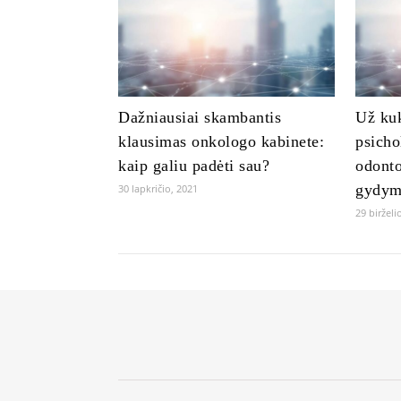
Dažniausiai skambantis
Už kuk
klausimas onkologo kabinete:
psicho
kaip galiu padėti sau?
odonto
gydym
30 lapkričio, 2021
29 birželi