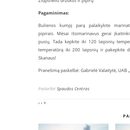
Žiupsnelio druskos ir pipirų
Pagaminimas:
Bulienos kumpį parą palaikykite marinate
pipirais. Mėsai išsimarinavus gerai įkaitin
pusių. Tada kepkite iki 120 laipsnių temper
temperatūrą iki 200 laipsnių ir pakepkite 
Skanaus!
Pranešimą paskelbė: Gabrielė Valaitytė, UAB 
Paskelbė
Spaudos Centras
‹
›
×
PA