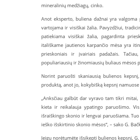
mineralinių medžiagų, cinko.
Anot eksperto, buliena dažnai yra valgoma pus
vartojama ir visiškai žalia. Pavyzdžiui, trad
patiekiama visiškai žalia, pagardinta pries
itališkame jautienos karpančio mėsa yra itin 
prieskoniais ir įvairiais padažais. Tačia
populiariausių ir žinomiausių buliaus mėsos p
Norint paruošti skaniausią bulienos kepsnį
produktą, anot jo, kokybišką kepsnį namuose i
„Anksčiau galbūt dar vyravo tam tikri mitai
kieta ir reikalauja ypatingo paruošimo. Vi
išraiškingo skonio ir lengvai paruošiama. Tuo pa
ieško išskirtinio skonio mėsos“, – sako G. Bač
Jeigu norėtumėte išsikepti bulienos kepsnį, G.