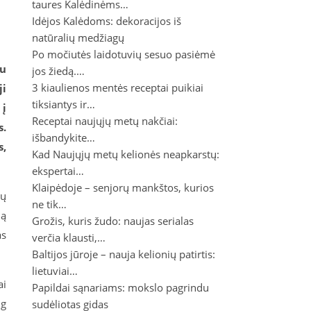
taures Kalėdinėms…
Idėjos Kalėdoms: dekoracijos iš
natūralių medžiagų
Po močiutės laidotuvių sesuo pasiėmė
su
jos žiedą.…
3 kiaulienos mentės receptai puikiai
ji
tiksiantys ir…
 į
Receptai naujųjų metų nakčiai:
s.
išbandykite…
s,
Kad Naujųjų metų kelionės neapkarstų:
ekspertai…
Klaipėdoje – senjorų mankštos, kurios
ių
ne tik…
ią
Grožis, kuris žudo: naujas serialas
as
verčia klausti,…
Baltijos jūroje – nauja kelionių patirtis:
lietuviai…
ai
Papildai sąnariams: mokslo pagrindu
ug
sudėliotas gidas