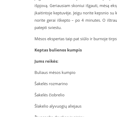
išpjovą. Geriausiam skoniui išgauti, mėsą eksp
įkaitintoje keptuvėje. Jeigu norite kepsnio su 
norite gerai iškepto – po 4 minutes. O ištrau
patepti sviestu.
Mėsos ekspertas taip pat siūlo ir burnoje tir
Keptas bulienos kumpis
Jums reikės:
Buliaus mėsos kumpio
Šakelės rozmarino
Šakelės čiobrelio
Šlakelio alyvuogių aliejaus