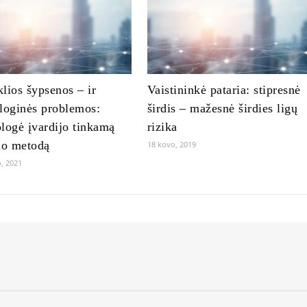
lios šypsenos – ir
Vaistininkė pataria: stipresnė
loginės problemos:
širdis – mažesnė širdies ligų
logė įvardijo tinkamą
rizika
o metodą
18 kovo, 2019
o, 2021