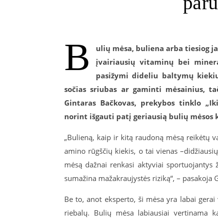
par
B
ulių mėsa, buliena arba tiesiog j
įvairiausių vitaminų bei miner
pasižymi dideliu baltymų kiekiu
sočias sriubas ar gaminti mėsainius, ta
Gintaras Bačkovas, prekybos tinklo „Iki
norint išgauti patį geriausią bulių mėsos 
„Bulieną, kaip ir kitą raudoną mėsą reikėtų val
amino rūgščių kiekis, o tai vienas –didžiausi
mėsą dažnai renkasi aktyviai sportuojantys 
sumažina mažakraujystės riziką“, – pasakoja 
Be to, anot eksperto, ši mėsa yra labai gera
riebalų. Bulių mėsa labiausiai vertinama k