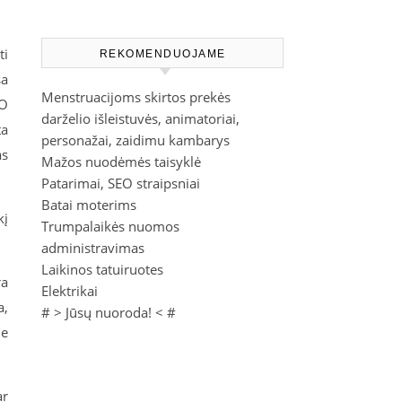
ti
REKOMENDUOJAME
sa
Menstruacijoms skirtos prekės
 O
darželio išleistuvės, animatoriai,
ta
personažai, zaidimu kambarys
as
Mažos nuodėmės taisyklė
Patarimai, SEO straipsniai
Batai moterims
kį
Trumpalaikės nuomos
administravimas
Laikinos tatuiruotes
ra
Elektrikai
a,
# >
Jūsų nuoroda!
< #
ie
ar