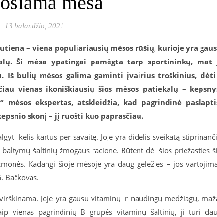
uošiama mėsa
13 balandžio, 2021
autiena – viena populiariausių mėsos rūšių, kurioje yra gau
alų. Ši mėsa ypatingai pamėgta tarp sportininkų, mat 
. Iš bulių mėsos galima gaminti įvairius troškinius, dėti
čiau vienas ikoniškiausių šios mėsos patiekalų – kepsny
“ mėsos ekspertas, atskleidžia, kad pagrindinė paslapti
kepsnio skonį – jį ruošti kuo paprasčiau.
gyti kelis kartus per savaitę. Joje yra didelis sveikatą stiprinanč
ų baltymų šaltinių žmogaus racione. Būtent dėl šios priežasties š
žmonės. Kadangi šioje mėsoje yra daug geležies – jos vartojim
G. Bačkovas.
i virškinama. Joje yra gausu vitaminų ir naudingų medžiagų, maž
aip vienas pagrindinių B grupės vitaminų šaltinių, ji turi da