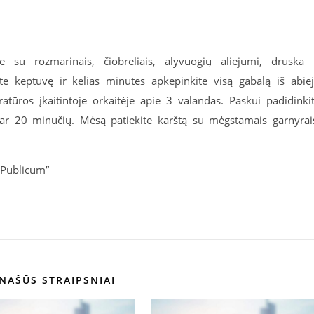
 su rozmarinais, čiobreliais, alyvuogių aliejumi, druska 
kite keptuvę ir kelias minutes apkepinkite visą gabalą iš abie
atūros įkaitintoje orkaitėje apie 3 valandas. Paskui padidinki
dar 20 minučių. Mėsą patiekite karštą su mėgstamais garnyrai
„Publicum”
NAŠŪS STRAIPSNIAI