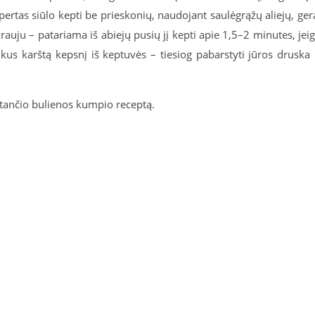
ertas siūlo kepti be prieskonių, naudojant saulėgrąžų aliejų, ger
krauju – patariama iš abiejų pusių jį kepti apie 1,5–2 minutes, jei
kus karštą kepsnį iš keptuvės – tiesiog pabarstyti jūros druska 
pstančio bulienos kumpio receptą.