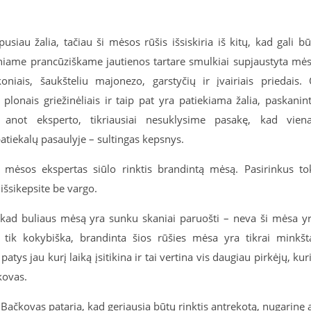
iau žalia, tačiau ši mėsos rūšis išsiskiria iš kitų, kad gali bū
iciniame prancūziškame jautienos tartare smulkiai supjaustyta mė
koniais, šaukšteliu majonezo, garstyčių ir įvairiais priedais.
plonais griežinėliais ir taip pat yra patiekiama žalia, paskanin
u, anot eksperto, tikriausiai nesuklysime pasakę, kad vien
atiekalų pasaulyje – sultingas kepsnys.
, mėsos ekspertas siūlo rinktis brandintą mėsą. Pasirinkus to
šsikepsite be vargo.
, kad buliaus mėsą yra sunku skaniai paruošti – neva ši mėsa y
s tik kokybiška, brandinta šios rūšies mėsa yra tikrai minkšt
tys jau kurį laiką įsitikina ir tai vertina vis daugiau pirkėjų, kur
kovas.
 Bačkovas pataria, kad geriausia būtų rinktis antrekotą, nugarinę 