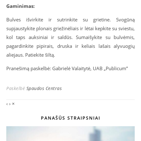
Gaminimas:
Bulves išvirkite ir sutrinkite su grietine. Svogūną
supjaustykite plonais griežinėliais ir lėtai kepkite su sviestu,
kol taps auksiniai ir saldūs. Sumaišykite su bulvėmis,
pagardinkite pipirais, druska ir keliais lašais alyvuogių
aliejaus. Patiekite šiltą.
Pranešimą paskelbė: Gabrielė Valaitytė, UAB „Publicum”
Paskelbė
Spaudos Centras
‹
›
×
PANAŠŪS STRAIPSNIAI