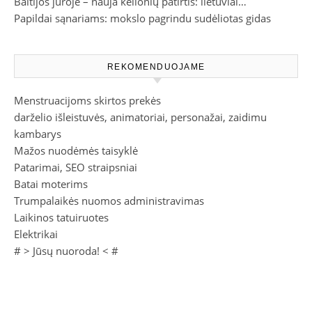
Baltijos jūroje – nauja kelionių patirtis: lietuviai…
Papildai sąnariams: mokslo pagrindu sudėliotas gidas
REKOMENDUOJAME
Menstruacijoms skirtos prekės
darželio išleistuvės, animatoriai, personažai, zaidimu
kambarys
Mažos nuodėmės taisyklė
Patarimai, SEO straipsniai
Batai moterims
Trumpalaikės nuomos administravimas
Laikinos tatuiruotes
Elektrikai
# >
Jūsų nuoroda!
< #