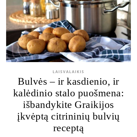
LAISVALAIKIS
Bulvės – ir kasdienio, ir
kalėdinio stalo puošmena:
išbandykite Graikijos
įkvėptą citrininių bulvių
receptą