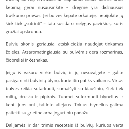
kepimą gerai nusausinkite – drėgmė yra didžiausias
traškumo priešas. Jei bulves kepate orkaitėje, nebijokite jų
šiek tiek „sutrinti“ – taip susidaro nelygus paviršius, kuris
gražiai apskrunda.
Bulvių skonis geriausiai atsiskleidžia naudojat tinkamas
žoleles. Atsaromatingiausiai su bulvėmis dera rozmarinas,
čiobreliai ir česnakas.
Jeigu iš vakaro virėte bulvių ir jų nesuvalgėte – galite
pasigaminti bulvinių blynų, kurie itin patiks vaikams. Virtas
bulves reikia sutarkuoti, sumaišyti su kiaušiniu, šiek tiek
miltų, druska ir pipirais. Tuomet suformuoti blynelius ir
kepti juos ant įkaitinto aliejaus. Tokius blynelius galima
patiekti su grietine arba jogurtiniu padažu.
Dalijamės ir dar trimis receptais iš bulvių, kuriuos verta