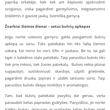
papriką orkaitėje, šiek tiek ant keptuvės apskrudinti
svogūnus, viską pagardinti garstyčiomis, mėgstamomis
žolelėmis ir gausite jaukų, šventišką garnyrą.
Žvarbiai žiemos dienai – sotus bulvių apkepas
Jeigu norite sotesnio garnyro, galite pasigaminti bulvių
apkepą su sūriu. Toks patiekalas itin tiks šaltą žiemos
vakarą, kai norisi ko nors šilto ir jaukaus. Be to, tai gali
tapti ir kalėdinio stalo patiekalu. Taip paruoštus bulvės tiks
tiek prie mėsos, tiek žuvies patiekalų. Bulves reikia plonai
supjaustyti, susloksniuoti skardoje, užpilti grietinėle,
pagardinti druska, pipirais ir uždėti tarkuoto sūrio. Taip
paruoštos bulvės iškepa minkštos ir aromatingos.
Tam, kad bulvių patiekalai pavyktų dar geriau, verta
panaudoti kelias paprastas gudrybes. Pavyzdžiui, jei norite
traškių bulvių, išvirusias ar nuplautas žalias bulves prieš