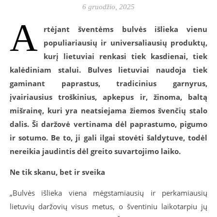
6 gruodžio, 2025
A
rtėjant šventėms bulvės išlieka vienu
populiariausių ir universaliausių produktų,
kurį lietuviai renkasi tiek kasdienai, tiek
kalėdiniam stalui. Bulves lietuviai naudoja tiek
gaminant paprastus, tradicinius garnyrus,
įvairiausius troškinius, apkepus ir, žinoma, baltą
mišrainę, kuri yra neatsiejama žiemos švenčių stalo
dalis. Ši daržovė vertinama dėl paprastumo, pigumo
ir sotumo. Be to, ji gali ilgai stovėti šaldytuve, todėl
nereikia jaudintis dėl greito suvartojimo laiko.
Ne tik skanu, bet ir sveika
„Bulvės išlieka viena mėgstamiausių ir perkamiausių
lietuvių daržovių visus metus, o šventiniu laikotarpiu jų