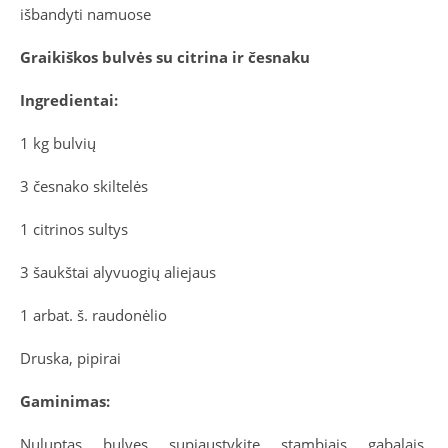
išbandyti namuose
Graikiškos bulvės su citrina ir česnaku
Ingredientai:
1 kg bulvių
3 česnako skiltelės
1 citrinos sultys
3 šaukštai alyvuogių aliejaus
1 arbat. š. raudonėlio
Druska, pipirai
Gaminimas:
Nuluptas bulves supjaustykite stambiais gabalais,