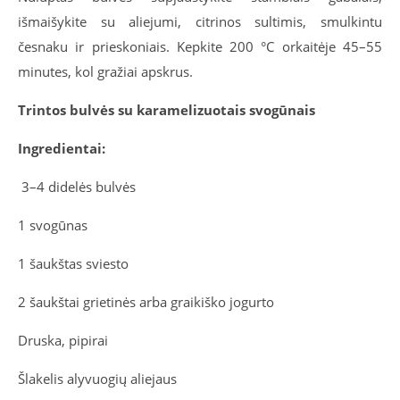
išmaišykite su aliejumi, citrinos sultimis, smulkintu
česnaku ir prieskoniais. Kepkite 200 °C orkaitėje 45–55
minutes, kol gražiai apskrus.
Trintos bulvės su karamelizuotais svogūnais
Ingredientai:
3–4 didelės bulvės
1 svogūnas
1 šaukštas sviesto
2 šaukštai grietinės arba graikiško jogurto
Druska, pipirai
Šlakelis alyvuogių aliejaus