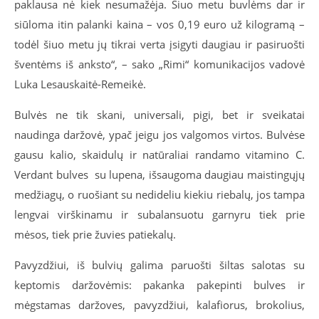
paklausa n
ė kiek nesumažėja
. Šiuo metu buvlėms dar ir
siūloma itin palanki kaina – vos 0,19 euro už kilogramą –
todėl šiuo metu jų tikrai verta įsigyti daugiau ir pasiruošti
šventėms iš anksto“, – sako „Rimi“ komunikacijos vadovė
Luka Lesauskaitė-Remeikė.
Bulvės ne tik skani, universali, pigi, bet ir sveikatai
naudinga daržovė, ypač jeigu jos valgomos virtos. Bulvėse
gausu kalio, skaidulų ir natūraliai randamo vitamino C.
Verdant bulves su lupena, išsaugoma daugiau maistingųjų
medžiagų, o ruošiant su nedideliu kiekiu riebalų, jos tampa
lengvai virškinamu ir subalansuotu garnyru tiek prie
mėsos, tiek prie žuvies patiekalų.
Pavyzdžiui, iš bulvių galima paruošti šiltas salotas su
keptomis daržovėmis: pakanka pakepinti bulves ir
mėgstamas daržoves, pavyzdžiui, kalafiorus, brokolius,