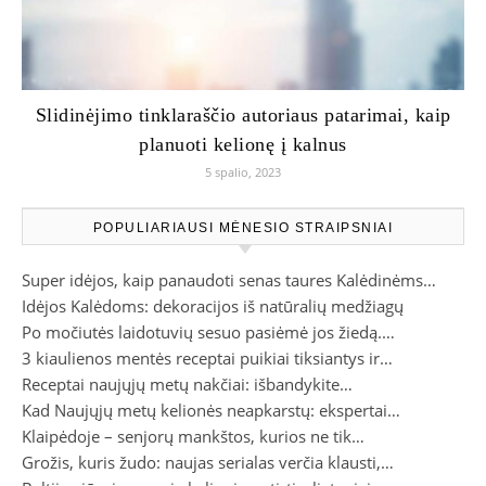
Slidinėjimo tinklaraščio autoriaus patarimai, kaip
planuoti kelionę į kalnus
5 spalio, 2023
POPULIARIAUSI MĖNESIO STRAIPSNIAI
Super idėjos, kaip panaudoti senas taures Kalėdinėms…
Idėjos Kalėdoms: dekoracijos iš natūralių medžiagų
Po močiutės laidotuvių sesuo pasiėmė jos žiedą.…
3 kiaulienos mentės receptai puikiai tiksiantys ir…
Receptai naujųjų metų nakčiai: išbandykite…
Kad Naujųjų metų kelionės neapkarstų: ekspertai…
Klaipėdoje – senjorų mankštos, kurios ne tik…
Grožis, kuris žudo: naujas serialas verčia klausti,…