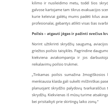
kilimo ir nusileidimo metu, todėl šios skryd
galvose kartojame tam tikrus evakuacijos scen
kurie keleiviai galėtų mums padėti kilus avarin
profesionalai, gebantys atlikti visas šias svar
Poilsis – atgauti jėgas ir pažinti svečius k
Norint užtikrinti skrydžių saugumą, aviacij
griežtos poilsio taisyklės. Pagrindine daugumos
kiekviena aviakompanija ir jos darbuotoj
reikalavimų poilsio trukmei.
„Tinkamas poilsis sumažina žmogiškosios k
menkiausia klaida gali sukelti milžiniškas pa
planuojant skrydžio palydovų tvarkaraščius
skrydžių. Kiekvienas iš mūsų turime atsakingai 
bei prisitaikyti prie skirtingų laiko zonų.“