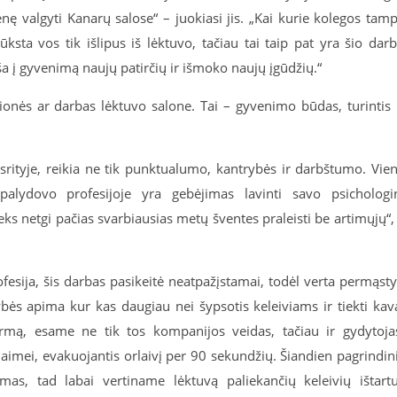
enę valgyti Kanarų salose“ – juokiasi jis. „Kai kurie kolegos tam
ūksta vos tik išlipus iš lėktuvo, tačiau tai taip pat yra šio dar
ša į gyvenimą naujų patirčių ir išmoko naujų įgūdžių.“
lionės ar darbas lėktuvo salone. Tai – gyvenimo būdas, turintis 
e srityje, reikia ne tik punktualumo, kantrybės ir darbštumo. Vie
palydovo profesijoje yra gebėjimas lavinti savo psichologi
eks netgi pačias svarbiausias metų šventes praleisti be artimųjų“,
esija, šis darbas pasikeitė neatpažįstamai, todėl verta permąsty
ės apima kur kas daugiau nei šypsotis keleiviams ir tiekti kav
mą, esame ne tik tos kompanijos veidas, tačiau ir gydytoja
laimei, evakuojantis orlaivį per 90 sekundžių. Šiandien pagrindin
as, tad labai vertiname lėktuvą paliekančių keleivių ištart