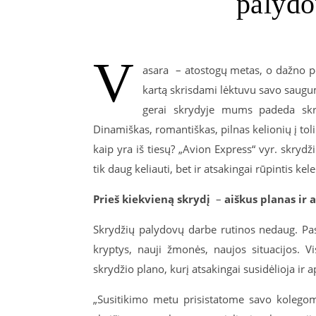
palydo
V
asara – atostogų metas, o dažno poi
kartą skrisdami lėktuvu savo saugum
gerai skrydyje mums padeda skry
Dinamiškas, romantiškas, pilnas kelionių į to
kaip yra iš tiesų? „Avion Express“ vyr. skry
tik daug keliauti, bet ir atsakingai rūpintis ke
Prieš kiekvieną skrydį
–
aiškus planas ir
Skrydžių palydovų darbe rutinos nedaug. Pasa
kryptys, nauji žmonės, naujos situacijos. 
skrydžio plano, kurį atsakingai susidėlioja ir a
„Susitikimo metu prisistatome savo kolegoms