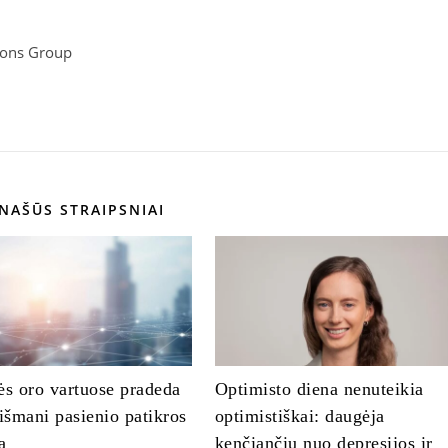
tions Group
NAŠŪS STRAIPSNIAI
ės oro vartuose pradeda
Optimisto diena nenuteikia
 išmani pasienio patikros
optimistiškai: daugėja
a
kenčiančių nuo depresijos ir