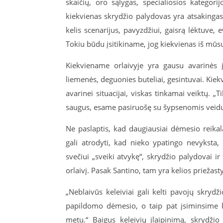
skaičių, oro sąlygas, specialiosios kategori
kiekvienas skrydžio palydovas yra atsakingas
kelis scenarijus, pavyzdžiui, gaisrą lėktuve,
Tokiu būdu įsitikiname, jog kiekvienas iš mūsų 
Kiekviename orlaivyje yra gausu avarinės įr
liemenės, deguonies buteliai, gesintuvai. Kiekv
avarinei situacijai, viskas tinkamai veiktų. „T
saugus, esame pasiruošę su šypsenomis veiduos
Ne paslaptis, kad daugiausiai dėmesio reikala
gali atrodyti, kad nieko ypatingo nevyksta,
svečiui „sveiki atvykę“, skrydžio palydovai ir
orlaivį. Pasak Santino, tam yra kelios priežasty
„Neblaivūs keleiviai gali kelti pavojų skry
papildomo dėmesio, o taip pat įsiminsime kel
metu.“ Baigus keleivių įlaipinimą, skrydži