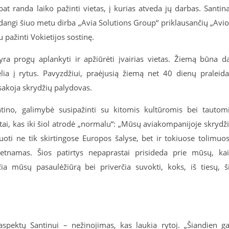
at randa laiko pažinti vietas, į kurias atveda jų darbas. Santin
adangi šiuo metu dirba „Avia Solutions Group“ priklausančių „Avi
u pažinti Vokietijos sostinę.
yra progų aplankyti ir apžiūrėti įvairias vietas. Žiemą būna d
ia į rytus. Pavyzdžiui, praėjusią žiemą net 40 dienų praleid
asakoja skrydžių palydovas.
ntino, galimybė susipažinti su kitomis kultūromis bei tautom
i tai, kas iki šiol atrodė „normalu“: „Mūsų aviakompanijoje skrydž
oti ne tik skirtingose Europos šalyse, bet ir tokiuose tolimuo
etnamas. Šios patirtys nepaprastai prisideda prie mūsų, ka
a mūsų pasaulėžiūrą bei priverčia suvokti, koks, iš tiesų, š
spektų Santinui – nežinojimas, kas laukia rytoj. „Šiandien ga