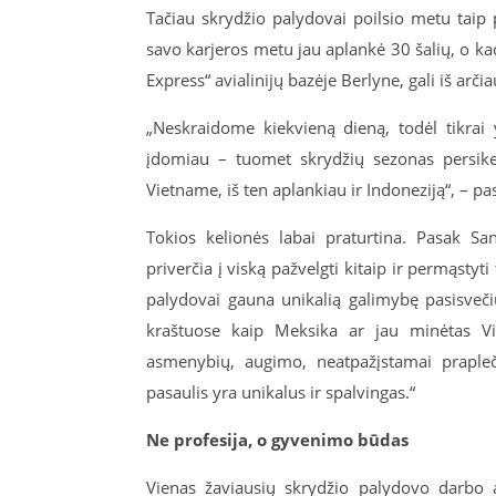
Tačiau skrydžio palydovai poilsio metu taip p
savo karjeros metu jau aplankė 30 šalių, o k
Express“ avialinijų bazėje Berlyne, gali iš arčia
„Neskraidome kiekvieną dieną, todėl tikrai 
įdomiau – tuomet skrydžių sezonas persikel
Vietname, iš ten aplankiau ir Indoneziją“, – p
Tokios kelionės labai praturtina. Pasak Sa
priverčia į viską pažvelgti kitaip ir permąstyt
palydovai gauna unikalią galimybę pasisvečiu
kraštuose kaip Meksika ar jau minėtas Vi
asmenybių, augimo, neatpažįstamai prapleči
pasaulis yra unikalus ir spalvingas.“
Ne profesija, o gyvenimo būdas
Vienas žaviausių skrydžio palydovo darbo a