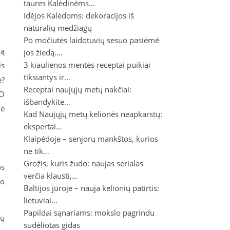
taures Kalėdinėms…
Idėjos Kalėdoms: dekoracijos iš
natūralių medžiagų
Po močiutės laidotuvių sesuo pasiėmė
ną
jos žiedą.…
3 kiaulienos mentės receptai puikiai
is
tiksiantys ir…
e?
Receptai naujųjų metų nakčiai:
 O
išbandykite…
ne
Kad Naujųjų metų kelionės neapkarstų:
ekspertai…
Klaipėdoje – senjorų mankštos, kurios
ne tik…
Grožis, kuris žudo: naujas serialas
os
verčia klausti,…
uo
Baltijos jūroje – nauja kelionių patirtis:
lietuviai…
Papildai sąnariams: mokslo pagrindu
ių
sudėliotas gidas