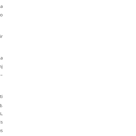
pa
bo
ir
na
nį
 –
ti
ą.
s,
is
us