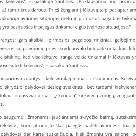
jos keleivius“, – pasakoja Santinas. „Priklausomai nuo pozicijo
 už tam tikrus darbus. Prieš žengiant į lėktuvą taip pat aptaria
 evakuaciją avarinės situacijos metu ir pirmosios pagalbos teikim
yra pasiruošęs ir pajėgus tinkamai elgtis įvairiose situacijose.“
angos: garsiakalbiai, pirmosios pagalbos rinkiniai, gelbėjimo
iena iš šių priemonių prieš skrydį privalo būti patikrinta, kad, kil
ik įsitikinę, kad visa lėktuvo įranga veikia tinkamai ir lėktuvas y
e sutikti keleivius“, – pasakoja Santinas.
ujančios užduotys – keleivių įlaipinimas ir išlaipinimas. Keleivi
 o skrydžio palydovai tiesiog sveikinasi, bet tardami kiekvien
 toliau intensyviai dirba – „skenuoja“ kiekvieną žmogų, žengiantį
s.
džio saugumui, žmonėms, jaučiantiems skrydžio baimę, suteiksi
eivius, kurie atrodo fiziškai pajėgūs padėti avarinės situacij
o palydovai dar kartą suskaičiuoja, kiek žmonių yra salone, b