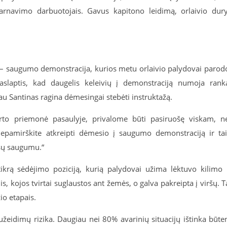
tarnavimo darbuotojais. Gavus kapitono leidimą, orlaivio dur
 – saugumo demonstracija, kurios metu orlaivio palydovai parod
 paslaptis, kad daugelis keleivių į demonstraciją numoja rank
au Santinas ragina dėmesingai stebėti instruktažą.
orto priemonė pasaulyje, privalome būti pasiruošę viskam, n
„Nepamirškite atkreipti dėmesio į saugumo demonstraciją ir ta
sų saugumu.“
tikrą sėdėjimo poziciją, kurią palydovai užima lėktuvo kilimo 
, kojos tvirtai suglaustos ant žemės, o galva pakreipta į viršų. T
io etapais.
užeidimų rizika. Daugiau nei 80% avarinių situacijų ištinka būte