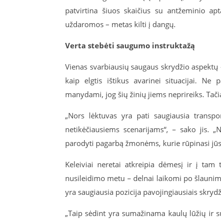
patvirtina šiuos skaičius su antžeminio ap
uždaromos – metas kilti į dangų.
Verta stebėti saugumo instruktažą
Vienas svarbiausių saugaus skrydžio aspektų
kaip elgtis ištikus avarinei situacijai. Ne
manydami, jog šių žinių jiems neprireiks. Tači
„Nors lėktuvas yra pati saugiausia transp
netikėčiausiems scenarijams“, – sako jis. 
parodyti pagarbą žmonėms, kurie rūpinasi jū
Keleiviai neretai atkreipia dėmesį ir į tam 
nusileidimo metu – delnai laikomi po šlaunimis
yra saugiausia pozicija pavojingiausiais skrydž
„Taip sėdint yra sumažinama kaulų lūžių ir s