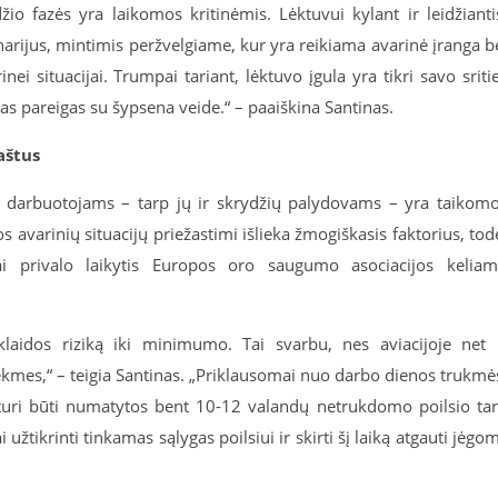
žio fazės yra laikomos kritinėmis. Lėktuvui kylant ir leidžianti
arijus, mintimis peržvelgiame, kur yra reikiama avarinė įranga b
ei situacijai. Trumpai tariant, lėktuvo įgula yra tikri savo sriti
bias pareigas su šypsena veide.“ – paaiškina Santinas.
raštus
os darbuotojams – tarp jų ir skrydžių palydovams – yra taikom
 avarinių situacijų priežastimi išlieka žmogiškasis faktorius, tod
ai privalo laikytis Europos oro saugumo asociacijos kelia
laidos riziką iki minimumo. Tai svarbu, nes aviacijoje net 
sekmes,“ – teigia Santinas. „Priklausomai nuo darbo dienos trukmė
 turi būti numatytos bent 10-12 valandų netrukdomo poilsio ta
užtikrinti tinkamas sąlygas poilsiui ir skirti šį laiką atgauti jėgo