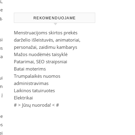
s,
me
ą.
REKOMENDUOJAME
Menstruacijoms skirtos prekės
si
darželio išleistuvės, animatoriai,
personažai, zaidimu kambarys
us
Mažos nuodėmės taisyklė
ra
Patarimai, SEO straipsniai
Batai moterims
Trumpalaikės nuomos
ui
administravimas
am
Laikinos tatuiruotes
 į
Elektrikai
# >
Jūsų nuoroda!
< #
me
os
ei