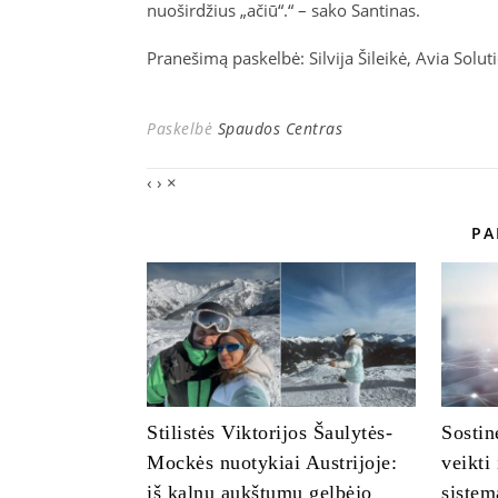
nuoširdžius „ačiū“.“ – sako Santinas.
Pranešimą paskelbė: Silvija Šileikė, Avia Solu
Paskelbė
Spaudos Centras
‹
›
×
PA
Stilistės Viktorijos Šaulytės-
Sostin
Mockės nuotykiai Austrijoje:
veikti
iš kalnų aukštumų gelbėjo
sistem