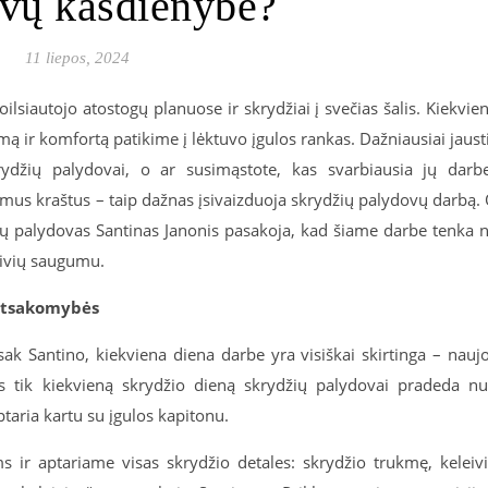
vų kasdienybė?
11 liepos, 2024
lsiautojo atostogų planuose ir skrydžiai į svečias šalis. Kiekvie
ą ir komfortą patikime į lėktuvo įgulos rankas. Dažniausiai jaust
džių palydovai, o ar susimąstote, kas svarbiausia jų darb
limus kraštus – taip dažnas įsivaizduoja skrydžių palydovų darbą.
džių palydovas Santinas Janonis pasakoja, kad šiame darbe tenka 
leivių saugumu.
 atsakomybės
k Santino, kiekviena diena darbe yra visiškai skirtinga – nauj
Vis tik kiekvieną skrydžio dieną skrydžių palydovai pradeda n
ptaria kartu su įgulos kapitonu.
 ir aptariame visas skrydžio detales: skrydžio trukmę, keleiv