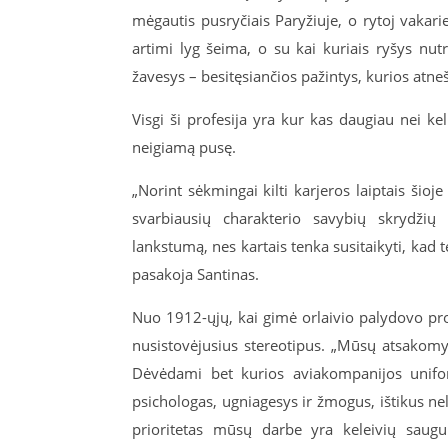
mėgautis pusryčiais Paryžiuje, o rytoj vakari
artimi lyg šeima, o su kai kuriais ryšys nutr
žavesys – besitęsiančios pažintys, kurios atne
Visgi ši profesija yra kur kas daugiau nei ke
neigiamą pusę.
„Norint sėkmingai kilti karjeros laiptais šioj
svarbiausių charakterio savybių skrydžių 
lankstumą, nes kartais tenka susitaikyti, kad t
pasakoja Santinas.
Nuo 1912-ųjų, kai gimė orlaivio palydovo prof
nusistovėjusius stereotipus. „Mūsų atsakomyb
Dėvėdami bet kurios aviakompanijos unifor
psichologas, ugniagesys ir žmogus, ištikus ne
prioritetas mūsų darbe yra keleivių saugum