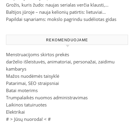
Grožis, kuris žudo: naujas serialas verčia klausti,…
Baltijos jūroje – nauja kelionių patirtis: lietuviai…
Papildai sąnariams: mokslo pagrindu sudėliotas gidas
REKOMENDUOJAME
Menstruacijoms skirtos prekės
darželio išleistuvės, animatoriai, personažai, zaidimu
kambarys
Mažos nuodėmės taisyklė
Patarimai, SEO straipsniai
Batai moterims
Trumpalaikės nuomos administravimas
Laikinos tatuiruotes
Elektrikai
# >
Jūsų nuoroda!
< #