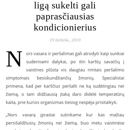
ligą sukelti gali
paprasčiausias
kondicionierius
19 birželio, 2019
N
ors vasara ir peršalimas gali atrodyti kaip sunkiai
suderinami dalykai, po itin karštų savaičių į
vaistines plūsta vis daugiau rimtais peršalimo
simptomais besiskundžiančių žmonių. Specialistai
primena, kad per karščius peršalti ne ką sudėtingiau nei
žiemą, o tam didžiausią įtaką daro didelė temperatūrų
kaita, prie kurios organizmas tiesiog nespėja prisitaikyti.
„Nors vasarą įprastai sutinkame kur kas mažiau
persišaldžiusių žmonių nei žiemą, šiuo metu vaistinėse