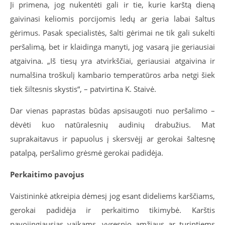
Ji primena, jog nukentėti gali ir tie, kurie karštą dieną
gaivinasi keliomis porcijomis ledų ar geria labai šaltus
gėrimus. Pasak specialistės, šalti gėrimai ne tik gali sukelti
peršalimą, bet ir klaidinga manyti, jog vasarą jie geriausiai
atgaivina. „Iš tiesų yra atvirkščiai, geriausiai atgaivina ir
numalšina troškulį kambario temperatūros arba netgi šiek
tiek šiltesnis skystis“, – patvirtina K. Staivė.
Dar vienas paprastas būdas apsisaugoti nuo peršalimo –
dėvėti kuo natūralesnių audinių drabužius. Mat
suprakaitavus ir papuolus į skersvėjį ar gerokai šaltesnę
patalpą, peršalimo grėsmė gerokai padidėja.
Perkaitimo pavojus
Vaistininkė atkreipia dėmesį jog esant dideliems karščiams,
gerokai padidėja ir perkaitimo tikimybė. Karštis
pavojingiausias vaikams, vyresnio amžiaus ar turintiems