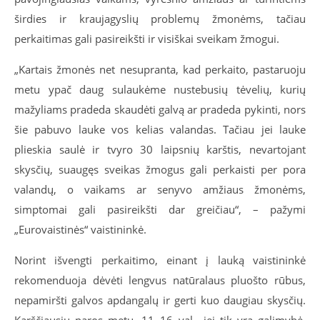
širdies ir kraujagyslių problemų žmonėms, tačiau
perkaitimas gali pasireikšti ir visiškai sveikam žmogui.
„Kartais žmonės net nesupranta, kad perkaito, pastaruoju
metu ypač daug sulaukėme nustebusių tėvelių, kurių
mažyliams pradeda skaudėti galvą ar pradeda pykinti, nors
šie pabuvo lauke vos kelias valandas. Tačiau jei lauke
plieskia saulė ir tvyro 30 laipsnių karštis, nevartojant
skysčių, suaugęs sveikas žmogus gali perkaisti per pora
valandų, o vaikams ar senyvo amžiaus žmonėms,
simptomai gali pasireikšti dar greičiau“, – pažymi
„Eurovaistinės“ vaistininkė.
Norint išvengti perkaitimo, einant į lauką vaistininkė
rekomenduoja dėvėti lengvus natūralaus pluošto rūbus,
nepamiršti galvos apdangalų ir gerti kuo daugiau skysčių.