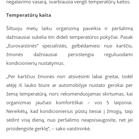
negalavimo vasarą, svarbiausia vengti temperatūrų kaitos.
Temperatūrų kaita
Šiltuoju metų laiku organizmą paveikia ir peršalimą
dažniausiai sukelia itin dideli temperatūros pokyčiai. Pasak
„Eurovaistinės“ specialistės, gelbėdamiesi nuo karščio,
žmonės dažniausiai persistengia reguliuodami
kondicionierių nustatymus.
„Per karščius žmonės nori atsivėsinti labai greitai, todėl
atėję iš lauko biure ar automobilyje nustato gerokai per
žemą temperatūrą, nors rekomenduojamas skirtumas, kai
organizmas jaučiasi komfortiškai – vos 5 laipsniai.
Nereikėtų, kad kondicionierius pūstų tiesiai į žmogų, taip
sėdint visą dieną, nuo peršalimo neapsisaugosite, net jei
prisidengsite gerklę“, – sako vaistininkė.