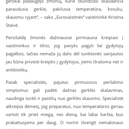
gerokai padaugėjo žmonių, kurie skundžiasi skaudančia
paraudusia gerkle, pakilusia temperatūra, kosuliu,
skausmu ryjant“, – sako „Eurovaistinės“ vaistininkė Kristina
Staivė.
Persišaldę žmonės dažniausiai pirmiausia kreipiasi į
vaistininkus ir tikisi, jog pavyks pagyti be gydytojų
pagalbos, tačiau nemaža jų dalis dėl sunkesnės savijautos
jau būna privesti kreiptis į gydytojus, jiems išrašoma net ir
antibiotikų.
Pasak specialistės, pajutus pirmuosius peršalimo
simptomus gali padėti dažnas gerklės skalavimas,
naudinga turėti ir pastilių nuo gerklės skausmo. Specialistė
atkreipia dėmesį, jog preparatus, nuo temperatūros geriau
vartoti tik prieš miegą, nes dieną, kai labai karšta, bus
prakaituojama per daug. O norint išvengti nemalonaus