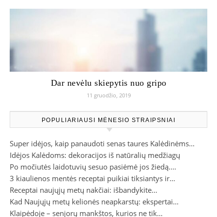
Dar nevėlu skiepytis nuo gripo
11 gruodžio, 2019
POPULIARIAUSI MĖNESIO STRAIPSNIAI
Super idėjos, kaip panaudoti senas taures Kalėdinėms…
Idėjos Kalėdoms: dekoracijos iš natūralių medžiagų
Po močiutės laidotuvių sesuo pasiėmė jos žiedą.…
3 kiaulienos mentės receptai puikiai tiksiantys ir…
Receptai naujųjų metų nakčiai: išbandykite…
Kad Naujųjų metų kelionės neapkarstų: ekspertai…
Klaipėdoje – senjorų mankštos, kurios ne tik…