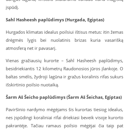
įspūdį.
Sahl Hasheesh paplūdimys (Hurgada, Egiptas)
Hurgados klimatas idealus poilsiui ištisus metus: itin žemas
drėgmės lygis bei nuolatinis brizas kuria vasarišką
atmosferą net ir pavasarį.
Vienas gražiausių kurorte – Sahl Hasheesh paplūdimys,
besidriekiantis 12 kilometrų Raudonosios jūros įlankoje. O
baltas smėlis, žydroji lagūna ir gražus koralinis rifas sukurs
išskirtinio poilsio nuotaiką.
Šarm Aš Šeicho paplūdimys (Šarm Aš Šeichas, Egiptas)
Paviršinio nardymo mėgėjams šis kurortas tiesiog idealus,
nes įspūdingi koraliniai rifai driekiasi beveik visoje kurorto
pakrantėje. Tačiau ramaus poilsio mėgėjai čia taip pat