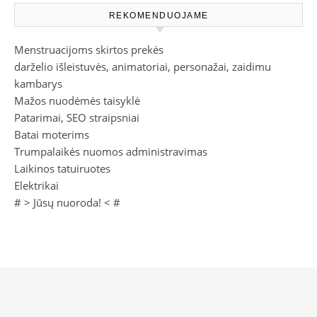
REKOMENDUOJAME
Menstruacijoms skirtos prekės
darželio išleistuvės, animatoriai, personažai, zaidimu
kambarys
Mažos nuodėmės taisyklė
Patarimai, SEO straipsniai
Batai moterims
Trumpalaikės nuomos administravimas
Laikinos tatuiruotes
Elektrikai
# >
Jūsų nuoroda!
< #