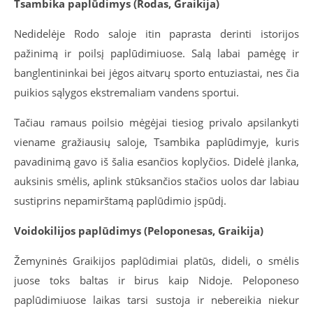
Tsambika paplūdimys (Rodas, Graikija)
Nedidelėje Rodo saloje itin paprasta derinti istorijos
pažinimą ir poilsį paplūdimiuose. Salą labai pamėgę ir
banglentininkai bei jėgos aitvarų sporto entuziastai, nes čia
puikios sąlygos ekstremaliam vandens sportui.
Tačiau ramaus poilsio mėgėjai tiesiog privalo apsilankyti
viename gražiausių saloje, Tsambika paplūdimyje, kuris
pavadinimą gavo iš šalia esančios koplyčios. Didelė įlanka,
auksinis smėlis, aplink stūksančios stačios uolos dar labiau
sustiprins nepamirštamą paplūdimio įspūdį.
Voidokilijos paplūdimys (Peloponesas, Graikija)
Žemyninės Graikijos paplūdimiai platūs, dideli, o smėlis
juose toks baltas ir birus kaip Nidoje. Peloponeso
paplūdimiuose laikas tarsi sustoja ir nebereikia niekur