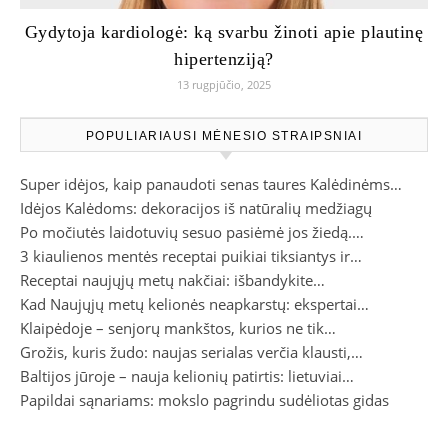
Gydytoja kardiologė: ką svarbu žinoti apie plautinę
hipertenziją?
13 rugpjūčio, 2025
POPULIARIAUSI MĖNESIO STRAIPSNIAI
Super idėjos, kaip panaudoti senas taures Kalėdinėms…
Idėjos Kalėdoms: dekoracijos iš natūralių medžiagų
Po močiutės laidotuvių sesuo pasiėmė jos žiedą.…
3 kiaulienos mentės receptai puikiai tiksiantys ir…
Receptai naujųjų metų nakčiai: išbandykite…
Kad Naujųjų metų kelionės neapkarstų: ekspertai…
Klaipėdoje – senjorų mankštos, kurios ne tik…
Grožis, kuris žudo: naujas serialas verčia klausti,…
Baltijos jūroje – nauja kelionių patirtis: lietuviai…
Papildai sąnariams: mokslo pagrindu sudėliotas gidas