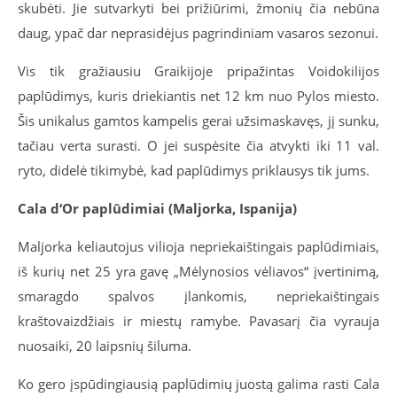
skubėti. Jie sutvarkyti bei prižiūrimi, žmonių čia nebūna
daug, ypač dar neprasidėjus pagrindiniam vasaros sezonui.
Vis tik gražiausiu Graikijoje pripažintas Voidokilijos
paplūdimys, kuris driekiantis net 12 km nuo Pylos miesto.
Šis unikalus gamtos kampelis gerai užsimaskavęs, jį sunku,
tačiau verta surasti. O jei suspėsite čia atvykti iki 11 val.
ryto, didelė tikimybė, kad paplūdimys priklausys tik jums.
Cala d‘Or paplūdimiai (Maljorka, Ispanija)
Maljorka keliautojus vilioja nepriekaištingais paplūdimiais,
iš kurių net 25 yra gavę „Mėlynosios vėliavos“ įvertinimą,
smaragdo spalvos įlankomis, nepriekaištingais
kraštovaizdžiais ir miestų ramybe. Pavasarį čia vyrauja
nuosaiki, 20 laipsnių šiluma.
Ko gero įspūdingiausią paplūdimių juostą galima rasti Cala