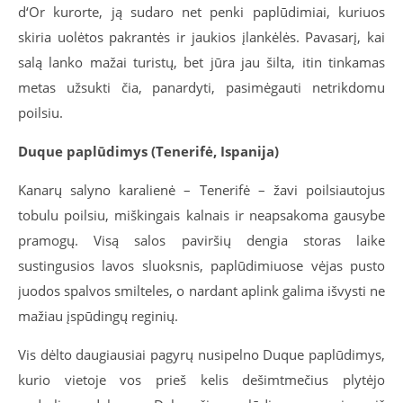
d‘Or kurorte, ją sudaro net penki paplūdimiai, kuriuos
skiria uolėtos pakrantės ir jaukios įlankėlės. Pavasarį, kai
salą lanko mažai turistų, bet jūra jau šilta, itin tinkamas
metas užsukti čia, panardyti, pasimėgauti netrikdomu
poilsiu.
Duque paplūdimys (Tenerifė, Ispanija)
Kanarų salyno karalienė – Tenerifė – žavi poilsiautojus
tobulu poilsiu, miškingais kalnais ir neapsakoma gausybe
pramogų. Visą salos paviršių dengia storas laike
sustingusios lavos sluoksnis, paplūdimiuose vėjas pusto
juodos spalvos smilteles, o nardant aplink galima išvysti ne
mažiau įspūdingų reginių.
Vis dėlto daugiausiai pagyrų nusipelno Duque paplūdimys,
kurio vietoje vos prieš kelis dešimtmečius plytėjo