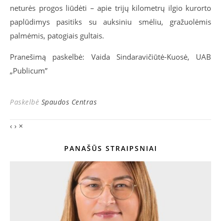
neturės progos liūdėti – apie trijų kilometrų ilgio kurorto
paplūdimys pasitiks su auksiniu smėliu, gražuolėmis
palmėmis, patogiais gultais.
Pranešimą paskelbė: Vaida Sindaravičiūtė-Kuosė, UAB
„Publicum”
Paskelbė
Spaudos Centras
‹
›
×
PANAŠŪS STRAIPSNIAI