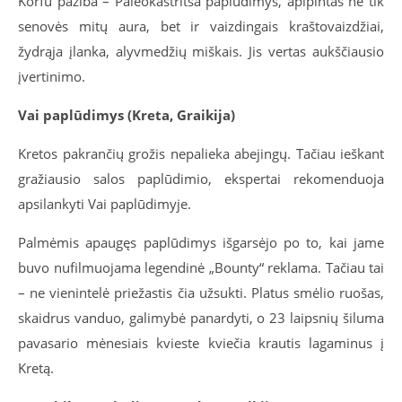
Korfu pažiba – Paleokastritsa paplūdimys, apipintas ne tik
senovės mitų aura, bet ir vaizdingais kraštovaizdžiai,
žydrąja įlanka, alyvmedžių miškais. Jis vertas aukščiausio
įvertinimo.
Vai paplūdimys (Kreta, Graikija)
Kretos pakrančių grožis nepalieka abejingų. Tačiau ieškant
gražiausio salos paplūdimio, ekspertai rekomenduoja
apsilankyti Vai paplūdimyje.
Palmėmis apaugęs paplūdimys išgarsėjo po to, kai jame
buvo nufilmuojama legendinė „Bounty“ reklama. Tačiau tai
– ne vienintelė priežastis čia užsukti. Platus smėlio ruošas,
skaidrus vanduo, galimybė panardyti, o 23 laipsnių šiluma
pavasario mėnesiais kvieste kviečia krautis lagaminus į
Kretą.