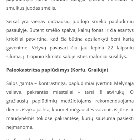
smulkus juodas smėlis.
Seixal yra vienas didžiausių juodojo smėlio paplūdimių
pasaulyje. Būtent smėlio spalva, kalnų fonas ir čia esantys
kriokliai patvirtina, kad čia būtina apsilankyti bent kartą
gyvenime. Vėlyvą pavasarį čia jau lepina 22 laipsnių
šiluma, ji tropinio klimato saloje išties maloniai sušildys.
Paleokastritsa paplūdimys (Korfu, Graikija)
Salos gamta – kontrastinga, paplūdimiai įvertinti Mėlynąja
vėliava, pakrantės miesteliai – tarsi iš atvirukų. O
gražiausių paplūdimių medžiotojams rekomenduojama
dienos išvyka jachta, kuomet mėgausitės vaizdais iš jūros ir
maudynėmis tokiose pakrantėse, kurių sausuma pasiekti
neįmanoma.