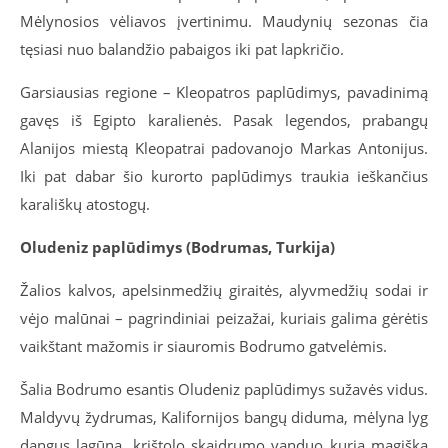
Mėlynosios vėliavos įvertinimu. Maudynių sezonas čia
tęsiasi nuo balandžio pabaigos iki pat lapkričio.
Garsiausias regione – Kleopatros paplūdimys, pavadinimą
gavęs iš Egipto karalienės. Pasak legendos, prabangų
Alanijos miestą Kleopatrai padovanojo Markas Antonijus.
Iki pat dabar šio kurorto paplūdimys traukia ieškančius
karališkų atostogų.
Oludeniz
paplūdimys (Bodrumas, Turkija)
Žalios kalvos, apelsinmedžių giraitės, alyvmedžių sodai ir
vėjo malūnai – pagrindiniai peizažai, kuriais galima gėrėtis
vaikštant mažomis ir siauromis Bodrumo gatvelėmis.
Šalia Bodrumo esantis Oludeniz paplūdimys sužavės vidus.
Maldyvų žydrumas, Kalifornijos bangų diduma, mėlyna lyg
dangus lagūna, krištolo skaidrumo vanduo kuria magišką