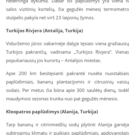
nederlinga dykuma. Dabar šis paplūdimys yra viena iš
salos vizitinių kortelių, čia gegužės mėnesį termometro
stulpelis pakyla net virš 23 laipsnių žymos.
Turkijos Rivjera (Antalija, Turkija)
Viduržemio jūros vakarinėje dalyje tęsiasi viena gražiausių
Turkijos pakrančių, vadinama „Turkijos Rivjera“. Vienas
populiariausių jos kurortų – Antalijos miestas.
Apie 200 km besitęsianti pakrantė nusėta nuostabiais
paplūdimiais, bananų plantacijomis ir citrusinių vaisių
sodais. Per metus čia būna apie 300 saulėtų dienų, todėl
maudymosi sezonas trunka nuo pat gegužės mėnesio.
Kleopatros paplūdimys (Alanija, Turkija)
Tarp bananų ir citrinmedžių sodų plytinti Alanija garsėja
subtropiniu klimatu ir puikiais paplūdimiais, apdovanotais