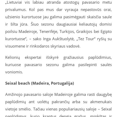
„Lietuviai vis labiau atranda atostogų pavasario metu
privalumus. Kol pas mus dar vyrauja nepastovūs orai,
užsienio kurortuose jau galima pasimėgauti skaisčia saule
ir šilta jūra. Šiuo sezonu daugiausiai keliautojų domisi
poilsiu Madeiroje, Tenerifėje, Turkijos, Graikijos bei Egipto
kurortuose“, – sako Inga Aukštuolytė, „Tez Tour“ ryšių su
visuomene ir rinkodaros skyriaus vadovė.
Kelionių ekspertai išskyrė gražiausius paplūdimius,
kuriuose pavasario sezonu galima pasilepinti saulės
voniomis.
Seixal beach (Madeira, Portugalija)
Amžinojo pavasario saloje Madeiroje galima rasti daugybę
paplūdimių ant uolėtų pakrančių arba su akmenukais
vietoje smėlio. Tačiau vienas populiariausių saloje – Seixal
paplūdimys, kurio krantus dengia gražus, minkštas ir