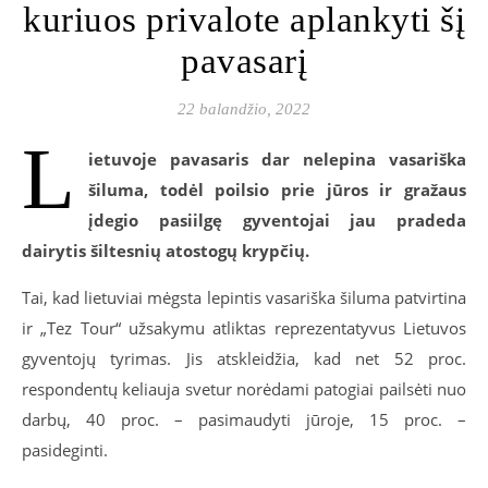
kuriuos privalote aplankyti šį
pavasarį
22 balandžio, 2022
L
ietuvoje pavasaris dar nelepina vasariška
šiluma, todėl poilsio prie jūros ir gražaus
įdegio pasiilgę gyventojai jau pradeda
dairytis šiltesnių atostogų krypčių.
Tai, kad lietuviai mėgsta lepintis vasariška šiluma patvirtina
ir „Tez Tour“ užsakymu atliktas reprezentatyvus Lietuvos
gyventojų tyrimas. Jis atskleidžia, kad net 52 proc.
respondentų keliauja svetur norėdami patogiai pailsėti nuo
darbų, 40 proc. – pasimaudyti jūroje, 15 proc. –
pasideginti.