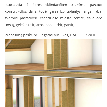
jautriausia iš išorės sklindančiam triukšmui pastato
konstrukcijos dalis, todėl garsą izoliuojantys langai labai
svarbūs pastatuose esančiuose miesto centre, šalia oro
uostų, geležinkelių arba labai judrių gatvių.
Pranešimą paskelbė: Edgaras Misiukas, UAB ROCKWOOL