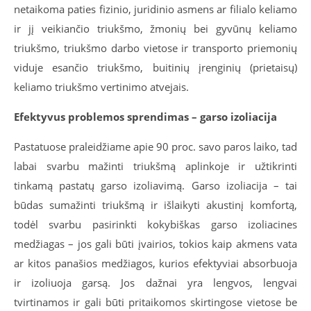
netaikoma paties fizinio, juridinio asmens ar filialo keliamo
ir jį veikiančio triukšmo, žmonių bei gyvūnų keliamo
triukšmo, triukšmo darbo vietose ir transporto priemonių
viduje esančio triukšmo, buitinių įrenginių (prietaisų)
keliamo triukšmo vertinimo atvejais.
Efektyvus problemos sprendimas – garso izoliacija
Pastatuose praleidžiame apie 90 proc. savo paros laiko, tad
labai svarbu mažinti triukšmą aplinkoje ir užtikrinti
tinkamą pastatų garso izoliavimą. Garso izoliacija – tai
būdas sumažinti triukšmą ir išlaikyti akustinį komfortą,
todėl svarbu pasirinkti kokybiškas garso izoliacines
medžiagas – jos gali būti įvairios, tokios kaip akmens vata
ar kitos panašios medžiagos, kurios efektyviai absorbuoja
ir izoliuoja garsą. Jos dažnai yra lengvos, lengvai
tvirtinamos ir gali būti pritaikomos skirtingose vietose be