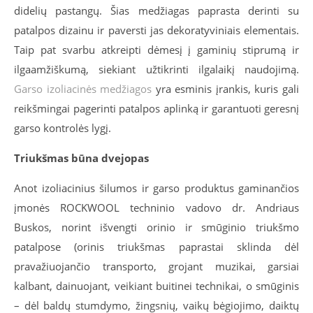
didelių pastangų. Šias medžiagas paprasta derinti su
patalpos dizainu ir paversti jas dekoratyviniais elementais.
Taip pat svarbu atkreipti dėmesį į gaminių stiprumą ir
ilgaamžiškumą, siekiant užtikrinti ilgalaikį naudojimą.
Garso izoliacinės medžiagos
yra esminis įrankis, kuris gali
reikšmingai pagerinti patalpos aplinką ir garantuoti geresnį
garso kontrolės lygį.
Triukšmas būna dvejopas
Anot izoliacinius šilumos ir garso produktus gaminančios
įmonės ROCKWOOL techninio vadovo dr. Andriaus
Buskos, norint išvengti orinio ir smūginio triukšmo
patalpose (orinis triukšmas paprastai sklinda dėl
pravažiuojančio transporto, grojant muzikai, garsiai
kalbant, dainuojant, veikiant buitinei technikai, o smūginis
– dėl baldų stumdymo, žingsnių, vaikų bėgiojimo, daiktų