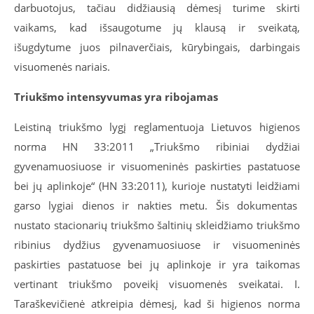
darbuotojus, tačiau didžiausią dėmesį turime skirti
vaikams, kad išsaugotume jų klausą ir sveikatą,
išugdytume juos pilnaverčiais, kūrybingais, darbingais
visuomenės nariais.
Triukšmo intensyvumas yra ribojamas
Leistiną triukšmo lygį reglamentuoja Lietuvos higienos
norma HN 33:2011 „Triukšmo ribiniai dydžiai
gyvenamuosiuose ir visuomeninės paskirties pastatuose
bei jų aplinkoje“ (HN 33:2011), kurioje nustatyti leidžiami
garso lygiai dienos ir nakties metu. Šis dokumentas
nustato stacionarių triukšmo šaltinių skleidžiamo triukšmo
ribinius dydžius gyvenamuosiuose ir visuomeninės
paskirties pastatuose bei jų aplinkoje ir yra taikomas
vertinant triukšmo poveikį visuomenės sveikatai. I.
Taraškevičienė atkreipia dėmesį, kad ši higienos norma