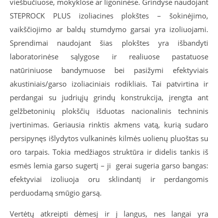
viešbučiuose, mokyklose ar ligoninėse. Grindyse naudojant
STEPROCK PLUS izoliacines plokštes – šokinėjimo,
vaikščiojimo ar baldų stumdymo garsai yra izoliuojami.
Sprendimai naudojant šias plokštes yra išbandyti
laboratorinėse sąlygose ir realiuose pastatuose
natūriniuose bandymuose bei pasižymi efektyviais
akustiniais/garso izoliaciniais rodikliais. Tai patvirtina ir
perdangai su judriųjų grindų konstrukcija, įrengta ant
gelžbetoninių plokščių išduotas nacionalinis techninis
įvertinimas. Geriausia rinktis akmens vatą, kurią sudaro
persipynęs išlydytos vulkaninės kilmės uolienų pluoštas su
oro tarpais. Tokia medžiagos struktūra ir didelis tankis iš
esmės lemia garso sugertį – ji gerai sugeria garso bangas:
efektyviai izoliuoja oru sklindantį ir perdangomis
perduodamą smūgio garsą.
Vertėtų atkreipti dėmesį ir į langus, nes langai yra