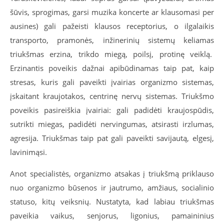
šūvis, sprogimas, garsi muzika koncerte ar klausomasi per
ausines) gali pažeisti klausos receptorius, o ilgalaikis
transporto, pramonės, inžinerinių sistemų keliamas
triukšmas erzina, trikdo miegą, poilsį, protinę veiklą.
Erzinantis poveikis dažnai apibūdinamas taip pat, kaip
stresas, kuris gali paveikti įvairias organizmo sistemas,
įskaitant kraujotakos, centrinę nervų sistemas. Triukšmo
poveikis pasireiškia įvairiai: gali padidėti kraujospūdis,
sutrikti miegas, padidėti nervingumas, atsirasti irzlumas,
agresija. Triukšmas taip pat gali paveikti savijautą, elgesį,
lavinimąsi.
Anot specialistės, organizmo atsakas į triukšmą priklauso
nuo organizmo būsenos ir jautrumo, amžiaus, socialinio
statuso, kitų veiksnių. Nustatyta, kad labiau triukšmas
paveikia vaikus, senjorus, ligonius, pamaininius