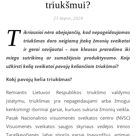
triukšmui?
23 liepos, 2024
T
ikriausiai nėra abejojančių, kad nepageidaujamas
triukšmas daro neigiamą įtaką žmonių sveikatai
ir gerai savijautai – nuo klausos praradimo iki
miego sutrikimų ar sumažėjusio produktyvumo. Kaip
užkirsti kelią sveikatai pavojų keliančiam triukšmui?
Kokį pavojų kelia triukšmas?
Remiantis Lietuvos Respublikos triukšmo valdymo
įstatymu, triukšmas yra nepageidaujami arba žmogui
kenksmingi išoriniai garsai, kuriuos sukuria žmonių veikla.
Pasak Nacionalinio visuomenės sveikatos centro (NVSC)
Visuomenės sveikatos saugos skyriaus vedėjos Irenos
Taraškevičienės, labai stiprūs garsai (pavyzdžiui, artimas