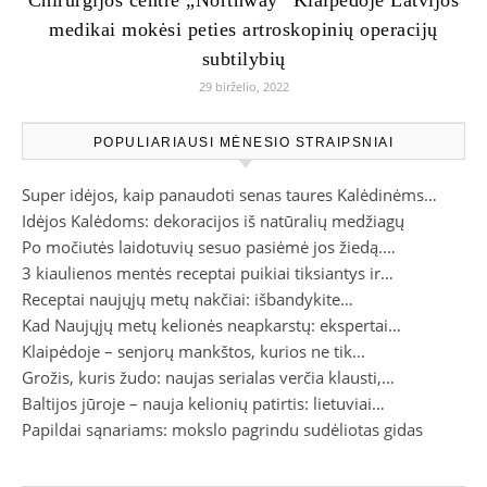
Chirurgijos centre „Northway“ Klaipėdoje Latvijos
medikai mokėsi peties artroskopinių operacijų
subtilybių
29 birželio, 2022
POPULIARIAUSI MĖNESIO STRAIPSNIAI
Super idėjos, kaip panaudoti senas taures Kalėdinėms…
Idėjos Kalėdoms: dekoracijos iš natūralių medžiagų
Po močiutės laidotuvių sesuo pasiėmė jos žiedą.…
3 kiaulienos mentės receptai puikiai tiksiantys ir…
Receptai naujųjų metų nakčiai: išbandykite…
Kad Naujųjų metų kelionės neapkarstų: ekspertai…
Klaipėdoje – senjorų mankštos, kurios ne tik…
Grožis, kuris žudo: naujas serialas verčia klausti,…
Baltijos jūroje – nauja kelionių patirtis: lietuviai…
Papildai sąnariams: mokslo pagrindu sudėliotas gidas