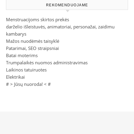
REKOMENDUOJAME
Menstruacijoms skirtos prekės
darželio išleistuvės, animatoriai, personažai, zaidimu
kambarys
Mažos nuodėmės taisyklė
Patarimai, SEO straipsniai
Batai moterims
Trumpalaikės nuomos administravimas
Laikinos tatuiruotes
Elektrikai
# >
Jūsų nuoroda!
< #