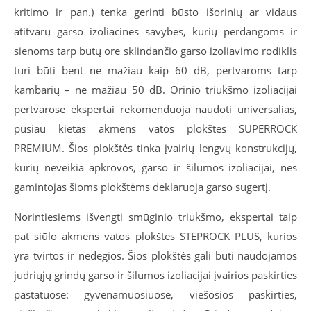
kritimo ir pan.) tenka gerinti būsto išorinių ar vidaus
atitvarų garso izoliacines savybes, kurių perdangoms ir
sienoms tarp butų ore sklindančio garso izoliavimo rodiklis
turi būti bent ne mažiau kaip 60 dB, pertvaroms tarp
kambarių – ne mažiau 50 dB. Orinio triukšmo izoliacijai
pertvarose ekspertai rekomenduoja naudoti universalias,
pusiau kietas akmens vatos plokštes SUPERROCK
PREMIUM. Šios plokštės tinka įvairių lengvų konstrukcijų,
kurių neveikia apkrovos, garso ir šilumos izoliacijai, nes
gamintojas šioms plokštėms deklaruoja garso sugertį.
Norintiesiems išvengti smūginio triukšmo, ekspertai taip
pat siūlo akmens vatos plokštes STEPROCK PLUS, kurios
yra tvirtos ir nedegios. Šios plokštės gali būti naudojamos
judriųjų grindų garso ir šilumos izoliacijai įvairios paskirties
pastatuose: gyvenamuosiuose, viešosios paskirties,