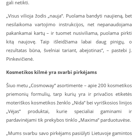
gali netikti.
„Visus vilioja žodis „nauja“. Puolama bandyti naujieną, bet
nesilaikoma vartojimo instrukcijos, net nepanaudojama
pakankamai kartų – ir tuomet nusiviliama, puolama pirkti
kitą naujovę. Taip išleidžiama labai daug pinigų, o
rezultatas būna, švelniai tariant, abejotinas“, – pastebi J.
Pinkevičienė.
Kosmetikos kilmė yra svarbi pirkėjams
Šiuo metu „Cosmoway“ asortimente – apie 200 kosmetikos
priemonių formulių, tarp kurių yra ir privačios etiketės
moteriškos kosmetikos ženklo „Nida“ bei vyriškosios linijos
„Vėjas“ produktai, kurie specialiai gaminami ir
pardavinėjami tik prekybos tinklo „Maxima“ parduotuvėse.
„Mums svarbu savo pirkėjams pasiūlyti Lietuvoje gamintos