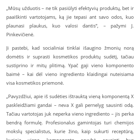
„Mūsų užduotis – ne tik pasiūlyti efektyvių produktų, bet ir
paaiškinti vartotojams, ką jie tepasi ant savo odos, kuo
plaunasi plaukus, kuo valosi dantis“, – pažymi J.
Pinkevičienė.
Ji pastebi, kad socialiniai tinklai išaugino žmonių norą
domėtis ir suprasti kosmetikos produktų sudėtį, tačiau
sustiprino ir mitų plitimą. Ypač gaji vieno komponento
baimė – kai dėl vieno ingrediento klaidingai nuteisiama
visa kosmetikos priemonė.
„Pavyzdžiui, apie iš sudėties ištrauktą vieną komponentą X
paskleidžiami gandai – neva X gali pernelyg sausinti odą.
Tačiau vartotojas juk neperka vieno ingrediento – jis perka
bendrą formulę. Profesionalus gamintojas turi chemijos
mokslų specialistus, kurie žino, kaip sukurti receptūrą,