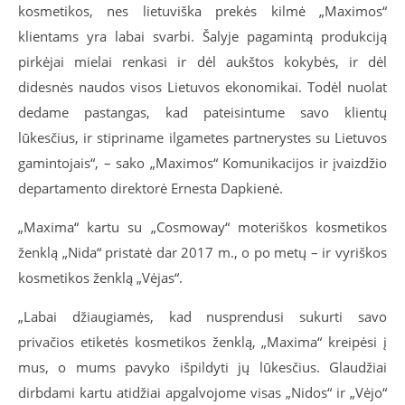
kosmetikos, nes lietuviška prekės kilmė „Maximos“
klientams yra labai svarbi. Šalyje pagamintą produkciją
pirkėjai mielai renkasi ir dėl aukštos kokybės, ir dėl
didesnės naudos visos Lietuvos ekonomikai. Todėl nuolat
dedame pastangas, kad pateisintume savo klientų
lūkesčius, ir stipriname ilgametes partnerystes su Lietuvos
gamintojais“, – sako „Maximos“ Komunikacijos ir įvaizdžio
departamento direktorė Ernesta Dapkienė.
„Maxima“ kartu su „Cosmoway“ moteriškos kosmetikos
ženklą „Nida“ pristatė dar 2017 m., o po metų – ir vyriškos
kosmetikos ženklą „Vėjas“.
„Labai džiaugiamės, kad nusprendusi sukurti savo
privačios etiketės kosmetikos ženklą, „Maxima“ kreipėsi į
mus, o mums pavyko išpildyti jų lūkesčius. Glaudžiai
dirbdami kartu atidžiai apgalvojome visas „Nidos“ ir „Vėjo“