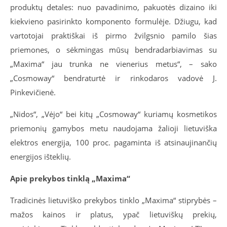
produktų detales: nuo pavadinimo, pakuotės dizaino iki
kiekvieno pasirinkto komponento formulėje. Džiugu, kad
vartotojai praktiškai iš pirmo žvilgsnio pamilo šias
priemones, o sėkmingas mūsų bendradarbiavimas su
„Maxima“ jau trunka ne vienerius metus“, – sako
„Cosmoway“ bendraturtė ir rinkodaros vadovė J.
Pinkevičienė.
„Nidos“, „Vėjo“ bei kitų „Cosmoway“ kuriamų kosmetikos
priemonių gamybos metu naudojama žalioji lietuviška
elektros energija, 100 proc. pagaminta iš atsinaujinančių
energijos išteklių.
Apie prekybos tinklą „Maxima“
Tradicinės lietuviško prekybos tinklo „Maxima“ stiprybės –
mažos kainos ir platus, ypač lietuviškų prekių,