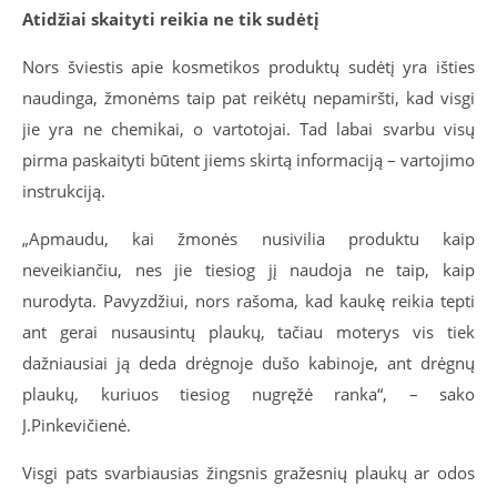
Atidžiai skaityti reikia ne tik sudėtį
Nors šviestis apie kosmetikos produktų sudėtį yra išties
naudinga, žmonėms taip pat reikėtų nepamiršti, kad visgi
jie yra ne chemikai, o vartotojai. Tad labai svarbu visų
pirma paskaityti būtent jiems skirtą informaciją – vartojimo
instrukciją.
„Apmaudu, kai žmonės nusivilia produktu kaip
neveikiančiu, nes jie tiesiog jį naudoja ne taip, kaip
nurodyta. Pavyzdžiui, nors rašoma, kad kaukę reikia tepti
ant gerai nusausintų plaukų, tačiau moterys vis tiek
dažniausiai ją deda drėgnoje dušo kabinoje, ant drėgnų
plaukų, kuriuos tiesiog nugręžė ranka“, – sako
J.Pinkevičienė.
Visgi pats svarbiausias žingsnis gražesnių plaukų ar odos