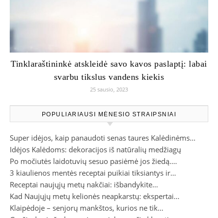
Tinklaraštininkė atskleidė savo kavos paslaptį: labai
svarbu tikslus vandens kiekis
25 sausio, 2023
POPULIARIAUSI MĖNESIO STRAIPSNIAI
Super idėjos, kaip panaudoti senas taures Kalėdinėms…
Idėjos Kalėdoms: dekoracijos iš natūralių medžiagų
Po močiutės laidotuvių sesuo pasiėmė jos žiedą.…
3 kiaulienos mentės receptai puikiai tiksiantys ir…
Receptai naujųjų metų nakčiai: išbandykite…
Kad Naujųjų metų kelionės neapkarstų: ekspertai…
Klaipėdoje – senjorų mankštos, kurios ne tik…