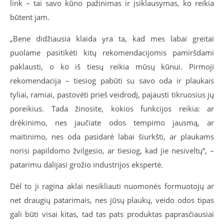
link – tai savo kūno pažinimas ir įsiklausymas, ko reikia
būtent jam.
„Bene didžiausia klaida yra ta, kad mes labai greitai
puolame pasitikėti kitų rekomendacijomis pamiršdami
paklausti, o ko iš tiesų reikia mūsų kūnui. Pirmoji
rekomendacija – tiesiog pabūti su savo oda ir plaukais
tyliai, ramiai, pastovėti prieš veidrodį, pajausti tikruosius jų
poreikius. Tada žinosite, kokios funkcijos reikia: ar
drėkinimo, nes jaučiate odos tempimo jausmą, ar
maitinimo, nes oda pasidarė labai šiurkšti, ar plaukams
norisi papildomo žvilgesio, ar tiesiog, kad jie nesiveltų“, –
patarimu dalijasi grožio industrijos ekspertė.
Dėl to ji ragina aklai nesikliauti nuomonės formuotojų ar
net draugių patarimais, nes jūsų plaukų, veido odos tipas
gali būti visai kitas, tad tas pats produktas paprasčiausiai