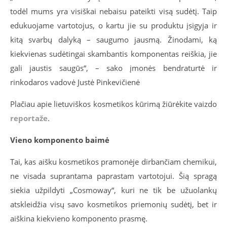
todėl mums yra visiškai nebaisu pateikti visą sudėtį. Taip
edukuojame vartotojus, o kartu jie su produktu įsigyja ir
kitą svarbų dalyką – saugumo jausmą. Žinodami, ką
kiekvienas sudėtingai skambantis komponentas reiškia, jie
gali jaustis saugūs“, – sako įmonės bendraturtė ir
rinkodaros vadovė Justė Pinkevičienė
Plačiau apie lietuviškos kosmetikos kūrimą žiūrėkite vaizdo
reportaže
.
Vieno komponento baimė
Tai, kas aišku kosmetikos pramonėje dirbančiam chemikui,
ne visada suprantama paprastam vartotojui. Šią spragą
siekia užpildyti „Cosmoway“, kuri ne tik be užuolankų
atskleidžia visų savo kosmetikos priemonių sudėtį, bet ir
aiškina kiekvieno komponento prasmę.