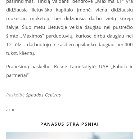
pasirinkimas. Tinklą valdanti bendrovė „Maxima LT“ yra
didžiausia lietuviško kapitalo įmonė, viena didžiausių
mokesčių mokėtojų bei didžiausia darbo vietų kūrėja
šalyje. Šiuo metu Lietuvoje veikia daugiau nei pustrečio
šimto „Maximos“ parduotuvių, kuriose dirba daugiau nei
12 tūkst. darbuotojų ir kasdien apsilanko daugiau nei 400
tūkst. klientų.
Pranešimą paskelbė: Rusnė Tamošaitytė, UAB „Fabula ir
partneriai”
Paskelbė
Spaudos Centras
‹
›
×
PANAŠŪS STRAIPSNIAI