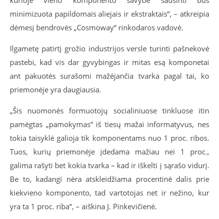
kurioje vieno komponento savybė sausinti bus
minimizuota papildomais aliejais ir ekstraktais“, – atkreipia
dėmesį bendrovės „Cosmoway“ rinkodaros vadovė.
Ilgametę patirtį grožio industrijos versle turinti pašnekovė
pastebi, kad vis dar gyvybingas ir mitas esą komponetai
ant pakuotės surašomi mažėjančia tvarka pagal tai, ko
priemonėje yra daugiausia.
„Šis nuomonės formuotojų socialiniuose tinkluose itin
pamėgtas „pamokymas“ iš tiesų mažai informatyvus, nes
tokia taisyklė galioja tik komponentams nuo 1 proc. ribos.
Tuos, kurių priemonėje įdedama mažiau nei 1 proc.,
galima rašyti bet kokia tvarka – kad ir iškelti į sąrašo vidurį.
Be to, kadangi nėra atskleidžiama procentinė dalis prie
kiekvieno komponento, tad vartotojas net ir nežino, kur
yra ta 1 proc. riba“, – aiškina J. Pinkevičienė.