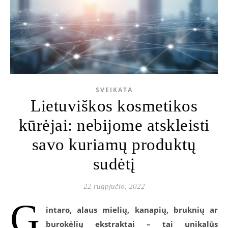
SVEIKATA
Lietuviškos kosmetikos
kūrėjai: nebijome atskleisti
savo kuriamų produktų
sudėtį
22 rugpjūčio, 2022
G
intaro, alaus mielių, kanapių, bruknių ar
burokėlių ekstraktai – tai unikalūs