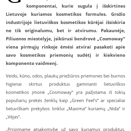
komponentai, kurie
sugula į išskirtines
Lietuvoje kuriamos kosmetikos formules. Grožio
industrijoje lietuviškos kosmetikos kūrėjai išsiskiria
ne tik originalumu, bet ir atvirumu. Pakaunėje,
Piliuonos miestelyje, įsikūrusi bendrovė „Cosmoway“
viena pirmųjų rinkoje ėmėsi atvirai pasakoti apie
savo kosmetikos priemonių sudėtį ir kiekvieno
komponento vaidmenį.
Veido, kūno, odos, plaukų priežiūros priemones bei burnos
higienai skirtus produktus gaminanti lietuviškos
kosmetikos įmonė „Cosmoway“ yra pažįstama iš tokių
populiarių prekės ženklų kaip „Green Feel‘s“ ar specialiai
lietuviškam prekybos tinklui „Maxima“ kuriamų „Nida“ ir
„Vėjas“.
„Prisiimame atsakomybę už savo kuriamus produktus,