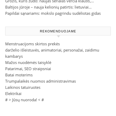
Grožis, kuris žudo: naujas serialas verčia klausti,…
Baltijos jūroje – nauja kelionių patirtis: lietuviai…
Papildai sąnariams: mokslo pagrindu sudėliotas gidas
REKOMENDUOJAME
Menstruacijoms skirtos prekės
darželio išleistuvės, animatoriai, personažai, zaidimu
kambarys
Mažos nuodėmės taisyklė
Patarimai, SEO straipsniai
Batai moterims
Trumpalaikės nuomos administravimas
Laikinos tatuiruotes
Elektrikai
# >
Jūsų nuoroda!
< #