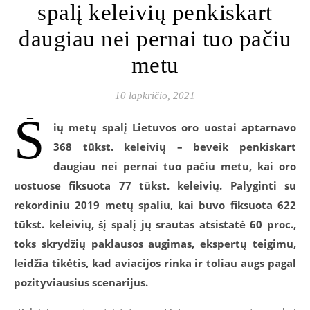
spalį keleivių penkiskart
daugiau nei pernai tuo pačiu
metu
10 lapkričio, 2021
Š
ių metų spalį Lietuvos oro uostai aptarnavo
368 tūkst. keleivių – beveik penkiskart
daugiau nei pernai tuo pačiu metu, kai oro
uostuose fiksuota 77 tūkst. keleivių. Palyginti su
rekordiniu 2019 metų spaliu, kai buvo fiksuota 622
tūkst. keleivių, šį spalį jų srautas atsistatė 60 proc.,
toks skrydžių paklausos augimas, ekspertų teigimu,
leidžia tikėtis, kad aviacijos rinka ir toliau augs pagal
pozityviausius scenarijus.