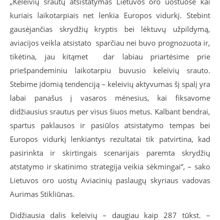
„Keleivių srautų atsistatymas Lietuvos oro uostuose kai
kuriais laikotarpiais net lenkia Europos vidurkį. Stebint
gausėjančias skrydžių kryptis bei lėktuvų užpildymą,
aviacijos veikla atsistato sparčiau nei buvo prognozuota ir,
tikėtina, jau kitąmet dar labiau priartėsime prie
priešpandeminiu laikotarpiu buvusio keleivių srauto.
Stebime įdomią tendenciją – keleivių aktyvumas šį spalį yra
labai panašus į vasaros mėnesius, kai fiksavome
didžiausius srautus per visus šiuos metus. Kalbant bendrai,
spartus paklausos ir pasiūlos atsistatymo tempas bei
Europos vidurkį lenkiantys rezultatai tik patvirtina, kad
pasirinkta ir skirtingais scenarijais paremta skrydžių
atstatymo ir skatinimo strategija veikia sėkmingai“, – sako
Lietuvos oro uostų Aviacinių paslaugų skyriaus vadovas
Aurimas Stikliūnas.
Didžiausia dalis keleivių – daugiau kaip 287 tūkst. –