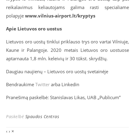
reikalavimus keliautojams galima rasti specialiame
polapyje
www.vilnius-airport.lt/kryptys
Apie Lietuvos oro uostus
Lietuvos oro uostų tinklui priklauso trys oro vartai Vilniuje,
Kaune ir Palangoje. 2020 metais Lietuvos oro uostuose
aptarnauta 1,8 mln. keleivių ir 30 tūkst. skrydžių.
Daugiau naujienų – Lietuvos oro uostų svetainėje
Bendraukime
Twitter
arba Linkedin
Pranešimą paskelbė: Stanislavas Likas, UAB „Publicum”
Paskelbė
Spaudos Centras
‹
›
×