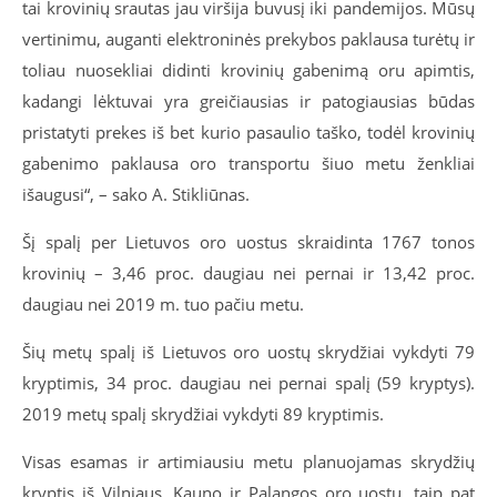
tai krovinių srautas jau viršija buvusį iki pandemijos. Mūsų
vertinimu, auganti elektroninės prekybos paklausa turėtų ir
toliau nuosekliai didinti krovinių gabenimą oru apimtis,
kadangi lėktuvai yra greičiausias ir patogiausias būdas
pristatyti prekes iš bet kurio pasaulio taško, todėl krovinių
gabenimo paklausa oro transportu šiuo metu ženkliai
išaugusi“, – sako A. Stikliūnas.
Šį spalį per Lietuvos oro uostus skraidinta 1767 tonos
krovinių – 3,46 proc. daugiau nei pernai ir 13,42 proc.
daugiau nei 2019 m. tuo pačiu metu.
Šių metų spalį iš Lietuvos oro uostų skrydžiai vykdyti 79
kryptimis, 34 proc. daugiau nei pernai spalį (59 kryptys).
2019 metų spalį skrydžiai vykdyti 89 kryptimis.
Visas esamas ir artimiausiu metu planuojamas skrydžių
kryptis iš Vilniaus, Kauno ir Palangos oro uostų, taip pat