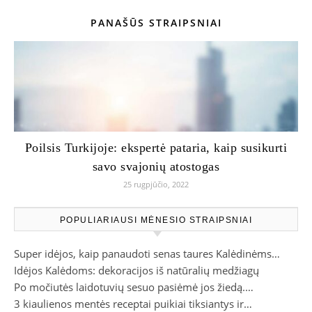
PANAŠŪS STRAIPSNIAI
Poilsis Turkijoje: ekspertė pataria, kaip susikurti
savo svajonių atostogas
25 rugpjūčio, 2022
POPULIARIAUSI MĖNESIO STRAIPSNIAI
Super idėjos, kaip panaudoti senas taures Kalėdinėms…
Idėjos Kalėdoms: dekoracijos iš natūralių medžiagų
Po močiutės laidotuvių sesuo pasiėmė jos žiedą.…
3 kiaulienos mentės receptai puikiai tiksiantys ir…