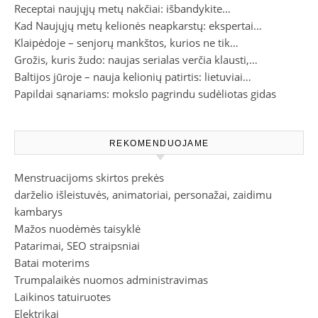
Receptai naujųjų metų nakčiai: išbandykite…
Kad Naujųjų metų kelionės neapkarstų: ekspertai…
Klaipėdoje – senjorų mankštos, kurios ne tik…
Grožis, kuris žudo: naujas serialas verčia klausti,…
Baltijos jūroje – nauja kelionių patirtis: lietuviai…
Papildai sąnariams: mokslo pagrindu sudėliotas gidas
REKOMENDUOJAME
Menstruacijoms skirtos prekės
darželio išleistuvės, animatoriai, personažai, zaidimu
kambarys
Mažos nuodėmės taisyklė
Patarimai, SEO straipsniai
Batai moterims
Trumpalaikės nuomos administravimas
Laikinos tatuiruotes
Elektrikai