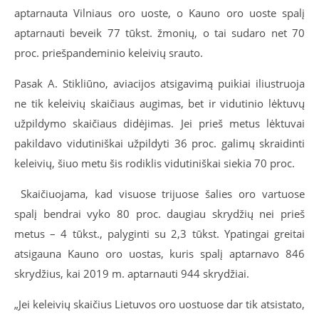
aptarnauta Vilniaus oro uoste, o Kauno oro uoste spalį
aptarnauti beveik 77 tūkst. žmonių, o tai sudaro net 70
proc. priešpandeminio keleivių srauto.
Pasak A. Stikliūno, aviacijos atsigavimą puikiai iliustruoja
ne tik keleivių skaičiaus augimas, bet ir vidutinio lėktuvų
užpildymo skaičiaus didėjimas. Jei prieš metus lėktuvai
pakildavo vidutiniškai užpildyti 36 proc. galimų skraidinti
keleivių, šiuo metu šis rodiklis vidutiniškai siekia 70 proc.
Skaičiuojama, kad visuose trijuose šalies oro vartuose
spalį bendrai vyko 80 proc. daugiau skrydžių nei prieš
metus – 4 tūkst., palyginti su 2,3 tūkst. Ypatingai greitai
atsigauna Kauno oro uostas, kuris spalį aptarnavo 846
skrydžius, kai 2019 m. aptarnauti 944 skrydžiai.
„Jei keleivių skaičius Lietuvos oro uostuose dar tik atsistato,