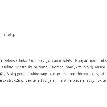
 miltelių;
ie valandą laiko tam, kad jis suminkštėtų. Praėjus šiam laiku
šsukite sviestą iki baltumo. Tuomet įmaišykite pipirų mišinį 
ą. Viską gerai išsukite taip, kad priedai pasiskirstytų tolygiai. 
 struktūrą, įdėkite ją į foliją ar maistinę plėvelę, suvyniokite 