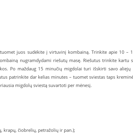
r tuomet juos sudėkite į virtuvinį kombainą. Trinkite apie 10 – 
 kombainą nugramdydami riešutų masę. Riešutus trinkite kartu 
skos. Po maždaug 15 minučių migdolai turi išskirti savo aliejų 
šutus patrinkite dar kelias minutes – tuomet sviestas taps kremin
riausia migdolų sviestą suvartoti per mėnesį.
rapų, čiobrelių, petražolių ir pan.);