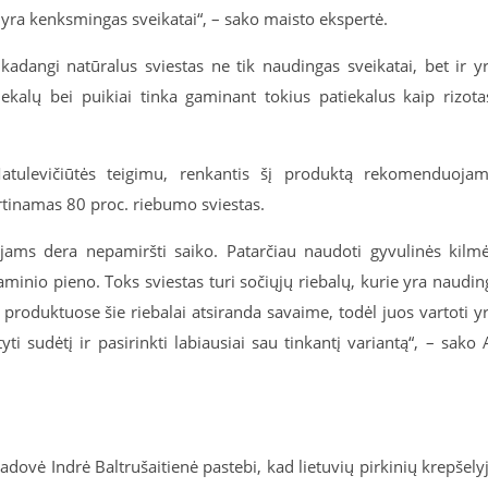
s yra kenksmingas sveikatai“, – sako maisto ekspertė.
, kadangi natūralus sviestas ne tik naudingas sveikatai, bet ir y
kalų bei puikiai tinka gaminant tokius patiekalus kaip rizota
Matulevičiūtės teigimu, renkantis šį produktą rekomenduoja
vertinamas 80 proc. riebumo sviestas.
gėjams dera nepamiršti saiko. Patarčiau naudoti gyvulinės kilm
aminio pieno. Toks sviestas turi sočiųjų riebalų, kurie yra naudin
produktuose šie riebalai atsiranda savaime, todėl juos vartoti y
yti sudėtį ir pasirinkti labiausiai sau tinkantį variantą“, – sako 
dovė Indrė Baltrušaitienė pastebi, kad lietuvių pirkinių krepšely