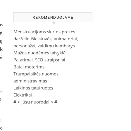
REKOMENDUOJAME
jo
Menstruacijoms skirtos prekės
en
darželio išleistuvės, animatoriai,
lų
personažai, zaidimu kambarys
ek
Mažos nuodėmės taisyklė
ei
Patarimai, SEO straipsniai
Batai moterims
Trumpalaikės nuomos
administravimas
Laikinos tatuiruotes
ra
Elektrikai
ai
# >
Jūsų nuoroda!
< #
ą.
to