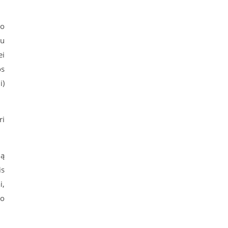
no
iu
ei
os
i)
ri
lą
is
i,
no