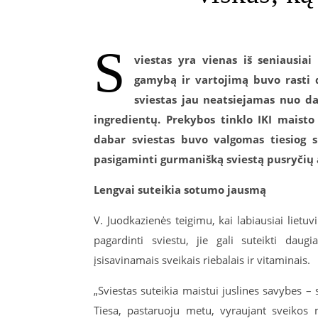
S
viestas yra vienas iš seniausia
gamybą ir vartojimą buvo rasti 
sviestas jau neatsiejamas nuo da
ingredientų. Prekybos tinklo IKI maisto
dabar sviestas buvo valgomas tiesiog s
pasigaminti gurmanišką sviestą pusryčių a
Lengvai suteikia sotumo jausmą
V. Juodkazienės teigimu, kai labiausiai liet
pagardinti sviestu, jie gali suteikti daug
įsisavinamais sveikais riebalais ir vitaminais.
„Sviestas suteikia maistui juslines savybes 
Tiesa, pastaruoju metu, vyraujant sveikos m