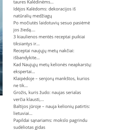
taures Kalėdinėms…
Idėjos Kalėdoms: dekoracijos iš
natūralių medžiagų
Po močiutės laidotuvių sesuo pasiėmė
jos žiedą.…
3 kiaulienos mentės receptai puikiai
tiksiantys ir…
Receptai naujųjų metų nakčiai:
išbandykite…
Kad Naujųjų metų kelionės neapkarstų:
ekspertai…
Klaipėdoje – senjorų mankštos, kurios
ne tik…
Grožis, kuris žudo: naujas serialas
verčia klausti,…
Baltijos jūroje – nauja kelionių patirtis:
lietuviai…
Papildai sąnariams: mokslo pagrindu
sudėliotas gidas