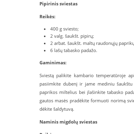
Pipirinis sviestas
Reikės:
400 g sviesto;
2 valg. šaukšt. pipirų;
2 arbat. šaukšt. maltų raudonųjų paprikų
6 lašų tabasko padažo.
Gaminimas:
Sviestą palikite kambario temperatūroje ap
pasiimkite dubenį ir jame mediniu šaukštu i
paprikos miltelius bei įlašinkite tabasko padaž
gautos masės pradėkite formuoti norimą sviesto
dėkite šaldytuvą.
Naminis migdolų sviestas