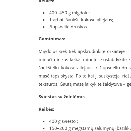
Reikės:
400–450 g migdolų;
1 arbat. šaukšt. kokosų aliejaus;
žiupsnelio druskos.
Gaminimas:
Migdolus šiek tiek apskrudinkite orkaitėje i
minučių ir kas kelias minutes sustabdykite
šaukšteliu kokosu aliejaus ir žiupsneliu dru
masė taps skysta. Po to kai ji suskystėja, rie
tekstūros. Gautą masę laikykite šaldytuve – ge
Sviestas su žolelėmis
Reikės:
400 g sviesto ;
150–200 g mėgstamų žalumynų (bazilikų, k