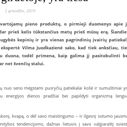
2 gruodžio, 2019
i vartojamų pieno produktų, o pirmieji duomenys apie 
dar prieš kelis tūkstančius metų prieš mūsų erą. Šiandi
ugybės kepinių ir yra vienas pagrindinių įvairių patieka
 ekspertė Vilma Juodkazienė sako, kad tiek anksčiau, ti
u duona, todėl primena, kaip galima jį pasitobulinti b
r net švenčių stalui.
uvių nuo seno mėgstami pusryčių patiekalai košė ir sumuštiniai y
iau energijos dienos pradžiai bei papildyti organizmą lengv
– skonį, kvapą, o dėl savo maistingumo – ir ilgesnį sotumo jausm
itybos tendencijoms, dažnas lietuvis į savo valgiaraštį svies