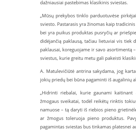
dažniausiai pastebimas klasikinis sviestas.
„Mūsų prekybos tinklo parduotuvėse pirkėjai g
sviesto. Pastarasis yra žinomas kaip tradicinis
bei yra puikus produktas pusryčių ar priešpi
didėjančią paklausą, tačiau lietuviai vis tiek 
paklausai, koreguojame ir savo asortimentą – į
sviestus, kurie greitu metu gali pakeisti klasikin
A. Matulevičiūtė antrina sakydama, jog kartais
jokių priedų bei būna pagaminti iš augalinių al
„Hidrinti riebalai, kurie gaunami kaitinant 
žmogaus sveikatai, todėl reikėtų rinktis toki
namuose – tą daryti iš riebios pieno grietinėlės
ar žmogus toleruoja pieno produktus. Pavyz
pagamintas sviestas bus tinkamas platesnei aud