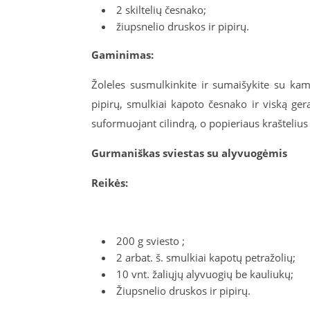
2 skiltelių česnako;
žiupsnelio druskos ir pipirų.
Gaminimas:
Žoleles susmulkinkite ir sumaišykite su kam
pipirų, smulkiai kapoto česnako ir viską ger
suformuojant cilindrą, o popieriaus kraštelius 
Gurmani
škas sviestas su alyvuogėmis
Reikės:
200 g sviesto ;
2 arbat. š. smulkiai kapotų petražolių;
10 vnt. žaliųjų alyvuogių be kauliukų;
Žiupsnelio druskos ir pipirų.