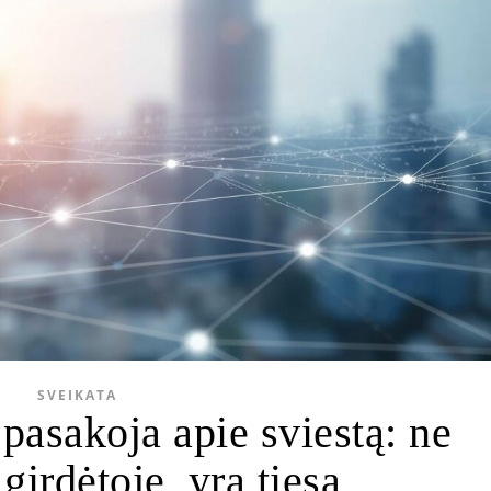
SVEIKATA
pasakoja apie sviestą: ne
 girdėtoje, yra tiesa