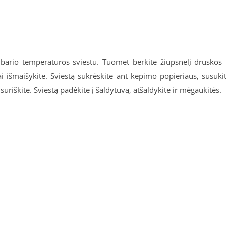
bario temperatūros sviestu. Tuomet berkite žiupsnelį druskos 
ai išmaišykite. Sviestą sukrėskite ant kepimo popieriaus, susuki
suriškite. Sviestą padėkite į šaldytuvą, atšaldykite ir mėgaukitės.