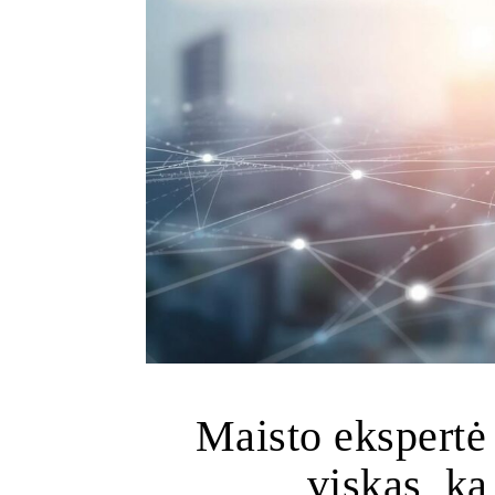
Maisto ekspertė 
viskas, ką