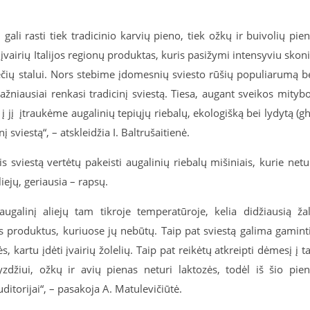
ali rasti tiek tradicinio karvių pieno, tiek ožkų ir buivolių pie
 įvairių Italijos regionų produktas, kuris pasižymi intensyviu skon
ečių stalui. Nors stebime įdomesnių sviesto rūšių populiarumą b
dažniausiai renkasi tradicinį sviestą. Tiesa, augant sveikos mityb
 jį įtraukėme augalinių tepiųjų riebalų, ekologišką bei lydytą (gh
į sviestą“, – atskleidžia I. Baltrušaitienė.
 sviestą vertėtų pakeisti augalinių riebalų mišiniais, kurie netu
iejų, geriausia – rapsų.
augalinį aliejų tam tikroje temperatūroje, kelia didžiausią ža
us produktus, kuriuose jų nebūtų. Taip pat sviestą galima gamint
, kartu įdėti įvairių žolelių. Taip pat reikėtų atkreipti dėmesį į ta
džiui, ožkų ir avių pienas neturi laktozės, todėl iš šio pie
itorijai“, – pasakoja A. Matulevičiūtė.