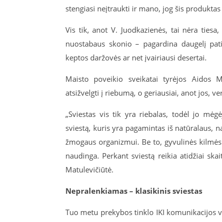
stengiasi neįtraukti ir mano, jog šis produkta
Vis tik, anot V. Juodkazienės, tai nėra tiesa
nuostabaus skonio – pagardina daugelį patie
keptos daržovės ar net įvairiausi desertai.
Maisto poveikio sveikatai tyrėjos Aidos 
atsižvelgti į riebumą, o geriausiai, anot jos, 
„Sviestas vis tik yra riebalas, todėl jo mė
sviestą, kuris yra pagamintas iš natūralaus, n
žmogaus organizmui. Be to, gyvulinės kilmės 
naudinga. Perkant sviestą reikia atidžiai skait
Matulevičiūtė.
Nepralenkiamas – klasikinis sviestas
Tuo metu prekybos tinklo IKI komunikacijos va