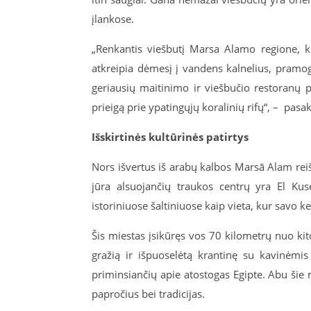
įlankose.
„Renkantis viešbutį Marsa Alamo regione, ki
atkreipia dėmesį į vandens kalnelius, pramo
geriausių maitinimo ir viešbučio restoranų p
prieigą prie ypatingųjų koralinių rifų“, – pasa
Išskirtinės kultūrinės patirtys
Nors išvertus iš arabų kalbos Marsā Alam reiš
jūra alsuojančių traukos centrų yra El Kus
istoriniuose šaltiniuose kaip vieta, kur savo
Šis miestas įsikūręs vos 70 kilometrų nuo ki
gražią ir išpuoselėtą krantinę su kavinėmis 
priminsiančių apie atostogas Egipte. Abu šie 
papročius bei tradicijas.