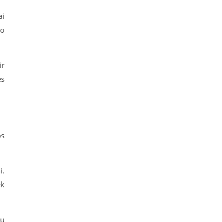
ai
vo
ir
ės
os
i.
ek
iu