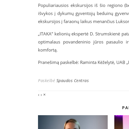
Populiariausios ekskursijos iš šio regiono 
išvykos į dykumų gyventojų beduinų gyvenvi
ekskursijos į faraonų laikus menančius Luksor
„ITAKA” kelionių ekspertė D. Strumskienė pata
optimalaus povandeninio jūros pasaulio ir
komfortą.
Pranešimą paskelbė: Raminta Kėželytė, UAB 
Paskelbė
Spaudos Centras
‹
›
×
PA