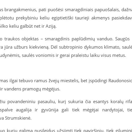
us brangakmenius, pati puošėsi smaragdiniais papuošalais, dažn
plėtotu prekybiniu keliu egiptietiški taurieji akmenys pasiekda
ko keliu galbūt net ir Aziją.
mo traukos objektas – smaragdinis paplūdimių vanduo. Saugūs 
ra jūra užburs kiekvieną. Dėl subtropinio dykumos klimato, saul
audynėmis, saulės voniomis ir gerai praleistu laiku visus metus.
s ilgai tebuvo ramus žvejų miestelis, bet įspūdingi Raudonosi
bet ir vandens pramogų mėgėjus.
žiu povandeniniu pasauliu, kurį sukuria čia esantys koralų rifa
palve augalija ir gyvūnija gali tiek mėgėjai nardytojai, ti
iva Strumskienė.
o kurių galima nusileidus užsiimti tiek paviršiniu, tiek gilumin