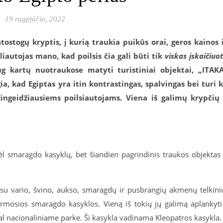
19 rugpjūčio, 2022
tostogų kryptis, į kurią traukia puikūs orai, geros kainos 
iautojas mano, kad poilsis čia gali būti tik
viskas įskaičiuo
g kartų nuotraukose matyti turistiniai objektai, „ITAK
a, kad Egiptas yra itin kontrastingas, spalvingas bei turi 
žingeidžiausiems poilsiautojams. Viena iš galimų krypčių
l smaragdo kasyklų, bet šiandien pagrindinis traukos objektas
 vario, švino, aukso, smaragdų ir pusbrangių akmenų telkini
osios smaragdo kasyklos. Vieną iš tokių jų galimą aplankyti
 nacionaliniame parke. Ši kasykla vadinama Kleopatros kasykla.