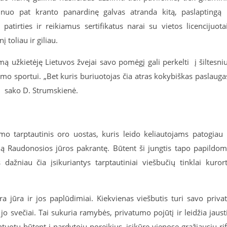
 nuo pat kranto panardinę galvas atranda kitą, paslaptingą 
tirties ir reikiamus sertifikatus narai su vietos licencijuota
 toliau ir giliau.
ą užkietėję Lietuvos žvejai savo pomėgį gali perkelti į šiltesni
vimo sportui. „Bet kuris buriuotojas čia atras kokybiškas paslauga
, – sako D. Strumskienė.
 tarptautinis oro uostas, kuris leido keliautojams patogiau 
nčią Raudonosios jūros pakrantę. Būtent ši jungtis tapo papildo
dažniau čia įsikuriantys tarptautiniai viešbučių tinklai kuror
a jūra ir jos paplūdimiai. Kiekvienas viešbutis turi savo priva
 jo svečiai. Tai sukuria ramybės, privatumo pojūtį ir leidžia jaust
tuotų būtent į nardytojų poreikius, įsikūrę vienose gražiausių ri