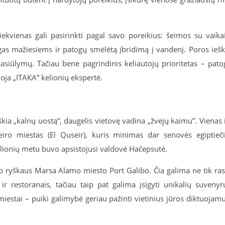
ekvienas gali pasirinkti pagal savo poreikius: šeimos su vaika
gas mažiesiems ir patogų smėlėtą įbridimą į vandenį. Poros ieš
asiūlymų. Tačiau bene pagrindinis keliautojų prioritetas – pato
koja „ITAKA” kelionių ekspertė.
kia „kalnų uostą“, daugelis vietovę vadina „žvejų kaimu”. Vienas 
eiro miestas (El Quseir), kuris minimas dar senovės egiptieč
 kelionių metu buvo apsistojusi valdovė Hačepsutė.
to ryškaus Marsa Alamo miesto Port Galibo. Čia galima ne tik ras
ir restoranais, tačiau taip pat galima įsigyti unikalių suvenyr
miestai – puiki galimybė geriau pažinti vietinius jūros diktuojam