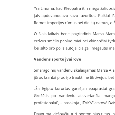
Yra žinoma, kad Kleopatra itin mėgo žaliuosi
jais apdovanodavo savo favoritus. Puikiai iš
Romos imperijos rūmus bei didikų namus, o Šil
O šiais laikais bene pagrindinis Marsa Ala
erdvūs smėlio paplūdimiai bei akinančiai žyd
bei šilto oro poilsiautojai čia gali mėgautis m
Vandens sporto įvairovė
Smaragdinių vandenų skalaujamas Marsa Alama
jūros krantai pradėjo traukti ne tik žvejus, 
„Šis Egipto kurortas garsėja nepaprastai gra
Grožėtis po vandeniu atsiveriančia margas
profesionalai”, – pasakoja „ITAKA” atstovė Da
Dauguma viešbučių turi pontoninius tiltus, nu