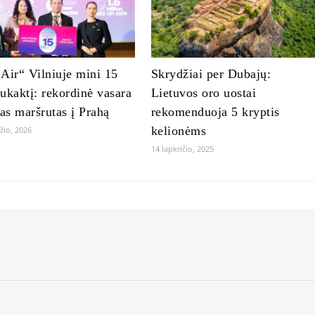
Air“ Vilniuje mini 15
Skrydžiai per Dubajų:
ukaktį: rekordinė vasara
Lietuvos oro uostai
jas maršrutas į Prahą
rekomenduoja 5 kryptis
kelionėms
žio, 2026
14 lapkričio, 2025