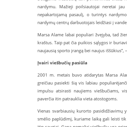
nardymu. Mažieji poilsiautojai neretai jau
nepakartojamą pasaulį, o turintys nardymo pa
nardymų centrų darbuotojais leidžiasi į vandenį
Marsa Alame labai populiari žvejyba, tad žiem
kraštus. Taip pat čia puikios sąlygos ir buria
naujausią sporto įrangą bei naujus iššūkius”
Įvairi viešbučių pasiūla
2001 m. metais buvo atidarytas Marsa Alamo
greičiau pasiekti šią vis labiau populiarėja
impulsu atsirasti naujiems viešbučiams, vis 
paverčia itin patrauklia vieta atostogoms.
Vienas svarbiausių kurorto pasididžiavimų yr
smėlio paplūdimį, kuriame laiką gali leisti tik
itin saugiai. Gana nemažai viešbučių yra orien