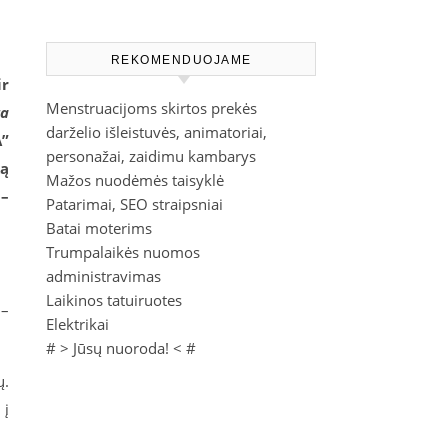
REKOMENDUOJAME
ir
Menstruacijoms skirtos prekės
ta
darželio išleistuvės, animatoriai,
A”
personažai, zaidimu kambarys
ką
Mažos nuodėmės taisyklė
 –
Patarimai, SEO straipsniai
Batai moterims
Trumpalaikės nuomos
administravimas
Laikinos tatuiruotes
 –
Elektrikai
# >
Jūsų nuoroda!
< #
ų.
 į