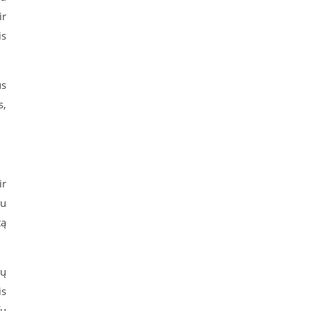
ir
is
us
s,
ir
mu
tą
tų
is
fų