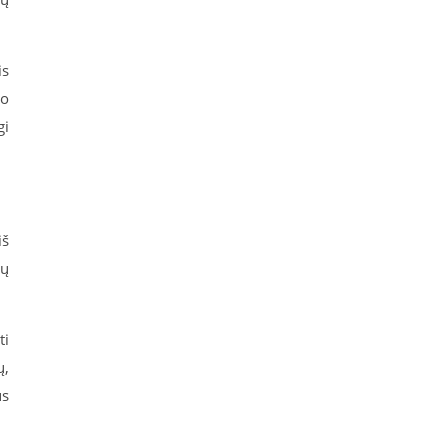
is
ko
gi
iš
ių
ti
ų,
us