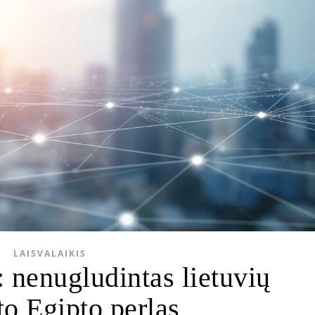
LAISVALAIKIS
 nenugludintas lietuvių
o Egipto perlas