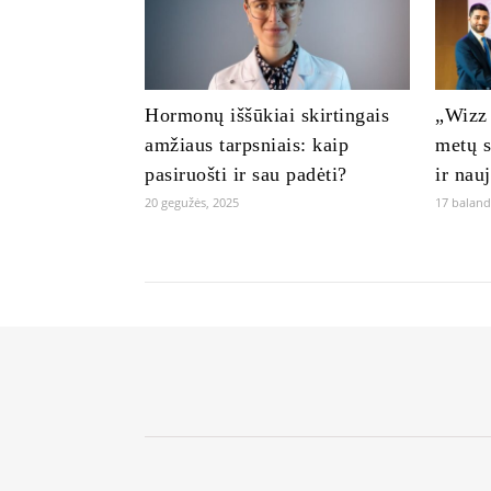
Hormonų iššūkiai skirtingais
„Wizz 
amžiaus tarpsniais: kaip
metų s
pasiruošti ir sau padėti?
ir nau
20 gegužės, 2025
17 baland