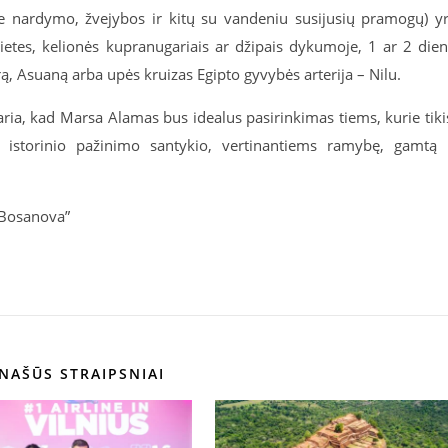
(be nardymo, žvejybos ir kitų su vandeniu susijusių pramogų) y
etes, kelionės kupranugariais ar džipais dykumoje, 1 ar 2 die
ą, Asuaną arba upės kruizas Egipto gyvybės arterija – Nilu.
ria, kad Marsa Alamas bus idealus pasirinkimas tiems, kurie tiki
 istorinio pažinimo santykio, vertinantiems ramybę, gamtą 
„Bosanova”
NAŠŪS STRAIPSNIAI