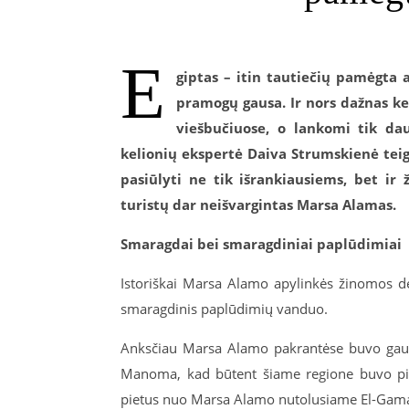
E
giptas – itin tautiečių pamėgta a
pramogų gausa. Ir nors dažnas kel
viešbučiuose, o lankomi tik dau
kelionių ekspertė Daiva Strumskienė teigi
pasiūlyti ne tik išrankiausiems, bet ir 
turistų dar neišvargintas Marsa Alamas.
Smaragdai bei smaragdiniai paplūdimiai
Istoriškai Marsa Alamo apylinkės žinomos dė
smaragdinis paplūdimių vanduo.
Anksčiau Marsa Alamo pakrantėse buvo gausu
Manoma, kad būtent šiame regione buvo pirm
pietus nuo Marsa Alamo nutolusiame El-Gamal