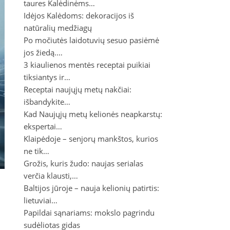
taures Kalėdinėms…
Idėjos Kalėdoms: dekoracijos iš
natūralių medžiagų
Po močiutės laidotuvių sesuo pasiėmė
jos žiedą.…
3 kiaulienos mentės receptai puikiai
tiksiantys ir…
Receptai naujųjų metų nakčiai:
išbandykite…
Kad Naujųjų metų kelionės neapkarstų:
ekspertai…
Klaipėdoje – senjorų mankštos, kurios
ne tik…
Grožis, kuris žudo: naujas serialas
verčia klausti,…
Baltijos jūroje – nauja kelionių patirtis:
lietuviai…
Papildai sąnariams: mokslo pagrindu
sudėliotas gidas