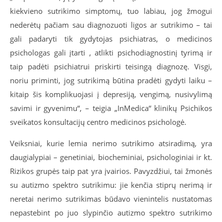
kiekvieno sutrikimo simptomų, tuo labiau, jog žmogui
nederėtų pačiam sau diagnozuoti ligos ar sutrikimo – tai
gali padaryti tik gydytojas psichiatras, o medicinos
psichologas gali įtarti , atlikti psichodiagnostinį tyrimą ir
taip padėti psichiatrui priskirti teisingą diagnozę. Visgi,
noriu priminti, jog sutrikimą būtina pradėti gydyti laiku –
kitaip šis komplikuojasi į depresiją, vengimą, nusivylimą
savimi ir gyvenimu“, – teigia „InMedica“ klinikų
Psichikos
sveikatos
konsultacijų centro medicinos psichologė.
Veiksniai, kurie lemia nerimo sutrikimo atsiradimą, yra
daugialypiai – genetiniai, biocheminiai, psichologiniai ir kt.
Rizikos grupės taip pat yra įvairios. Pavyzdžiui, tai žmonės
su autizmo spektro sutrikimu: jie kenčia stiprų nerimą ir
neretai nerimo sutrikimas būdavo vienintelis nustatomas
nepastebint po juo slypinčio autizmo spektro sutrikimo