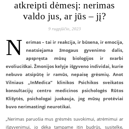
atkreipti dėmesį: nerimas
valdo jus, ar jūs – jį?
9 rugpjūčio, 2023
N
erimas – tai ir reakcija, ir būsena, ir emocija,
neatsiejama žmogaus gyvenimo dalis,
apspręsta mūsų biologijos ir svarbi
evoliuciškai. Žmonijos kelyje išgyveno individai, kurie
nebuvo atsipūtę ir ramūs, nepaisę grėsmių. Anot
Vilniaus „InMedica“ klinikos Psichikos sveikatos
konsultacijų centro medicinos psichologės Rūtos
Klišytės, psichologai juokauja, jog mūsų protėviai
buvo nerimastingi neurotikai.
„Nerimas paruošia mus grėsmės suvokimui, atrėmimui ar
išgyvenimui, jo dėka tampame itin budrūs, susitelkę,