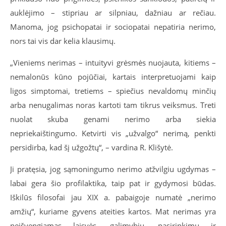
auklėjimo – stipriau ar silpniau, dažniau ar rečiau.
Manoma, jog psichopatai ir sociopatai nepatiria nerimo,
nors tai vis dar kelia klausimų.
„Vieniems nerimas – intuityvi grėsmės nuojauta, kitiems –
nemalonūs kūno pojūčiai, kartais interpretuojami kaip
ligos simptomai, tretiems – spiečius nevaldomų minčių
arba nenugalimas noras kartoti tam tikrus veiksmus. Treti
nuolat skuba genami nerimo arba siekia
nepriekaištingumo. Ketvirti vis „užvalgo“ nerimą, penkti
persidirba, kad šį užgožtų“, – vardina R. Klišytė.
Ji pratęsia, jog sąmoningumo nerimo atžvilgiu ugdymas –
labai gera šio profilaktika, taip pat ir gydymosi būdas.
Iškilūs filosofai jau XIX a. pabaigoje numatė „nerimo
amžių“, kuriame gyvens ateities kartos. Mat nerimas yra
neišvengiamas laisvės, galimybių, pasirinkimų ir