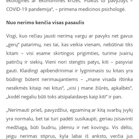
ekologinės ar ekonominės krizės. Puikus to pavyzdys –
COVID-
19
pandemija“, – primena medicinos psichologė.
Nuo nerimo kenčia visas pasaulis
Visgi, kuo rečiau jausti nerimą vargu ar pavyks net gavus
„gerų“ patarimų, nes tai, kas veikia vienam, nebūtinai tiks
kitam – visi esame skirtingos prigimties, turime įvairių
patirčių ir siekių. Vieni nori stengtis patys, kiti – pasyviai
gauti. Klaidingi apibendrinimai ir lyginimasis su kitais yra
būdingi būtent nerimaujantiems – „mane visada ištinka
nesėkmės kitaip nei kitus“, „visi į mane žiūrės, apkalbės“,
„kodėl negaliu būti toks atsipalaidavęs kaip kiti“ ir pan.
„Nerimauti prieš, pavyzdžiui, egzaminą ar kitą svarbų įvykį
yra normalu, bet tai turi padėti susikaupti, geriau įsisavinti
medžiagą, būti budriu, įdėmiu ir net kovingu. Vis dėlto,
jeigu nerimas stiprus, kyla labai iš anksto, verčia jus