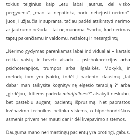
tokius teiginius kaip „esu labai jautrus, dėl visko
pergyvenu“, „man tai nepatinka, noriu nebejusti nerimo“.
Juos ji užjaučia ir supranta, tačiau padėti atsikratyti nerimo
ar jautrumo nežada – tai neįmanoma. Svarbu, kad nerimas
taptų pakenčiamu ir valdomu, nežalotų ir nesargdintų.
„Nerimo gydymas parenkamas labai individualiai – kartais
reikia vaistų ir beveik visada – psichokorekcijos arba
psichoterapijos, trumpos arba ilgalaikės. Mokyklų ir
metodų tam yra įvairių, todėl į paciento klausimą „tai
dabar man taikysite kognityvinę elgesio terapiją ?“ arba
„girdėjau, kitiems padeda
mindfullness
?“ atsakyti neskubu,
bet pastebiu augantį pacientų išprusimą. Net paprastos
kvėpavimo technikos netinka visiems, o hipochondriškus
asmenis privers nerimauti dar ir dėl kvėpavimo sistemos.
Dauguma mano nerimastingų pacientų yra protingi, gabūs,