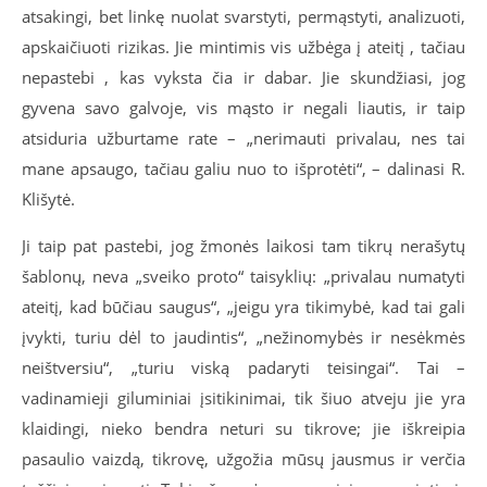
atsakingi, bet linkę nuolat svarstyti, permąstyti, analizuoti,
apskaičiuoti rizikas. Jie mintimis vis užbėga į ateitį , tačiau
nepastebi , kas vyksta čia ir dabar. Jie skundžiasi, jog
gyvena savo galvoje, vis mąsto ir negali liautis, ir taip
atsiduria užburtame rate – „nerimauti privalau, nes tai
mane apsaugo, tačiau galiu nuo to išprotėti“, – dalinasi R.
Klišytė.
Ji taip pat pastebi, jog žmonės laikosi tam tikrų nerašytų
šablonų, neva „sveiko proto“ taisyklių: „privalau numatyti
ateitį, kad būčiau saugus“, „jeigu yra tikimybė, kad tai gali
įvykti, turiu dėl to jaudintis“, „nežinomybės ir nesėkmės
neištversiu“, „turiu viską padaryti teisingai“. Tai –
vadinamieji giluminiai įsitikinimai, tik šiuo atveju jie yra
klaidingi, nieko bendra neturi su tikrove; jie iškreipia
pasaulio vaizdą, tikrovę, užgožia mūsų jausmus ir verčia