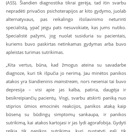
(ASS). Šiandien diagnostika tikrai gerėja, tad itin svarbu
nepradėti privačios psichoterapijos ar kito gydymo, juolab
alternatyvaus, pas reikalingo išsilavinimo neturinti
specialistą, ypač jeigu pats nesuvokiate, kas jums nutiko.
Specialistė pažymi, jog nuolat susiduria su pacientais,
kuriems buvo paskirtas netinkamas gydymas arba buvo
apleistas turimas sutrikimas.
„Kita vertus, būna, kad žmogus ateina su savadarbe
diagnoze, kuri tik išpučia jo nerimą. Jau minėtos panikos
atakos yra šiandieninis
mainstream
, nors neseniai tai buvo
depresija – visi apie jas kalba, patiria, daugėja ir
besikreipiančių pacientų. Visgi, svarbu atskirti paniką nuo
stiprios ūmios emocinės reakcijos, panikos ataką kaip
būseną su būdingų simptomų sankaupa, ir panikos
sutrikimą, kai atakos kartojasi ir jas lydi agorafobija. Gydyti
reikia tik panikos sutrikimą, kurį nustatyti gali tik