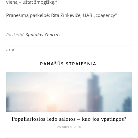
vieną – užtat žmogišką.“
Pranešimą paskelbė: Rita Zinkevičė, UAB „coagency”
Paskelbė
Spaudos Centras
‹
›
×
PANAŠŪS STRAIPSNIAI
Populiariosios ledo salotos – kuo jos ypatingos?
28 sausio, 2020