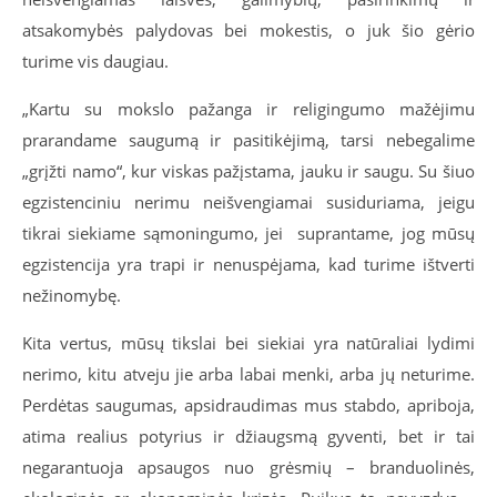
atsakomybės palydovas bei mokestis, o juk šio gėrio
turime vis daugiau.
„Kartu su mokslo pažanga ir religingumo mažėjimu
prarandame saugumą ir pasitikėjimą, tarsi nebegalime
„grįžti namo“, kur viskas pažįstama, jauku ir saugu. Su šiuo
egzistenciniu nerimu neišvengiamai susiduriama, jeigu
tikrai siekiame sąmoningumo, jei suprantame, jog mūsų
egzistencija yra trapi ir nenuspėjama, kad turime ištverti
nežinomybę.
Kita vertus, mūsų tikslai bei siekiai yra natūraliai lydimi
nerimo, kitu atveju jie arba labai menki, arba jų neturime.
Perdėtas saugumas, apsidraudimas mus stabdo, apriboja,
atima realius potyrius ir džiaugsmą gyventi, bet ir tai
negarantuoja apsaugos nuo grėsmių – branduolinės,