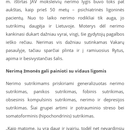
m. ištirtas JAV moksleivių nerimo lygis buvo toks pat
aukštas, kaip prieš 50 metų – psichiatrinės ligoninės
pacientų. Nuo to laiko nerimo rodikliai tik auga, jo
sutrikimų daugėja ir Lietuvoje. Moterys dėl nerimo
kankinasi dukart dažniau vyrai, visgi, šie gydytojų pagalbos
ieško rečiau. Nerimas vis dažniau sutinkamas Vakarų
pasaulyje, tačiau sparčiai plinta ir į ramiuosius Rytus,
apima ir besivystančias šalis.
Nerimą žmonės gali painioti su vidaus ligomis
Nerimo sutrikimams priskiriami generalizuotas nerimo
sutrikimas, panikos sutrikimas, fobinis sutrikimas,
obsesinis kompulsinis sutrikimas, nerimo ir depresijos
sutrikimas. Šiai grupei artimi ir potrauminio streso bei
somatoforminis (hipochondrinis) sutrikimas.
„Kaip matome, jų yra daug ir įvairių, todėl net nevardinsiu