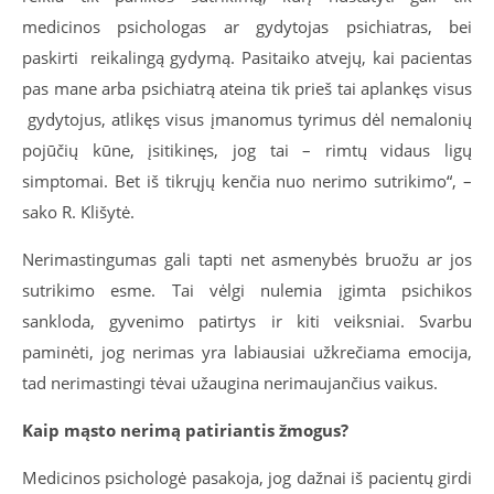
medicinos psichologas ar gydytojas psichiatras, bei
paskirti reikalingą gydymą. Pasitaiko atvejų, kai pacientas
pas mane arba psichiatrą ateina tik prieš tai aplankęs visus
gydytojus, atlikęs visus įmanomus tyrimus dėl nemalonių
pojūčių kūne, įsitikinęs, jog tai – rimtų vidaus ligų
simptomai. Bet iš tikrųjų kenčia nuo nerimo sutrikimo“, –
sako R. Klišytė.
Nerimastingumas gali tapti net asmenybės bruožu ar jos
sutrikimo esme. Tai vėlgi nulemia įgimta psichikos
sankloda, gyvenimo patirtys ir kiti veiksniai. Svarbu
paminėti, jog nerimas yra labiausiai užkrečiama emocija,
tad nerimastingi tėvai užaugina nerimaujančius vaikus.
Kaip mąsto nerimą patiriantis žmogus?
Medicinos psichologė pasakoja, jog dažnai iš pacientų girdi