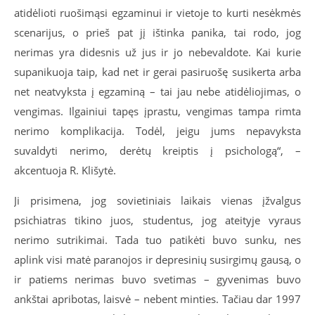
atidėlioti ruošimąsi egzaminui ir vietoje to kurti nesėkmės
scenarijus, o prieš pat jį ištinka panika, tai rodo, jog
nerimas yra didesnis už jus ir jo nebevaldote. Kai kurie
supanikuoja taip, kad net ir gerai pasiruošę susikerta arba
net neatvyksta į egzaminą – tai jau nebe atidėliojimas, o
vengimas. Ilgainiui tapęs įprastu, vengimas tampa rimta
nerimo komplikacija. Todėl, jeigu jums nepavyksta
suvaldyti nerimo, derėtų kreiptis į psichologą“, –
akcentuoja R. Klišytė.
Ji prisimena, jog sovietiniais laikais vienas įžvalgus
psichiatras tikino juos, studentus, jog ateityje vyraus
nerimo sutrikimai. Tada tuo patikėti buvo sunku, nes
aplink visi matė paranojos ir depresinių susirgimų gausą, o
ir patiems nerimas buvo svetimas – gyvenimas buvo
ankštai apribotas, laisvė – nebent minties. Tačiau dar 1997