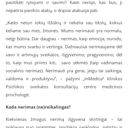
pasitikėti rytojumi ir savimi? Katei nerūpi, kas bus, ji
nepatiria panikos atakų, o drąsiai atakuoja pati.
„Katės neturi tokių iššūkių ir nekelia sau tikslų, kokius
keliame sau mes, žmonės. Mums nerimauti yra normalu,
netgi būtina. Dar daugiau – nerimas, kaip emocija, nurodo,
kas mums svarbu ir vertinga. Dažniausiai nerimaujame dėl
savo ir artimųjų sveikatos, išgyvenimo, pragyvenimo; dėl
to, kaip mus priims kiti, savo sėkmės (taip vadinamas
socialinis nerimas). Nerimauti yra gerai, jeigu tai saikinga,
valdoma ir produktyvu“, – pažymi „InMedica“ klinikos
Psichikos sveikatos konsultacijų centro medicinos
prischologė.
Kada nerimas (ne)reikalingas?
Kiekvienas žmogus nerimą išgyvena skirtingai – tai
priklauso nuo prigimties, psichikos sanklodos, patirčių ir