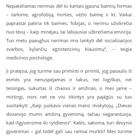
Nepakeliamas nerimas dėl to kartais įgauna baimių formas
– tarkime, agrofobiją, mirties, vėžio baimę ir kt. Vaikai
paprastai patiria tik baimes, fobijas, o nerimu užsikrečia
nuo tėvų – kaip minėjau, tai labiausiai užkrečiama emocija.
Tuo metu paauglius nerimas ima lankyti dėl socializacijos
svarbos, kylančių egzistencinių klausimų“, – teigia
medicinos psichologė.
Ji pratęsia, jog turime sau priminti ir priimti, jog pasaulis iš
esmės yra nenuspėjamas ir takus, nei logiškas, nei
teisingas, sukurtas iš chaoso ir amžinas, o mes jame –
mirtingi, nors net ne visi tikintys yra pajėgūs su tuo
susitaikyti: „Kaip juokavo vienas mano mokytojų, „Dievas
dovanojo mums amžiną gyvenimą, tačiau negarantuoja,
kad išgyvensime iki rytdienos“. Katės, sakoma, turi devynis
gyvenimas – gal todėl gali sau ramiai murkti? Mes turime