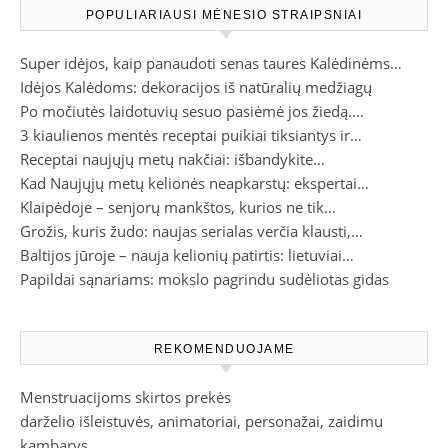
POPULIARIAUSI MĖNESIO STRAIPSNIAI
Super idėjos, kaip panaudoti senas taures Kalėdinėms…
Idėjos Kalėdoms: dekoracijos iš natūralių medžiagų
Po močiutės laidotuvių sesuo pasiėmė jos žiedą.…
3 kiaulienos mentės receptai puikiai tiksiantys ir…
Receptai naujųjų metų nakčiai: išbandykite…
Kad Naujųjų metų kelionės neapkarstų: ekspertai…
Klaipėdoje – senjorų mankštos, kurios ne tik…
Grožis, kuris žudo: naujas serialas verčia klausti,…
Baltijos jūroje – nauja kelionių patirtis: lietuviai…
Papildai sąnariams: mokslo pagrindu sudėliotas gidas
REKOMENDUOJAME
Menstruacijoms skirtos prekės
darželio išleistuvės, animatoriai, personažai, zaidimu
kambarys