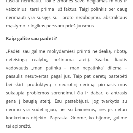
tuščiai nerimauti. Tokie žmonės savo neigiamas mintis ir
vaizdinius tarsi priima už faktus. Taigi polinkis per daug
nerimauti yra susijęs su proto nežabojimu, abstraktaus
mąstymo ir logikos persvara prieš jausmus.
Kaip galite sau padėti?
„Padėti sau galime mokydamiesi priimti neidealią, ribotą,
neteisingą realybę, nežinomą ateitį. Svarbu liautis
vadovautis „man patinka – man nepatinka“ dilema –
pasaulis nesutvertas pagal jus. Taip pat derėtų pastebėti
bei skirti produktyvų ir neurotinį nerimą: pirmasis mus
sukaupia problemos sprendimui čia ir dabar, o antrasis
gena į baugią ateitį. Esu pastebėjusi, jog tvarkytis su
nerimu yra sudėtingiau, nei su baimėmis, nes jis neturi
konkretaus objekto. Paprastai žinome, ko bijome, galime
tai apibrėžti.