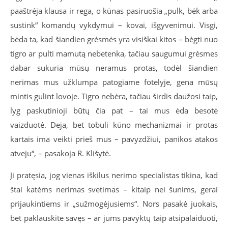
paaštrėja klausa ir rega, o kūnas pasiruošia „pulk, bėk arba
sustink“ komandų vykdymui – kovai, išgyvenimui. Visgi,
bėda ta, kad šiandien grėsmės yra visiškai kitos – bėgti nuo
tigro ar pulti mamutą nebetenka, tačiau saugumui grėsmes
dabar sukuria mūsų neramus protas, todėl šiandien
nerimas mus užklumpa patogiame fotelyje, gena mūsų
mintis gulint lovoje. Tigro nebėra, tačiau širdis daužosi taip,
lyg paskutinioji būtų čia pat – tai mus ėda besotė
vaizduotė. Deja, bet tobuli kūno mechanizmai ir protas
kartais ima veikti prieš mus – pavyzdžiui, panikos atakos
atveju“, – pasakoja R. Klišytė.
Ji pratęsia, jog vienas iškilus nerimo specialistas tikina, kad
štai katėms nerimas svetimas – kitaip nei šunims, gerai
prijaukintiems ir „sužmogėjusiems“. Nors pasakė juokais,
bet paklauskite savęs – ar jums pavyktų taip atsipalaiduoti,