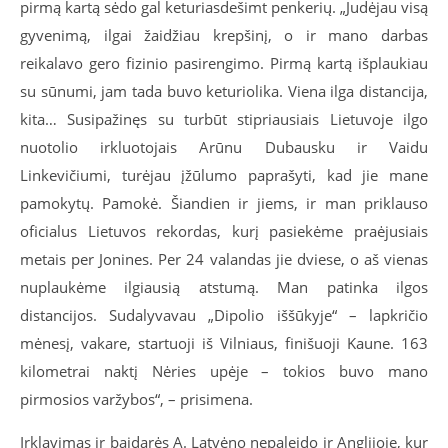
pirmą kartą sėdo gal keturiasdešimt penkerių. „Judėjau visą
gyvenimą, ilgai žaidžiau krepšinį, o ir mano darbas
reikalavo gero fizinio pasirengimo. Pirmą kartą išplaukiau
su sūnumi, jam tada buvo keturiolika. Viena ilga distancija,
kita… Susipažinęs su turbūt stipriausiais Lietuvoje ilgo
nuotolio irkluotojais Arūnu Dubausku ir Vaidu
Linkevičiumi, turėjau įžūlumo paprašyti, kad jie mane
pamokytų. Pamokė. Šiandien ir jiems, ir man priklauso
oficialus Lietuvos rekordas, kurį pasiekėme praėjusiais
metais per Jonines. Per 24 valandas jie dviese, o aš vienas
nuplaukėme ilgiausią atstumą. Man patinka ilgos
distancijos. Sudalyvavau „Dipolio iššūkyje“ – lapkričio
mėnesį, vakare, startuoji iš Vilniaus, finišuoji Kaune. 163
kilometrai naktį Nėries upėje – tokios buvo mano
pirmosios varžybos“,
–
prisimena.
Irklavimas ir baidarės A. Latvėno nepaleido ir Anglijoje, kur