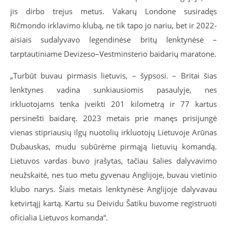
jis dirbo trejus metus. Vakarų Londone susiradęs
Ričmondo irklavimo klubą, ne tik tapo jo nariu, bet ir 2022-
aisiais sudalyvavo legendinėse britų lenktynėse –
tarptautiniame Devizeso–Vestminsterio baidarių maratone.
„Turbūt buvau pirmasis lietuvis,
–
šypsosi. – Britai šias
lenktynes vadina sunkiausiomis pasaulyje, nes
irkluotojams tenka įveikti 201 kilometrą ir 77 kartus
persinešti baidarę. 2023 metais prie manęs prisijungė
vienas stipriausių ilgų nuotolių irkluotojų Lietuvoje Arūnas
Dubauskas, mudu subūrėme pirmąją lietuvių komandą.
Lietuvos vardas buvo įrašytas, tačiau šalies dalyvavimo
neužskaitė, nes tuo metu gyvenau Anglijoje, buvau vietinio
klubo narys. Šiais metais lenktynėse Anglijoje dalyvavau
ketvirtąjį kartą. Kartu su Deividu Šatiku buvome registruoti
oficialia Lietuvos komanda“.