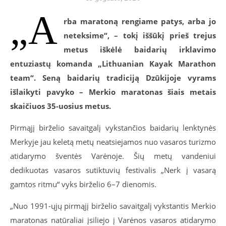
„A
rba maratoną rengiame patys, arba jo
neteksime“,
–
tokį iššūkį prieš trejus
metus iškėlė baidarių irklavimo
entuziastų komanda „Lithuanian Kayak Marathon
team“. Seną baidarių tradiciją Dzūkijoje vyrams
išlaikyti pavyko – Merkio maratonas šiais metais
skaičiuos 35-uosius metus.
Pirmąjį birželio savaitgalį vykstančios baidarių lenktynės
Merkyje jau keletą metų neatsiejamos nuo vasaros turizmo
atidarymo šventės Varėnoje.
Šių metų vandeniui
dedikuotas vasaros sutiktuvių festivalis „Nerk į vasarą
gamtos ritmu“ vyks birželio 6
–
7 dienomis.
„Nuo 1991-ųjų pirmąjį birželio savaitgalį vykstantis Merkio
maratonas natūraliai įsiliejo į Varėnos vasaros atidarymo