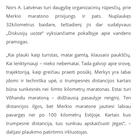
Nors A. Latvėnas turi daugybę organizacinių rūpesčių, prie
Merkio maratono prisijungs ir pats. Nuplaukęs
32
kilometrus baidare, šeštadienį jis dar sudalyvaus
„Diskusijų uoste“ vyksiančiame pokalbyje apie vandens
pramogas.
„Kai plauki kaip turistas, matai gamtą, klausaisi paukščių.
Kai lenktyniauji – nieko nebematai. Tada galvoji apie srovę,
trajektoriją, kaip greičiau praeiti posūkį. Merkys yra labai
įdomi ir techniška upė, o trumpesnės distancijos kartais
būna sunkesnės nei šimto kilometrų maratonas. Estai turi
Võhandu maratoną – didžiausią pasaulyje renginį. Ten
distancijos ilgos, bet Merkio maratone jautiesi labiau
pavargęs nei po 100 kilometrų Estijoje. Kartais kuo
trumpesnė distancija, tuo sunkiau apskaičiuoti jėgas“, –
dalijasi plaukimo patirtimis irkluotojas.