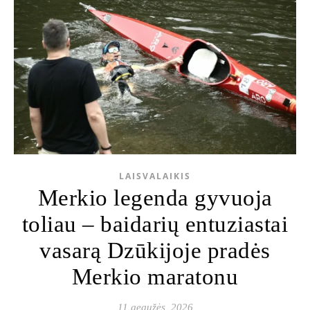
LAISVALAIKIS
Merkio legenda gyvuoja
toliau – baidarių entuziastai
vasarą Dzūkijoje pradės
Merkio maratonu
11 gegužės, 2026