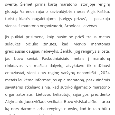
šventę. Šiemet pirmą kartą maratono istorijoje renginį
globoja Varėnos rajono savivaldybės meras Algis Kašėta,
turistų klasės nugalėtojams įsteigęs prizus“, – pasakoja
vienas iš maratono organizatorių Arnoldas Latvėnas.
Jis puikiai prisimena, kaip nusiminė prieš trejus metus
sulaukęs bičiulio žinutės, kad Merkio maratonas
greičiausiai daugiau nebevyks. Ženklų, jog renginys silpsta,
jau buvo seniai. Paskutiniaisiais metais į maratoną
rinkdavosi vis mažiau dalyvių, atvykdavo tik didžiausi
entuziastai, vieni kitus raginę varžybų nepamiršti. „
2024
metais laukėme informacijos apie maratoną, paskutinėmis
savaitėms atkeliavo žinia, kad sutriko ilgamečio maratono
organizatoriaus, Lietuvos keliautojų sąjungos prezidento
Algimanto Juocevičiaus sveikata. Buvo visiškai aišku – arba
ką nors darome, arba renginys nunyks, kad ir kaip būtų