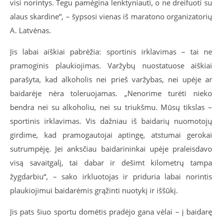
visi norintys. Tegu pamėgina lenktyniauti, o ne dreifuoti su
alaus skardine“,
–
šypsosi vienas iš maratono organizatorių
A. Latvėnas.
Jis labai aiškiai pabrėžia: sportinis irklavimas – tai ne
pramoginis plaukiojimas. Varžybų nuostatuose aiškiai
parašyta, kad alkoholis nei prieš varžybas, nei upėje ar
baidarėje nėra toleruojamas. „Nenorime turėti nieko
bendra nei su alkoholiu, nei su triukšmu. Mūsų tikslas –
sportinis irklavimas. Vis dažniau iš baidarių nuomotojų
girdime, kad pramogautojai aptingę, atstumai gerokai
sutrumpėję. Jei anksčiau baidarininkai upėje praleisdavo
visą savaitgalį, tai dabar ir dešimt kilometrų tampa
žygdarbiu“,
–
sako irkluotojas ir priduria labai norintis
plaukiojimui baidarėmis grąžinti nuotykį ir iššūkį.
Jis pats šiuo sportu domėtis pradėjo gana vėlai – į baidarę