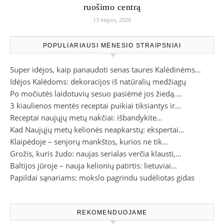
ruošimo centrą
13 liepos, 2020
POPULIARIAUSI MĖNESIO STRAIPSNIAI
Super idėjos, kaip panaudoti senas taures Kalėdinėms…
Idėjos Kalėdoms: dekoracijos iš natūralių medžiagų
Po močiutės laidotuvių sesuo pasiėmė jos žiedą.…
3 kiaulienos mentės receptai puikiai tiksiantys ir…
Receptai naujųjų metų nakčiai: išbandykite…
Kad Naujųjų metų kelionės neapkarstų: ekspertai…
Klaipėdoje – senjorų mankštos, kurios ne tik…
Grožis, kuris žudo: naujas serialas verčia klausti,…
Baltijos jūroje – nauja kelionių patirtis: lietuviai…
Papildai sąnariams: mokslo pagrindu sudėliotas gidas
REKOMENDUOJAME