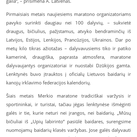
gaila“,
–
prisimena A. Latvėnas.
Pirmaisiais metais naujiesiems maratono organizatoriams
pavyko surinkti daugiau nei 100 dalyvių,
–
sukvietė
draugus, bičiulius, pažįstamus, atvyko bendraminčių iš
Latvijos, Estijos, Lenkijos, Prancūzijos, Ukrainos. Dar po
metų kilo tikras ažiotažas – dalyvavusiems tiko ir patiko
kamerinė, draugiška, paprasta atmosfera, maratone
dalyvaujantys organizatoriai ir nuostabi Dzūkijos gamta.
Lenktynės buvo įtrauktos į oficialų Lietuvos baidarių ir
kanojų irklavimo federacijos kalendorių.
Šiais metais Merkio maratone tradiciškai varžysis ir
sportininkai, ir turistai, tačiau jėgas lenktynėse išmėginti
galės ir tie, kurie neturi nei įrangos, nei baidarių. „Mūsų
bičiuliai iš „Upių labirinto“ pasiūlė baidares, surengsime
nuomojamų baidarių klasės varžybas. Jose galės dalyvauti