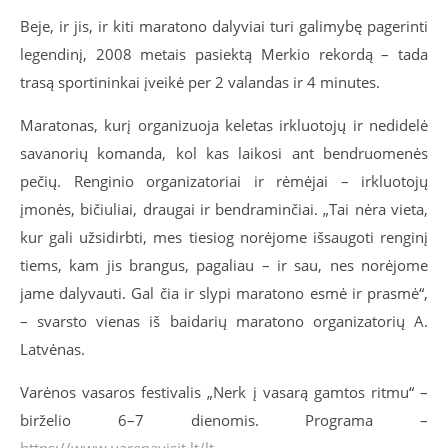
Beje, ir jis, ir kiti maratono dalyviai turi galimybę pagerinti
legendinį, 2008 metais pasiektą Merkio rekordą – tada
trasą sportininkai įveikė per 2 valandas ir 4 minutes.
Maratonas, kurį organizuoja keletas irkluotojų ir nedidelė
savanorių komanda, kol kas laikosi ant bendruomenės
pečių. Renginio organizatoriai ir rėmėjai – irkluotojų
įmonės, bičiuliai, draugai ir bendraminčiai. „
Tai nėra vieta,
kur gali užsidirbti, mes tiesiog norėjome išsaugoti renginį
tiems, kam jis brangus, pagaliau – ir sau, nes norėjome
jame dalyvauti. Gal čia ir slypi maratono esmė ir prasmė“,
– svarsto vienas iš baidarių maratono organizatorių A.
Latvėnas.
Varėnos vasaros festivalis „Nerk į vasarą gamtos ritmu“ –
birželio 6–7 dienomis. Programa –