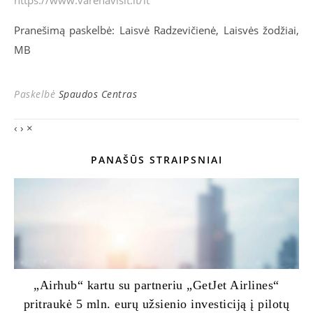
https://www.varenavisit.lt/lt
Pranešimą paskelbė: Laisvė Radzevičienė, Laisvės žodžiai,
MB
Paskelbė
Spaudos Centras
‹
›
×
PANAŠŪS STRAIPSNIAI
„Airhub“ kartu su partneriu „GetJet Airlines“
pritraukė 5 mln. eurų užsienio investiciją į pilotų