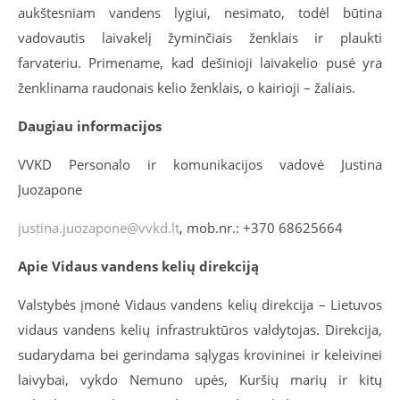
aukštesniam vandens lygiui, nesimato, todėl būtina
vadovautis laivakelį žyminčiais ženklais ir plaukti
farvateriu. Primename, kad dešinioji laivakelio pusė yra
ženklinama raudonais kelio ženklais, o kairioji – žaliais.
Daugiau informacijos
VVKD Personalo ir komunikacijos vadovė Justina
Juozapone
justina.juozapone@vvkd.lt
, mob.nr.: +370 68625664
Apie Vidaus vandens kelių direkciją
Valstybės įmonė Vidaus vandens kelių direkcija – Lietuvos
vidaus vandens kelių infrastruktūros valdytojas. Direkcija,
sudarydama bei gerindama sąlygas krovininei ir keleivinei
laivybai, vykdo Nemuno upės, Kuršių marių ir kitų