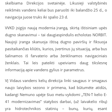
skelbiama Direkcijos svetainėje. Likusieji valstybinės
reikšmės vandens keliai bus paruošti iki balandžio 25 d., o
navigacija juose truks iki spalio 23 d.
VVKD įsigijo naują modernia įrangą, skirtą ištisiniam upės
dugno skanavimui – tai daugiaspindulis echolotas NORBIT.
Naujoji įranga skanuoja ištisą dugno paviršių ir fiksuoja
pasitaikančias kliūtis, kurios, įvertinus jų situaciją, arba bus
šalinamos iš farvaterio arba ženklinamos navigaciniais
ženklais. Tai leis pateikti upeiviams daug tikslesnę
informaciją apie vandens gylius ir parametrus.
VĮ Vidaus vandens kelių direkcija linki saugaus ir smagaus
naujo laivybos sezono ir primena, kad būtumėte atidūs,
kadangi Nemuno upėje šiuo metu vykdomi „TEN-T kelio E-
41 modernizavimas” statybos darbai, (už laivakelio ribų)
yra hidrotechnikos statinių – bunų, kurių, esant