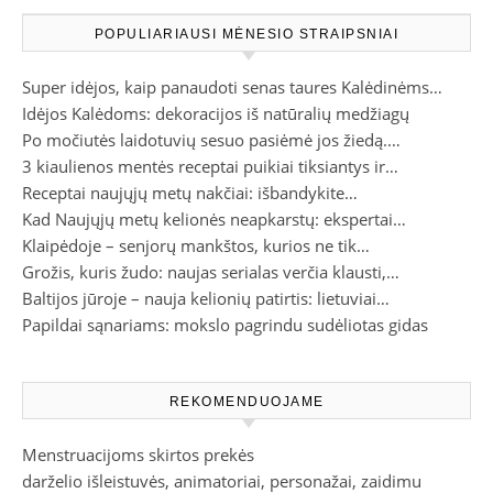
POPULIARIAUSI MĖNESIO STRAIPSNIAI
Super idėjos, kaip panaudoti senas taures Kalėdinėms…
Idėjos Kalėdoms: dekoracijos iš natūralių medžiagų
Po močiutės laidotuvių sesuo pasiėmė jos žiedą.…
3 kiaulienos mentės receptai puikiai tiksiantys ir…
Receptai naujųjų metų nakčiai: išbandykite…
Kad Naujųjų metų kelionės neapkarstų: ekspertai…
Klaipėdoje – senjorų mankštos, kurios ne tik…
Grožis, kuris žudo: naujas serialas verčia klausti,…
Baltijos jūroje – nauja kelionių patirtis: lietuviai…
Papildai sąnariams: mokslo pagrindu sudėliotas gidas
REKOMENDUOJAME
Menstruacijoms skirtos prekės
darželio išleistuvės, animatoriai, personažai, zaidimu