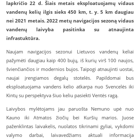
lapkričio
22 d.
Šiais metais eksploatuojamų vidaus
vandenų kelių ilgis sieks 450 km, t. y. 5 km daugiau
nei 2021 metais.
2022 metų navigacijos sezoną vidaus
vandenų laivyba pasitinka su atnaujinta
infrastuktūra.
Naujam navigacijos sezonui Lietuvos vandenų keliai
pažymėti daugiau kaip 400 bujų, iš kurių virš 100 naujos,
švienčiančios ir modernios bujos. Taipogi atnaujinti uostai,
naujai įrengiamos degalų stotelės. Papildomai bus
eksploatuojama vandens kelio atkarpa nuo Svencelės iki
Kintų su perspektyva šiuo keliu pasiekti Ventės ragą.
Laivybos mylėtojams jau paruošta Nemuno upė nuo
Kauno iki Atmatos žiočių bei Kuršių marios. Juose
paženklintas laivakelis, nuolatos tikrinami gyliai, vykdomi
valymo darbai, laivavedžiams aktuali informacija