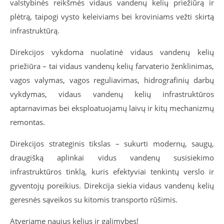
valstybinės reikšmės vidaus vandenų kelių priežiūrą ir
plėtrą, taipogi vysto keleiviams bei kroviniams vežti skirtą
infrastruktūrą.
Direkcijos vykdoma nuolatinė vidaus vandenų kelių
priežiūra – tai vidaus vandenų kelių farvaterio ženklinimas,
vagos valymas, vagos reguliavimas, hidrografinių darbų
vykdymas, vidaus vandenų kelių infrastruktūros
aptarnavimas bei eksploatuojamų laivų ir kitų mechanizmų
remontas.
Direkcijos strateginis tikslas – sukurti modernų, saugų,
draugišką aplinkai vidus vandenų susisiekimo
infrastruktūros tinklą, kuris efektyviai tenkintų verslo ir
gyventojų poreikius. Direkcija siekia vidaus vandenų kelių
geresnės sąveikos su kitomis transporto rūšimis.
Atveriame naujus kelius ir galimybes!