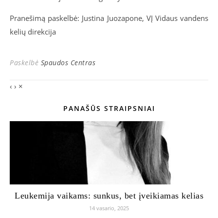
Pranešimą paskelbė: Justina Juozapone, VĮ Vidaus vandens
kelių direkcija
Paskelbė
Spaudos Centras
‹
›
×
PANAŠŪS STRAIPSNIAI
Leukemija vaikams: sunkus, bet įveikiamas kelias
14 vasario, 2025