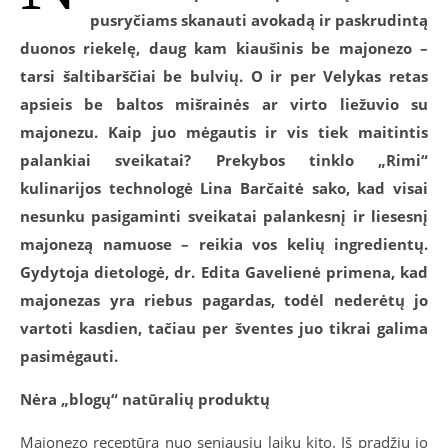
pusryčiams skanauti avokadą ir paskrudintą
duonos riekelę, daug kam kiaušinis be majonezo –
tarsi šaltibarščiai be bulvių. O ir per Velykas retas
apsieis be baltos mišrainės ar virto liežuvio su
majonezu. Kaip juo mėgautis ir vis tiek maitintis
palankiai sveikatai? Prekybos tinklo „Rimi“
kulinarijos technologė Lina Barčaitė sako, kad visai
nesunku pasigaminti sveikatai palankesnį ir liesesnį
majonezą namuose – reikia vos kelių ingredientų.
Gydytoja dietologė, dr. Edita Gavelienė primena, kad
majonezas yra riebus
pagardas, todėl nederėtų jo
vartoti kasdien, tačiau per šventes juo tikrai galima
pasimėgauti.
Nėra „blogų“ natūralių produktų
Majonezo receptūra nuo seniausių laikų kito. Iš pradžių jo