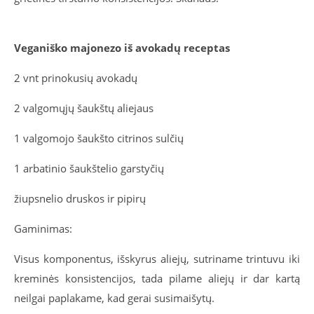
Veganiško majonezo iš avokadų receptas
2 vnt prinokusių avokadų
2 valgomųjų šaukštų aliejaus
1 valgomojo šaukšto citrinos sulčių
1 arbatinio šaukštelio garstyčių
žiupsnelio druskos ir pipirų
Gaminimas:
Visus komponentus, išskyrus aliejų, sutriname trintuvu iki
kreminės konsistencijos, tada pilame aliejų ir dar kartą
neilgai paplakame, kad gerai susimaišytų.