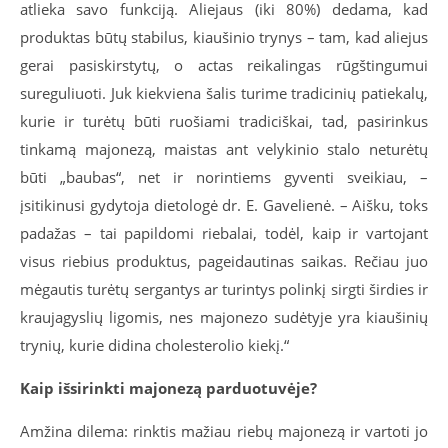
atlieka savo funkciją. Aliejaus (iki 80%) dedama, kad
produktas būtų stabilus, kiaušinio trynys – tam, kad aliejus
gerai pasiskirstytų, o actas reikalingas rūgštingumui
sureguliuoti. Juk kiekviena šalis turime tradicinių patiekalų,
kurie ir turėtų būti ruošiami tradiciškai, tad, pasirinkus
tinkamą majonezą, maistas ant velykinio stalo neturėtų
būti „baubas“, net ir norintiems gyventi sveikiau, –
įsitikinusi gydytoja dietologė dr. E. Gavelienė. – Aišku, toks
padažas – tai papildomi riebalai, todėl, kaip ir vartojant
visus riebius produktus, pageidautinas saikas. Rečiau juo
mėgautis turėtų sergantys ar turintys polinkį sirgti širdies ir
kraujagyslių ligomis, nes majonezo sudėtyje yra kiaušinių
trynių, kurie didina cholesterolio kiekį.“
Kaip išsirinkti majonezą parduotuvėje?
Amžina dilema: rinktis mažiau riebų majonezą ir vartoti jo