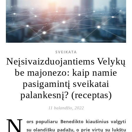
SVEIKATA
Neįsivaizduojantiems Velykų
be majonezo: kaip namie
pasigamintį sveikatai
palankesnį? (receptas)
11 balandžio, 2022
N
ors populiaru Benedikto kiaušinius valgyti
su olandišku padažu, o prie virtų su lukštu