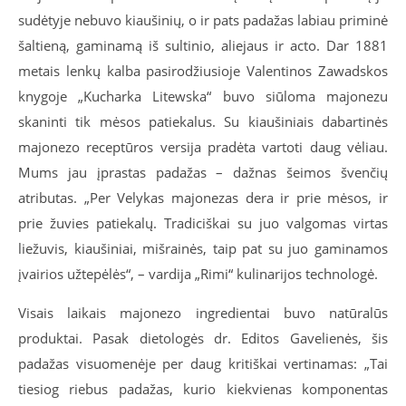
sudėtyje nebuvo kiaušinių, o ir pats padažas labiau priminė
šaltieną, gaminamą iš sultinio, aliejaus ir acto. Dar 1881
metais lenkų kalba pasirodžiusioje Valentinos Zawadskos
knygoje „Kucharka Litewska“ buvo siūloma majonezu
skaninti tik mėsos patiekalus. Su kiaušiniais dabartinės
majonezo receptūros versija pradėta vartoti daug vėliau.
Mums jau įprastas padažas – dažnas šeimos švenčių
atributas. „Per Velykas majonezas dera ir prie mėsos, ir
prie žuvies patiekalų. Tradiciškai su juo valgomas virtas
liežuvis, kiaušiniai, mišrainės, taip pat su juo gaminamos
įvairios užtepėlės“, – vardija „Rimi“ kulinarijos technologė.
Visais laikais majonezo ingredientai buvo natūralūs
produktai. Pasak dietologės dr. Editos Gavelienės, šis
padažas visuomenėje per daug kritiškai vertinamas: „Tai
tiesiog riebus padažas, kurio kiekvienas komponentas