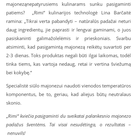
majoneząnepatyrusiems kulinarams sunku pasigaminti
patiems?
„Rimi“ kulinarijos technologė Lina Barčaitė
ramina: „Tikrai verta pabandyti – natūralūs padažai neturi
daug ingredientų, jie paprasti ir lengvai gaminami, o juos
pasiskaninti galimažolelėmis ir prieskoniais. Svarbu
atsiminti, kad pasigamintą majonezą reikėtų suvartoti per
2-3 dienas. Toks produktas negali būti ilgai laikomas, todėl
tinka tiems, kas vartoja nedaug, retai ir vertina šviežumą
bei kokybę.“
Specialistė siūlo majonezui naudoti vienodos temperatūros
komponentus, be to, geriau, kad aliejus būtų neutralaus
skonio.
„
Rimi“ kviečia pasigaminti du sveikatai palankesnio majonezo
padažus šventėms. Tai visai nesudėtinga, o rezultatas
–
nenuvils!