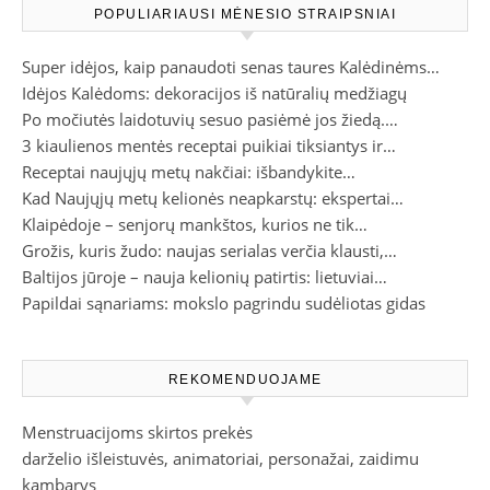
POPULIARIAUSI MĖNESIO STRAIPSNIAI
Super idėjos, kaip panaudoti senas taures Kalėdinėms…
Idėjos Kalėdoms: dekoracijos iš natūralių medžiagų
Po močiutės laidotuvių sesuo pasiėmė jos žiedą.…
3 kiaulienos mentės receptai puikiai tiksiantys ir…
Receptai naujųjų metų nakčiai: išbandykite…
Kad Naujųjų metų kelionės neapkarstų: ekspertai…
Klaipėdoje – senjorų mankštos, kurios ne tik…
Grožis, kuris žudo: naujas serialas verčia klausti,…
Baltijos jūroje – nauja kelionių patirtis: lietuviai…
Papildai sąnariams: mokslo pagrindu sudėliotas gidas
REKOMENDUOJAME
Menstruacijoms skirtos prekės
darželio išleistuvės, animatoriai, personažai, zaidimu
kambarys