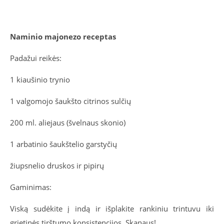
Naminio majonezo receptas
Padažui reikės:
1 kiaušinio trynio
1 valgomojo šaukšto citrinos sulčių
200 ml. aliejaus (švelnaus skonio)
1 arbatinio šaukštelio garstyčių
žiupsnelio druskos ir pipirų
Gaminimas:
Viską sudėkite į indą ir išplakite rankiniu trintuvu iki
grietinės tirštumo konsistencijos. Skanaus!