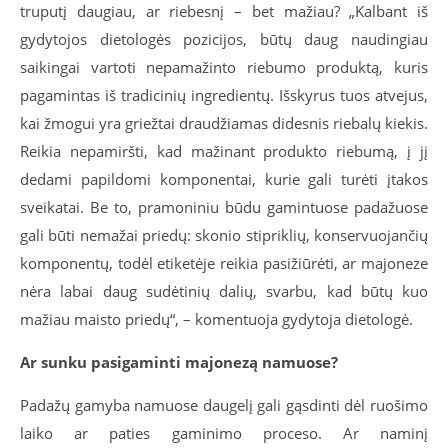
truputį daugiau, ar riebesnį – bet mažiau? „Kalbant iš
gydytojos dietologės pozicijos, būtų daug naudingiau
saikingai vartoti nepamažinto riebumo produktą, kuris
pagamintas iš tradicinių ingredientų. Išskyrus tuos atvejus,
kai žmogui yra griežtai draudžiamas didesnis riebalų kiekis.
Reikia nepamiršti, kad mažinant produkto riebumą, į jį
dedami papildomi komponentai, kurie gali turėti įtakos
sveikatai. Be to, pramoniniu būdu gamintuose padažuose
gali būti nemažai priedų: skonio stipriklių, konservuojančių
komponentų, todėl etiketėje reikia pasižiūrėti, ar majoneze
nėra labai daug sudėtinių dalių, svarbu, kad būtų kuo
mažiau maisto priedų“, – komentuoja gydytoja dietologė.
Ar sunku pasigaminti majonezą namuose?
Padažų gamyba namuose daugelį gali gąsdinti dėl ruošimo
laiko ar paties gaminimo proceso. Ar naminį