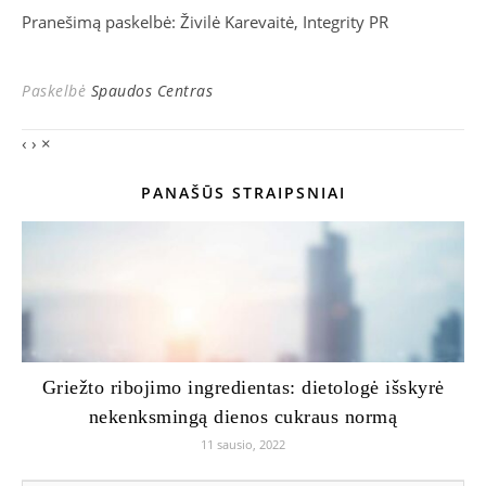
Pranešimą paskelbė: Živilė Karevaitė, Integrity PR
Paskelbė
Spaudos Centras
‹
›
×
PANAŠŪS STRAIPSNIAI
Griežto ribojimo ingredientas: dietologė išskyrė
nekenksmingą dienos cukraus normą
11 sausio, 2022