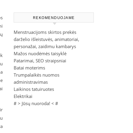
os
REKOMENDUOJAME
mi
Menstruacijoms skirtos prekės
rų
darželio išleistuvės, animatoriai,
personažai, zaidimu kambarys
Mažos nuodėmės taisyklė
ek
Patarimai, SEO straipsniai
su
Batai moterims
ma
Trumpalaikės nuomos
je
administravimas
ai
Laikinos tatuiruotes
Elektrikai
# >
Jūsų nuoroda!
< #
ir
tu
ra