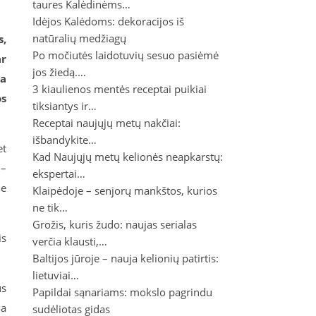
taures Kalėdinėms…
Idėjos Kalėdoms: dekoracijos iš
natūralių medžiagų
s,
Po močiutės laidotuvių sesuo pasiėmė
ar
jos žiedą.…
ra
3 kiaulienos mentės receptai puikiai
os
tiksiantys ir…
Receptai naujųjų metų nakčiai:
išbandykite…
et
Kad Naujųjų metų kelionės neapkarstų:
 –
ekspertai…
ne
Klaipėdoje – senjorų mankštos, kurios
ne tik…
Grožis, kuris žudo: naujas serialas
is
verčia klausti,…
Baltijos jūroje – nauja kelionių patirtis:
lietuviai…
us
Papildai sąnariams: mokslo pagrindu
ja
sudėliotas gidas