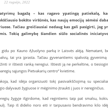
22 rugsėjo, 2022
patyrimų bagažą – kas ragavo ypatingą patiekalą, ka
ukščiausio bokšto viršūnės, kas naujų emocijų sėmėsi dab
ose. Tačiau greičiausiai nedaug kas gali pasigirti, jog y
s. Tokią galimybę šiandien siūlo socialinės iniciatyv
iu gidu po Kauno Ąžuolyno parką ir Laisvės alėją. Nematant, b
palvų, tai yra įprasta. Tačiau gyvenantiems spalvotą gyvenimą
nti ir ištiesti ranką neregiui. Ištiesti ją ne perkeltine, o tiesiogi
naregių sąjungos Pietvakarių centro“ kvietime.
koja, kad idėja organizuoti tokį pasivaikščiojimą su specialia
gio dalyvauti žygiuose ir mėginimo įtraukti į juos ir nereginčius.
regių žygyje išgirdome, kad regintiems taip pat smalsu, koki
aulį. Taip iš didelio noro eiti ir tarpusavio bendravimo kilo idė