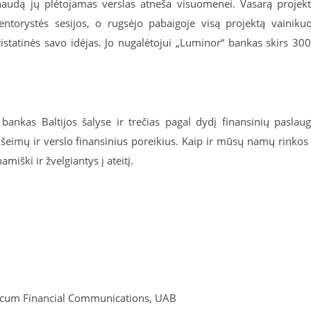
naudą jų plėtojamas verslas atneša visuomenei. Vasarą projek
torystės sesijos, o rugsėjo pabaigoje visą projektą vainiku
istatinės savo idėjas. Jo nugalėtojui „Luminor“ bankas skirs 30
ankas Baltijos šalyse ir trečias pagal dydį finansinių paslau
eimų ir verslo finansinius poreikius. Kaip ir mūsų namų rinkos
amiški ir žvelgiantys į ateitį.
blicum Financial Communications, UAB