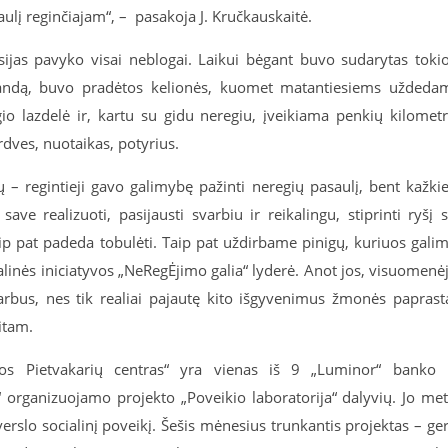
ulį reginčiajam“, – pasakoja J. Kručkauskaitė.
sijas pavyko visai neblogai. Laikui bėgant buvo sudarytas toki
mandą, buvo pradėtos kelionės, kuomet matantiesiems uždeda
o lazdelė ir, kartu su gidu neregiu, įveikiama penkių kilomet
rdves, nuotaikas, potyrius.
 regintieji gavo galimybę pažinti neregių pasaulį, bent kažki
a save realizuoti, pasijausti svarbiu ir reikalingu, stiprinti ryšį 
ip pat padeda tobulėti. Taip pat uždirbame pinigų, kuriuos gali
ialinės iniciatyvos „NeRegĖjimo galia“ lyderė. Anot jos, visuomenė
svarbus, nes tik realiai pajautę kito išgyvenimus žmonės paprast
itam.
ngos Pietvakarių centras“ yra vienas iš 9 „Luminor“ banko 
“ organizuojamo projekto „Poveikio laboratorija“ dalyvių. Jo me
verslo socialinį poveikį. Šešis mėnesius trunkantis projektas – ge