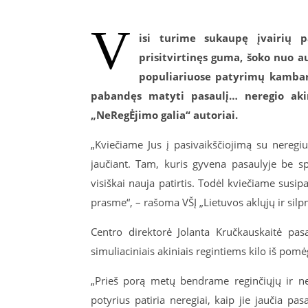
V
isi turime sukaupę įvairių 
prisitvirtinęs guma, šoko nuo a
populiariuose patyrimų kambariu
pabandęs matyti pasaulį… neregio akimi
„NeRegĖjimo galia“ autoriai.
„Kviečiame Jus į pasivaikščiojimą su nereg
jaučiant. Tam, kuris gyvena pasaulyje be s
visiškai nauja patirtis. Todėl kviečiame susipaži
prasme“, – rašoma VŠĮ „Lietuvos aklųjų ir silp
Centro direktorė Jolanta Kručkauskaitė pasa
simuliaciniais akiniais regintiems kilo iš pomė
„Prieš porą metų bendrame reginčiųjų ir ne
potyrius patiria neregiai, kaip jie jaučia pas