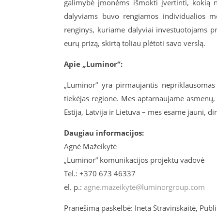
galimybė įmonėms išmokti įvertinti, kokią 
dalyviams buvo rengiamos individualios men
renginys, kuriame dalyviai investuotojams pr
eurų prizą, skirtą toliau plėtoti savo verslą.
Apie „Luminor“:
„Luminor“ yra pirmaujantis nepriklausomas b
tiekėjas regione. Mes aptarnaujame asmenų, š
Estija, Latvija ir Lietuva – mes esame jauni, din
Daugiau informacijos:
Agnė Mažeikytė
„Luminor“ komunikacijos projektų vadovė
Tel.: +370 673 46337
el. p.:
agne.mazeikyte@luminorgroup.com
Pranešimą paskelbė: Ineta Stravinskaitė, Pu