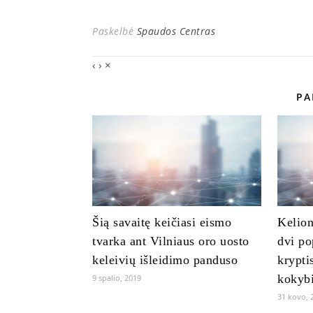
Paskelbė
Spaudos Centras
‹
›
×
PA
Šią savaitę keičiasi eismo
Kelion
tvarka ant Vilniaus oro uosto
dvi po
keleivių išleidimo panduso
kryptis
kokybi
9 spalio, 2019
31 kovo, 