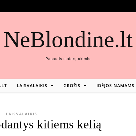
NeBlondine.lt
Pasaulis moterų akimis
.LT
LAISVALAIKIS
GROŽIS
IDĖJOS NAMAMS
LAISVALAIKIS
odantys kitiems kelią