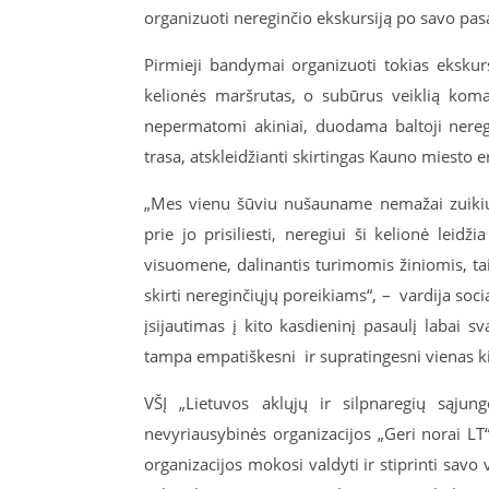
organizuoti nereginčio ekskursiją po savo pasa
Pirmieji bandymai organizuoti tokias ekskur
kelionės maršrutas, o subūrus veiklią ko
nepermatomi akiniai, duodama baltoji neregi
trasa, atskleidžianti skirtingas Kauno miesto e
„Mes vienu šūviu nušauname nemažai zuikių –
prie jo prisiliesti, neregiui ši kelionė leidži
visuomene, dalinantis turimomis žiniomis, ta
skirti nereginčiųjų poreikiams“, – vardija soc
įsijautimas į kito kasdieninį pasaulį labai 
tampa empatiškesni ir supratingesni vienas k
VŠĮ „Lietuvos aklųjų ir silpnaregių sąju
nevyriausybinės organizacijos „Geri norai LT
organizacijos mokosi valdyti ir stiprinti savo 