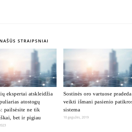
NAŠŪS STRAIPSNIAI
ių ekspertai atskleidžia
Sostinės oro vartuose pradeda
puliarias atostogų
veikti išmani pasienio patikro
: pailsėsite ne tik
sistema
škai, bet ir pigiau
10 gegužės, 2019
2023