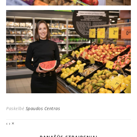
Paskelbė
Spaudos Centras
‹
›
×