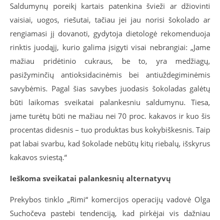
Saldumynų poreikį kartais patenkina švieži ar džiovinti
vaisiai, uogos, riešutai, tačiau jei jau norisi šokolado ar
rengiamasi jį dovanoti, gydytoja dietologė rekomenduoja
rinktis juodąjį, kurio galima įsigyti visai nebrangiai: „Jame
mažiau pridėtinio cukraus, be to, yra medžiagų,
pasižyminčių antioksidacinėmis bei antiuždegiminėmis
savybėmis. Pagal šias savybes juodasis šokoladas galėtų
būti laikomas sveikatai palankesniu saldumynu. Tiesa,
jame turėtų būti ne mažiau nei 70 proc. kakavos ir kuo šis
procentas didesnis – tuo produktas bus kokybiškesnis. Taip
pat labai svarbu, kad šokolade nebūtų kitų riebalų, išskyrus
kakavos sviestą.“
Ieškoma sveikatai palankesnių alternatyvų
Prekybos tinklo „Rimi“ komercijos operacijų vadovė Olga
Suchočeva pastebi tendenciją, kad pirkėjai vis dažniau