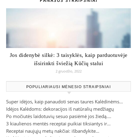
PANAŠŪS STRAIPSNIAI
Jos didenybė silkė: 3 taisyklės, kaip parduotuvėje
išsirinkti šviežią Kūčių stalui
2 gruodžio, 2022
POPULIARIAUSI MĖNESIO STRAIPSNIAI
Super idėjos, kaip panaudoti senas taures Kalėdinėms…
Idėjos Kalėdoms: dekoracijos iš natūralių medžiagų
Po močiutės laidotuvių sesuo pasiėmė jos žiedą.…
3 kiaulienos mentės receptai puikiai tiksiantys ir…
Receptai naujųjų metų nakčiai: išbandykite…