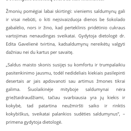
Žmonių pomėgiai labai skirtingi: vieniems saldumynų gali
ir visai nebūti, o kiti neįsivaizduoja dienos be šokolado
gabalėlio, nors ir žino, kad perteklinis pridėtinio cukraus
vartojimas nenaudingas sveikatai. Gydytoja dietologė dr.
Edita Gavelienė tvirtina, kadsaldumynų nereikėtų valgyti
dažniau nei du kartus per savaitę.
„Saldus maisto skonis susijęs su komfortu ir trumpalaikiu
pasitenkinimo jausmu, todėl nedideliais kiekiais pasilepinti
desertais ar jais apdovanoti sau artimus žmones tikrai
galima. Šiuolaikinėje mityboje saldumynai nėra
griežtaidraudžiami, tačiau svarbiausia yra jų kiekis ir
kokybė, tad patartina
neužmiršti saiko ir rinktis
kokybiškus, sveikatai palankios sudėties saldumynus“, –
primena gydytoja dietologė.