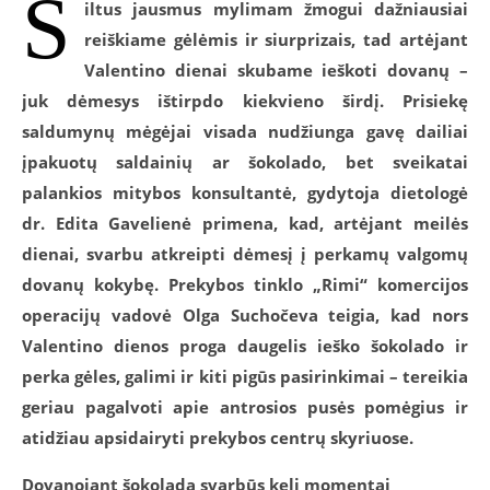
Š
iltus jausmus mylimam žmogui dažniausiai
reiškiame gėlėmis ir siurprizais, tad artėjant
Valentino dienai skubame ieškoti dovanų –
juk dėmesys ištirpdo kiekvieno širdį. Prisiekę
saldumynų mėgėjai visada nudžiunga gavę dailiai
įpakuotų saldainių ar šokolado, bet sveikatai
palankios mitybos konsultantė,
gydytoja dietologė
dr. Edita Gavelienė primena, kad
,
artėjant meilės
dienai
,
svarb
u atkreipti dėmesį į perkamų valgomų
dovanų kokybę. Prekybos tinklo „Rimi“ komercijos
operacijų vadovė Olga Suchočeva teigia, kad nors
Valentino dienos proga daugelis ieško šokolado ir
perka gėles, galimi ir kiti pigūs pasirinkimai – tereikia
geriau pagalvoti apie antrosios pusės pomėgius ir
atidžiau apsidairyti prekybos centrų skyriuose.
Dovanojant šokoladą svarbūs keli momentai