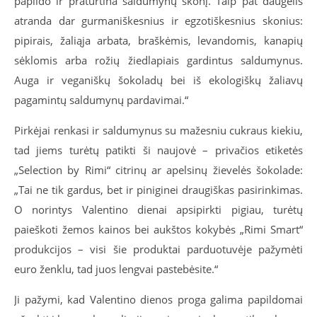
papildo ir praturtina saldumynų skonį. Taip pat daugelis
atranda dar gurmaniškesnius ir egzotiškesnius skonius:
pipirais, žaliąja arbata, braškėmis, levandomis, kanapių
sėklomis arba rožių žiedlapiais gardintus saldumynus.
Auga ir veganiškų šokoladų bei iš ekologiškų žaliavų
pagamintų saldumynų pardavimai.“
Pirkėjai renkasi ir saldumynus su mažesniu cukraus kiekiu,
tad jiems turėtų patikti ši naujovė – privačios etiketės
„Selection by Rimi“ citrinų ar apelsinų žievelės šokolade:
„Tai ne tik gardus, bet ir piniginei draugiškas pasirinkimas.
O norintys Valentino dienai apsipirkti pigiau, turėtų
paieškoti žemos kainos bei aukštos kokybės „Rimi Smart“
produkcijos – visi šie produktai parduotuvėje pažymėti
euro ženklu, tad juos lengvai pastebėsite.“
Ji pažymi, kad Valentino dienos proga galima papildomai