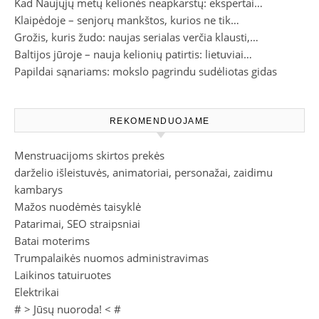
Kad Naujųjų metų kelionės neapkarstų: ekspertai…
Klaipėdoje – senjorų mankštos, kurios ne tik…
Grožis, kuris žudo: naujas serialas verčia klausti,…
Baltijos jūroje – nauja kelionių patirtis: lietuviai…
Papildai sąnariams: mokslo pagrindu sudėliotas gidas
REKOMENDUOJAME
Menstruacijoms skirtos prekės
darželio išleistuvės, animatoriai, personažai, zaidimu
kambarys
Mažos nuodėmės taisyklė
Patarimai, SEO straipsniai
Batai moterims
Trumpalaikės nuomos administravimas
Laikinos tatuiruotes
Elektrikai
# >
Jūsų nuoroda!
< #