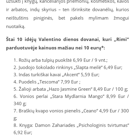
užsukti į knygų, kanceliarijos priemonių, kosmetikos, kavos
ir arbatos, indų skyrius – ten išrinksite dovanėlių, kurios
neištuštins piniginės, bet pakels mylimam žmogui
nuotaiką.
Štai 10 idėjų Valentino dienos dovanai, kuri „Rimi“
parduotuvėje kainuos mažiau nei 10 eurų*:
Rožių arba tulpių puokštė 6,99 Eur / 9 vnt.;
Juodojo šokolado rinkinys „Slapta meilė“ 6,49 Eur;
Indas turkiškai kavai „Akcent“ 5,59 Eur;
Puodelis „Tescoma“ 7,99 Eur ;
Žalioji arbata „Hazo Jasmine Green“ 8,49 Eur / 100 g;
Vonios perlai „Stara Mydlarnia Mango“ 8,99 Eur /
340 g;
Braškių kvapo vonios pienelis „Ceano“ 4,99 Eur / 300
g;
Knyga: Damon Zahariades „Psichologinis tvirtumas“
6,92 Eur;