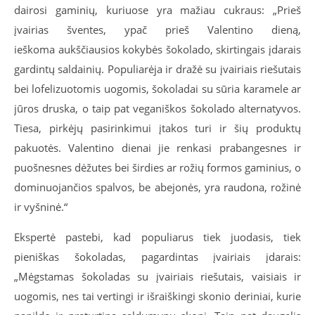
dairosi gaminių, kuriuose yra mažiau cukraus: „Prieš
įvairias šventes, ypač prieš Valentino dieną,
ieškoma aukščiausios kokybės šokolado, skirtingais įdarais
gardintų saldainių. Populiarėja ir dražė su įvairiais riešutais
bei lofelizuotomis uogomis, šokoladai su sūria karamele ar
jūros druska, o taip pat veganiškos šokolado alternatyvos.
Tiesa, pirkėjų pasirinkimui įtakos turi ir šių produktų
pakuotės. Valentino dienai jie renkasi prabangesnes ir
puošnesnes dėžutes bei širdies ar rožių formos gaminius, o
dominuojančios spalvos, be abejonės, yra raudona, rožinė
ir vyšninė.“
Ekspertė pastebi, kad populiarus tiek juodasis, tiek
pieniškas šokoladas, pagardintas įvairiais įdarais:
„Mėgstamas šokoladas su įvairiais riešutais, vaisiais ir
uogomis, nes tai vertingi ir išraiškingi skonio deriniai, kurie