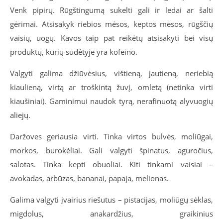
Venk pipirų. Rūgštingumą sukelti gali ir ledai ar šalti
gėrimai. Atsisakyk riebios mėsos, keptos mėsos, rūgščių
vaisių, uogų. Kavos taip pat reikėtų atsisakyti bei visų
produktų, kurių sudėtyje yra kofeino.
Valgyti galima džiūvėsius, vištieną, jautieną, neriebią
kiaulieną, virtą ar troškintą žuvį, omletą (netinka virti
kiaušiniai). Gaminimui naudok tyrą, nerafinuotą alyvuogių
aliejų.
Daržoves geriausia virti. Tinka virtos bulvės, moliūgai,
morkos, burokėliai. Gali valgyti špinatus, aguročius,
salotas. Tinka kepti obuoliai. Kiti tinkami vaisiai –
avokadas, arbūzas, bananai, papaja, melionas.
Galima valgyti įvairius riešutus – pistacijas, moliūgų sėklas,
migdolus,
anakardžius
, graikinius