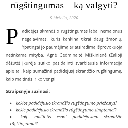
rūgštingumas – ką valgyti?
9 birželio, 2020
P
adidėjęs skrandžio rūgštingumas labai nemalonus
negalavimas, kuris kankina tikrai daug žmonių.
Ypatingai jo paūmėjimą ar atsiradimą išprovokuoja
netinkama mityba. Agnė Gedminaitė Miškinienė (Žalioji
dėžutė) įkūrėja sutiko pasidalinti svarbiausia informacija
apie tai, kaip sumažinti padidėjusį skrandžio rūgštingumą,
kaip maitintis ir ko vengti.
Straipsnyje sužinosi:
kokios padidėjusio skrandžio rūgštingumo priežastys?
kokie padidėjusio skrandžio rūgštingumo simptomai?
kaip maitintis esant padidėjusiam skrandžio
rūgštingumui?