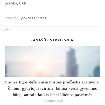
tarnyba, UAB
Paskelbė
Spaudos Centras
‹
›
×
PANAŠŪS STRAIPSNIAI
Širdies ligos dažniausia mirties priežastis Lietuvoje.
Žinomi gydytojai tvirtina: būtina keisti gyvenimo
būdą, antraip laukia labai liūdnos pasekmės
14 gegužės, 2020