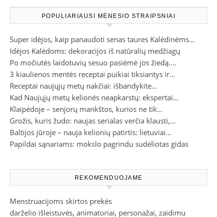
POPULIARIAUSI MĖNESIO STRAIPSNIAI
Super idėjos, kaip panaudoti senas taures Kalėdinėms…
Idėjos Kalėdoms: dekoracijos iš natūralių medžiagų
Po močiutės laidotuvių sesuo pasiėmė jos žiedą.…
3 kiaulienos mentės receptai puikiai tiksiantys ir…
Receptai naujųjų metų nakčiai: išbandykite…
Kad Naujųjų metų kelionės neapkarstų: ekspertai…
Klaipėdoje – senjorų mankštos, kurios ne tik…
Grožis, kuris žudo: naujas serialas verčia klausti,…
Baltijos jūroje – nauja kelionių patirtis: lietuviai…
Papildai sąnariams: mokslo pagrindu sudėliotas gidas
REKOMENDUOJAME
Menstruacijoms skirtos prekės
darželio išleistuvės, animatoriai, personažai, zaidimu