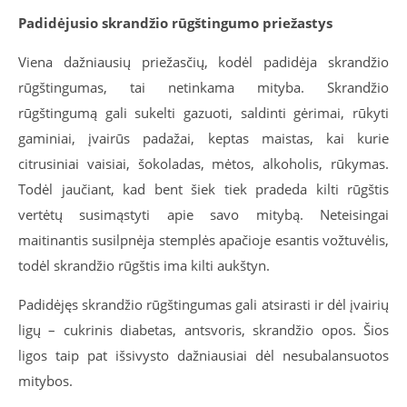
Padidėjusio skrandžio rūgštingumo priežastys
Viena dažniausių priežasčių, kodėl padidėja skrandžio
rūgštingumas, tai
netinkama mityba
. Skrandžio
rūgštingumą gali sukelti gazuoti, saldinti gėrimai, rūkyti
gaminiai, įvairūs padažai, keptas maistas, kai kurie
citrusiniai vaisiai, šokoladas, mėtos, alkoholis, rūkymas.
Todėl jaučiant, kad bent šiek tiek pradeda kilti rūgštis
vertėtų susimąstyti apie savo mitybą. Neteisingai
maitinantis susilpnėja stemplės apačioje esantis
vožtuvėlis
,
todėl skrandžio rūgštis ima kilti aukštyn.
Padidėjęs skrandžio rūgštingumas gali atsirasti ir dėl įvairių
ligų – cukrinis diabetas, antsvoris, skrandžio opos. Šios
ligos taip pat išsivysto dažniausiai dėl nesubalansuotos
mitybos.