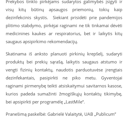
Prekybos tinklo pirkėjams sudarytos galimybės įsigyti ir
visų kitų būtinų apsaugos priemonių, tokių kaip
dezinfekcinis skystis. Siekiant prisidėti prie pandemijos
plitimo stabdymo, pirkėjai raginami ne tik tinkamai dėvėti
medicinines kaukes ar respiratorius, bet ir laikytis kitų
saugaus apsipirkimo rekomendacijų.
Skatinama iš anksto planuoti pirkinių krepšelį, sudaryti
produktų bei prekių sąrašą, laikytis saugaus atstumo ir
vengti fizinių kontaktų, naudotis parduotuvėse įrengtais
dezinfekantais, pasipirkti ne piko metu. Gyventojai
raginami pirmenybę teikti atsiskaitymui savitarnos kasose,
kurios padeda sumažinti žmogiškųjų kontaktų tikimybę,
bei apsipirkti per programėlę „LastMile“.
Pranešimą paskelbė: Gabrielė Valaitytė, UAB „Publicum”