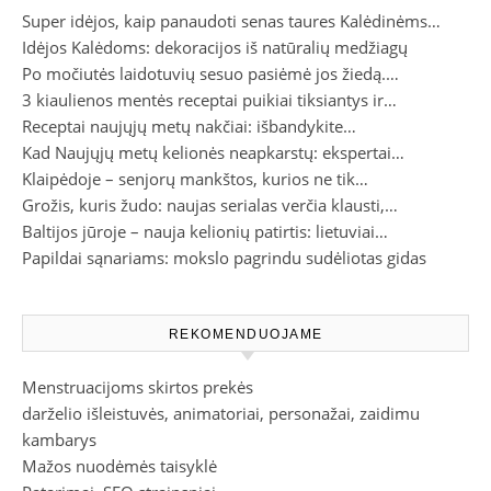
Super idėjos, kaip panaudoti senas taures Kalėdinėms…
Idėjos Kalėdoms: dekoracijos iš natūralių medžiagų
Po močiutės laidotuvių sesuo pasiėmė jos žiedą.…
3 kiaulienos mentės receptai puikiai tiksiantys ir…
Receptai naujųjų metų nakčiai: išbandykite…
Kad Naujųjų metų kelionės neapkarstų: ekspertai…
Klaipėdoje – senjorų mankštos, kurios ne tik…
Grožis, kuris žudo: naujas serialas verčia klausti,…
Baltijos jūroje – nauja kelionių patirtis: lietuviai…
Papildai sąnariams: mokslo pagrindu sudėliotas gidas
REKOMENDUOJAME
Menstruacijoms skirtos prekės
darželio išleistuvės, animatoriai, personažai, zaidimu
kambarys
Mažos nuodėmės taisyklė