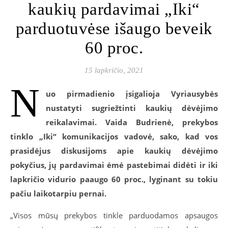
kaukių pardavimai „Iki“
parduotuvėse išaugo beveik
60 proc.
15 lapkričio, 2021
N
uo pirmadienio įsigalioja Vyriausybės
nustatyti sugriežtinti kaukių dėvėjimo
reikalavimai. Vaida Budrienė, prekybos
tinklo „Iki“ komunikacijos vadovė, sako, kad vos
prasidėjus diskusijoms apie kaukių dėvėjimo
pokyčius, jų pardavimai ėmė pastebimai didėti ir iki
lapkričio vidurio paaugo 60 proc., lyginant su tokiu
pačiu laikotarpiu pernai.
„Visos mūsų prekybos tinkle parduodamos apsaugos