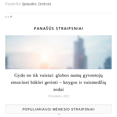
Paskelbė
Spaudos Centras
‹
›
×
PANAŠŪS STRAIPSNIAI
Gydo ne tik vaistai: globos namų gyventojų
emocinei būklei gerinti – knygos ir vaismedžių
sodai
10 birželio, 2021
POPULIARIAUSI MĖNESIO STRAIPSNIAI