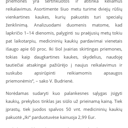
priemonės yra sertifikuotos ir atitinka keliamus
reikalavimus. Asortimente šiuo metu turime dviejų rūšių
vienkartines kaukes, kurių pakuotės turi specialų
ženklinimą. Analizuodami duomenis matome, kad
lapkričio 1–14 dienomis, palyginti su praėjusių metų tokiu
pat laikotarpiu, medicininių kaukių pardavimai vienetais
išaugo apie 60 proc. Iki šiol įvairias skirtingas priemones,
tokias kaip daugkartines kaukes, skydelius, naudoję
tautiečiai atsakingai pažiūrėjo į naujus reikalavimus ir
suskubo apsirūpinti reikiamomis apsaugos
priemonėmis“, – sako V. Budrienė.
Norėdamas sudaryti kuo palankesnes sąlygas įsigyti
kaukių, prekybos tinklas jas siūlo už prieinamą kainą. Tiek
įprastų, tiek juodos spalvos 50 vnt. medicininių kaukių
pakuotė „Iki“ parduotuvėse kainuoja 2,99 Eur.