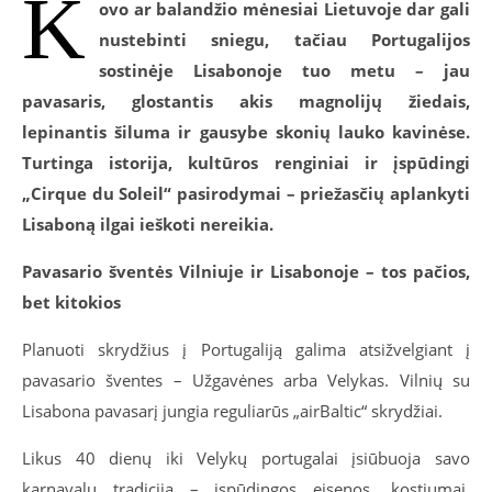
K
ovo ar balandžio mėnesiai Lietuvoje dar gali
nustebinti sniegu, tačiau Portugalijos
sostinėje Lisabonoje tuo metu – jau
pavasaris, glostantis akis magnolijų žiedais,
lepinantis šiluma ir gausybe skonių lauko kavinėse.
Turtinga istorija, kultūros renginiai ir įspūdingi
„Cirque du Soleil“ pasirodymai – priežasčių aplankyti
Lisaboną ilgai ieškoti nereikia.
Pavasario šventės Vilniuje ir Lisabonoje – tos pačios,
bet kitokios
Planuoti skrydžius į Portugaliją galima atsižvelgiant į
pavasario šventes – Užgavėnes arba Velykas. Vilnių su
Lisabona pavasarį jungia reguliarūs „airBaltic“ skrydžiai.
Likus 40 dienų iki Velykų portugalai įsiūbuoja savo
karnavalų tradiciją – įspūdingos eisenos, kostiumai,