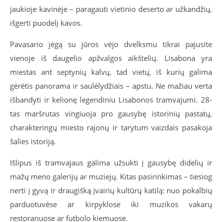
jaukioje kavinėje – paragauti vietinio deserto ar užkandžių,
išgerti puodelį kavos.
Pavasario jėgą su jūros vėjo dvelksmu tikrai pajusite
vienoje iš daugelio apžvalgos aikštelių. Lisabona yra
miestas ant septynių kalvų, tad vietų, iš kurių galima
gėrėtis panorama ir saulėlydžiais – apstu. Ne mažiau verta
išbandyti ir kelionę legendiniu Lisabonos tramvajumi. 28-
tas maršrutas vingiuoja pro gausybę istorinių pastatų,
charakteringų miesto rajonų ir tarytum vaizdais pasakoja
šalies istoriją.
Išlipus iš tramvajaus galima užsukti į gausybę didelių ir
mažų meno galerijų ar muziejų. Kitas pasirinkimas – tiesiog
nerti į gyvą ir draugišką įvairių kultūrų katilą: nuo pokalbių
parduotuvėse ar kirpyklose iki muzikos vakarų
restoranuose ar futbolo kiemuose.