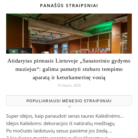
PANAŠŪS STRAIPSNIAI
Atidarytas pirmasis Lietuvoje „Sanatorinio gydymo
muziejus“: galima pamatyti stuburo tempimo
aparatą ir keturkamerinę vonią
15 liepos, 2025
POPULIARIAUSI MĖNESIO STRAIPSNIAI
Super idėjos, kaip panaudoti senas taures Kalėdinėms…
Idėjos Kalėdoms: dekoracijos iš natūralių medžiagų
Po močiutės laidotuvių sesuo pasiėmė jos žiedą.…
3 kiaulienos mentės receptai puikiai tiksiantys ir…