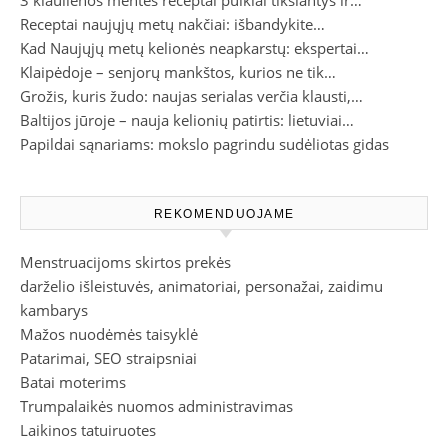
Receptai naujųjų metų nakčiai: išbandykite…
Kad Naujųjų metų kelionės neapkarstų: ekspertai…
Klaipėdoje – senjorų mankštos, kurios ne tik…
Grožis, kuris žudo: naujas serialas verčia klausti,…
Baltijos jūroje – nauja kelionių patirtis: lietuviai…
Papildai sąnariams: mokslo pagrindu sudėliotas gidas
REKOMENDUOJAME
Menstruacijoms skirtos prekės
darželio išleistuvės, animatoriai, personažai, zaidimu
kambarys
Mažos nuodėmės taisyklė
Patarimai, SEO straipsniai
Batai moterims
Trumpalaikės nuomos administravimas
Laikinos tatuiruotes