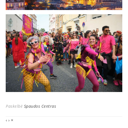
Paskelbė
Spaudos Centras
‹
›
×