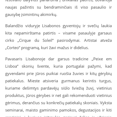
naujas pažintis su bendraminčiais iš viso pasaulio ir
gausybę įsimintinų akimirkų.
Balandžio viduryje Lisabonos gyventojų ir svečių laukia
kita nepamirštama patirtis – visame pasaulyje garsaus
cirko „Cirque du Soleil“ pasirodymai. Artistai atveža
„Corteo“ programą, kuri žavi mažus ir didelius.
Pavasaris Lisabonoje dar garsus tradicine „Peixe em
Lisboa“ skonių švente, kuria portugalai pažymi, kad
gyvendami prie jūros puikiai ruošia žuvies ir kitų gėrybių
patiekalus. Mieste atsiveria gurmanus kerintis turgus,
kuriame dešimtys pardavėjų siūlo šviežią žuvį, vietinius
produktus, jūros gėrybes ir net gali rekomenduoti vietinius
gėrimus, derančius su konkrečių patiekalų skoniais. Vyksta
seminarai, maisto gaminimo pamokos, degustacijos ir kiti