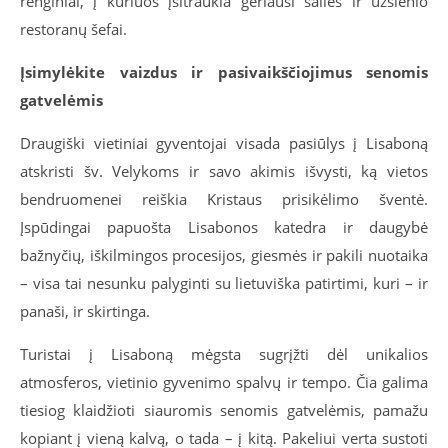
renginiai, į kuriuos įsitraukia geriausi šalies ir užsienio
restoranų šefai.
Įsimylėkite vaizdus ir pasivaikščiojimus senomis
gatvelėmis
Draugiški vietiniai gyventojai visada pasiūlys į Lisaboną
atskristi šv. Velykoms ir savo akimis išvysti, ką vietos
bendruomenei reiškia Kristaus prisikėlimo šventė.
Įspūdingai papuošta Lisabonos katedra ir daugybė
bažnyčių, iškilmingos procesijos, giesmės ir pakili nuotaika
– visa tai nesunku palyginti su lietuviška patirtimi, kuri – ir
panaši, ir skirtinga.
Turistai į Lisaboną mėgsta sugrįžti dėl unikalios
atmosferos, vietinio gyvenimo spalvų ir tempo. Čia galima
tiesiog klaidžioti siauromis senomis gatvelėmis, pamažu
kopiant į vieną kalvą, o tada – į kitą. Pakeliui verta sustoti