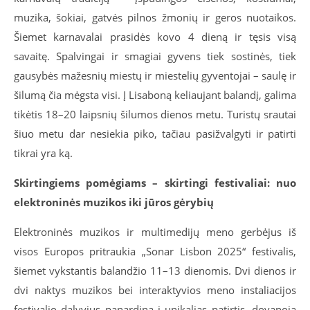
muzika, šokiai, gatvės pilnos žmonių ir geros nuotaikos.
Šiemet karnavalai prasidės kovo 4 dieną ir tęsis visą
savaitę. Spalvingai ir smagiai gyvens tiek sostinės, tiek
gausybės mažesnių miestų ir miestelių gyventojai – saulę ir
šilumą čia mėgsta visi. Į Lisaboną keliaujant balandį, galima
tikėtis 18–20 laipsnių šilumos dienos metu. Turistų srautai
šiuo metu dar nesiekia piko, tačiau pasižvalgyti ir patirti
tikrai yra ką.
Skirtingiems pomėgiams – skirtingi festivaliai: nuo
elektroninės muzikos iki jūros gėrybių
Elektroninės muzikos ir multimedijų meno gerbėjus iš
visos Europos pritraukia „Sonar Lisbon 2025“ festivalis,
šiemet vykstantis balandžio 11–13 dienomis. Dvi dienos ir
dvi naktys muzikos bei interaktyvios meno instaliacijos
festivalio dalyvius panardina į unikalias patirtis, dovanoja