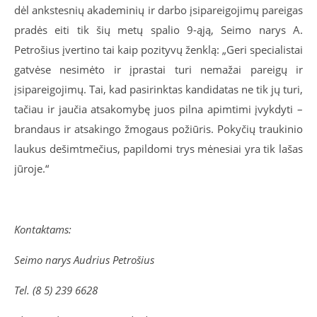
dėl ankstesnių akademinių ir darbo įsipareigojimų pareigas
pradės eiti tik šių metų spalio 9-ąją, Seimo narys A.
Petrošius įvertino tai kaip pozityvų ženklą: „Geri specialistai
gatvėse nesimėto ir įprastai turi nemažai pareigų ir
įsipareigojimų. Tai, kad pasirinktas kandidatas ne tik jų turi,
tačiau ir jaučia atsakomybę juos pilna apimtimi įvykdyti –
brandaus ir atsakingo žmogaus požiūris. Pokyčių traukinio
laukus dešimtmečius, papildomi trys mėnesiai yra tik lašas
jūroje.“
Kontaktams:
Seimo narys Audrius Petrošius
Tel. (8 5) 239 6628