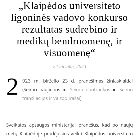
„Klaipėdos universiteto
ligoninės vadovo konkurso
rezultatas sudrebino ir
medikų bendruomenę, ir
visuomenę“
24 birželio, 2023
2
023 m. birželio 23 d. pranešimas žiniasklaidai
(Seimo naujienos ●
Seimo nuotraukos
●
Seimo
transliacijos ir vaizdo įrašai
)
Sveikatos apsaugos ministerijai pranešus, kad po naujų
metų Klaipėdoje pradėjusios veikti Klaipėdos universiteto