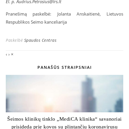
El. p.
Audrius.Petrosius@lrs.lt
Pranešimą paskelbė: Jolanta Anskaitienė, Lietuvos
Respublikos Seimo kanceliarija
Paskelbė
Spaudos Centras
‹
›
×
PANAŠŪS STRAIPSNIAI
Šeimos klinikų tinklo „MediCA klinika“ savanoriai
prisideda prie kovos su plintančiu koronavirusu