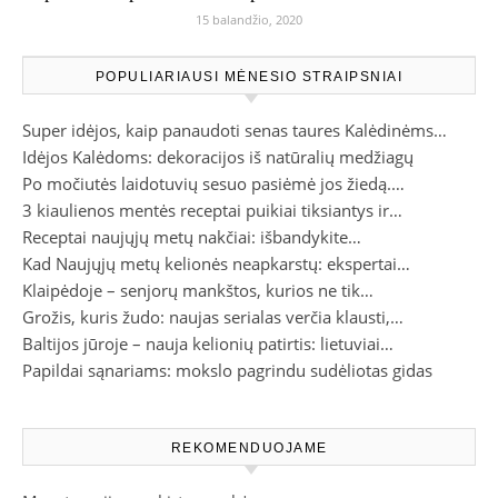
15 balandžio, 2020
POPULIARIAUSI MĖNESIO STRAIPSNIAI
Super idėjos, kaip panaudoti senas taures Kalėdinėms…
Idėjos Kalėdoms: dekoracijos iš natūralių medžiagų
Po močiutės laidotuvių sesuo pasiėmė jos žiedą.…
3 kiaulienos mentės receptai puikiai tiksiantys ir…
Receptai naujųjų metų nakčiai: išbandykite…
Kad Naujųjų metų kelionės neapkarstų: ekspertai…
Klaipėdoje – senjorų mankštos, kurios ne tik…
Grožis, kuris žudo: naujas serialas verčia klausti,…
Baltijos jūroje – nauja kelionių patirtis: lietuviai…
Papildai sąnariams: mokslo pagrindu sudėliotas gidas
REKOMENDUOJAME