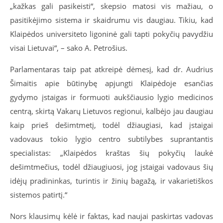
„kažkas gali pasikeisti“, skepsio matosi vis mažiau, o
pasitikėjimo sistema ir skaidrumu vis daugiau. Tikiu, kad
Klaipėdos universiteto ligoninė gali tapti pokyčių pavydžiu
visai Lietuvai“, – sako A. Petrošius.
Parlamentaras taip pat atkreipė dėmesį, kad dr. Audrius
Šimaitis apie būtinybę apjungti Klaipėdoje esančias
gydymo įstaigas ir formuoti aukščiausio lygio medicinos
centrą, skirtą Vakarų Lietuvos regionui, kalbėjo jau daugiau
kaip prieš dešimtmetį, todėl džiaugiasi, kad įstaigai
vadovaus tokio lygio centro subtilybes suprantantis
specialistas: „Klaipėdos kraštas šių pokyčių laukė
dešimtmečius, todėl džiaugiuosi, jog įstaigai vadovaus šių
idėjų pradininkas, turintis ir žinių bagažą, ir vakarietiškos
sistemos patirtį.“
Nors klausimų kėlė ir faktas, kad naujai paskirtas vadovas