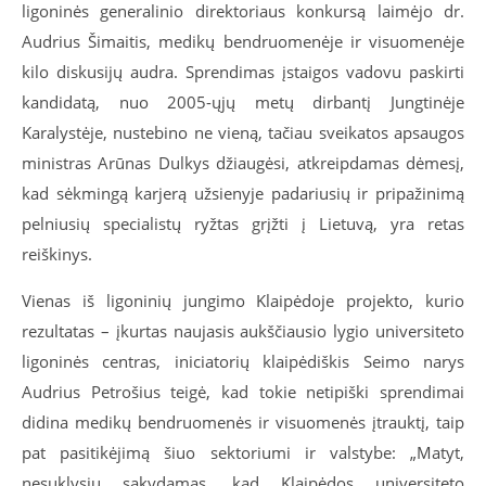
ligoninės generalinio direktoriaus konkursą laimėjo dr.
Audrius Šimaitis, medikų bendruomenėje ir visuomenėje
kilo diskusijų audra. Sprendimas įstaigos vadovu paskirti
kandidatą, nuo 2005-ųjų metų dirbantį Jungtinėje
Karalystėje, nustebino ne vieną, tačiau sveikatos apsaugos
ministras Arūnas Dulkys džiaugėsi, atkreipdamas dėmesį,
kad sėkmingą karjerą užsienyje padariusių ir pripažinimą
pelniusių specialistų ryžtas grįžti į Lietuvą, yra retas
reiškinys.
Vienas iš ligoninių jungimo Klaipėdoje projekto, kurio
rezultatas – įkurtas naujasis aukščiausio lygio universiteto
ligoninės centras, iniciatorių klaipėdiškis Seimo narys
Audrius Petrošius teigė, kad tokie netipiški sprendimai
didina medikų bendruomenės ir visuomenės įtrauktį, taip
pat pasitikėjimą šiuo sektoriumi ir valstybe: „Matyt,
nesuklysiu sakydamas, kad Klaipėdos universiteto