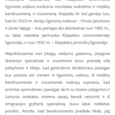
ligoninės vadovo konkurso rezultatas sudrebino ir medikų
bendruomenę, ir visuomenę. Klaipėda iki šiol garsėjo tuo,
kad iki 2023 m. dviejų ligoninių vadovai – Vinsas Janušonis
ir Jonas Sąlyga – šias pareigas ėjo atitinkamai nuo 1982 m.,
su labai nedidele pertrauka Klaipėdos universitetinėje
ligoninėje, ir nuo 1992 m. – Klaipėdos jūrininkų ligoninėje.
Nepriklausomai nuo įstaigų valdymo ypatumų, įstaigose
dirbantys specialistai ir visuomenė buvo praradę viltį
pokyčiams ir tikėjo, kad generalinio direktoriaus pareigas
bus pavesta eiti vienam iš ilgamečių vadovų. Iš medikų
bendruomenės ir visuomenės reakcijų suprantu, kad
priimtas sprendimas į pareigas skirti su šiomis įstaigomis ir
Lietuvos sveikatos sistema sąsajų beveik neturintį ir iš
emigracijos grįžtantį specialistą, buvo labai netikėtas
posūkis. Atrodo, kad bendruomenės pradeda tikėti, jog