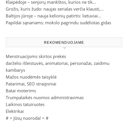
Klaipėdoje – senjorų mankštos, kurios ne tik…
Grožis, kuris žudo: naujas serialas verčia klausti,…
Baltijos jūroje – nauja kelionių patirtis: lietuviai…
Papildai sąnariams: mokslo pagrindu sudėliotas gidas
REKOMENDUOJAME
Menstruacijoms skirtos prekės
darželio išleistuvės, animatoriai, personažai, zaidimu
kambarys
Mažos nuodėmės taisyklė
Patarimai, SEO straipsniai
Batai moterims
Trumpalaikės nuomos administravimas
Laikinos tatuiruotes
Elektrikai
# >
Jūsų nuoroda!
< #