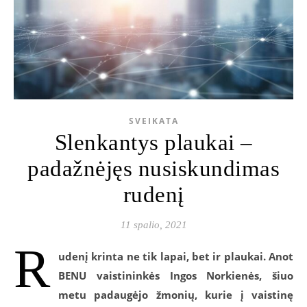
SVEIKATA
Slenkantys plaukai –
padažnėjęs nusiskundimas
rudenį
11 spalio, 2021
R
udenį krinta ne tik lapai, bet ir plaukai. Anot
BENU vaistininkės Ingos Norkienės, šiuo
metu padaugėjo žmonių, kurie į vaistinę