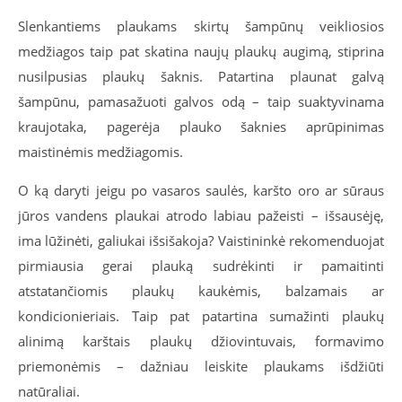
Slenkantiems plaukams skirtų šampūnų veikliosios
medžiagos taip pat skatina naujų plaukų augimą, stiprina
nusilpusias plaukų šaknis. Patartina plaunat galvą
šampūnu, pamasažuoti galvos odą – taip suaktyvinama
kraujotaka, pagerėja plauko šaknies aprūpinimas
maistinėmis medžiagomis.
O ką daryti jeigu po vasaros saulės, karšto oro ar sūraus
jūros vandens plaukai atrodo labiau pažeisti – išsausėję,
ima lūžinėti, galiukai išsišakoja? Vaistininkė rekomenduojat
pirmiausia gerai plauką sudrėkinti ir pamaitinti
atstatančiomis plaukų kaukėmis, balzamais ar
kondicionieriais. Taip pat patartina sumažinti plaukų
alinimą karštais plaukų džiovintuvais, formavimo
priemonėmis – dažniau leiskite plaukams išdžiūti
natūraliai.