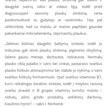
daugybė įvairių odos ar vidaus ligų, todėl prieš
diagnozuojant sezoninį plaukų slinkimą, verta
pasikonsultuoti su gydytoju ar vaistininku. Taip pat
užtikrinkite, kad su maistu ar maisto papildais gaunate
pakankamai mikroelementų, stiprinančių plaukus.
„Selenas būtinas daugelio baltymų sintezei, todėl jo
trūkumas gali lemti plaukų slinkimą, pigmento išnykimą.
Seleno gausu mėsoje, daržovėse, riešutuose. Normalų
plauko ciklą palaiko ir varis bei cinkas, pastarasis svarbus
plauko folikulo atsinaujinimui bei stabdo jo nykimą, o varis
svarbus folikulų formavimuisi. Ypač svarbus vitaminas B7,
kuris reikalingas keratino sintezei, todėl į mitybos racioną
svarbu įtraukti ir B grupės vitaminų turinčio maisto –
riešutų, pilno grūdo produktų, ankštinių daržovių,
kiaušinio trynio“, – sako I. Norkienė.