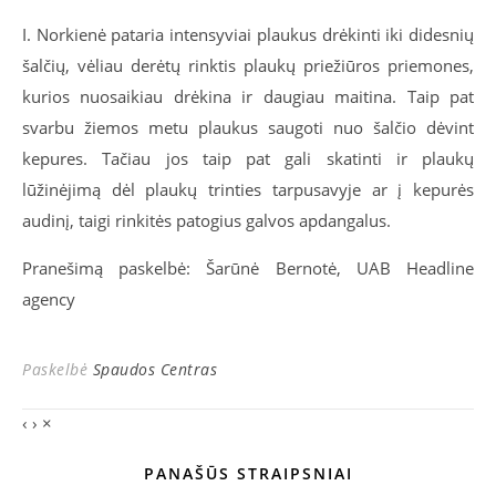
I. Norkienė pataria intensyviai plaukus drėkinti iki didesnių
šalčių, vėliau derėtų rinktis plaukų priežiūros priemones,
kurios nuosaikiau drėkina ir daugiau maitina. Taip pat
svarbu žiemos metu plaukus saugoti nuo šalčio dėvint
kepures. Tačiau jos taip pat gali skatinti ir plaukų
lūžinėjimą dėl plaukų trinties tarpusavyje ar į kepurės
audinį, taigi rinkitės patogius galvos apdangalus.
Pranešimą paskelbė: Šarūnė Bernotė, UAB Headline
agency
Paskelbė
Spaudos Centras
‹
›
×
PANAŠŪS STRAIPSNIAI