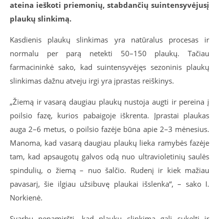
ateina ieškoti priemonių, stabdančių suintensyvėjusį
plaukų slinkimą.
Kasdienis plaukų slinkimas yra natūralus procesas ir
normalu per parą netekti 50–150 plaukų. Tačiau
farmacininkė sako, kad suintensyvėjęs sezoninis plaukų
slinkimas dažnu atveju irgi yra įprastas reiškinys.
„Žiemą ir vasarą daugiau plaukų nustoja augti ir pereina į
poilsio fazę, kurios pabaigoje iškrenta. Įprastai plaukas
auga 2–6 metus, o poilsio fazėje būna apie 2–3 mėnesius.
Manoma, kad vasarą daugiau plaukų lieka ramybės fazėje
tam, kad apsaugotų galvos odą nuo ultravioletinių saulės
spindulių, o žiemą – nuo šalčio. Rudenį ir kiek mažiau
pavasarį, šie ilgiau užsibuvę plaukai išslenka“, – sako I.
Norkienė.
Svarbu nepamiršti, kad plaukų slinkimą gali sukelti ir