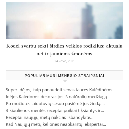
Kodėl svarbu sekti širdies veiklos rodiklius: aktualu
net ir jauniems žmonėms
24 kovo, 2021
POPULIARIAUSI MĖNESIO STRAIPSNIAI
Super idėjos, kaip panaudoti senas taures Kalėdinėms…
Idėjos Kalėdoms: dekoracijos iš natūralių medžiagų
Po močiutės laidotuvių sesuo pasiėmė jos žiedą.…
3 kiaulienos mentės receptai puikiai tiksiantys ir…
Receptai naujųjų metų nakčiai: išbandykite…
Kad Naujųjų metų kelionės neapkarstų: ekspertai…