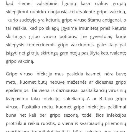
kad šiemet valstybinė ligonių kasa rizikos grupių
skiepijimui nupirko naujausią keturvalentę gripo vakciną,
kurio sudėtyje yra keturių gripo viruso štamų antigenai, o
tai reiškia, kad po skiepų įgysime imunitetą prieš keturis
skirtingus gripo viruso potipius. Tie gyventojai, kurie
skiepysis komercinėmis gripo vakcinomis, galės taip pat
įsigyti net gi trijų skirtingų gamintojų pasiūlytą keturvalentę
gripo vakciną.
Gripo viruso infekcija mus pasiekia kasmet, nėra buvę
metų, kuomet būtų nebuvę mažesnės ar didesnės gripo
epidemijos. Tai viena iš dažniausiai pasitaikančių virusinių
kvėpavimo takų infekcijų, sukeliamų A ar B tipo gripo
virusų. Pasitaiko metų, kuomet gripo infekcijos pakilimai
būna net keli per gripo sezoną, todėl šios infekcijos
protrūkiui reikia ruoštis, o viena iš svarbiausių priemonių
specifiniam imunitetui įgyti ir būtų vakcina nuo gripo.