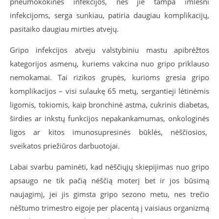
pneumokokinės infekcijos, nes jie tampa imlesni
infekcijoms, serga sunkiau, patiria daugiau komplikacijų,
pasitaiko daugiau mirties atvejų.
Gripo infekcijos atveju valstybiniu mastu apibrėžtos
kategorijos asmenų, kuriems vakcina nuo gripo priklauso
nemokamai. Tai rizikos grupės, kurioms gresia gripo
komplikacijos – visi sulaukę 65 metų, sergantieji lėtinėmis
ligomis, tokiomis, kaip bronchinė astma, cukrinis diabetas,
širdies ar inkstų funkcijos nepakankamumas, onkologinės
ligos ar kitos imunosupresinės būklės, nėščiosios,
sveikatos priežiūros darbuotojai.
Labai svarbu paminėti, kad nėščiųjų skiepijimas nuo gripo
apsaugo ne tik pačią nėščią moterį bet ir jos būsimą
naujagimį, jei jis gimsta gripo sezono metu, nes trečio
nėštumo trimestro eigoje per placentą į vaisiaus organizmą