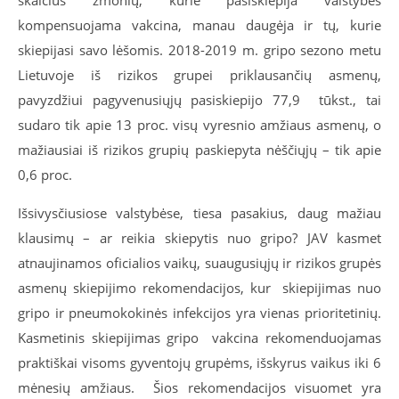
skaičius žmonių, kurie pasiskiepija valstybės
kompensuojama vakcina, manau daugėja ir tų, kurie
skiepijasi savo lėšomis. 2018-2019 m. gripo sezono metu
Lietuvoje iš rizikos grupei priklausančių asmenų,
pavyzdžiui pagyvenusiųjų pasiskiepijo 77,9 tūkst., tai
sudaro tik apie 13 proc. visų vyresnio amžiaus asmenų, o
mažiausiai iš rizikos grupių paskiepyta nėščiųjų – tik apie
0,6 proc.
Išsivysčiusiose valstybėse, tiesa pasakius, daug mažiau
klausimų – ar reikia skiepytis nuo gripo? JAV kasmet
atnaujinamos oficialios vaikų, suaugusiųjų ir rizikos grupės
asmenų skiepijimo rekomendacijos, kur skiepijimas nuo
gripo ir pneumokokinės infekcijos yra vienas prioritetinių.
Kasmetinis skiepijimas gripo vakcina rekomenduojamas
praktiškai visoms gyventojų grupėms, išskyrus vaikus iki 6
mėnesių amžiaus. Šios rekomendacijos visuomet yra