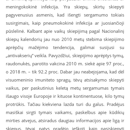
meningokokinė infekcija. Yra skiepų, skirtų skiepyti
pagyvenusius asmenis, kad išengti sergamumo tokiais
susirgimais, kaip pneumokokinė infekcija ar juosiančioji
pūslelinė. Kalbant apie vaikų skiepijimą pagal Nacionalinį
skiepų kalendorių jau nuo 2010 metų stebima skiepijimo
aprėpčių mažėjimo tendencija, galimai susijusi su
„antivakserių“ veikla. Pavyzdžiui, skiepijimo aprėptys tymų,
raudonukės, parotito vakcina 2010 m. siekė apie 97 proc.,
o 2018 m. – tik 92.2 proc. Dabar jau neabejojama, kad dėl
visuomeninio imuniteto spragų, tėvų atsisakymo skiepyti
vaikus, per paskutinius keletą metų sergamumas tymais
išaugo visoje Europoje ir kituose kontinentuose, kilo tymų
protrūkis. Tačiau kiekviena lazda turi du galus. Pradėjus
masiškai sirgti tymais vaikams, paskelbus apie kūdikių
mirties atvejus, atsiradus daugiau informacijos apie ligą ir
skiepus, tėvai patys pradėjo ieškoti kaip pasiskiepyti