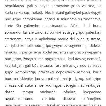
nepriklauso, gali skiepytis komercine gripo vakcina, už
kurią reikia susimokėti. Net ir esant galimybei pasiskiepyti
nuo gripo nemokamai, dažnai susiduriame su žmonėmis,
kurie šia galimybe nepasinaudoja. Aišku, kad būna
apmaudu, kai šie žmonės sunkiai susirgę gripu patenką į
stacionarą, patys ir aplinkiniai patiria dėl o daug streso,
valstybei komplikuoto gripo gydymas sugeneruoja dideles
išlaidas, o pasiteiravus kodėl pacientas ignoravo skiepijimą
nuo gripo, žmogus ima apgailestauti, kad tiesiog nemanė,
kad tai jam gali būti aktualu. Tarp mirusiųjų nuo sunkaus
gripo komplikacijų praktiškai nepasitaiko asmenų, kurie
būtų pasiskiepiję. Jau yra pakankamai įrodymų, kad gripo
virusas dėl sukeliamos audringos uždegiminės reakcijos
dažnai tampa miokardo infarkto, kvėpavimo
nepakankamumo, cukrinio diabeto paūmėjimo
paleidžiamuoju veiksniu, todėl gripo infekcijos profilaktika