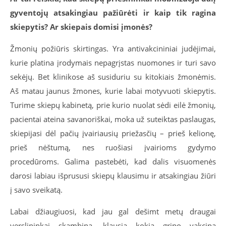
gyventojų atsakingiau pažiūrėti ir kaip tik ragina
skiepytis? Ar skiepais domisi įmonės?
Žmonių požiūris skirtingas. Yra antivakcininiai judėjimai,
kurie platina įrodymais nepagrįstas nuomones ir turi savo
sekėjų. Bet klinikose aš susiduriu su kitokiais žmonėmis.
Aš matau jaunus žmones, kurie labai motyvuoti skiepytis.
Turime skiepų kabinetą, prie kurio nuolat sėdi eilė žmonių,
pacientai ateina savanoriškai, moka už suteiktas paslaugas,
skiepijasi dėl pačių įvairiausių priežasčių – prieš kelionę,
prieš nėštumą, nes ruošiasi įvairioms gydymo
procedūroms. Galima pastebėti, kad dalis visuomenės
darosi labiau išprususi skiepų klausimu ir atsakingiau žiūri
į savo sveikatą.
Labai džiaugiuosi, kad jau gal dešimt metų draugai
verslininkai skambina, klausia kokią gripo vakciną