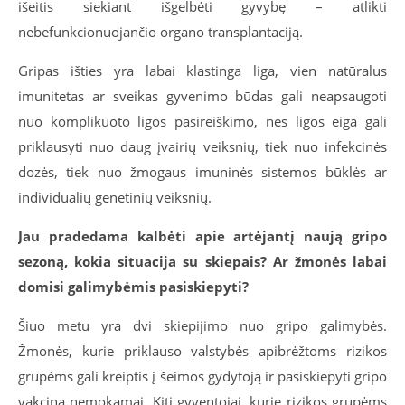
išeitis siekiant išgelbėti gyvybę – atlikti
nebefunkcionuojančio organo transplantaciją.
Gripas išties yra labai klastinga liga, vien natūralus
imunitetas ar sveikas gyvenimo būdas gali neapsaugoti
nuo komplikuoto ligos pasireiškimo, nes ligos eiga gali
priklausyti nuo daug įvairių veiksnių, tiek nuo infekcinės
dozės, tiek nuo žmogaus imuninės sistemos būklės ar
individualių genetinių veiksnių.
Jau pradedama kalbėti apie artėjantį naują gripo
sezoną, kokia situacija su skiepais? Ar žmonės labai
domisi galimybėmis pasiskiepyti?
Šiuo metu yra dvi skiepijimo nuo gripo galimybės.
Žmonės, kurie priklauso valstybės apibrėžtoms rizikos
grupėms gali kreiptis į šeimos gydytoją ir pasiskiepyti gripo
vakcina nemokamai. Kiti gyventojai, kurie rizikos grupėms