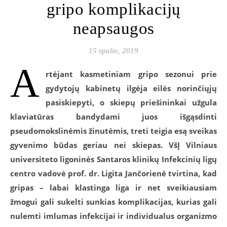
gripo komplikacijų
neapsaugos
15 spalio, 2019
A
rtėjant kasmetiniam gripo sezonui prie
gydytojų kabinetų ilgėja eilės norinčiųjų
pasiskiepyti, o skiepų priešininkai užgula
klaviatūras bandydami juos išgąsdinti
pseudomokslinėmis žinutėmis, treti teigia esą sveikas
gyvenimo būdas geriau nei skiepas. VšĮ Vilniaus
universiteto ligoninės Santaros klinikų Infekcinių ligų
centro vadovė prof. dr. Ligita Jančorienė tvirtina, kad
gripas – labai klastinga liga ir net sveikiausiam
žmogui gali sukelti sunkias komplikacijas, kurias gali
nulemti imlumas infekcijai ir individualus organizmo