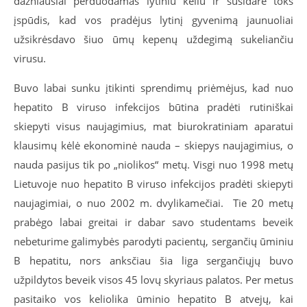
dažniausiai perduodamas lytiniu keliu ir susidarė toks
įspūdis, kad vos pradėjus lytinį gyvenimą jaunuoliai
užsikrėsdavo šiuo ūmų kepenų uždegimą sukeliančiu
virusu.
Buvo labai sunku įtikinti sprendimų priėmėjus, kad nuo
hepatito B viruso infekcijos būtina pradėti rutiniškai
skiepyti visus naujagimius, mat biurokratiniam aparatui
klausimų kėlė ekonominė nauda – skiepys naujagimius, o
nauda pasijus tik po „niolikos“ metų. Visgi nuo 1998 metų
Lietuvoje nuo hepatito B viruso infekcijos pradėti skiepyti
naujagimiai, o nuo 2002 m. dvylikamečiai. Tie 20 metų
prabėgo labai greitai ir dabar savo studentams beveik
nebeturime galimybės parodyti pacientų, sergančių ūminiu
B hepatitu, nors anksčiau šia liga sergančiųjų buvo
užpildytos beveik visos 45 lovų skyriaus palatos. Per metus
pasitaiko vos keliolika ūminio hepatito B atvejų, kai