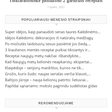
Tinklaraštininkė pasidalino 2 gardžiais receptais
7 spalio, 2021
POPULIARIAUSI MĖNESIO STRAIPSNIAI
Super idėjos, kaip panaudoti senas taures Kalėdinėms…
Idėjos Kalėdoms: dekoracijos iš natūralių medžiagų
Po močiutės laidotuvių sesuo pasiėmė jos žiedą.…
3 kiaulienos mentės receptai puikiai tiksiantys ir…
Receptai naujųjų metų nakčiai: išbandykite…
Kad Naujųjų metų kelionės neapkarstų: ekspertai…
Klaipėdoje – senjorų mankštos, kurios ne tik…
Grožis, kuris žudo: naujas serialas verčia klausti,…
Baltijos jūroje – nauja kelionių patirtis: lietuviai…
Papildai sąnariams: mokslo pagrindu sudėliotas gidas
REKOMENDUOJAME