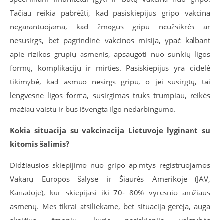
Tačiau reikia pabrėžti, kad pasiskiepijus gripo vakcina
negarantuojama, kad žmogus gripu neužsikrės ar
nesusirgs, bet pagrindinė vakcinos misija, ypač kalbant
apie rizikos grupių asmenis, apsaugoti nuo sunkių ligos
formų, komplikacijų ir mirties. Pasiskiepijus yra didelė
tikimybė, kad asmuo nesirgs gripu, o jei susirgtų, tai
lengvesne ligos forma, susirgimas truks trumpiau, reikės
mažiau vaistų ir bus išvengta ilgo nedarbingumo.
Kokia situacija su vakcinacija Lietuvoje lyginant su
kitomis šalimis?
Didžiausios skiepijimo nuo gripo apimtys registruojamos
Vakarų Europos šalyse ir Šiaurės Amerikoje (JAV,
Kanadoje), kur skiepijasi iki 70- 80% vyresnio amžiaus
asmenų. Mes tikrai atsiliekame, bet situacija gerėja, auga