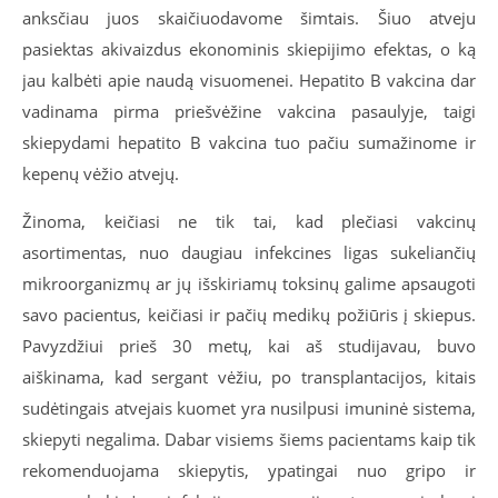
anksčiau juos skaičiuodavome šimtais. Šiuo atveju
pasiektas akivaizdus ekonominis skiepijimo efektas, o ką
jau kalbėti apie naudą visuomenei. Hepatito B vakcina dar
vadinama pirma priešvėžine vakcina pasaulyje, taigi
skiepydami hepatito B vakcina tuo pačiu sumažinome ir
kepenų vėžio atvejų.
Žinoma, keičiasi ne tik tai, kad plečiasi vakcinų
asortimentas, nuo daugiau infekcines ligas sukeliančių
mikroorganizmų ar jų išskiriamų toksinų galime apsaugoti
savo pacientus, keičiasi ir pačių medikų požiūris į skiepus.
Pavyzdžiui prieš 30 metų, kai aš studijavau, buvo
aiškinama, kad sergant vėžiu, po transplantacijos, kitais
sudėtingais atvejais kuomet yra nusilpusi imuninė sistema,
skiepyti negalima. Dabar visiems šiems pacientams kaip tik
rekomenduojama skiepytis, ypatingai nuo gripo ir