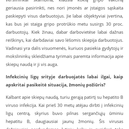
geriausia pasirinkti, nes nori įmonės ar įstaigos sąskaita
paskiepyti visus darbuotojus. Jie labai objektyviai įvertina,
kas bus jei staiga gripo protrūkio metu susirgs 30 proc.
darbuotojų. Kiek žinau, dabar darbovietėse labai dažnas
reiškinys, kai darbdaviai savo lėšomis skiepija darbuotojus.
Vadinasi yra dalis visuomenės, kuriuos pasiekia gydytojų ir
mokslininkų skleidžiama tyrimais paremta informacija apie
skiepų naudą ir ji vis auga.
Infekcinių ligų srityje darbuojatės labai ilgai, kaip
apskritai pasikeitė situacija, žmonių požiūris?
Kalbant apie skiepų naudą, turiu gerąją patirtį su hepatito B
viruso infekcija. Kai prieš 30 metų atėjau dirbti į infekcinių
ligų centrą, skyrius buvo pilnas sergančiųjų ūminiu
hepatitu B, daugiausiai jaunų žmonių. Šis virusas