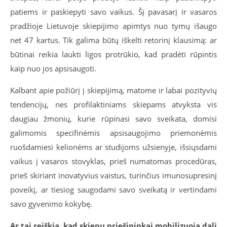
patiems ir paskiepyti savo vaikus. Šį pavasarį ir vasaros
pradžioje Lietuvoje skiepijimo apimtys nuo tymų išaugo
net 47 kartus. Tik galima būtų iškelti retorinį klausimą: ar
būtinai reikia laukti ligos protrūkio, kad pradėti rūpintis
kaip nuo jos apsisaugoti.
Kalbant apie požiūrį į skiepijimą, matome ir labai pozityvių
tendencijų, nes profilaktiniams skiepams atvyksta vis
daugiau žmonių, kurie rūpinasi savo sveikata, domisi
galimomis specifinėmis apsisaugojimo priemonėmis
ruošdamiesi kelionėms ar studijoms užsienyje, išsiųsdami
vaikus į vasaros stovyklas, prieš numatomas procedūras,
prieš skiriant inovatyvius vaistus, turinčius imunosupresinį
poveikį, ar tiesiog saugodami savo sveikatą ir vertindami
savo gyvenimo kokybę.
Ar tai reiškia, kad skiepų priešininkai mobilizuoja dalį