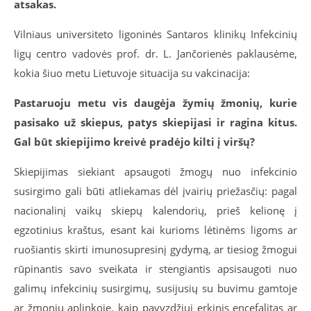
atsakas.
Vilniaus universiteto ligoninės Santaros klinikų Infekcinių
ligų centro vadovės prof. dr. L. Jančorienės paklausėme,
kokia šiuo metu Lietuvoje situacija su vakcinacija:
Pastaruoju metu vis daugėja žymių žmonių, kurie
pasisako už skiepus, patys skiepijasi ir ragina kitus.
Gal būt skiepijimo kreivė pradėjo kilti į viršų?
Skiepijimas siekiant apsaugoti žmogų nuo infekcinio
susirgimo gali būti atliekamas dėl įvairių priežasčių: pagal
nacionalinį vaikų skiepų kalendorių, prieš kelionę į
egzotinius kraštus, esant kai kurioms lėtinėms ligoms ar
ruošiantis skirti imunosupresinį gydymą, ar tiesiog žmogui
rūpinantis savo sveikata ir stengiantis apsisaugoti nuo
galimų infekcinių susirgimų, susijusių su buvimu gamtoje
ar žmonių aplinkoje, kaip pavyzdžiui erkinis encefalitas ar