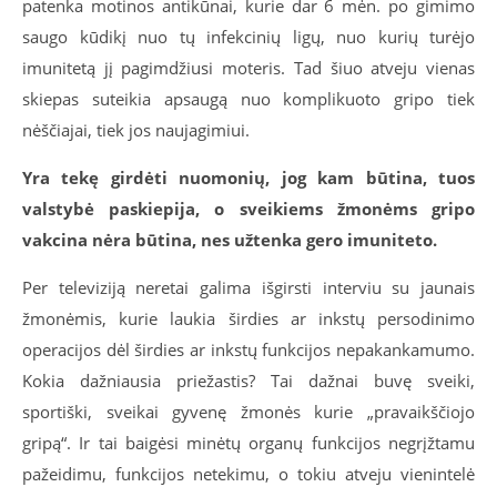
patenka motinos antikūnai, kurie dar 6 mėn. po gimimo
saugo kūdikį nuo tų infekcinių ligų, nuo kurių turėjo
imunitetą jį pagimdžiusi moteris. Tad šiuo atveju vienas
skiepas suteikia apsaugą nuo komplikuoto gripo tiek
nėščiajai, tiek jos naujagimiui.
Yra tekę girdėti nuomonių, jog kam būtina, tuos
valstybė paskiepija, o sveikiems žmonėms gripo
vakcina nėra būtina, nes užtenka gero imuniteto.
Per televiziją neretai galima išgirsti interviu su jaunais
žmonėmis, kurie laukia širdies ar inkstų persodinimo
operacijos dėl širdies ar inkstų funkcijos nepakankamumo.
Kokia dažniausia priežastis? Tai dažnai buvę sveiki,
sportiški, sveikai gyvenę žmonės kurie „pravaikščiojo
gripą“. Ir tai baigėsi minėtų organų funkcijos negrįžtamu
pažeidimu, funkcijos netekimu, o tokiu atveju vienintelė