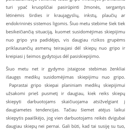
turi ypač kruopščiai pasirūpinti žmonės, sergantys
lėtinėmis širdies ir kraujagyslių, inkstų, plaučių ar
endokrininės sistemos ligomis. Šiuo metu stebime šiek tiek
besikeičiančią situaciją, kuomet susidomėjimas skiepijimu
nuo gripo yra padidėjęs, vis daugiau rizikos grupėms
priklausančių asmenų teiraujasi dėl skiepų nuo gripo ir
kreipiasi į šeimos gydytojus dėl pasiskiepijimo.
Šiuo metu net ir gydymo įstaigose stebimas ženkliai
išaugęs medikų susidomėjimas skiepijimu nuo gripo.
Paprastai gripo skiepai planiniam medikų skiepijimui
užsakomi prieš pusmetį ir daugiau, kiek reiks skiepų
skiepyti darbuotojams skaičiuojama atsižvelgiant į
daugiametes tendencijas. Tačiau šiemet atėjus laikui
skiepytis paaiškėjo, jog vien darbuotojams reikės dvigubai
daugiau skiepų nei pernai. Gali būti, kad tai susiję su tuo,