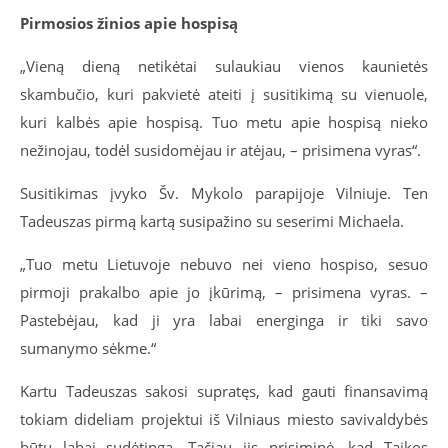
Pirmosios žinios apie hospisą
„Vieną dieną netikėtai sulaukiau vienos kaunietės
skambučio, kuri pakvietė ateiti į susitikimą su vienuole,
kuri kalbės apie hospisą. Tuo metu apie hospisą nieko
nežinojau, todėl susidomėjau ir atėjau, – prisimena vyras“.
Susitikimas įvyko Šv. Mykolo parapijoje Vilniuje. Ten
Tadeuszas pirmą kartą susipažino su seserimi Michaela.
„Tuo metu Lietuvoje nebuvo nei vieno hospiso, sesuo
pirmoji prakalbo apie jo įkūrimą, – prisimena vyras. –
Pastebėjau, kad ji yra labai energinga ir tiki savo
sumanymo sėkme.“
Kartu Tadeuszas sakosi supratęs, kad gauti finansavimą
tokiam dideliam projektui iš Vilniaus miesto savivaldybės
būtų labai sudėtinga. Tačiau jis prisiminė, kad Taikos