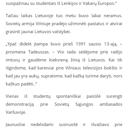
susipažinau su studentais iš Lenkijos ir Vakarų Europos.“
Tačiau laikas Lietuvoje tuo metu buvo labai neramus.
Sovietų armija Vilniuje pradėjo užiminėti pastatus ir atvirai
grasinti jaunai Lietuvos valstybei.
„Ypač didelė įtampa buvo prieš 1991 sausio 13-ają, –
prisimena Tadeuszas. – Visi tada sėdėjome prie radijo
imtuvų ir gaudėme kiekvieną žinią iš Lietuvos. Kai tik
išgirdome, kad kareiviai prie Vilniaus televizijos bokšto ir
kad jau yra aukų, supratome, kad kažką turime daryti, nors
kažkuo padėti..“
Vienas iš studentų spontaniškai pasiūlė surengti
demonstraciją prie Sovietų Sąjungos ambasados
Varšuvoje.
Jaunuoliai nedelsdami susiruošė ir išvažiavo prie