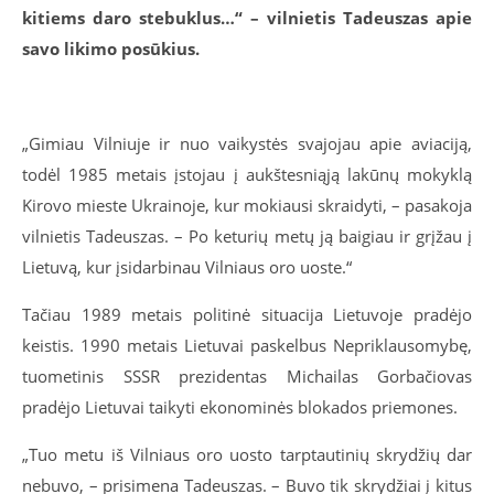
kitiems daro stebuklus…“ – vilnietis Tadeuszas apie
savo likimo posūkius.
„Gimiau Vilniuje ir nuo vaikystės svajojau apie aviaciją,
todėl 1985 metais įstojau į aukštesniąją lakūnų mokyklą
Kirovo mieste Ukrainoje, kur mokiausi skraidyti, – pasakoja
vilnietis Tadeuszas. – Po keturių metų ją baigiau ir grįžau į
Lietuvą, kur įsidarbinau Vilniaus oro uoste.“
Tačiau
1989 metais politinė situacija Lietuvoje prad
ėjo
keistis. 1990 metais Lietuvai paskelbus Nepriklausomybę,
tuometinis SSSR prezidentas Michailas Gorbačiovas
pradėjo Lietuvai taikyti ekonominės blokados priemones.
„Tuo metu iš Vilniaus oro uosto tarptautinių skrydžių dar
nebuvo, – prisimena Tadeuszas. – Buvo tik skrydžiai į kitus