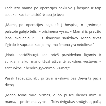
Tadeuszo mama po operacijos pakliuvo į hospisą ir taip
atsitiko, kad ten atsidūrė abu jo tėvai.
„Mamą po operacijos paguldė į hospisą, o gretimoje
palatoje gulėjo tėtis, – prisimena vyras. – Mamai iš pradžių
labai skaudėjo ir ji iš skausmo šaukdavo. Mano tėvas
išgirdo ir suprato, kad jo mylima žmona yra netoliese.“
„Noriu pasidžiaugti, kad prieš prasidedant ligomis ir
sunkiam laikui mano tėvai atšventė auksines vestuves –
santuokos ir bendro gyvenimo 50-metį“.
Pasak Tadeuszo, abu jo tėvai iškeliavo pas Dievą tą pačią
dieną.
„Mano tėvas mirė pirmas, o po pusės dienos mirė ir
mama, – prisimena vyras. – Toks dvigubas smūgis tą pačią