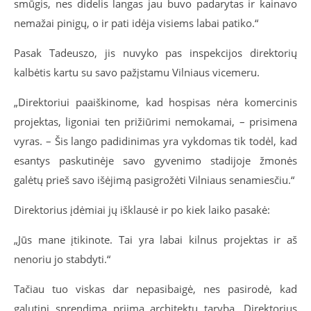
smūgis, nes didelis langas jau buvo padarytas ir kainavo
nemažai pinigų, o ir pati idėja visiems labai patiko.“
Pasak Tadeuszo, jis nuvyko pas inspekcijos direktorių
kalbėtis kartu su savo pažįstamu Vilniaus vicemeru.
„Direktoriui paaiškinome, kad hospisas nėra komercinis
projektas, ligoniai ten prižiūrimi nemokamai, – prisimena
vyras. – Šis lango padidinimas yra vykdomas tik todėl, kad
esantys paskutinėje savo gyvenimo stadijoje žmonės
galėtų prieš savo išėjimą pasigrožėti Vilniaus senamiesčiu.“
Direktorius įdėmiai jų išklausė ir po kiek laiko pasakė:
„Jūs mane įtikinote. Tai yra labai kilnus projektas ir aš
nenoriu jo stabdyti.“
Tačiau tuo viskas dar nepasibaigė, nes pasirodė, kad
galutinį sprendimą priima architektų taryba. Direktorius