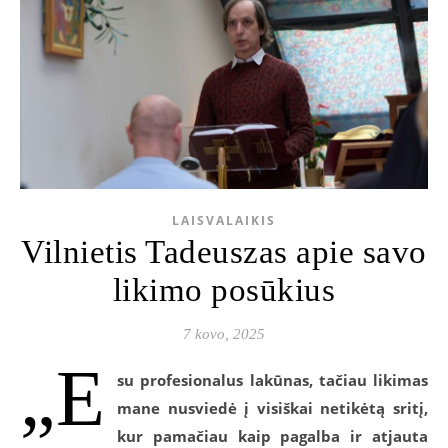
LAISVALAIKIS
Vilnietis Tadeuszas apie savo
likimo posūkius
7 kovo, 2025
„E
su profesionalus lakūnas, tačiau likimas
mane nusviedė į visiškai netikėtą sritį,
kur pamačiau kaip pagalba ir atjauta