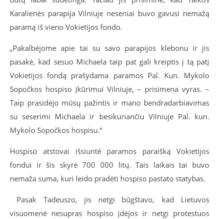
Karalienės parapija Vilniuje neseniai buvo gavusi nemažą
paramą iš vieno Vokietijos fondo.
„Pakalbėjome apie tai su savo parapijos klebonu ir jis
pasakė, kad sesuo Michaela taip pat gali kreiptis į tą patį
Vokietijos fondą prašydama paramos Pal. Kun. Mykolo
Sopočkos hospiso įkūrimui Vilniuje, – prisimena vyras. –
Taip prasidėjo mūsų pažintis ir mano bendradarbiavimas
su seserimi Michaela ir besikuriančiu Vilniuje Pal. kun.
Mykolo Sopočkos hospisu.“
Hospiso atstovai išsiuntė paramos paraišką Vokietijos
fondui ir šis skyrė 700 000 litų. Tais laikais tai buvo
nemaža suma, kuri leido pradėti hospiso pastato statybas.
Pasak Tadeuszo, jis netgi būgštavo, kad Lietuvos
visuomenė nesupras hospiso įdėjos ir netgi protestuos