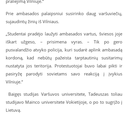
praliejimą Vilniuje.“
Prie ambasados palaipsniui susirinko daug varšuviečių,
sujaudintų žinių iš Vilniaus.
„Studentai pradėjo laužyti ambasados vartus, šviesos joje
iškart užgeso, – prisimena vyras. – Tik po gero
pusvalandžio atvyko policija, kuri sudarė aplink ambasadą
kordoną, kad nebūtų pažeista tarptautinių susitarimų
nustatyta jos teritorija. Protestuotojai buvo labai pikti ir
pasiryžę parodyti sovietams savo reakciją į įvykius
Vilniuje.“
Baigęs studijas Varšuvos universitete, Tadeuszas toliau
studijavo Mainco universitete Vokietijoje, o po to sugrįžo į
Lietuvą.