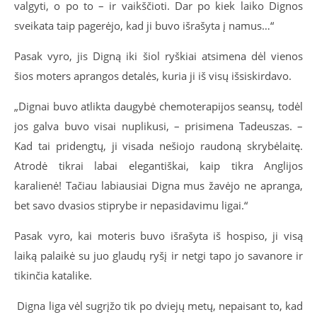
valgyti, o po to – ir vaikščioti. Dar po kiek laiko Dignos
sveikata taip pagerėjo, kad ji buvo išrašyta į namus…“
Pasak vyro, jis Digną iki šiol ryškiai atsimena dėl vienos
šios moters aprangos detalės, kuria ji iš visų išsiskirdavo.
„Dignai buvo atlikta daugybė chemoterapijos seansų, todėl
jos galva buvo visai nuplikusi, – prisimena Tadeuszas. –
Kad tai pridengtų, ji visada nešiojo raudoną skrybėlaitę.
Atrodė tikrai labai elegantiškai, kaip tikra Anglijos
karalienė! Tačiau labiausiai Digna mus žavėjo ne apranga,
bet savo dvasios stiprybe ir nepasidavimu ligai.“
Pasak vyro, kai moteris buvo išrašyta iš hospiso, ji visą
laiką palaikė su juo glaudų ryšį ir netgi tapo jo savanore ir
tikinčia katalike.
Digna liga vėl sugrįžo tik po dviejų metų, nepaisant to, kad