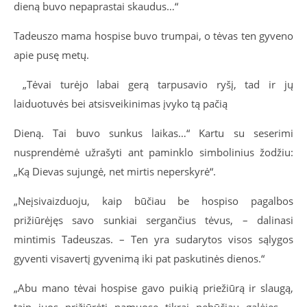
dieną buvo nepaprastai skaudus…“
Tadeuszo mama hospise buvo trumpai, o tėvas ten gyveno
apie pusę metų.
„Tėvai turėjo labai gerą tarpusavio ryšį, tad ir jų
laiduotuvės bei atsisveikinimas įvyko tą pačią
Dieną. Tai buvo sunkus laikas…“ Kartu su seserimi
nusprendėmė užrašyti ant paminklo simbolinius žodžiu:
„Ką Dievas sujungė, net mirtis neperskyrė“.
„Neįsivaizduoju, kaip būčiau be hospiso pagalbos
prižiūrėjęs savo sunkiai sergančius tėvus, – dalinasi
mintimis Tadeuszas. – Ten yra sudarytos visos sąlygos
gyventi visavertį gyvenimą iki pat paskutinės dienos.“
„Abu mano tėvai hospise gavo puikią priežiūrą ir slaugą,
taip juos prižiūrėti namuose tikrai nebūčiau galėjęs, –