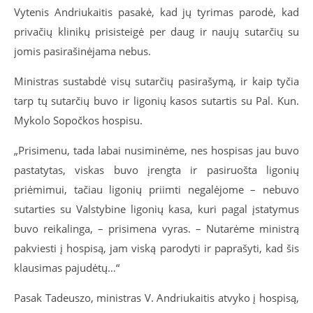
Vytenis Andriukaitis pasakė, kad jų tyrimas parodė, kad
privačių klinikų prisisteigė per daug ir naujų sutarčių su
jomis pasirašinėjama nebus.
Ministras sustabdė visų sutarčių pasirašymą, ir kaip tyčia
tarp tų sutarčių buvo ir ligonių kasos sutartis su Pal. Kun.
Mykolo Sopočkos hospisu.
„Prisimenu, tada labai nusiminėme, nes hospisas jau buvo
pastatytas, viskas buvo įrengta ir pasiruošta ligonių
priėmimui, tačiau ligonių priimti negalėjome – nebuvo
sutarties su Valstybine ligonių kasa, kuri pagal įstatymus
buvo reikalinga, – prisimena vyras. – Nutarėme ministrą
pakviesti į hospisą, jam viską parodyti ir paprašyti, kad šis
klausimas pajudėtų…“
Pasak Tadeuszo, ministras V. Andriukaitis atvyko į hospisą,