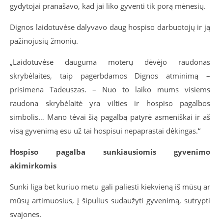
gydytojai pranašavo, kad jai liko gyventi tik porą mėnesių.
Dignos laidotuvėse dalyvavo daug hospiso darbuotojų ir ją
pažinojusių žmonių.
„Laidotuvėse dauguma moterų dėvėjo raudonas
skrybėlaites, taip pagerbdamos Dignos atminimą –
prisimena Tadeuszas. – Nuo to laiko mums visiems
raudona skrybėlaitė yra vilties ir hospiso pagalbos
simbolis… Mano tėvai šią pagalbą patyrė asmeniškai ir aš
visą gyvenimą esu už tai hospisui nepaprastai dėkingas.“
Hospiso pagalba sunkiausiomis gyvenimo
akimirkomis
Sunki liga bet kuriuo metu gali paliesti kiekvieną iš mūsų ar
mūsų artimuosius, į šipulius sudaužyti gyvenimą, sutrypti
svajones.