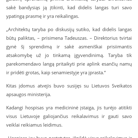
sakė bandysiąs ją įtikinti, kad didelis langas turi savo
ypatingą prasmę ir yra reikalingas.
„Architektų taryba po diskusijų sutiko, kad didelis langas
būtų paliktas, – prisimena Tadeuszas. – Direktorius tvirtai
gynė šį sprendimą ir sakė asmeniškai prisiimantis
atsakomybę už jo tinkamą įgyvendinimą. Taryba tik
parekomendavo langą pritaikyti prie aplink esančių namų
ir pridėti grotas, kaip senamiestyje yra įprasta.“
Kitas įdomus atvejis buvo susijęs su Lietuvos Sveikatos
apsaugos ministerija.
Kadangi hospisas yra medicininė įstaiga, jis turėjo atitikti
visus Lietuvoje galiojančius reikalavimus ir gauti savo
veiklai reikiamus leidimus.
„Hospisas jau buvo pastatytas, išpildė visus reikalavimus ir