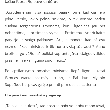
tačiau iš pradžių buvo santūrus.
„Aprodėme jam visą hospisą, paaiškinome, kad čia nėra
jokio verslo, jokio pelno siekimo, o tik norime padėti
sunkiai sergantiems žmonėms, kurių ligoninės jau net
nebepriima, – prisimena vyras. – Prisimenu, Andriukaitis
patylėjo ir staiga paklausė: „Ar jūs manėte, kad aš esu
nežmoniškas ministras ir tik noriu viską uždrausti? Mano
brolis sirgo vėžiu, aš puikiai suprantu jūsų įstaigos veiklos
prasmę ir reikalingumą šiuo metu…“
Po apsilankymo hospise ministras liepė ligonių kasai
išimties tvarka pasirašyti sutartį ir Pal. kun. Mykolo
Sopočkos hospisas galėjo priimti pirmuosius pacientus.
Hospise tėvo sveikata pagerėjo
„Taip jau susiklostė, kad hospise pabuvo ir abu mano tėvai,