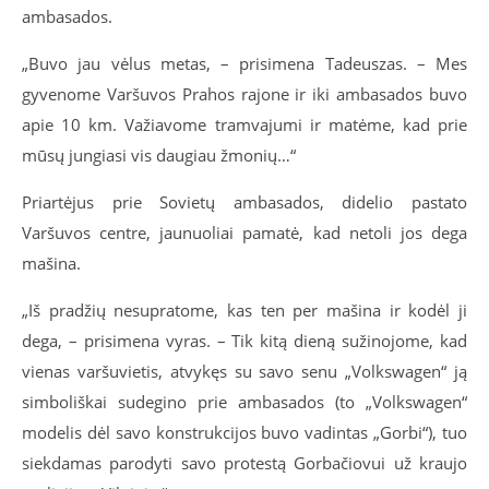
ambasados.
„Buvo jau vėlus metas, – prisimena Tadeuszas. – Mes
gyvenome Varšuvos Prahos rajone ir iki ambasados buvo
apie 10 km. Važiavome tramvajumi ir matėme, kad prie
mūsų jungiasi vis daugiau žmonių…“
Priartėjus prie Sovietų ambasados, didelio pastato
Varšuvos centre, jaunuoliai pamatė, kad netoli jos dega
mašina.
„Iš pradžių nesupratome, kas ten per mašina ir kodėl ji
dega, – prisimena vyras. – Tik kitą dieną sužinojome, kad
vienas varšuvietis, atvykęs su savo senu „Volkswagen“ ją
simboliškai sudegino prie ambasados (to „Volkswagen“
modelis dėl savo konstrukcijos buvo vadintas „Gorbi“), tuo
siekdamas parodyti savo protestą Gorbačiovui už kraujo