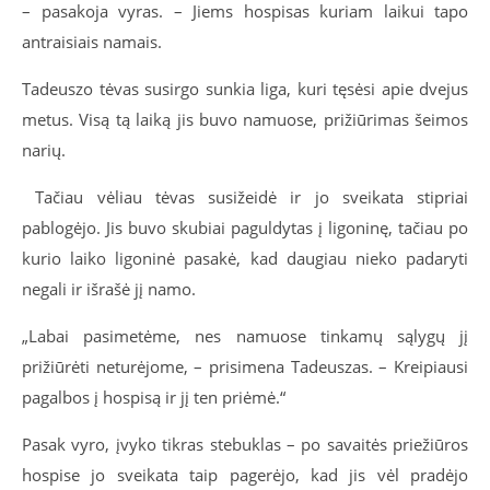
– pasakoja vyras. – Jiems hospisas kuriam laikui tapo
antraisiais namais.
Tadeuszo tėvas susirgo sunkia liga, kuri tęsėsi apie dvejus
metus. Visą tą laiką jis buvo namuose, prižiūrimas šeimos
narių.
Tačiau vėliau tėvas susižeidė ir jo sveikata stipriai
pablogėjo. Jis buvo skubiai paguldytas į ligoninę, tačiau po
kurio laiko ligoninė pasakė, kad daugiau nieko padaryti
negali ir išrašė jį namo.
„Labai pasimetėme, nes namuose tinkamų sąlygų jį
prižiūrėti neturėjome, – prisimena Tadeuszas. – Kreipiausi
pagalbos į hospisą ir jį ten priėmė.“
Pasak vyro, įvyko tikras stebuklas – po savaitės priežiūros
hospise jo sveikata taip pagerėjo, kad jis vėl pradėjo