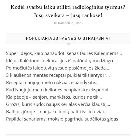
Kodėl svarbu laiku atlikti radiologinius tyrimus?
Jūsų sveikata – jūsų rankose!
10 balandžio, 2025
POPULIARIAUSI MĖNESIO STRAIPSNIAI
Super idėjos, kaip panaudoti senas taures Kalėdinėms…
Idėjos Kalėdoms: dekoracijos iš natūralių medžiagų
Po močiutės laidotuvių sesuo pasiėmė jos žiedą.…
3 kiaulienos mentės receptai puikiai tiksiantys ir…
Receptai naujųjų metų nakčiai: išbandykite…
Kad Naujųjų metų kelionės neapkarstų: ekspertai…
Klaipėdoje – senjorų mankštos, kurios ne tik…
Grožis, kuris žudo: naujas serialas verčia klausti,…
Baltijos jūroje – nauja kelionių patirtis: lietuviai…
Papildai sąnariams: mokslo pagrindu sudėliotas gidas