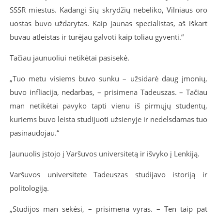
SSSR miestus. Kadangi šių skrydžių nebeliko, Vilniaus oro
uostas buvo uždarytas. Kaip jaunas specialistas, aš iškart
buvau atleistas ir turėjau galvoti kaip toliau gyventi.“
Tačiau jaunuoliui netikėtai pasisekė.
„Tuo metu visiems buvo sunku – užsidarė daug įmonių,
buvo infliacija, nedarbas, – prisimena Tadeuszas. – Tačiau
man netikėtai pavyko tapti vienu iš pirmųjų studentų,
kuriems buvo leista studijuoti užsienyje ir nedelsdamas tuo
pasinaudojau.“
Jaunuolis įstojo į Varšuvos universitetą ir išvyko į Lenkiją.
Varšuvos universitete Tadeuszas studijavo istoriją ir
politologiją.
„Studijos man sekėsi, – prisimena vyras. – Ten taip pat