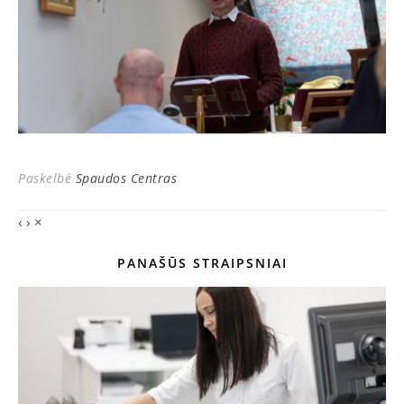
Paskelbė
Spaudos Centras
‹
›
×
PANAŠŪS STRAIPSNIAI