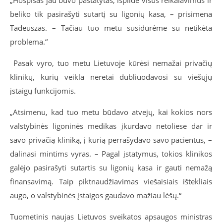
beliko tik pasirašyti sutartį su ligonių kasa, – prisimena
Tadeuszas. – Tačiau tuo metu susidūrėme su netikėta
problema.“
Pasak vyro, tuo metu Lietuvoje kūrėsi nemažai privačių
klinikų, kurių veikla neretai dubliuodavosi su viešųjų
įstaigų funkcijomis.
„Atsimenu, kad tuo metu būdavo atvejų, kai kokios nors
valstybinės ligoninės medikas įkurdavo netoliese dar ir
savo privačią kliniką, į kurią perrašydavo savo pacientus, –
dalinasi mintims vyras. – Pagal įstatymus, tokios klinikos
galėjo pasirašyti sutartis su ligonių kasa ir gauti nemažą
finansavimą. Taip piktnaudžiavimas viešaisiais ištekliais
augo, o valstybinės įstaigos gaudavo mažiau lėšų.“
Tuometinis naujas Lietuvos sveikatos apsaugos ministras