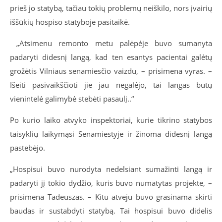
prieš jo statybą, tačiau tokių problemų neiškilo, nors įvairių
iššūkių hospiso statyboje pasitaikė.
„Atsimenu remonto metu palėpėje buvo sumanyta
padaryti didesnį langą, kad ten esantys pacientai galėtų
grožėtis Vilniaus senamiesčio vaizdu, – prisimena vyras. –
Išeiti pasivaikščioti jie jau negalėjo, tai langas būtų
vienintelė galimybė stebėti pasaulį..“
Po kurio laiko atvyko inspektoriai, kurie tikrino statybos
taisyklių laikymąsi Senamiestyje ir žinoma didesnį langą
pastebėjo.
„Hospisui buvo nurodyta nedelsiant sumažinti langą ir
padaryti jį tokio dydžio, kuris buvo numatytas projekte, –
prisimena Tadeuszas. – Kitu atveju buvo grasinama skirti
baudas ir sustabdyti statybą. Tai hospisui buvo didelis