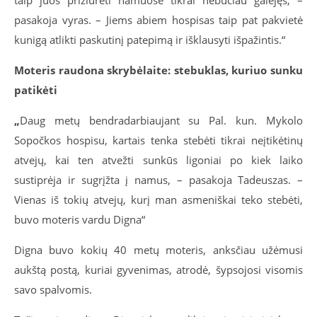
pasakoja vyras. – Jiems abiem hospisas taip pat pakvietė
kunigą atlikti paskutinį patepimą ir išklausyti išpažintis.“
Moteris raudona skrybėlaite: stebuklas, kuriuo sunku
patikėti
„
Daug metų bendradarbiaujant su Pal. kun. Mykolo
Sopočkos hospisu, kartais tenka stebėti tikrai neįtikėtinų
atvejų, kai ten atvežti sunkūs ligoniai po kiek laiko
sustiprėja ir sugrįžta į namus, – pasakoja Tadeuszas. –
Vienas iš tokių atvejų, kurį man asmeniškai teko stebėti,
buvo moteris vardu Digna“
Digna buvo kokių 40 metų moteris, anksčiau užėmusi
aukštą postą, kuriai gyvenimas, atrodė, šypsojosi visomis
savo spalvomis.