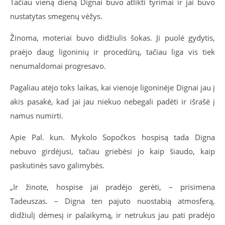
Tačiau vieną dieną Dignai buvo atlikti tyrimai ir jai buvo
nustatytas smegenų vėžys.
Žinoma, moteriai buvo didžiulis šokas. Ji puolė gydytis,
praėjo daug ligoninių ir procedūrų, tačiau liga vis tiek
nenumaldomai progresavo.
Pagaliau atėjo toks laikas, kai vienoje ligoninėje Dignai jau į
akis pasakė, kad jai jau niekuo nebegali padėti ir išrašė į
namus numirti.
Apie Pal. kun. Mykolo Sopočkos hospisą tada Digna
nebuvo girdėjusi, tačiau griebėsi jo kaip šiaudo, kaip
paskutinės savo galimybės.
„Ir žinote, hospise jai pradėjo gerėti, – prisimena
Tadeuszas. – Digna ten pajuto nuostabią atmosferą,
didžiulį dėmesį ir palaikymą, ir netrukus jau pati pradėjo