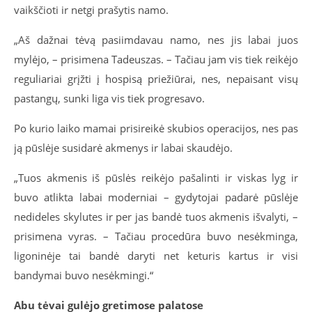
vaikščioti ir netgi prašytis namo.
„Aš dažnai tėvą pasiimdavau namo, nes jis labai juos
mylėjo, – prisimena Tadeuszas. – Tačiau jam vis tiek reikėjo
reguliariai grįžti į hospisą priežiūrai, nes, nepaisant visų
pastangų, sunki liga vis tiek progresavo.
Po kurio laiko mamai prisireikė skubios operacijos, nes pas
ją pūslėje susidarė akmenys ir labai skaudėjo.
„Tuos akmenis iš pūslės reikėjo pašalinti ir viskas lyg ir
buvo atlikta labai moderniai – gydytojai padarė pūslėje
nedideles skylutes ir per jas bandė tuos akmenis išvalyti, –
prisimena vyras. – Tačiau procedūra buvo nesėkminga,
ligoninėje tai bandė daryti net keturis kartus ir visi
bandymai buvo nesėkmingi.“
Abu tėvai gulėjo gretimose palatose