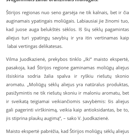
Štirijos regionas nuo seno garsėja ne tik kalnais, bet ir čia
auginamais ypatingais moliūgais. Labiausiai jie žinomi tuo,
kad juose auga belukštės sėklos. Iš šių sėklų pagamintas
aliejus turi ypatingų savybių ir yra itin vertinamas kaip
labai vertingas delikatesas.
Vilma Juodkazienė, prekybos tinklo „Iki“ maisto ekspertė,
pasakoja, kad Štirijos regione gaminamas moliūgų aliejus
išsiskiria sodria žalia spalva ir ryškiu riešutų skonio
aromatu. „Moliūgų sėklų aliejus yra natūralus produktas,
pasižymintis ne tik riešutų skoniu ir maloniu aromatu, bet
ir sveikatą teigiamai veikiančiomis savybėmis: šis aliejus
gali pagerinti virškinimą, veikia kaip antioksidantas, be to,
jis stiprina plaukų augimą“, – sako V. Juodkazienė.
Maisto ekspertė pabrėžia, kad Štirijos moliūgų sėklų aliejus