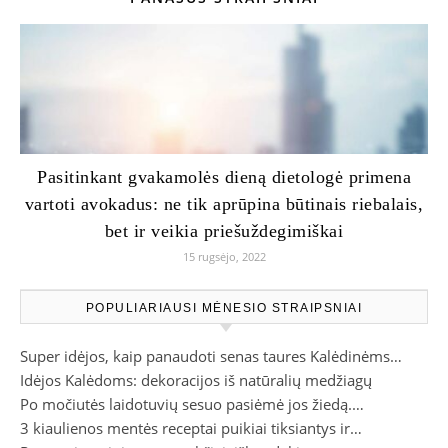
Pasitinkant gvakamolės dieną dietologė primena
vartoti avokadus: ne tik aprūpina būtinais riebalais,
bet ir veikia priešuždegimiškai
15 rugsėjo, 2022
POPULIARIAUSI MĖNESIO STRAIPSNIAI
Super idėjos, kaip panaudoti senas taures Kalėdinėms…
Idėjos Kalėdoms: dekoracijos iš natūralių medžiagų
Po močiutės laidotuvių sesuo pasiėmė jos žiedą.…
3 kiaulienos mentės receptai puikiai tiksiantys ir…