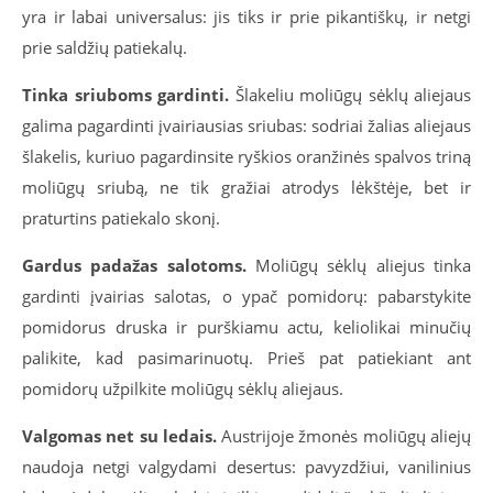
yra ir labai universalus: jis tiks ir prie pikantiškų, ir netgi
prie saldžių patiekalų.
Tinka sriuboms gardinti.
Šlakeliu moliūgų sėklų aliejaus
galima pagardinti įvairiausias sriubas: sodriai žalias aliejaus
šlakelis, kuriuo pagardinsite ryškios oranžinės spalvos triną
moliūgų sriubą, ne tik gražiai atrodys lėkštėje, bet ir
praturtins patiekalo skonį.
Gardus padažas salotoms.
Moliūgų sėklų aliejus tinka
gardinti įvairias salotas, o ypač pomidorų: pabarstykite
pomidorus druska ir purškiamu actu, keliolikai minučių
palikite, kad pasimarinuotų. Prieš pat patiekiant ant
pomidorų užpilkite moliūgų sėklų aliejaus.
Valgomas net su ledais.
Austrijoje žmonės moliūgų aliejų
naudoja netgi valgydami desertus: pavyzdžiui, vanilinius