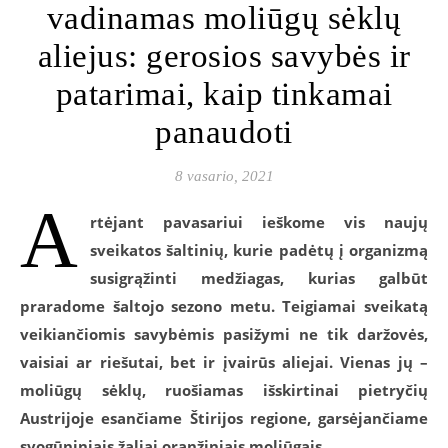
vadinamas moliūgų sėklų
aliejus: gerosios savybės ir
patarimai, kaip tinkamai
panaudoti
8 vasario, 2021
A
rtėjant pavasariui ieškome vis naujų
sveikatos šaltinių, kurie padėtų
į organizmą
susigrąžinti medžiagas, kurias galbūt
praradome šaltojo sezono metu.
Teigiamai sveikatą
veikiančiomis savybėmis pasižymi ne tik daržovės,
vaisiai ar riešutai, bet ir įvairūs aliejai. Vienas jų –
moliūgų sėklų, ruošiamas išskirtinai pietryčių
Austrijoje esančiame Štirijos regione, garsėjančiame
svogūniniais žaliai oranžiniais moliūgais.