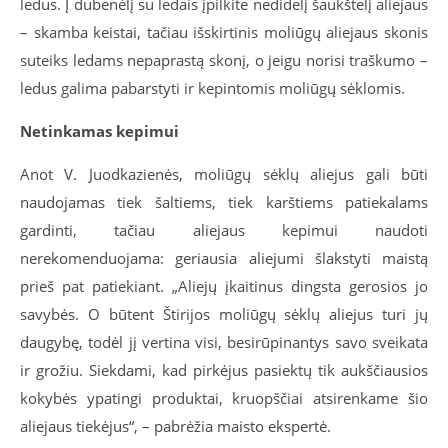
ledus. Į dubenėlį su ledais įpilkite nedidelį šaukštelį aliejaus
– skamba keistai, tačiau išskirtinis moliūgų aliejaus skonis
suteiks ledams nepaprastą skonį, o jeigu norisi traškumo –
ledus galima pabarstyti ir kepintomis moliūgų sėklomis.
Netinkamas kepimui
Anot V. Juodkazienės, moliūgų sėklų aliejus gali būti
naudojamas tiek šaltiems, tiek karštiems patiekalams
gardinti, tačiau aliejaus kepimui naudoti
nerekomenduojama: geriausia aliejumi šlakstyti maistą
prieš pat patiekiant. „Aliejų įkaitinus dingsta gerosios jo
savybės. O būtent Štirijos moliūgų sėklų aliejus turi jų
daugybę, todėl jį vertina visi, besirūpinantys savo sveikata
ir grožiu. Siekdami, kad pirkėjus pasiektų tik aukščiausios
kokybės ypatingi produktai, kruopščiai atsirenkame šio
aliejaus tiekėjus“, – pabrėžia maisto ekspertė.