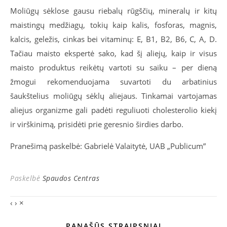
Moliūgų sėklose gausu riebalų rūgščių, mineralų ir kitų
maistingų medžiagų, tokių kaip kalis, fosforas, magnis,
kalcis, geležis, cinkas bei vitaminų: E, B1, B2, B6, C, A, D.
Tačiau maisto ekspertė sako, kad šį aliejų, kaip ir visus
maisto produktus reikėtų vartoti su saiku – per dieną
žmogui rekomenduojama suvartoti du arbatinius
šaukštelius moliūgų sėklų aliejaus. Tinkamai vartojamas
aliejus organizme gali padėti reguliuoti cholesterolio kiekį
ir virškinimą, prisidėti prie geresnio širdies darbo.
Pranešimą paskelbė: Gabrielė Valaitytė, UAB „Publicum”
Paskelbė
Spaudos Centras
‹
›
×
PANAŠŪS STRAIPSNIAI