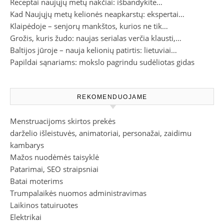
Receptai naujųjų metų nakčiai: išbandykite…
Kad Naujųjų metų kelionės neapkarstų: ekspertai…
Klaipėdoje – senjorų mankštos, kurios ne tik…
Grožis, kuris žudo: naujas serialas verčia klausti,…
Baltijos jūroje – nauja kelionių patirtis: lietuviai…
Papildai sąnariams: mokslo pagrindu sudėliotas gidas
REKOMENDUOJAME
Menstruacijoms skirtos prekės
darželio išleistuvės, animatoriai, personažai, zaidimu
kambarys
Mažos nuodėmės taisyklė
Patarimai, SEO straipsniai
Batai moterims
Trumpalaikės nuomos administravimas
Laikinos tatuiruotes
Elektrikai