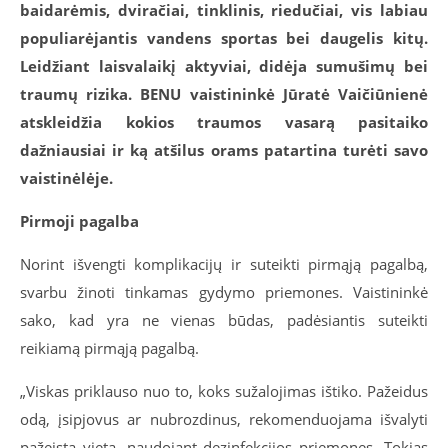
baidarėmis, dviračiai, tinklinis, riedučiai, vis labiau
populiarėjantis vandens sportas bei daugelis kitų.
Leidžiant laisvalaikį aktyviai, didėja sumušimų bei
traumų rizika. BENU vaistininkė Jūratė Vaičiūnienė
atskleidžia kokios traumos vasarą pasitaiko
dažniausiai ir ką atšilus orams patartina turėti savo
vaistinėlėje.
Pirmoji pagalba
Norint išvengti komplikacijų ir suteikti pirmąją pagalbą,
svarbu žinoti tinkamas gydymo priemones. Vaistininkė
sako, kad yra ne vienas būdas, padėsiantis suteikti
reikiamą pirmąją pagalbą.
„Viskas priklauso nuo to, koks sužalojimas ištiko. Pažeidus
odą, įsipjovus ar nubrozdinus, rekomenduojama išvalyti
pažeistą vietą, naudojant dezinfekcijos priemones. Tokias