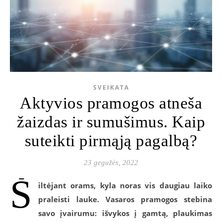
SVEIKATA
Aktyvios pramogos atneša
žaizdas ir sumušimus. Kaip
suteikti pirmąją pagalbą?
23 gegužės, 2022
Š
iltėjant orams, kyla noras vis daugiau laiko
praleisti lauke. Vasaros pramogos stebina
savo įvairumu: išvykos į gamtą, plaukimas