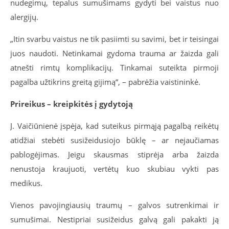
nudegimų, tepalus sumušimams gydyti bei vaistus nuo
alergijų.
„Itin svarbu vaistus ne tik pasiimti su savimi, bet ir teisingai
juos naudoti. Netinkamai gydoma trauma ar žaizda gali
atnešti rimtų komplikacijų. Tinkamai suteikta pirmoji
pagalba užtikrins greitą gijimą“, – pabrėžia vaistininkė.
Prireikus – kreipkitės į gydytoją
J. Vaičiūnienė įspėja, kad suteikus pirmąją pagalbą reikėtų
atidžiai stebėti susižeidusiojo būklę – ar nejaučiamas
pablogėjimas. Jeigu skausmas stiprėja arba žaizda
nenustoja kraujuoti, vertėtų kuo skubiau vykti pas
medikus.
Vienos pavojingiausių traumų – galvos sutrenkimai ir
sumušimai. Nestipriai susižeidus galvą gali pakakti ją