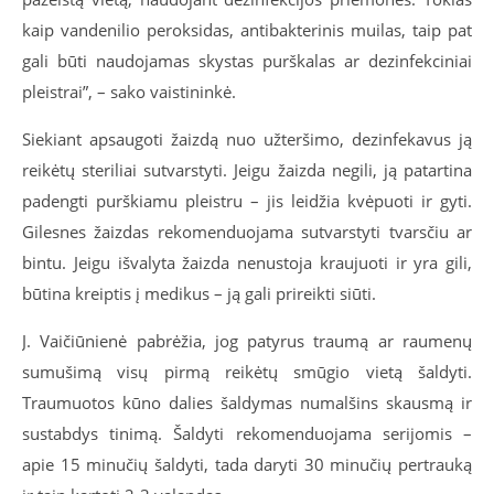
kaip vandenilio peroksidas, antibakterinis muilas, taip pat
gali būti naudojamas skystas purškalas ar dezinfekciniai
pleistrai”, – sako vaistininkė.
Siekiant apsaugoti žaizdą nuo užteršimo, dezinfekavus ją
reikėtų steriliai sutvarstyti. Jeigu žaizda negili, ją patartina
padengti purškiamu pleistru – jis leidžia kvėpuoti ir gyti.
Gilesnes žaizdas rekomenduojama sutvarstyti tvarsčiu ar
bintu. Jeigu išvalyta žaizda nenustoja kraujuoti ir yra gili,
būtina kreiptis į medikus – ją gali prireikti siūti.
J. Vaičiūnienė pabrėžia, jog patyrus traumą ar raumenų
sumušimą visų pirmą reikėtų smūgio vietą šaldyti.
Traumuotos kūno dalies šaldymas numalšins skausmą ir
sustabdys tinimą. Šaldyti rekomenduojama serijomis –
apie 15 minučių šaldyti, tada daryti 30 minučių pertrauką