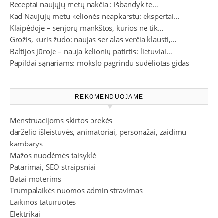
Receptai naujųjų metų nakčiai: išbandykite…
Kad Naujųjų metų kelionės neapkarstų: ekspertai…
Klaipėdoje – senjorų mankštos, kurios ne tik…
Grožis, kuris žudo: naujas serialas verčia klausti,…
Baltijos jūroje – nauja kelionių patirtis: lietuviai…
Papildai sąnariams: mokslo pagrindu sudėliotas gidas
REKOMENDUOJAME
Menstruacijoms skirtos prekės
darželio išleistuvės, animatoriai, personažai, zaidimu
kambarys
Mažos nuodėmės taisyklė
Patarimai, SEO straipsniai
Batai moterims
Trumpalaikės nuomos administravimas
Laikinos tatuiruotes
Elektrikai