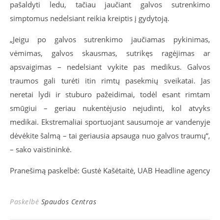
pašaldyti ledu, tačiau jaučiant galvos sutrenkimo
simptomus nedelsiant reikia kreiptis į gydytoją.
„Jeigu po galvos sutrenkimo jaučiamas pykinimas,
vėmimas, galvos skausmas, sutrikęs ragėjimas ar
apsvaigimas – nedelsiant vykite pas medikus. Galvos
traumos gali turėti itin rimtų pasekmių sveikatai. Jas
neretai lydi ir stuburo pažeidimai, todėl esant rimtam
smūgiui – geriau nukentėjusio nejudinti, kol atvyks
medikai. Ekstremaliai sportuojant sausumoje ar vandenyje
dėvėkite šalmą – tai geriausia apsauga nuo galvos traumų“,
– sako vaistininkė.
Pranešimą paskelbė: Gustė Kašėtaitė, UAB Headline agency
Paskelbė
Spaudos Centras