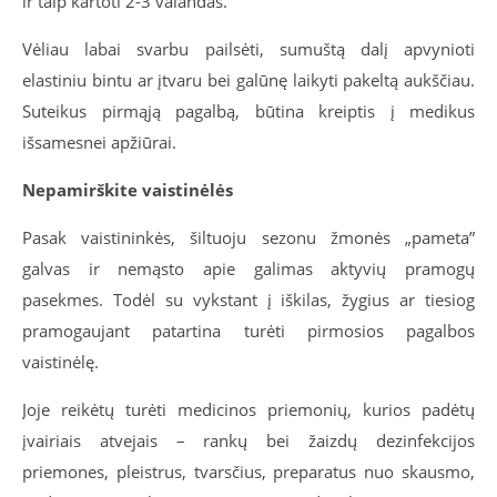
ir taip kartoti 2-3 valandas.
Vėliau labai svarbu pailsėti, sumuštą dalį apvynioti
elastiniu bintu ar įtvaru bei galūnę laikyti pakeltą aukščiau.
Suteikus pirmąją pagalbą, būtina kreiptis į medikus
išsamesnei apžiūrai.
Nepamirškite vaistinėlės
Pasak vaistininkės, šiltuoju sezonu žmonės „pameta”
galvas ir nemąsto apie galimas aktyvių pramogų
pasekmes. Todėl su vykstant į iškilas, žygius ar tiesiog
pramogaujant patartina turėti pirmosios pagalbos
vaistinėlę.
Joje reikėtų turėti medicinos priemonių, kurios padėtų
įvairiais atvejais – rankų bei žaizdų dezinfekcijos
priemones, pleistrus, tvarsčius, preparatus nuo skausmo,