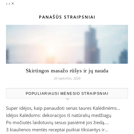
‹
›
×
PANAŠŪS STRAIPSNIAI
Skirtingos masažo rūšys ir jų nauda
20 lapkričio, 2020
POPULIARIAUSI MĖNESIO STRAIPSNIAI
Super idėjos, kaip panaudoti senas taures Kalėdinėms…
Idėjos Kalėdoms: dekoracijos iš natūralių medžiagų
Po močiutės laidotuvių sesuo pasiėmė jos žiedą.…
3 kiaulienos mentės receptai puikiai tiksiantys ir…