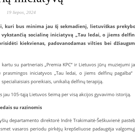
19 liepos, 2024
i, kuri bus minima jau šį sekmadienį, lietuviškas prekyb
ykstančią socialinę iniciatyvą „Tau ledai, o jiems delfi
 prisidėti kiekvienas, padovanodamas vilties bei džiaugs
 kartu su partneriais „Premia KPC“ ir Lietuvos jūrų muziejumi j
rie prasmingos iniciatyvos „Tau ledai, o jiems delfinų pagalba“ 
pecialiaisiais poreikiais, unikalią delfinų terapiją.
 jau 105-tąją Lietuvos šeimą per visą akcijos gyvavimo istoriją.
ledais su razinomis
yšių departamento direktorė Indrė Trakimaitė-Šeškuvienė pasteb
i, kasmet vasaros periodu pirkėjų krepšeliuose padaugėja valgomų