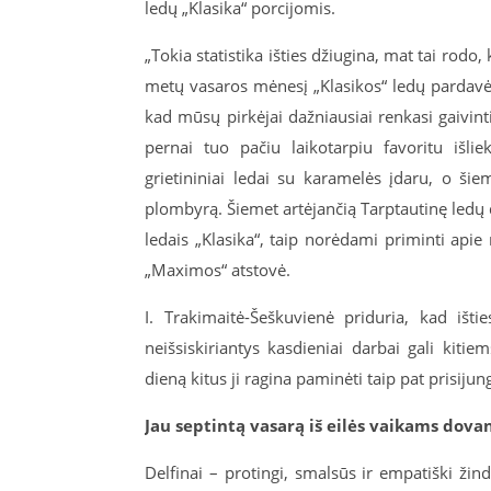
ledų „Klasika“ porcijomis.
„Tokia statistika išties džiugina, mat tai rodo
metų vasaros mėnesį „Klasikos“ ledų pardav
kad mūsų pirkėjai dažniausiai renkasi gaivintis
pernai tuo pačiu laikotarpiu favoritu išlie
grietininiai ledai su karamelės įdaru, o šiem
plombyrą. Šiemet artėjančią Tarptautinę ledų
ledais „Klasika“, taip norėdami priminti apie
„Maximos“ atstovė.
I. Trakimaitė-Šeškuvienė priduria, kad išti
neišsiskiriantys kasdieniai darbai gali kitie
dieną kitus ji ragina paminėti taip pat prisijung
Jau septintą vasarą iš eilės vaikams dov
Delfinai – protingi, smalsūs ir empatiški žind