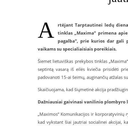
A
rtėjant Tarptautinei ledų diena
tinklas „Maxima“ primena apie v
pagalba“, prie kurios dar gali
vaikams su specialiaisiais poreikiais.
Šiemet lietuviškas prekybos tinklas „Maxima“
septintą vasarą iš eilės kviečia prisidėti p
padovanoti 15-ai šeimų, auginančių atžalas su s
Skaičiuojama, kad šiųmetinė akcija pradžiugins
Dažniausiai gaivinasi vanilinio plombyro 
„Maximos“ Komunikacijos ir korporatyvinių r
kad vykstant šiai jautriai socialinei akcija