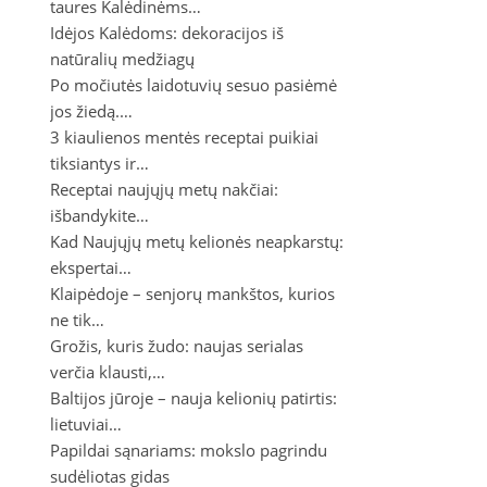
taures Kalėdinėms…
Idėjos Kalėdoms: dekoracijos iš
natūralių medžiagų
Po močiutės laidotuvių sesuo pasiėmė
jos žiedą.…
3 kiaulienos mentės receptai puikiai
tiksiantys ir…
Receptai naujųjų metų nakčiai:
išbandykite…
Kad Naujųjų metų kelionės neapkarstų:
ekspertai…
Klaipėdoje – senjorų mankštos, kurios
ne tik…
Grožis, kuris žudo: naujas serialas
verčia klausti,…
Baltijos jūroje – nauja kelionių patirtis:
lietuviai…
Papildai sąnariams: mokslo pagrindu
sudėliotas gidas