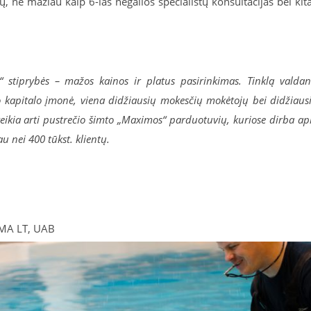
, ne mažiau kaip 6-ias negalios specialistų konsultacijas bei kit
“ stiprybės – mažos kainos ir platus pasirinkimas. Tinklą valdan
o kapitalo įmonė, viena didžiausių mokesčių mokėtojų bei didžiaus
veikia arti pustrečio šimto „Maximos“ parduotuvių, kuriose dirba ap
u nei 400 tūkst. klientų.
IMA LT, UAB