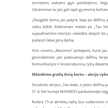
turintiems vaikams įgyti pasitikėjimo, teig
Užsiėmimai su jais gali tapti gyvenimą keičianč
„Daugybė šeimų jau patyrė, kaip po delfinų a
vaikų būklė. Kiekvienais metais po „Tau leda
sujaudinančios istorijos neleidžia abejoti šio 
padaryti labai gerą darbą.
Ačiū visiems „Maximos“ pirkėjams, kurie jau se
gaivindamiesi jais padovanoja delfinų terap
Komunikacijos ir korporatyvinių ryšių depart
Skleiskime gražią žinią kartu – akcija vyks
Socialinės akcijos „Tau ledai, o jiems delfinų p
31 d. bet kurioje MAXIMOS parduotuvėje įsigyt
Rudenį 15-ai atrinktų vaikų bus sudaromos ind