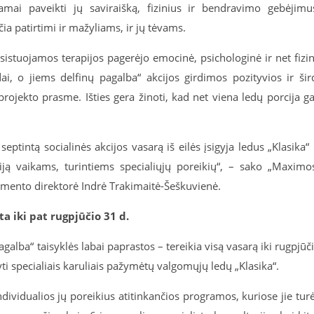
iamai paveikti jų saviraišką, fizinius ir bendravimo gebėjimu
ia patirtimi ir mažyliams, ir jų tėvams.
sistuojamos terapijos pagerėjo emocinė, psichologinė ir net fizi
i, o jiems delfinų pagalba“ akcijos girdimos pozityvios ir šir
projekto prasme. Išties gera žinoti, kad net viena ledų porcija ga
ptintą socialinės akcijos vasarą iš eilės įsigyja ledus „Klasika“ 
iją vaikams, turintiems specialiųjų poreikių“, – sako „Maximo
amento direktorė Indrė Trakimaitė-Šeškuvienė.
ta iki pat rugpjūčio 31 d.
agalba“ taisyklės labai paprastos – tereikia visą vasarą iki rugpjūč
i specialiais karuliais pažymėtų valgomųjų ledų „Klasika“.
ividualios jų poreikius atitinkančios programos, kuriose jie tur