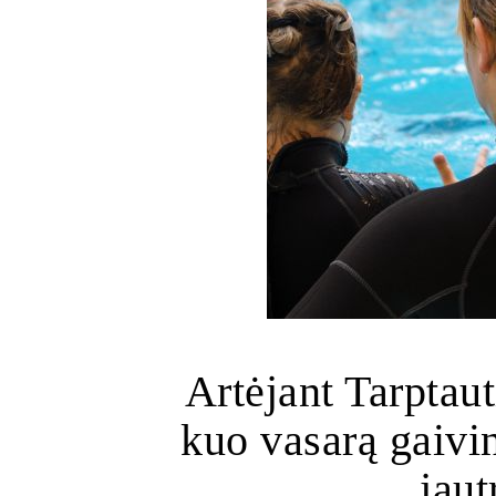
Artėjant Tarptaut
kuo vasarą gaivin
jaut