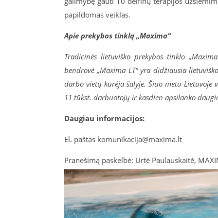
galimybę gauti 10 delfinų terapijos užsiėmimų
papildomas veiklas.
Apie prekybos tinklą „Maxima“
Tradicinės lietuviško prekybos tinklo „Maxima
bendrovė „Maxima LT“ yra didžiausia lietuvišk
darbo vietų kūrėja šalyje. Šiuo metu Lietuvoje 
11 tūkst. darbuotojų ir kasdien apsilanko daugia
Daugiau informacijos:
El. paštas komunikacija@maxima.lt
Pranešimą paskelbė: Urtė Paulauskaitė, MAX