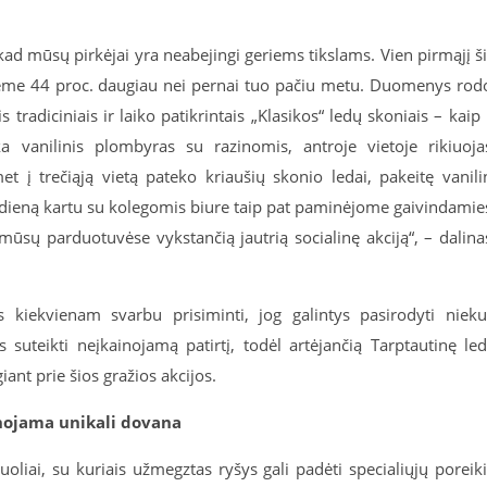
, kad mūsų pirkėjai yra neabejingi geriems tikslams. Vien pirmąjį š
ėme 44 proc. daugiau nei pernai tuo pačiu metu. Duomenys rod
 tradiciniais ir laiko patikrintais „Klasikos“ ledų skoniais – kaip 
ka vanilinis plombyras su razinomis, antroje vietoje rikiuoja
et į trečiąją vietą pateko kriaušių skonio ledai, pakeitę vanili
 dieną kartu su kolegomis biure taip pat paminėjome gaivindamie
 mūsų parduotuvėse vykstančią jautrią socialinę akciją“, – dalina
es kiekvienam svarbu prisiminti, jog galintys pasirodyti niek
ms suteikti neįkainojamą patirtį, todėl artėjančią Tarptautinę le
iant prie šios gražios akcijos.
anojama unikali dovana
uoliai, su kuriais užmegztas ryšys gali padėti specialiųjų poreik