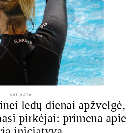
SVEIKATA
inei ledų dienai apžvelgė,
asi pirkėjai: primena apie
rią iniciatyvą