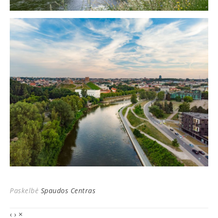
Paskelbė
Spaudos Centras
‹
›
×