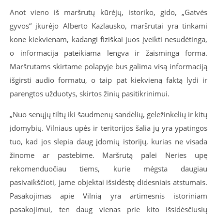
Anot vieno iš maršrutų kūrėjų, istoriko, gido, „Gatvės
gyvos“ įkūrėjo Alberto Kazlausko, maršrutai yra tinkami
kone kiekvienam, kadangi fiziškai juos įveikti nesudėtinga,
o informacija pateikiama lengva ir žaisminga forma.
Maršrutams skirtame polapyje bus galima visą informaciją
išgirsti audio formatu, o taip pat kiekvieną faktą lydi ir
parengtos užduotys, skirtos žinių pasitikrinimui.
„Nuo senųjų tiltų iki šaudmenų sandėlių, geležinkelių ir kitų
įdomybių. Vilniaus upės ir teritorijos šalia jų yra ypatingos
tuo, kad jos slepia daug įdomių istorijų, kurias ne visada
žinome ar pastebime. Maršrutą palei Neries upę
rekomenduočiau tiems, kurie mėgsta daugiau
pasivaikščioti, jame objektai išsidėstę didesniais atstumais.
Pasakojimas apie Vilnią yra artimesnis istoriniam
pasakojimui, ten daug vienas prie kito išsidėsčiusių