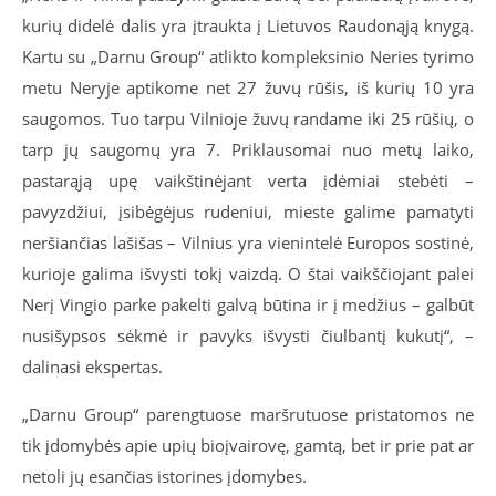
kurių didelė dalis yra įtraukta į Lietuvos Raudonąją knygą.
Kartu su „Darnu Group“ atlikto kompleksinio Neries tyrimo
metu Neryje aptikome net 27 žuvų rūšis, iš kurių 10 yra
saugomos. Tuo tarpu Vilnioje žuvų randame iki 25 rūšių, o
tarp jų saugomų yra 7. Priklausomai nuo metų laiko,
pastarąją upę vaikštinėjant verta įdėmiai stebėti –
pavyzdžiui, įsibėgėjus rudeniui, mieste galime pamatyti
neršiančias lašišas – Vilnius yra vienintelė Europos sostinė,
kurioje galima išvysti tokį vaizdą. O štai vaikščiojant palei
Nerį Vingio parke pakelti galvą būtina ir į medžius – galbūt
nusišypsos sėkmė ir pavyks išvysti čiulbantį kukutį“, –
dalinasi ekspertas.
„Darnu Group“ parengtuose maršrutuose pristatomos ne
tik įdomybės apie upių bioįvairovę, gamtą, bet ir prie pat ar
netoli jų esančias istorines įdomybes.