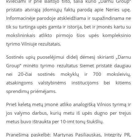
kviečiami ir prie Baltojo tilto, šalia kurio „Darnu Group“
pristato atvirąją įdomiųjų faktų parodą apie Neries upę.
Informacinėje parodoje atskleidžiama ir supažindinama ne
tik su turtinga upės gamta ir istorija, bet ir įmonės kartu su
mokslininkais atlikto pirmojo šios upės kompleksinio
tyrimo Vilniuje rezultatais.
Sostinės upių puoselėjimui didelį dėmesį skirianti „Darnu
Group“ minėto tyrimo rezultatus šiemet pristatė daugiau
nei 20-čiai sostinės mokyklų ir 700 moksleivių,
atsakingoms valstybinėms institucijoms bei kitiems
sprendimų priėmėjams.
Prieš keletą metų įmonė atliko analogišką Vilnios tyrimą ir
jos valymo darbus, kurių metu iš upės dugno per trejus
metus buvo ištraukta per 10-imt tonų šiukšlių.
Pranešimą paskelbė: Martynas Pasiliauskas, Integrity PR,