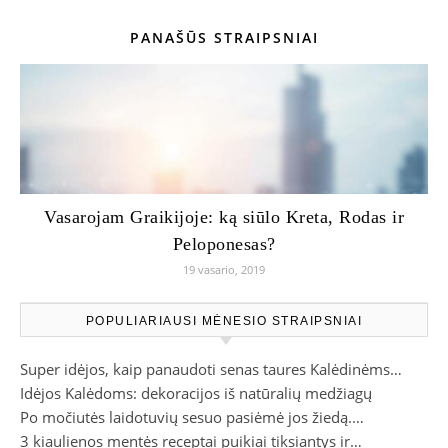
PANAŠŪS STRAIPSNIAI
Vasarojam Graikijoje: ką siūlo Kreta, Rodas ir
Peloponesas?
19 vasario, 2019
POPULIARIAUSI MĖNESIO STRAIPSNIAI
Super idėjos, kaip panaudoti senas taures Kalėdinėms…
Idėjos Kalėdoms: dekoracijos iš natūralių medžiagų
Po močiutės laidotuvių sesuo pasiėmė jos žiedą.…
3 kiaulienos mentės receptai puikiai tiksiantys ir…