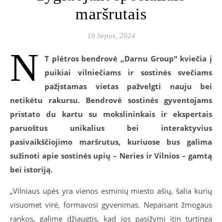
maršrutais
19 liepos, 2024
N
T plėtros bendrovė „Darnu Group“ kviečia į
puikiai vilniečiams ir sostinės svečiams
pažįstamas vietas pažvelgti nauju bei
netikėtu rakursu. Bendrovė sostinės gyventojams
pristato du kartu su mokslininkais ir ekspertais
paruoštus unikalius bei interaktyvius
pasivaikščiojimo maršrutus, kuriuose bus galima
sužinoti apie sostinės upių – Neries ir Vilnios – gamtą
bei istoriją.
„Vilniaus upės yra vienos esminių miesto ašių, šalia kurių
visuomet virė, formavosi gyvenimas. Nepaisant žmogaus
rankos, galime džiaugtis, kad jos pasižymi itin turtinga