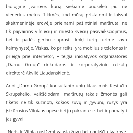
biologine įvairove, kurią siekiame puoselėti jau ne
vienerius metus. Tikimės, kad mūsų pristatomi ir laisvai
skaitmeninėje erdvėje prieinami pažintiniai maršrutai ne
tik paįvairins vilniečių ir miesto svečių pasivaikščiojimus,
bet ir padės geriau suprasti, kokį turtą turime savo
kaimynystėje. Viskas, ko prireiks, yra mobilusis telefonas ir
prieiga prie interneto“, – teigia iniciatyvos organizatorės
„Darnu Group“ rinkodaros ir korporatyvinių reikalų
direktorė Akvilė Liaudanskienė.
Anot „Darnu Group“ konsultanto upių klausimais Kęstučio
Skrupskelio, vaikščiodami maršrutų takais žmonės gali
tikėtis ne tik sužinoti, kokios žuvų ir gyvūnų rūšys yra
įsikūrusios Vilniaus upėse bei jų pakrantėse, bet ir pamatyti
jas gyvai.
„Neris ir Vilnia pasižymi gausia žuvų bei paukščių įvairove,