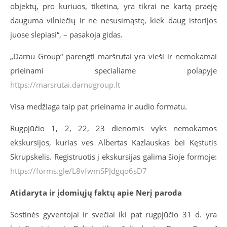
objektų, pro kuriuos, tikėtina, yra tikrai ne kartą praėję
dauguma vilniečių ir nė nesusimąstę, kiek daug istorijos
juose slepiasi“, – pasakoja gidas.
„Darnu Group“ parengti maršrutai yra vieši ir nemokamai
prieinami specialiame polapyje
https://marsrutai.darnugroup.lt
Visa medžiaga taip pat prieinama ir audio formatu.
Rugpjūčio 1, 2, 22, 23 dienomis vyks nemokamos
ekskursijos, kurias ves Albertas Kazlauskas bei Kęstutis
Skrupskelis. Registruotis į ekskursijas galima šioje formoje:
https://forms.gle/L8vfwmSPJdgqo6sD7
Atidaryta ir įdomiųjų faktų apie Nerį paroda
Sostinės gyventojai ir svečiai iki pat rugpjūčio 31 d. yra