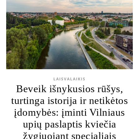
LAISVALAIKIS
Beveik išnykusios rūšys,
turtinga istorija ir netikėtos
įdomybės: įminti Vilniaus
upių paslaptis kviečia
žygiuojant specialiais