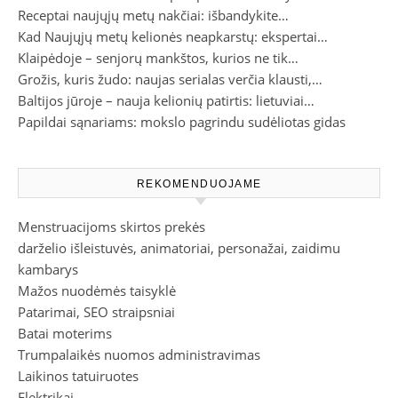
Receptai naujųjų metų nakčiai: išbandykite…
Kad Naujųjų metų kelionės neapkarstų: ekspertai…
Klaipėdoje – senjorų mankštos, kurios ne tik…
Grožis, kuris žudo: naujas serialas verčia klausti,…
Baltijos jūroje – nauja kelionių patirtis: lietuviai…
Papildai sąnariams: mokslo pagrindu sudėliotas gidas
REKOMENDUOJAME
Menstruacijoms skirtos prekės
darželio išleistuvės, animatoriai, personažai, zaidimu
kambarys
Mažos nuodėmės taisyklė
Patarimai, SEO straipsniai
Batai moterims
Trumpalaikės nuomos administravimas
Laikinos tatuiruotes
Elektrikai