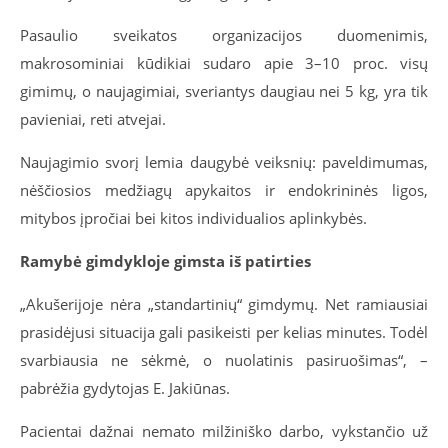
Pasaulio sveikatos organizacijos duomenimis,
makrosominiai kūdikiai sudaro apie 3–10 proc. visų
gimimų, o naujagimiai, sveriantys daugiau nei 5 kg, yra tik
pavieniai, reti atvejai.
Naujagimio svorį lemia daugybė veiksnių: paveldimumas,
nėščiosios medžiagų apykaitos ir endokrininės ligos,
mitybos įpročiai bei kitos individualios aplinkybės.
Ramybė gimdykloje gimsta iš patirties
„Akušerijoje nėra „standartinių“ gimdymų. Net ramiausiai
prasidėjusi situacija gali pasikeisti per kelias minutes. Todėl
svarbiausia ne sėkmė, o nuolatinis pasiruošimas“, –
pabrėžia gydytojas E. Jakiūnas.
Pacientai dažnai nemato milžiniško darbo, vykstančio už