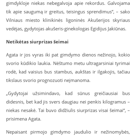
gimdykloje niekas nebegalvoja apie rekordus. Galvojama
tik apie saugumą ir greitus, teisingus sprendimus“, – sako
Vilniaus miesto klinikinės ligoninės Akušerijos skyriaus
vedėjas, gydytojas akušeris-ginekologas Egidijus Jakiūnas.
Netikėtas siurprizas šeimai
Agata ir jos vyras iki pat gimdymo dienos nežinojo, kokio
svorio kūdikio laukia. Nėštumo metu ultragarsiniai tyrimai
rodė, kad vaisius bus stambus, aukštas ir ilgakojis, tačiau
tikslaus svorio prognozuoti neįmanoma.
„Gydytojai užsimindavo, kad sūnus greičiausiai bus
didesnis, bet kad jis svers daugiau nei penkis kilogramus –
niekas nesakė. Tai buvo didžiulis siurprizas visai šeimai“, –
prisimena Agata.
Nepaisant pirmojo gimdymo jaudulio ir nežinomybės,