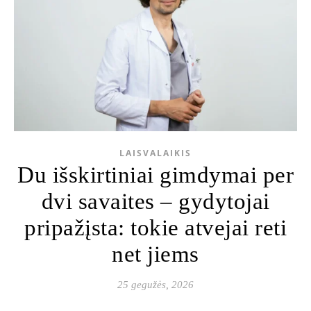
LAISVALAIKIS
Du išskirtiniai gimdymai per
dvi savaites – gydytojai
pripažįsta: tokie atvejai reti
net jiems
25 gegužės, 2026