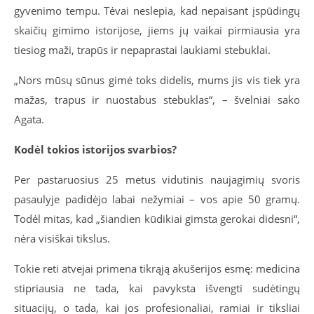
gyvenimo tempu. Tėvai neslepia, kad nepaisant įspūdingų
skaičių gimimo istorijose, jiems jų vaikai pirmiausia yra
tiesiog maži, trapūs ir nepaprastai laukiami stebuklai.
„Nors mūsų sūnus gimė toks didelis, mums jis vis tiek yra
mažas, trapus ir nuostabus stebuklas“, – švelniai sako
Agata.
Kodėl tokios istorijos svarbios?
Per pastaruosius 25 metus vidutinis naujagimių svoris
pasaulyje padidėjo labai nežymiai – vos apie 50 gramų.
Todėl mitas, kad „šiandien kūdikiai gimsta gerokai didesni“,
nėra visiškai tikslus.
Tokie reti atvejai primena tikrąją akušerijos esmę: medicina
stipriausia ne tada, kai pavyksta išvengti sudėtingų
situacijų, o tada, kai jos profesionaliai, ramiai ir tiksliai