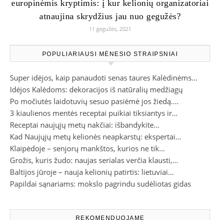
europinėmis kryptimis: į kur kelionių organizatoriai
atnaujina skrydžius jau nuo gegužės?
11 gegužės, 2021
POPULIARIAUSI MĖNESIO STRAIPSNIAI
Super idėjos, kaip panaudoti senas taures Kalėdinėms…
Idėjos Kalėdoms: dekoracijos iš natūralių medžiagų
Po močiutės laidotuvių sesuo pasiėmė jos žiedą.…
3 kiaulienos mentės receptai puikiai tiksiantys ir…
Receptai naujųjų metų nakčiai: išbandykite…
Kad Naujųjų metų kelionės neapkarstų: ekspertai…
Klaipėdoje – senjorų mankštos, kurios ne tik…
Grožis, kuris žudo: naujas serialas verčia klausti,…
Baltijos jūroje – nauja kelionių patirtis: lietuviai…
Papildai sąnariams: mokslo pagrindu sudėliotas gidas
REKOMENDUOJAME