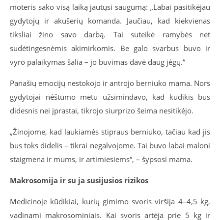
moteris sako visą laiką jautųsi saugumą: „Labai pasitikėjau
gydytojų ir akušerių komanda. Jaučiau, kad kiekvienas
tiksliai žino savo darbą. Tai suteikė ramybės net
sudėtingesnėmis akimirkomis. Be galo svarbus buvo ir
vyro palaikymas šalia – jo buvimas davė daug jėgų.“
Panašių emocijų nestokojo ir antrojo berniuko mama. Nors
gydytojai nėštumo metu užsimindavo, kad kūdikis bus
didesnis nei įprastai, tikrojo siurprizo šeima nesitikėjo.
„Žinojome, kad laukiamės stipraus berniuko, tačiau kad jis
bus toks didelis – tikrai negalvojome. Tai buvo labai maloni
staigmena ir mums, ir artimiesiems“, – šypsosi mama.
Makrosomija ir su ja susijusios rizikos
Medicinoje kūdikiai, kurių gimimo svoris viršija 4–4,5 kg,
vadinami makrosominiais. Kai svoris artėja prie 5 kg ir