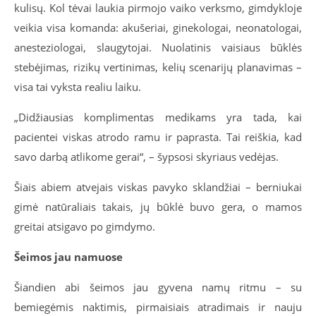
kulisų. Kol tėvai laukia pirmojo vaiko verksmo, gimdykloje
veikia visa komanda: akušeriai, ginekologai, neonatologai,
anesteziologai, slaugytojai. Nuolatinis vaisiaus būklės
stebėjimas, rizikų vertinimas, kelių scenarijų planavimas –
visa tai vyksta realiu laiku.
„Didžiausias komplimentas medikams yra tada, kai
pacientei viskas atrodo ramu ir paprasta. Tai reiškia, kad
savo darbą atlikome gerai“, – šypsosi skyriaus vedėjas.
Šiais abiem atvejais viskas pavyko sklandžiai – berniukai
gimė natūraliais takais, jų būklė buvo gera, o mamos
greitai atsigavo po gimdymo.
Šeimos jau namuose
Šiandien abi šeimos jau gyvena namų ritmu – su
bemiegėmis naktimis, pirmaisiais atradimais ir nauju