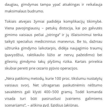
daugiau, gimdymas tampa ypač atsakingas ir reikalauja
maksimalaus budrumo.
Tokiais atvejais žymiai padidėja komplikacijų tikimybė.
Viena pavojingiausių – petukų distocija, kai po galvutės
gimimo vaisiaus pečiai „įstringa“ ir jų išlaisvinimui tenka
taikyti specialius medicininius manevrus. Be to, dažniau
užtrunka gimdymo laikotarpis, didėja naujagimio traumų
(pavyzdžiui, raktikaulio lūžio ar nervų pažeidimo) bei
gilesnių gimdymo takų plyšimų rizika. Kartais prireikia
skubiai pereiti prie cezario pjūvio operacijos.
„Nėra patikimų metodų, kurie 100 proc. tikslumu nustatytų
vaisiaus svorį. Net ultragarsas paskutinėmis nėštumo
savaitėmis gali klysti 400–500 gramų. Todėl komanda
visada turi būti pasiruošusi įvairiems galimiems
scenarijams“, – aiškina gyd. Egidijus Jakiūnas.