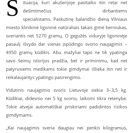
S
ituacija, kuri akušerijoje pasitaiko itin retai net
dešimtmečius dirbantiems
specialistams. Paskutinę balandžio dieną Vilniaus
miesto klinikinė ligoninė natūraliais takais gimė berniukas,
sveriantis net 5270 gramų. O gegužės viduryje ligoninėje
pasaulį išvydo dar vienas įspūdingo svorio naujagimis –
4950 gramų kūdikis. Abu mažyliai tapo ne tik ypatinga
savo šeimų istorijos pradžia, bet ir priminimu, kad net
patyrusiems medikams tokie gimdymai išlieka itin reti ir
reikalaujantys ypatingo pasirengimo.
Vidutinis naujagimio svoris Lietuvoje siekia 3–3,5 kg.
Kūdikiai, didesnio nei 5 kg svorio, laikomi tikra retenybe.
Tokie atvejai automatiškai priskiriami padidintos rizikos
gimdymams.
„Kai naujagimis sveria daugiau nei penkis kilogramus,