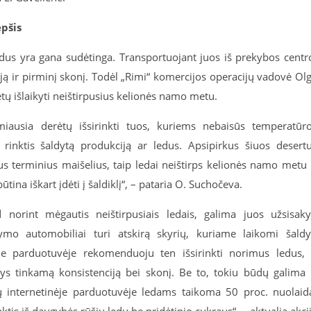
epšis
ledus yra gana sudėtinga. Transportuojant juos iš prekybos centr
iją ir pirminį skonį. Todėl „Rimi“ komercijos operacijų vadovė Ol
ėtų išlaikyti neištirpusius kelionės namo metu.
iausia derėtų išsirinkti tuos, kuriems nebaisūs temperatūr
 rinktis šaldytą produkciją ar ledus. Apsipirkus šiuos desert
us terminius maišelius, taip ledai neištirps kelionės namo metu 
ūtina iškart įdėti į šaldiklį“, – pataria O. Suchočeva.
 norint mėgautis neištirpusiais ledais, galima juos užsisaky
tymo automobiliai turi atskirą skyrių, kuriame laikomi šaldy
nėje parduotuvėje rekomenduoju ten išsirinkti norimus ledus,
ikys tinkamą konsistenciją bei skonį. Be to, tokiu būdų galima 
 internetinėje parduotuvėje ledams taikoma 50 proc. nuolaid
tis iš daugybės rūšių ledų be pridėtinio cukraus“, – aktualią akci