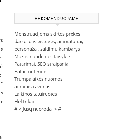
REKOMENDUOJAME
Menstruacijoms skirtos prekės
rs
darželio išleistuvės, animatoriai,
is
personažai, zaidimu kambarys
Mažos nuodėmės taisyklė
ti
Patarimai, SEO straipsniai
gė
Batai moterims
ti
Trumpalaikės nuomos
i“
administravimas
us
Laikinos tatuiruotes
ir
Elektrikai
# >
Jūsų nuoroda!
< #
ai