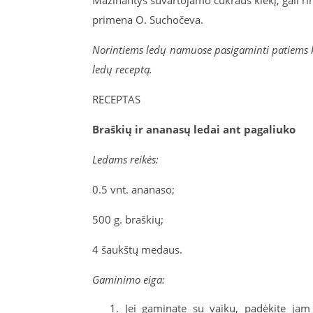
primena O. Suchočeva.
Norintiems ledų namuose pasigaminti patiems kul
ledų receptą.
RECEPTAS
Braškių ir ananasų ledai ant pagaliuko
Ledams reikės:
0.5 vnt. ananaso;
500 g. braškių;
4 šaukštų medaus.
Gaminimo eiga:
Jei gaminate su vaiku, padėkite jam 