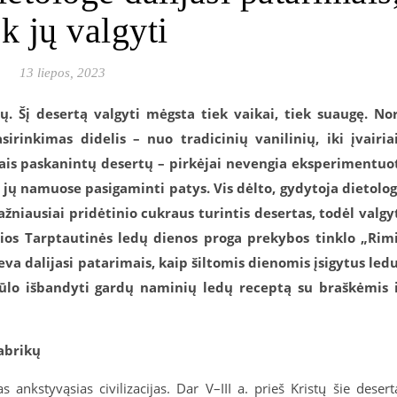
k jų valgyti
13 liepos, 2023
ų. Šį desertą valgyti mėgsta tiek vaikai, tiek suaugę. No
rinkimas didelis – nuo tradicinių vanilinių, iki įvairia
utais paskanintų desertų – pirkėjai nevengia eksperimentuo
 jų namuose pasigaminti patys. Vis dėlto, gydytoja dietolo
žniausiai pridėtinio cukraus turintis desertas, todėl valgy
os Tarptautinės ledų dienos proga prekybos tinklo „Rim
a dalijasi patarimais, kaip šiltomis dienomis įsigytus led
iūlo išbandyti gardų naminių ledų receptą su braškėmis 
abrikų
s ankstyvąsias civilizacijas. Dar V–III a. prieš Kristų šie desert