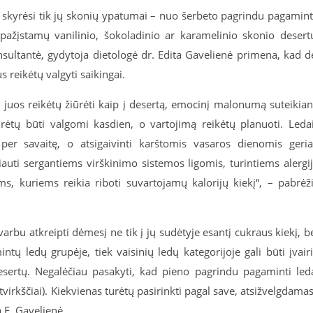
, skyrėsi tik jų skonių ypatumai – nuo šerbeto pagrindu pagamin
ai pažįstamų vanilinio, šokoladinio ar karamelinio skonio desert
nsultantė, gydytoja dietologė dr. Edita Gavelienė primena, kad d
s reikėtų valgyti saikingai.
 į juos reikėtų žiūrėti kaip į desertą, emocinį malonumą suteikian
urėtų būti valgomi kasdien, o vartojimą reikėtų planuoti. Leda
 per savaitę, o atsigaivinti karštomis vasaros dienomis geri
uti sergantiems virškinimo sistemos ligomis, turintiems alergi
, kuriems reikia riboti suvartojamų kalorijų kiekį“, – pabrėž
arbu atkreipti dėmesį ne tik į jų sudėtyje esantį cukraus kiekį, b
ntų ledų grupėje, tiek vaisinių ledų kategorijoje gali būti įvair
esertų. Negalėčiau pasakyti, kad pieno pagrindu pagaminti led
virkščiai). Kiekvienas turėtų pasirinkti pagal save, atsižvelgdamas
 E. Gavelienė.