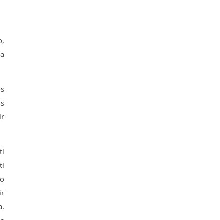
o,
ga
os
us
ir
ti
ti
 o
ir
a.
ją