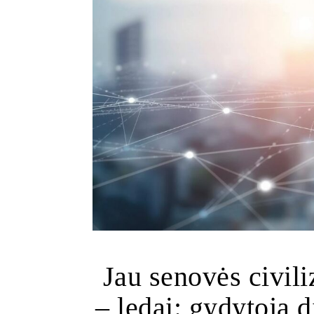
Jau senovės civili
– ledai: gydytoja d