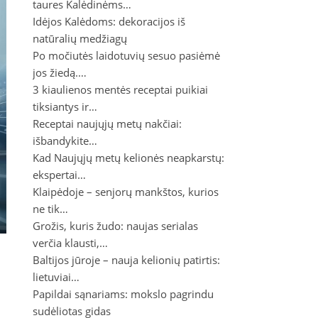
taures Kalėdinėms…
Idėjos Kalėdoms: dekoracijos iš
natūralių medžiagų
Po močiutės laidotuvių sesuo pasiėmė
jos žiedą.…
3 kiaulienos mentės receptai puikiai
tiksiantys ir…
Receptai naujųjų metų nakčiai:
išbandykite…
Kad Naujųjų metų kelionės neapkarstų:
ekspertai…
Klaipėdoje – senjorų mankštos, kurios
ne tik…
Grožis, kuris žudo: naujas serialas
verčia klausti,…
Baltijos jūroje – nauja kelionių patirtis:
lietuviai…
Papildai sąnariams: mokslo pagrindu
,
sudėliotas gidas