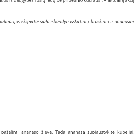
inarijos ekspertai siūlo išbandyti išskirtinių braškinių ir ananasin
pašalinti ananaso žievę. Tada ananasą supjaustykite kubeliai