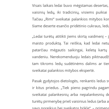
Visais laikais ledai buvo mėgstamas desertas
vaisinių ledų, iki tradicinių, visiems puiki
Tačiau „Rimi“ sveikatai palankios mitybos ko
šiame deserte esančio pridėtinio cukraus, ledu
„Ledai turėtų atitikti jiems skirtą vaidmenį –
maisto produktą. Tai reiškia, kad ledai net
patarčiau mėgautis saikingai, keletą kartų
vandeniu. Nerekomenduoju ledais piktnaudžia
tam tikroms ledų sudėtinėms dalims ar tiems
sveikatai palankios mitybos ekspertė.
Pasak gydytojos dietologės, renkantis ledus sv
ir kitus priedus. „Tiek pieno pagrindu pagami
sveikatai palankesnių arba nepalankesnių d
turėtų pirmenybę prieš vaisinius ledus (arba at
savo poreikius bei sveikatos būklę“, – primena