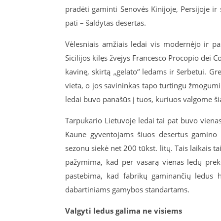
pradėti gaminti Senovės Kinijoje, Persijoje ir
pati – šaldytas desertas.
Vėlesniais amžiais ledai vis modernėjo ir p
Sicilijos kilęs žvejys Francesco Procopio dei C
kavinę, skirtą „gelato“ ledams ir šerbetui. Gre
vieta, o jos savininkas tapo turtingu žmogumi.
ledai buvo panašūs į tuos, kuriuos valgome šia
Tarpukario Lietuvoje ledai tai pat buvo vienas
Kaune gyventojams šiuos desertus gamino a
sezonu siekė net 200 tūkst. litų. Tais laikais t
pažymima, kad per vasarą vienas ledų prekei
pastebima, kad fabrikų gaminančių ledus h
dabartiniams gamybos standartams.
Valgyti ledus galima ne visiems