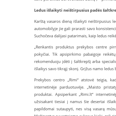
Ledus išlaikyti neištirpusius padės šaltkr
Karštą vasaros dieną išlaikyti neištirpusius 
automobilyje jie gali prarasti savo konsistenc
Suchočeva dalijasi patarimais, kaip ledus reik
„Renkantis produktus prekybos centre pirm
pokyčiai. Tik apsipirkimo pabaigoje reikėtų
rekomenduoju įdėti į šaltkrepšį arba speciali
išlaikys savo tikrąjį skonį. Grįžus namo ledus b
Prekybos centro „Rimi“ atstovė teigia, kad
internetinėje parduotuvėje. „Maisto prista
produktai. Apsiperkant „Rimi.lt“ interneti
užsisakant tiesiai į namus šie desertai išla
papildomai sutaupyti, nes visą vasarą mūsų
Mažinantys suvartojamo cukraus kiekį, gali rink