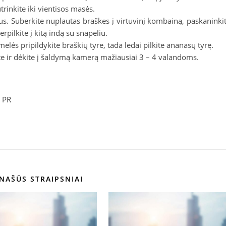
trinkite iki vientisos masės.
us. Suberkite nuplautas braškes į virtuvinį kombainą, paskaninki
rpilkite į kitą indą su snapeliu.
lės pripildykite braškių tyre, tada ledai pilkite ananasų tyrę.
te ir dėkite į šaldymą kamerą mažiausiai 3 – 4 valandoms.
y PR
NAŠŪS STRAIPSNIAI