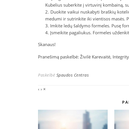
Kubelius suberkite į virtuvinį kombainą, su
Duokite vaikui nuskabyti braškių koteli
medumi ir sutrinkite iki vientisos masės. Pe
Imkite ledų šaldymo formeles. Pusę forme
Įsmeikite pagaliukus. Formeles uždenki
Skanaus!
Pranešimą paskelbė: Živilė Karevaitė, Integrit
Paskelbė
Spaudos Centras
‹
›
×
PA