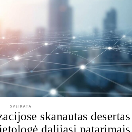
SVEIKATA
zacijose skanautas desertas
ietologė dalijasi patarimais