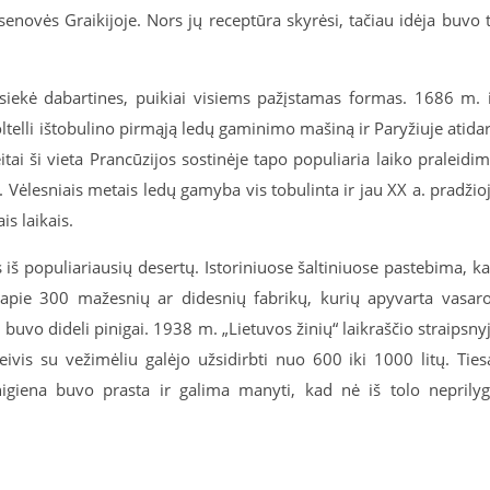
 senovės Graikijoje. Nors jų receptūra skyrėsi, tačiau idėja buvo 
asiekė dabartines, puikiai visiems pažįstamas formas. 1686 m. 
oltelli ištobulino pirmąją ledų gaminimo mašiną ir Paryžiuje atida
itai ši vieta Prancūzijos sostinėje tapo populiaria laiko praleidi
 Vėlesniais metais ledų gamyba vis tobulinta ir jau XX a. pradžio
is laikais.
 iš populiariausių desertų. Istoriniuose šaltiniuose pastebima, k
pie 300 mažesnių ar didesnių fabrikų, kurių apyvarta vasar
ai buvo dideli pinigai. 1938 m. „Lietuvos žinių“ laikraščio straipsny
vis su vežimėliu galėjo užsidirbti nuo 600 iki 1000 litų. Ties
igiena buvo prasta ir galima manyti, kad nė iš tolo neprily