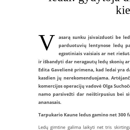
kie
V
asarą sunku įsivaizduoti be led
parduotuvių lentynose ledų pasi
egzotiniais vaisiais ar net rieš
ir išbandyti dar neragautų ledų skonių ar
Edita Gavelienė primena, kad ledai yra da
kasdien jų nerekomenduojama. Artėjanči
komercijos operacijų vadovė Olga Suchočev
namo parsivežti dar neištirpusius bei s
ananasais.
Tarpukario Kaune ledus gamino net 300 f
Ledų gimtine galima laikyti net tris skirtinga