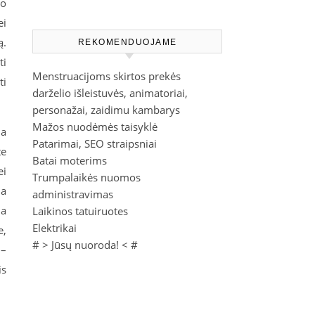
mo
ei
ą.
REKOMENDUOJAME
ti
Menstruacijoms skirtos prekės
ti
darželio išleistuvės, animatoriai,
personažai, zaidimu kambarys
Mažos nuodėmės taisyklė
ia
Patarimai, SEO straipsniai
te
Batai moterims
ei
Trumpalaikės nuomos
da
administravimas
ia
Laikinos tatuiruotes
Elektrikai
e,
# >
Jūsų nuoroda!
< #
 –
is