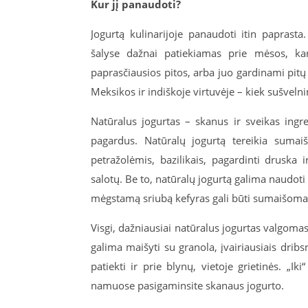
Kur jį panaudoti?
Jogurtą kulinarijoje panaudoti itin paprasta
šalyse dažnai patiekiamas prie mėsos, kar
paprasčiausios pitos, arba juo gardinami pitų 
Meksikos ir indiškoje virtuvėje – kiek sušvelnin
Natūralus jogurtas – skanus ir sveikas ingr
pagardus. Natūralų jogurtą tereikia sumaiš
petražolėmis, bazilikais, pagardinti druska 
salotų. Be to, natūralų jogurtą galima naudoti 
mėgstamą sriubą kefyras gali būti sumaišomas 
Visgi, dažniausiai natūralus jogurtas valgoma
galima maišyti su granola, įvairiausiais dribsn
patiekti ir prie blynų, vietoje grietinės. „Iki
namuose pasigaminsite skanaus jogurto.