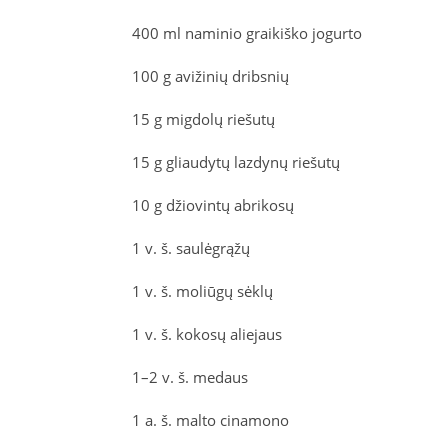
400 ml naminio graikiško jogurto
100 g avižinių dribsnių
15 g migdolų riešutų
15 g gliaudytų lazdynų riešutų
10 g džiovintų abrikosų
1 v. š. saulėgrąžų
1 v. š. moliūgų sėklų
1 v. š. kokosų aliejaus
1–2 v. š. medaus
1 a. š. malto cinamono