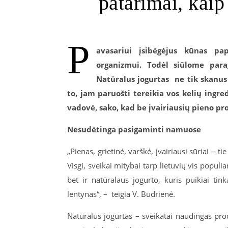
patarimai, kai
P
avasariui įsibėgėjus kūnas pap
organizmui. Todėl siūlome para
Natūralus jogurtas ne tik skanus i
to, jam paruošti tereikia vos kelių ingr
vadovė, sako, kad be įvairiausių pieno pr
Nesudėtinga pasigaminti namuose
„Pienas, grietinė, varškė, įvairiausi sūriai – 
Visgi, sveikai mitybai tarp lietuvių vis populia
bet ir natūralaus jogurto, kuris puikiai ti
lentynas“, – teigia V. Budrienė.
Natūralus jogurtas – sveikatai naudingas pro