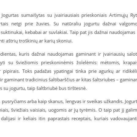
. Jogurtas sumaišytas su įvairiausiais prieskoniais Artimųjų Ry
tais netgi prie žuvies. Su natūraliu jogurtu dažnai valgom
suktinukai, kebabai ar suvlakiai. Taip pat jis dažnai naudojamas 
ti aštrių troškinių ar karių skoniui.
edientas, kuris dažnai naudojamas gaminant ir įvairiausių salo
yti su šviežiomis prieskoninėmis žolelėmis: mėtomis, krapai
ir pipirais. Toks padažas ypatingai tinka prie agurkų ar ridikėl
ir gaminant tradicinius šaltibarščius ar kitas šaltsriubes – gamina
su jogurtu, taip šaltbriubė bus tirštesnė.
s pusryčiams arba kaip skanus, lengvas ir sveikas užkandis. Jogur
iais, šviežiais vaisiais, uogomis ar jų tyrėmis. O taip pat jį gali
“ dalijasi ir keliais itin paprastais receptais, kuriais vadovaujant