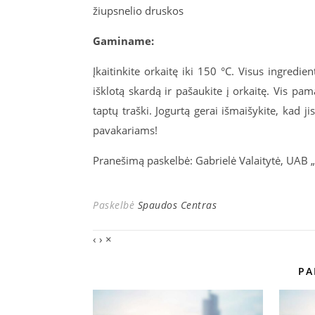
žiupsnelio druskos
Gaminame:
Įkaitinkite orkaitę iki 150 °C. Visus ingredi
išklotą skardą ir pašaukite į orkaitę. Vis p
taptų traški. Jogurtą gerai išmaišykite, kad 
pavakariams!
Pranešimą paskelbė: Gabrielė Valaitytė, UAB 
Paskelbė
Spaudos Centras
‹
›
×
PA