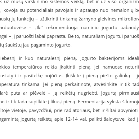
tik už mūsų virškinimo sistemos veiklą, bet ir už viso organiz
ą, kovoja su potencialiais pavojais ir apsaugo nuo nemalonių b
ių jų funkcijų – užtikrinti tinkamą žarnyno gleivinės mikroflor
parduotuvėse – „Iki“ rekomenduoja naminio jogurto pabandy
ai – jį paruošti labai paprasta. Be to, natūraliam jogurtui paruoš
elių šaukštų jau pagaminto jogurto.
iebesnį ir kuo natūralesnį pieną. Jogurto bakterijoms ideal
kios temperatūros reikia įkaitinti pieną. Jei namuose neturi
tatyti ir pasitelkę pojūčius. Įkiškite į pieną piršto galiuką – j
mperatūra tinkama. Jei pieną perkaitinote, atvėsinkite ir tik ta
idarė puta ar plėvelė – ją reikėtų nugriebti. Jogurtą pirmiaus
 ir tik tada supilkite į likusį pieną. Fermentacija vyksta šilumoj
ltoje vietoje, pavyzdžiui, prie radiatoriaus, bet ir šiltai apvynioti
agamintą jogurtą reikėtų apie 12-14 val. palikti šaldytuve, kad j