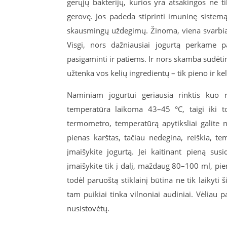
gerųjų bakterijų, kurios yra atsakingos ne 
gerovę. Jos padeda stiprinti imuninę sistem
skausmingų uždegimų. Žinoma, viena svarbiaus
Visgi, nors dažniausiai jogurtą perkame 
pasigaminti ir patiems. Ir nors skamba sudėting
užtenka vos kelių ingredientų – tik pieno ir k
Naminiam jogurtui geriausia rinktis kuo r
temperatūra laikoma 43–45 °C, taigi iki to
termometro, temperatūrą apytiksliai galite nus
pienas karštas, tačiau nedegina, reiškia, te
įmaišykite jogurtą. Jei kaitinant pieną sus
įmaišykite tik į dalį, maždaug 80–100 ml, pieno
todėl paruoštą stiklainį būtina ne tik laikyti ši
tam puikiai tinka vilnoniai audiniai. Vėliau p
nusistovėtų.