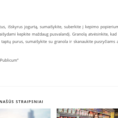
entus, išskyrus jogurtą, sumaišykite, suberkite į kepimo popieriu
amaišydami kepkite maždaug pusvalandį. Granolą atvėsinkite, kad 
jis taptų purus, sumaišykite su granola ir skanaukite pusryčiams 
„Publicum”
NAŠŪS STRAIPSNIAI