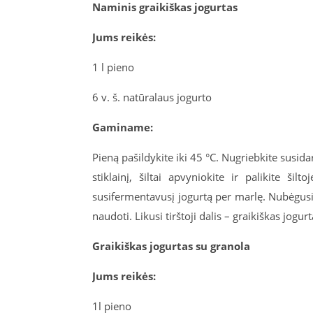
Naminis graikiškas jogurtas
Jums reikės:
1 l pieno
6 v. š. natūralaus jogurto
Gaminame:
Pieną pašildykite iki 45 °C. Nugriebkite susidari
stiklainį, šiltai apvyniokite ir palikite ši
susifermentavusį jogurtą per marlę. Nubėgusios
naudoti. Likusi tirštoji dalis – graikiškas jogurt
Graikiškas jogurtas su granola
Jums reikės:
1l pieno