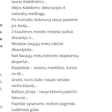
taures Kalėdinėms…
Idėjos Kalėdoms: dekoracijos iš
natūralių medžiagų
Po močiutės laidotuvių sesuo pasiėmė
io
jos žiedą.…
3 kiaulienos mentės receptai puikiai
o.
tiksiantys ir…
be
Receptai naujųjų metų nakčiai:
os
išbandykite…
Kad Naujųjų metų kelionės neapkarstų:
ekspertai…
Klaipėdoje – senjorų mankštos, kurios
ne tik…
s.
Grožis, kuris žudo: naujas serialas
s,
verčia klausti,…
i,
Baltijos jūroje – nauja kelionių patirtis:
lietuviai…
Papildai sąnariams: mokslo pagrindu
gų
sudėliotas gidas