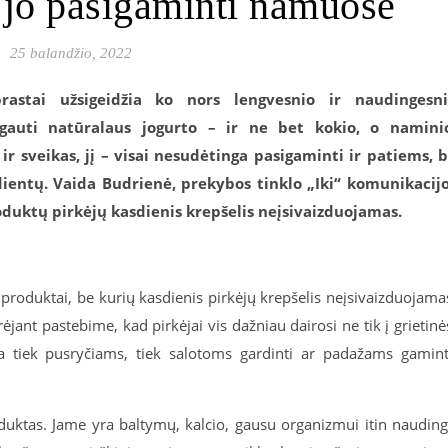
p jo pasigaminti namuose
25 balandžio, 2022
rastai užsigeidžia ko nors lengvesnio ir naudingesn
gauti natūralaus jogurto – ir ne bet kokio, o namini
r sveikas, jį – visai nesudėtinga pasigaminti ir patiems, 
edientų. Vaida Budrienė, prekybos tinklo „Iki“ komunikacij
oduktų pirkėjų kasdienis krepšelis neįsivaizduojamas.
tie produktai, be kurių kasdienis pirkėjų krepšelis neįsivaizduojama
rėjant pastebime, kad pirkėjai vis dažniau dairosi ne tik į grietinė
nka tiek pusryčiams, tiek salotoms gardinti ar padažams gamint
duktas. Jame yra baltymų, kalcio, gausu organizmui itin naudin