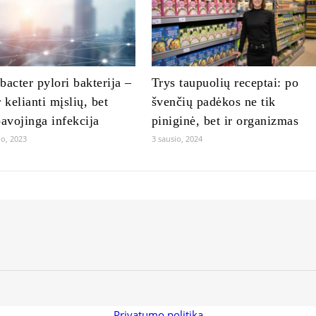
bacter pylori bakterija –
Trys taupuolių receptai: po
r kelianti mįslių, bet
švenčių padėkos ne tik
pavojinga infekcija
piniginė, bet ir organizmas
io, 2023
3 sausio, 2024
Privatumo politika