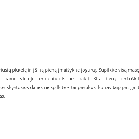
usią plutelę ir į šiltą pieną įmaišykite jogurtą. Supilkite visą masę
ltoje namų vietoje fermentuotis per naktį. Kitą dieną perkoški
 skystosios dalies neišpilkite – tai pasukos, kurias taip pat gali
as.