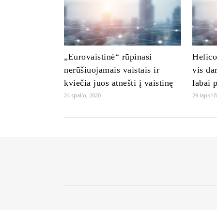
„Eurovaistinė“ rūpinasi
Helico
nerūšiuojamais vaistais ir
vis da
kviečia juos atnešti į vaistinę
labai 
24 spalio, 2020
29 lapkrič