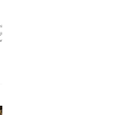
mi
ji
ar