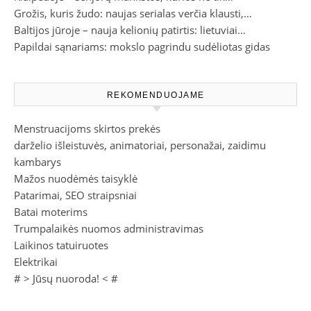
Grožis, kuris žudo: naujas serialas verčia klausti,…
Baltijos jūroje – nauja kelionių patirtis: lietuviai…
Papildai sąnariams: mokslo pagrindu sudėliotas gidas
REKOMENDUOJAME
Menstruacijoms skirtos prekės
darželio išleistuvės, animatoriai, personažai, zaidimu
kambarys
Mažos nuodėmės taisyklė
Patarimai, SEO straipsniai
Batai moterims
Trumpalaikės nuomos administravimas
Laikinos tatuiruotes
Elektrikai
# >
Jūsų nuoroda!
< #