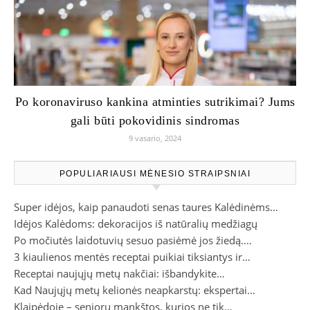
Po koronaviruso kankina atminties sutrikimai? Jums
gali būti pokovidinis sindromas
9 vasario, 2024
POPULIARIAUSI MĖNESIO STRAIPSNIAI
Super idėjos, kaip panaudoti senas taures Kalėdinėms…
Idėjos Kalėdoms: dekoracijos iš natūralių medžiagų
Po močiutės laidotuvių sesuo pasiėmė jos žiedą.…
3 kiaulienos mentės receptai puikiai tiksiantys ir…
Receptai naujųjų metų nakčiai: išbandykite…
Kad Naujųjų metų kelionės neapkarstų: ekspertai…
Klaipėdoje – senjorų mankštos, kurios ne tik…