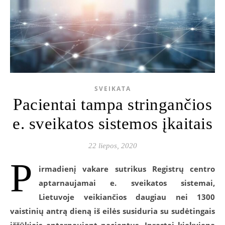
SVEIKATA
Pacientai tampa stringančios
e. sveikatos sistemos įkaitais
22 liepos, 2020
P
irmadienį vakare sutrikus Registrų centro
aptarnaujamai e. sveikatos sistemai,
Lietuvoje veikiančios daugiau nei
1300
vaistinių antrą dieną iš eilės susiduria su sudėtingais