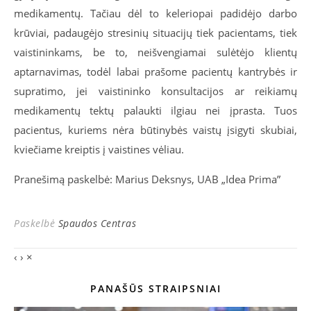
medikamentų. Tačiau dėl to keleriopai padidėjo darbo
krūviai, padaugėjo stresinių situacijų tiek pacientams, tiek
vaistininkams, be to, neišvengiamai sulėtėjo klientų
aptarnavimas, todėl labai prašome pacientų kantrybės ir
supratimo, jei vaistininko konsultacijos ar reikiamų
medikamentų tektų palaukti ilgiau nei įprasta. Tuos
pacientus, kuriems nėra būtinybės vaistų įsigyti skubiai,
kviečiame kreiptis į vaistines vėliau.
Pranešimą paskelbė: Marius Deksnys, UAB „Idea Prima”
Paskelbė
Spaudos Centras
‹
›
×
PANAŠŪS STRAIPSNIAI