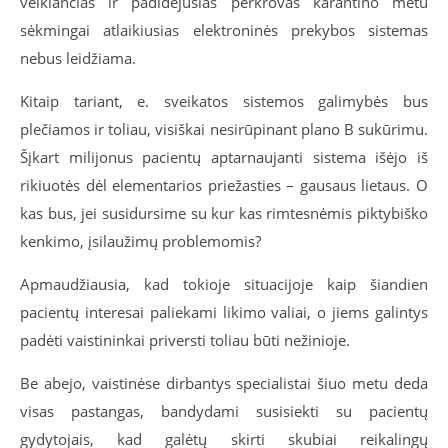
veikiančias ir padidėjusias perkrovas karantino metu
sėkmingai atlaikiusias elektroninės prekybos sistemas
nebus leidžiama.
Kitaip tariant, e. sveikatos sistemos galimybės bus
plečiamos ir toliau, visiškai nesirūpinant plano B sukūrimu.
Šįkart milijonus pacientų aptarnaujanti sistema išėjo iš
rikiuotės dėl elementarios priežasties – gausaus lietaus. O
kas bus, jei susidursime su kur kas rimtesnėmis piktybiško
kenkimo, įsilaužimų problemomis?
Apmaudžiausia, kad tokioje situacijoje kaip šiandien
pacientų interesai paliekami likimo valiai, o jiems galintys
padėti vaistininkai priversti toliau būti nežinioje.
Be abejo, vaistinėse dirbantys specialistai šiuo metu deda
visas pastangas, bandydami susisiekti su pacientų
gydytojais, kad galėtų skirti skubiai reikalingų