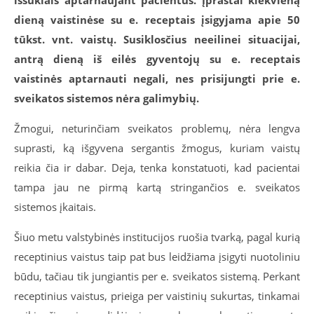
iššūkiais aptarnaujant pacientus. Įprastai kiekvieną
dieną vaistinėse su e. receptais įsigyjama apie 50
tūkst. vnt. vaistų. Susiklosčius neeilinei situacijai,
antrą dieną iš eilės gyventojų su e. receptais
vaistinės aptarnauti negali, nes prisijungti prie e.
sveikatos sistemos nėra galimybių.
Žmogui, neturinčiam sveikatos problemų, nėra lengva
suprasti, ką išgyvena sergantis žmogus, kuriam vaistų
reikia čia ir dabar. Deja, tenka konstatuoti, kad pacientai
tampa jau ne pirmą kartą stringančios e. sveikatos
sistemos įkaitais.
Šiuo metu valstybinės institucijos ruošia tvarką, pagal kurią
receptinius vaistus taip pat bus leidžiama įsigyti nuotoliniu
būdu, tačiau tik jungiantis per e. sveikatos sistemą. Perkant
receptinius vaistus, prieiga per vaistinių sukurtas, tinkamai