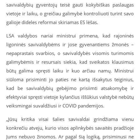
savivaldybių gyventojų teisė gauti kokybiškas paslaugas
vietoje ir laiku, o greičiau galimybė kontroliuoti turint savo
galioje dideles reformai skiriamas ES lėšas.
LSA valdybos nariai ministrui primena, kad rajoninės
ligoninės savivaldybėms ir jose gyvenantiems žmonės –
nepaprastais svarbios, o savivaldybės visomis turimomis
galimybėmis ir resursais siekia, kad sveikatos klausimus
būtų galima spręsti laiku ir kuo arčiau namų. Ministrui
siūloma prisiminti jo paties ne kartą išsakytus teiginius,
kad be savivaldybių gebėjimo prisiimti atsakomybę ir
efektyviai spręsti vietoje kylančius iššūkius valstybė nebūtų
veiksmingai suvaldžiusi ir COVID pandemijos.
„Jūsų kritika visai šalies savivaldai grindžiama vienu
konkrečiu atveju, kurio visos aplinkybės savaitės pradžioje
Jums nebuvo žinomos. Ar pagal šią logiką, prisiminusi ne