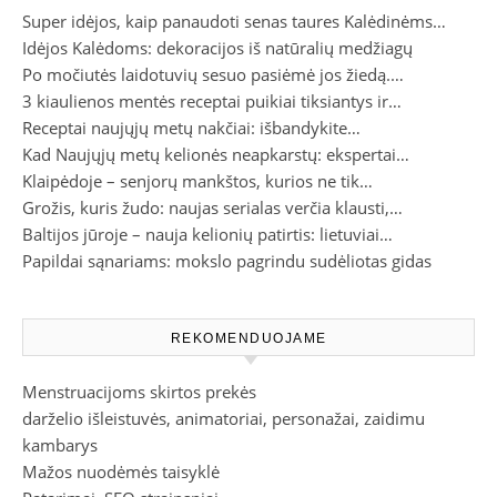
Super idėjos, kaip panaudoti senas taures Kalėdinėms…
Idėjos Kalėdoms: dekoracijos iš natūralių medžiagų
Po močiutės laidotuvių sesuo pasiėmė jos žiedą.…
3 kiaulienos mentės receptai puikiai tiksiantys ir…
Receptai naujųjų metų nakčiai: išbandykite…
Kad Naujųjų metų kelionės neapkarstų: ekspertai…
Klaipėdoje – senjorų mankštos, kurios ne tik…
Grožis, kuris žudo: naujas serialas verčia klausti,…
Baltijos jūroje – nauja kelionių patirtis: lietuviai…
Papildai sąnariams: mokslo pagrindu sudėliotas gidas
REKOMENDUOJAME
Menstruacijoms skirtos prekės
darželio išleistuvės, animatoriai, personažai, zaidimu
kambarys
Mažos nuodėmės taisyklė