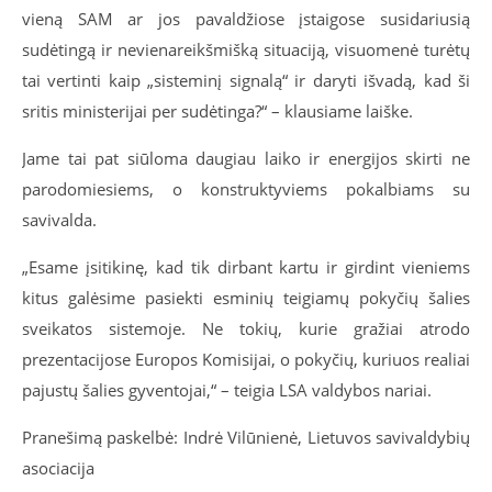
vieną SAM ar jos pavaldžiose įstaigose susidariusią
sudėtingą ir nevienareikšmišką situaciją, visuomenė turėtų
tai vertinti kaip „sisteminį signalą“ ir daryti išvadą, kad ši
sritis ministerijai per sudėtinga?“ – klausiame laiške.
Jame tai pat siūloma daugiau laiko ir energijos skirti ne
parodomiesiems, o konstruktyviems pokalbiams su
savivalda.
„Esame įsitikinę, kad tik dirbant kartu ir girdint vieniems
kitus galėsime pasiekti esminių teigiamų pokyčių šalies
sveikatos sistemoje. Ne tokių, kurie gražiai atrodo
prezentacijose Europos Komisijai, o pokyčių, kuriuos realiai
pajustų šalies gyventojai,“ – teigia LSA valdybos nariai.
Pranešimą paskelbė: Indrė Vilūnienė, Lietuvos savivaldybių
asociacija