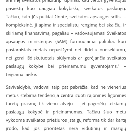
antrinę sveikatos priežiūrą, rūpinasi, kad vietos gyventojus
pasiektų kuo daugiau kokybiškų sveikatos paslaugų.
Tačiau, kaip Jūs puikiai žinote, sveikatos apsaugos sritis –
kompleksinė, ji apima ir specialistų rengimą bei skaičių, ir
skiriamą finansavimą, pagaliau – vadovaujamasi Sveikatos
apsaugos ministerijos (SAM) formuojama politika, kuri
pastaraisiais metais nepasižymi nei dideliu nuoseklumu,
nei gerai išdiskutuotais siūlymais ar gerėjančia sveikatos
paslaugų kokybe bei prieinamumu gyventojams,“ –
teigiama laiške.
Savivaldybių vadovai taip pat pabrėžia, kad ne vienerius
metus stebima tendencija centralizuoti rajonines ligonines
turėtų prasmę tik vienu atveju – jei pagerėtų teikiamų
paslaugų kokybė ir prieinamumas. Tačiau šiuo metu
vykdoma sveikatos priežiūros įstaigų reforma tik dar kartą
įrodo, kad jos prioritetas nėra vidutinių ir mažųjų