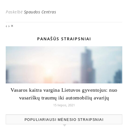
Paskelbė
Spaudos Centras
‹
›
×
PANAŠŪS STRAIPSNIAI
Vasaros kaitra vargina Lietuvos gyventojus: nuo
vasariškų traumų iki automobilių avarijų
15 liepos, 2021
POPULIARIAUSI MĖNESIO STRAIPSNIAI