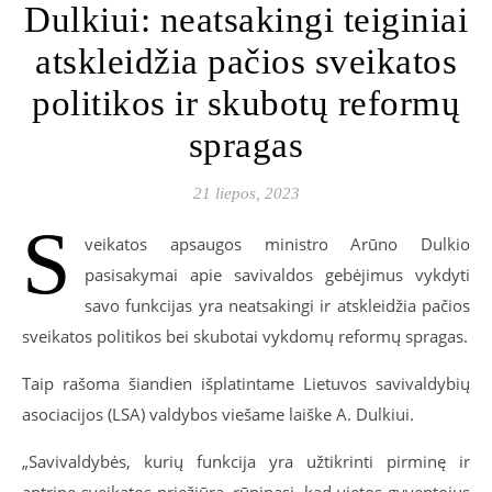
Dulkiui: neatsakingi teiginiai
atskleidžia pačios sveikatos
politikos ir skubotų reformų
spragas
21 liepos, 2023
S
veikatos apsaugos ministro Arūno Dulkio
pasisakymai apie savivaldos gebėjimus vykdyti
savo funkcijas yra neatsakingi ir atskleidžia pačios
sveikatos politikos bei skubotai vykdomų reformų spragas.
Taip rašoma šiandien išplatintame Lietuvos savivaldybių
asociacijos (LSA) valdybos viešame laiške A. Dulkiui.
„Savivaldybės, kurių funkcija yra užtikrinti pirminę ir