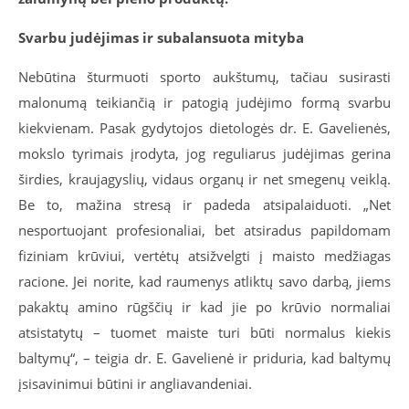
Svarbu judėjimas ir subalansuota mityba
Nebūtina šturmuoti sporto aukštumų, tačiau susirasti
malonumą teikiančią ir patogią judėjimo formą svarbu
kiekvienam. Pasak gydytojos dietologės dr. E. Gavelienės,
mokslo tyrimais įrodyta, jog reguliarus judėjimas gerina
širdies, kraujagyslių, vidaus organų ir net smegenų veiklą.
Be to, mažina stresą ir padeda atsipalaiduoti.
„
Net
nesportuojant profesionaliai, bet atsiradus papildomam
fiziniam krūviui, vertėtų atsižvelgti į maisto medžiagas
racione. Jei norite, kad raumenys atliktų savo darbą, jiems
pakaktų amino rūgščių ir kad jie po krūvio normaliai
atsistatytų – tuomet maiste turi būti normalus kiekis
baltymų“, – teigia dr. E. Gavelienė ir priduria, kad baltymų
įsisavinimui būtini ir angliavandeniai.