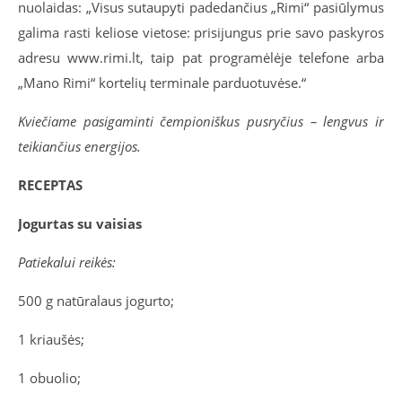
nuolaidas: „Visus sutaupyti padedančius „Rimi“ pasiūlymus
galima rasti keliose vietose: prisijungus prie savo paskyros
adresu www.rimi.lt, taip pat programėlėje telefone arba
„Mano Rimi“ kortelių terminale parduotuvėse.“
Kviečiame pasigaminti čempioniškus pusryčius – lengvus ir
teikiančius energijos.
RECEPTAS
Jogurtas su vaisias
Patiekalui reikės:
500 g natūralaus jogurto;
1 kriaušės;
1 obuolio;