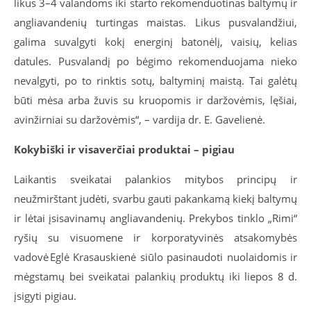
likus 3–4 valandoms iki starto rekomenduotinas baltymų ir
angliavandenių turtingas maistas. Likus pusvalandžiui,
galima suvalgyti kokį energinį batonėlį, vaisių, kelias
datules. Pusvalandį po bėgimo rekomenduojama nieko
nevalgyti, po to rinktis sotų, baltyminį maistą. Tai galėtų
būti mėsa arba žuvis su kruopomis ir daržovėmis, lęšiai,
avinžirniai su daržovėmis
“, – vardija dr. E. Gavelienė.
Kokybiški ir visaverčiai produktai – pigiau
Laikantis sveikatai palankios mitybos principų ir
neužmirštant judėti, svarbu gauti pakankamą kiekį baltymų
ir lėtai įsisavinamų angliavandenių. Prekybos tinklo „Rimi“
ryšių su visuomene ir korporatyvinės atsakomybės
vadovė Eglė Krasauskienė siūlo pasinaudoti nuolaidomis ir
mėgstamų bei sveikatai palankių produktų iki liepos 8 d.
įsigyti pigiau.