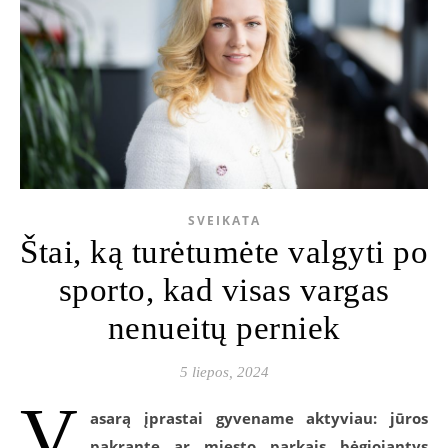
SVEIKATA
Štai, ką turėtumėte valgyti po
sporto, kad visas vargas
nenueitų perniek
5 liepos, 2024
V
asarą įprastai gyvename aktyviau: jūros
pakrante ar miesto parkais bėgiojantys