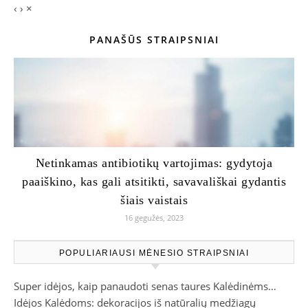
‹
›
×
PANAŠŪS STRAIPSNIAI
Netinkamas antibiotikų vartojimas: gydytoja
paaiškino, kas gali atsitikti, savavališkai gydantis
šiais vaistais
16 gegužės, 2023
POPULIARIAUSI MĖNESIO STRAIPSNIAI
Super idėjos, kaip panaudoti senas taures Kalėdinėms…
Idėjos Kalėdoms: dekoracijos iš natūralių medžiagų