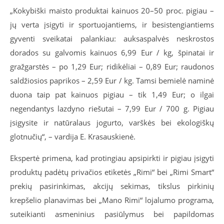
„Kokybiški maisto produktai kainuos 20–50 proc. pigiau –
jų verta įsigyti ir
sportuojantiems, ir besistengiantiems
gyventi sveikatai palankiau: auksaspalvės neskrostos
dorados su galvomis kainuos 6,99 Eur / kg, špinatai ir
gražgarstės
–
po 1,29 Eur; ridikėliai – 0,89 Eur; raudonos
saldžiosios paprikos – 2,59 Eur / kg. Tamsi bemielė naminė
duona taip pat kainuos pigiau – tik 1,49 Eur; o ilgai
negendantys lazdyno riešutai – 7,99 Eur / 700 g. Pigiau
įsigysite ir natūralaus jogurto, varškės bei ekologiškų
glotnučių“, – vardija E. Krasauskienė.
Ekspertė primena, kad protingiau apsipirkti ir pigiau įsigyti
produktų padėtų privačios etiketės „Rimi“ bei „Rimi Smart“
prekių pasirinkimas, akcijų sekimas, tikslus pirkinių
krepšelio planavimas bei „Mano Rimi“ lojalumo programa,
suteikianti asmeninius pasiūlymus bei papildomas