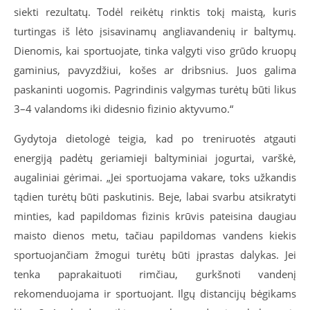
siekti rezultatų. Todėl reikėtų rinktis tokį maistą, kuris
turtingas iš lėto įsisavinamų angliavandenių ir baltymų.
Dienomis, kai sportuojate, tinka valgyti viso grūdo kruopų
gaminius, pavyzdžiui, košes ar dribsnius. Juos galima
paskaninti uogomis. Pagrindinis valgymas turėtų būti likus
3–4 valandoms iki didesnio fizinio aktyvumo.
“
Gydytoja dietologė teigia, kad po treniruotės atgauti
energiją padėtų geriamieji baltyminiai jogurtai, varškė,
augaliniai gėrimai.
„
Jei sportuojama vakare, toks užkandis
tądien turėtų būti paskutinis. Beje, labai svarbu atsikratyti
minties, kad papildomas fizinis krūvis pateisina daugiau
maisto dienos metu, tačiau papildomas vandens kiekis
sportuojančiam žmogui turėtų būti įprastas dalykas. Jei
tenka paprakaituoti rimčiau, gurkšnoti vandenį
rekomenduojama ir sportuojant. Ilgų distancijų bėgikams