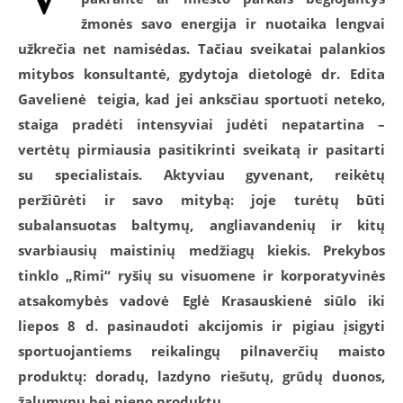
žmonės savo energija ir nuotaika lengvai
užkrečia net namisėdas. Tačiau sveikatai palankios
mitybos konsultantė, gydytoja dietologė dr. Edita
Gavelienė teigia, kad jei anksčiau sportuoti neteko,
staiga pradėti intensyviai judėti nepatartina –
vertėtų pirmiausia pasitikrinti sveikatą ir pasitarti
su specialistais. Aktyviau gyvenant, reikėtų
peržiūrėti ir savo mitybą: joje turėtų būti
subalansuotas baltymų, angliavandenių ir kitų
svarbiausių maistinių medžiagų kiekis. Prekybos
tinklo „Rimi“ ryšių su visuomene ir korporatyvinės
atsakomybės vadovė Eglė Krasauskienė siūlo iki
liepos 8 d. pasinaudoti akcijomis ir pigiau įsigyti
sportuojantiems reikalingų pilnaverčių maisto
produktų: doradų, lazdyno riešutų, grūdų duonos,
žalumynų bei pieno produktų.