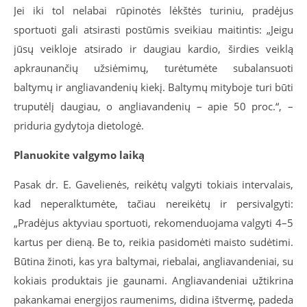
Jei iki tol nelabai rūpinotės lėkštės turiniu, pradėjus
sportuoti gali atsirasti postūmis sveikiau maitintis: „
Jeigu
jūsų veikloje atsirado ir daugiau kardio, širdies veiklą
apkraunančių užsiėmimų, turėtumėte subalansuoti
baltymų ir angliavandenių kiekį. Baltymų mityboje turi būti
truputėlį daugiau, o angliavandenių – apie 50 proc.“, –
priduria gydytoja dietologė.
Planuokite valgymo laiką
Pasak dr. E. Gavelienės, reikėtų valgyti tokiais intervalais,
kad neperalktumėte, tačiau nereikėtų ir persivalgyti:
„Pradėjus aktyviau sportuoti, rekomenduojama valgyti 4–5
kartus per dieną. Be to, reikia pasidomėti maisto sudėtimi.
Būtina žinoti, kas yra baltymai, riebalai, angliavandeniai, su
kokiais produktais jie gaunami. Angliavandeniai užtikrina
pakankamai energijos raumenims, didina ištvermę, padeda