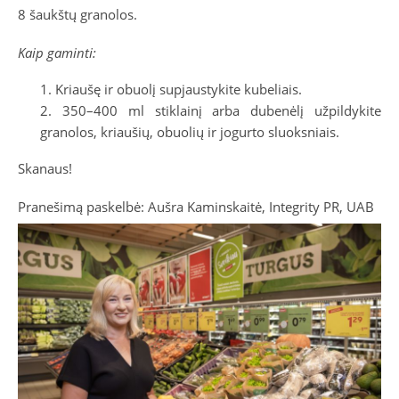
8 šaukštų granolos.
Kaip gaminti:
Kriaušę ir obuolį supjaustykite kubeliais.
350–400 ml stiklainį arba dubenėlį užpildykite
granolos, kriaušių, obuolių ir jogurto sluoksniais.
Skanaus!
Pranešimą paskelbė: Aušra Kaminskaitė, Integrity PR, UAB