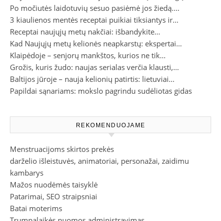
Po močiutės laidotuvių sesuo pasiėmė jos žiedą.…
3 kiaulienos mentės receptai puikiai tiksiantys ir…
Receptai naujųjų metų nakčiai: išbandykite…
Kad Naujųjų metų kelionės neapkarstų: ekspertai…
Klaipėdoje – senjorų mankštos, kurios ne tik…
Grožis, kuris žudo: naujas serialas verčia klausti,…
Baltijos jūroje – nauja kelionių patirtis: lietuviai…
Papildai sąnariams: mokslo pagrindu sudėliotas gidas
REKOMENDUOJAME
Menstruacijoms skirtos prekės
darželio išleistuvės, animatoriai, personažai, zaidimu
kambarys
Mažos nuodėmės taisyklė
Patarimai, SEO straipsniai
Batai moterims
Trumpalaikės nuomos administravimas