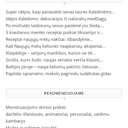
Super idėjos, kaip panaudoti senas taures Kalėdinėms…
Idėjos Kalėdoms: dekoracijos iš natūralių medžiagų
Po močiutės laidotuvių sesuo pasiėmė jos žiedą.…
3 kiaulienos mentės receptai puikiai tiksiantys ir…
Receptai naujųjų metų nakčiai: išbandykite…
Kad Naujųjų metų kelionės neapkarstų: ekspertai…
Klaipėdoje – senjorų mankštos, kurios ne tik…
Grožis, kuris žudo: naujas serialas verčia klausti,…
Baltijos jūroje – nauja kelionių patirtis: lietuviai…
Papildai sąnariams: mokslo pagrindu sudėliotas gidas
REKOMENDUOJAME
Menstruacijoms skirtos prekės
darželio išleistuvės, animatoriai, personažai, zaidimu
kambarys
Mažos nuodėmės taisyklė