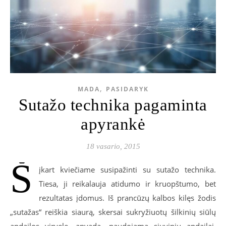
,
MADA
PASIDARYK
Sutažo technika pagaminta
apyrankė
18 vasario, 2015
Š
įkart kviečiame susipažinti su sutažo technika.
Tiesa, ji reikalauja atidumo ir kruopštumo, bet
rezultatas įdomus. Iš prancūzų kalbos kilęs žodis
„sutažas“ reiškia siaurą, skersai sukryžiuotų šilkinių siūlų