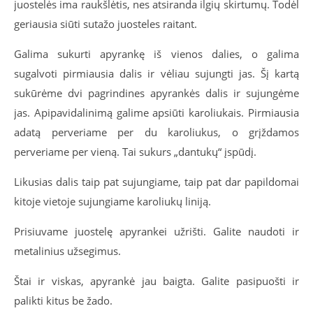
juostelės ima raukšlėtis, nes atsiranda ilgių skirtumų. Todėl
geriausia siūti sutažo juosteles raitant.
Galima sukurti apyrankę iš vienos dalies, o galima
sugalvoti pirmiausia dalis ir vėliau sujungti jas. Šį kartą
sukūrėme dvi pagrindines apyrankės dalis ir sujungėme
jas. Apipavidalinimą galime apsiūti karoliukais. Pirmiausia
adatą perveriame per du karoliukus, o grįždamos
perveriame per vieną. Tai sukurs „dantukų“ įspūdį.
Likusias dalis taip pat sujungiame, taip pat dar papildomai
kitoje vietoje sujungiame karoliukų liniją.
Prisiuvame juostelę apyrankei užrišti. Galite naudoti ir
metalinius užsegimus.
Štai ir viskas, apyrankė jau baigta. Galite pasipuošti ir
palikti kitus be žado.