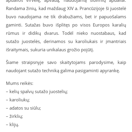
apdailos virvelę, apvadą, naudojamą siuvinių apdailai.
Randama žinių, kad maždaug XIV a. Prancūzijoje ši juostelė
buvo naudojama ne tik drabužiams, bet ir papuošalams
gaminti. Sutažas buvo išplitęs po visos Europos karalių
rūmus ir didikų dvarus. Todėl nieko nuostabaus, kad
sutažo juostelės, derinamos su karoliukais ir įmantriais
išraitymais, sukuria unikalaus grožio pojūtį.
Šiame straipsnyje savo skaitytojams parodysime, kaip
naudojant sutažo techniką galima pasigaminti apyrankę.
Mums reikės:
– kelių spalvų sutažo juostelių;
– karoliukų;
– adatos su siūlu;
– žirklių;
– klijų.