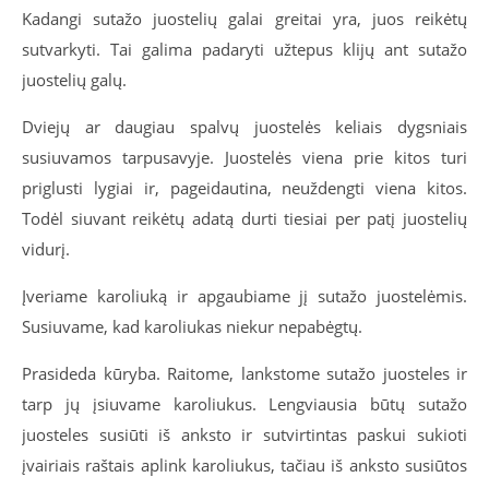
Kadangi sutažo juostelių galai greitai yra, juos reikėtų
sutvarkyti. Tai galima padaryti užtepus klijų ant sutažo
juostelių galų.
Dviejų ar daugiau spalvų juostelės keliais dygsniais
susiuvamos tarpusavyje. Juostelės viena prie kitos turi
priglusti lygiai ir, pageidautina, neuždengti viena kitos.
Todėl siuvant reikėtų adatą durti tiesiai per patį juostelių
vidurį.
Įveriame karoliuką ir apgaubiame jį sutažo juostelėmis.
Susiuvame, kad karoliukas niekur nepabėgtų.
Prasideda kūryba. Raitome, lankstome sutažo juosteles ir
tarp jų įsiuvame karoliukus. Lengviausia būtų sutažo
juosteles susiūti iš anksto ir sutvirtintas paskui sukioti
įvairiais raštais aplink karoliukus, tačiau iš anksto susiūtos