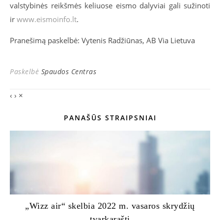
valstybinės reikšmės keliuose eismo dalyviai gali sužinoti
ir
www.eismoinfo.lt
.
Pranešimą paskelbė: Vytenis Radžiūnas, AB Via Lietuva
Paskelbė
Spaudos Centras
‹
›
×
PANAŠŪS STRAIPSNIAI
„Wizz air“ skelbia 2022 m. vasaros skrydžių
tvarkaraštį