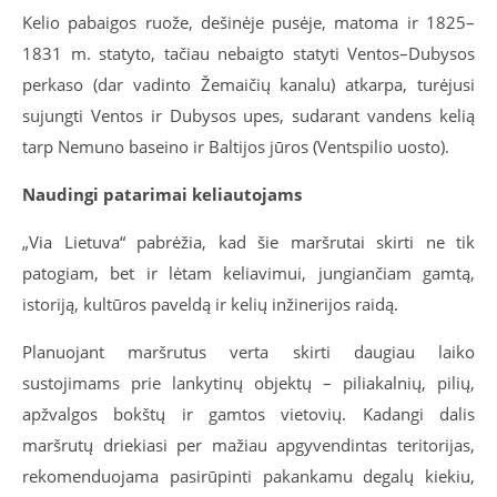
Kelio pabaigos ruože, dešinėje pusėje, matoma ir 1825–
1831 m. statyto, tačiau nebaigto statyti Ventos–Dubysos
perkaso (dar vadinto Žemaičių kanalu) atkarpa, turėjusi
sujungti Ventos ir Dubysos upes, sudarant vandens kelią
tarp Nemuno baseino ir Baltijos jūros (Ventspilio uosto).
Naudingi patarimai keliautojams
„Via Lietuva“ pabrėžia, kad šie maršrutai skirti ne tik
patogiam, bet ir lėtam keliavimui, jungiančiam gamtą,
istoriją, kultūros paveldą ir kelių inžinerijos raidą.
Planuojant maršrutus verta skirti daugiau laiko
sustojimams prie lankytinų objektų – piliakalnių, pilių,
apžvalgos bokštų ir gamtos vietovių. Kadangi dalis
maršrutų driekiasi per mažiau apgyvendintas teritorijas,
rekomenduojama pasirūpinti pakankamu degalų kiekiu,