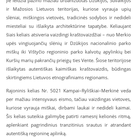
Jie leidžia pažinti mažiau urbanizuotas Dzūkijos, Suvalkijos
ir Mažosios Lietuvos teritorijas, kuriose vyrauja upių
slėniai, miškingos vietovės, tradicinės sodybos ir nedideli
miesteliai su išlaikyta architektūrine tapatybe. Keliaujant
šiais keliais atsiveria vaizdingi kraštovaizdžiai – nuo Merkio
upės vingiuojančių slėnių ir Dzūkijos nacionalinio parko
miškų iki Vištyčio regioninio parko kalvotų apylinkių bei
Kuršių marių pakrančių prieigų ties Vente. Šiose teritorijose
išlaikytas autentiškas kaimiškas kraštovaizdis, būdingas
skirtingiems Lietuvos etnografiniams regionams.
Rajoninis kelias Nr. 5021 Kampai–Ryliškiai–Merkinė veda
per mažiau intensyvaus eismo, tačiau vaizdingas vietoves,
kuriose vyrauja miškai, dirbami laukai ir nedideli kaimai.
Šis kelias suteikia galimybę patirti ramesnį kelionės ritmą,
aplenkiant pagrindinius tranzitinius srautus ir atrandant
autentišką regioninę aplinką.