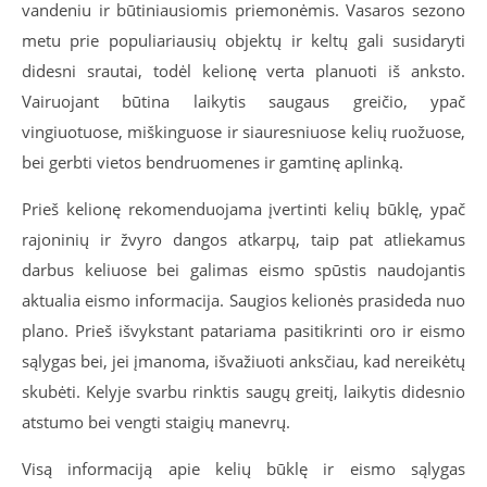
vandeniu ir būtiniausiomis priemonėmis. Vasaros sezono
metu prie populiariausių objektų ir keltų gali susidaryti
didesni srautai, todėl kelionę verta planuoti iš anksto.
Vairuojant būtina laikytis saugaus greičio, ypač
vingiuotuose, miškinguose ir siauresniuose kelių ruožuose,
bei gerbti vietos bendruomenes ir gamtinę aplinką.
Prieš kelionę rekomenduojama įvertinti kelių būklę, ypač
rajoninių ir žvyro dangos atkarpų, taip pat atliekamus
darbus keliuose bei galimas eismo spūstis naudojantis
aktualia eismo informacija. Saugios kelionės prasideda nuo
plano. Prieš išvykstant patariama pasitikrinti oro ir eismo
sąlygas bei, jei įmanoma, išvažiuoti anksčiau, kad nereikėtų
skubėti. Kelyje svarbu rinktis saugų greitį, laikytis didesnio
atstumo bei vengti staigių manevrų.
Visą informaciją apie kelių būklę ir eismo sąlygas