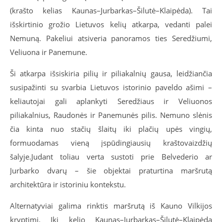
(krašto kelias Kaunas–Jurbarkas–Šilutė–Klaipėda). Tai
išskirtinio grožio Lietuvos kelių atkarpa, vedanti palei
Nemuną. Pakeliui atsiveria panoramos ties Seredžiumi,
Veliuona ir Panemune.
Ši atkarpa išsiskiria pilių ir piliakalnių gausa, leidžiančia
susipažinti su svarbia Lietuvos istorinio paveldo ašimi –
keliautojai gali aplankyti Seredžiaus ir Veliuonos
piliakalnius, Raudonės ir Panemunės pilis. Nemuno slėnis
čia kinta nuo stačių šlaitų iki plačių upės vingių,
formuodamas vieną įspūdingiausių kraštovaizdžių
šalyje.
Judant toliau verta sustoti prie Belvederio ar
Jurbarko dvarų – šie objektai praturtina maršrutą
architektūra ir istoriniu kontekstu.
Alternatyviai galima rinktis maršrutą iš Kauno Vilkijos
kryptimi. Iki kelio Kaunas–Jurbarkas–Šilutė–Klaipėda