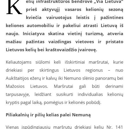
K
elių infrastruktūros bendrovė „Via Lietuva“
prieš aktyvųjį vasaros kelionių sezoną
kviečia vairuotojus leistis į pažintines
keliones automobiliu ir pakeliui atrasti Lietuvą iš
naujo. Iniciatyva skatina vietinį turizmą, atveria
mažiau pažintas vaizdingas vietoves ir pristato
Lietuvos kelių bei kraštovaizdžio įvairovę.
Keliautojams siūlomi keli išskirtiniai maršrutai, kurie
driekiasi per skirtingus Lietuvos regionus – nuo
Aukštaitijos ežerų ir kalvų iki Nemuno slėnio panoramų bei
Mažosios Lietuvos. Maršrutai gali būti derinami
tarpusavyje, leidžiant susikurti individualias kelionių
kryptis pagal laiką, pomėgius ir kelionės pobūdį.
Piliakalnių ir pilių kelias palei Nemuną
Vienas įspūdingiausių maršrutų driekiasi keliu Nr. 141