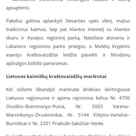
apsuptimis.
Pakeliui galima aplankyti Siesarties upės slėnį, mažus
tradicinius kaimus, taip pat Alantos miestelį su Alantos
dvaru ir Asvejos regioninį parką. Netoliese atsiveria ir
Labanoro regioninio parko prieigos, o Molėtų kryptimi
esantys kraštovaizdžiai leidžia pasiekti ir Mindūnų
apžvalgos bokšto panoramas.
Lietuvos kaimiškų kraštovaizdžių maršrutai
Kiti siūlomi išbandyti maršrutai driekiasi skirtinguose
Lietuvos regionuose ir apima rajoninius kelius Nr. 4706
Onuškis–Butrimonys–Punia, Nr. 5003 Varėna–
Marcinkonys–Druskininkai, Nr. 5144 Vištytis–Varteliai–
Burniškiai ir Nr. 2201 Priekulė–Sakūčiai–Ventė.