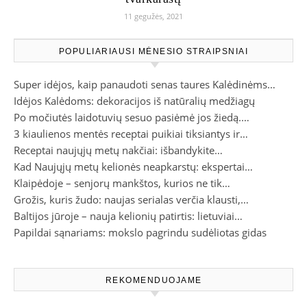
11 gegužės, 2021
POPULIARIAUSI MĖNESIO STRAIPSNIAI
Super idėjos, kaip panaudoti senas taures Kalėdinėms…
Idėjos Kalėdoms: dekoracijos iš natūralių medžiagų
Po močiutės laidotuvių sesuo pasiėmė jos žiedą.…
3 kiaulienos mentės receptai puikiai tiksiantys ir…
Receptai naujųjų metų nakčiai: išbandykite…
Kad Naujųjų metų kelionės neapkarstų: ekspertai…
Klaipėdoje – senjorų mankštos, kurios ne tik…
Grožis, kuris žudo: naujas serialas verčia klausti,…
Baltijos jūroje – nauja kelionių patirtis: lietuviai…
Papildai sąnariams: mokslo pagrindu sudėliotas gidas
REKOMENDUOJAME