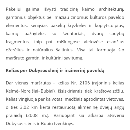
Pakeliui galima išvysti tradicinę kaimo architektūrą,
gamtinius objektus bei mažiau žinomus kultūros paveldo
elementus: senąsias pakelių kryžkeles ir koplytstulpius,
kaimų bažnytėles su šventoriais, dvarų sodybų
fragmentus, taip pat miškingose vietovėse esančius
ežerėlius ir natūralius šaltinius. Visa tai formuoja šio
maršruto gamtinį ir kultūrinį savitumą.
Kelias per Dubysos slėnį ir inžinerinį paveldą
Dar vienas maršrutas – kelias Nr. 2106 (rajoninis kelias
Kelmė–Noreišiai–Bubiai), išsiskiriantis tiek kraštovaizdžiu.
Kelias vingiuoja per kalvotas, medžiais apsodintas vietoves,
o ties 3,02 km kerta restauruotą akmeninę dviejų angų
pralaidą (2008 m.). Važiuojant šia atkarpa atsiveria
Dubysos slėnis ir Bubių tvenkinys.