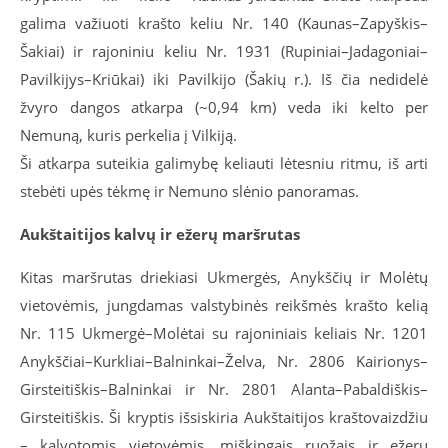
galima važiuoti krašto keliu Nr. 140 (Kaunas–Zapyškis–
Šakiai) ir rajoniniu keliu Nr. 1931 (Rupiniai–Jadagoniai–
Pavilkijys–Kriūkai) iki Pavilkijo (Šakių r.). Iš čia nedidelė
žvyro dangos atkarpa (~0,94 km) veda iki kelto per
Nemuną, kuris perkelia į Vilkiją.
Ši atkarpa suteikia galimybę keliauti lėtesniu ritmu, iš arti
stebėti upės tėkmę ir Nemuno slėnio panoramas.
Aukštaitijos kalvų ir ežerų maršrutas
Kitas maršrutas driekiasi Ukmergės, Anykščių ir Molėtų
vietovėmis, jungdamas valstybinės reikšmės krašto kelią
Nr. 115 Ukmergė–Molėtai su rajoniniais keliais Nr. 1201
Anykščiai–Kurkliai–Balninkai–Želva, Nr. 2806 Kairionys–
Girsteitiškis–Balninkai ir Nr. 2801 Alanta–Pabaldiškis–
Girsteitiškis. Ši kryptis išsiskiria Aukštaitijos kraštovaizdžiu
– kalvotomis vietovėmis, miškingais ruožais ir ežerų