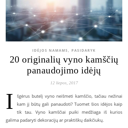
,
IDĖJOS NAMAMS
PASIDARYK
20 originalių vyno kamščių
panaudojimo idėjų
12 liepos, 2017
I
šgėrus butelį vyno neišmeti kamščio, tačiau nežinai
kam jį būtų gali panaudoti? Tuomet šios idėjos kaip
tik tau. Vyno kamščiai puiki medžiaga iš kurios
galima padaryti dekoracijų ar praktiškų daikčiukų.