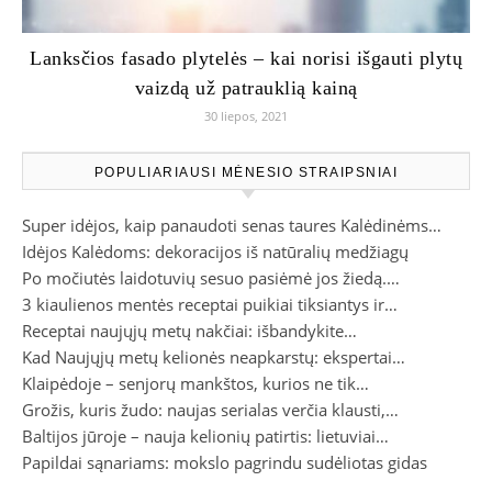
Lanksčios fasado plytelės – kai norisi išgauti plytų
vaizdą už patrauklią kainą
30 liepos, 2021
POPULIARIAUSI MĖNESIO STRAIPSNIAI
Super idėjos, kaip panaudoti senas taures Kalėdinėms…
Idėjos Kalėdoms: dekoracijos iš natūralių medžiagų
Po močiutės laidotuvių sesuo pasiėmė jos žiedą.…
3 kiaulienos mentės receptai puikiai tiksiantys ir…
Receptai naujųjų metų nakčiai: išbandykite…
Kad Naujųjų metų kelionės neapkarstų: ekspertai…
Klaipėdoje – senjorų mankštos, kurios ne tik…
Grožis, kuris žudo: naujas serialas verčia klausti,…
Baltijos jūroje – nauja kelionių patirtis: lietuviai…
Papildai sąnariams: mokslo pagrindu sudėliotas gidas