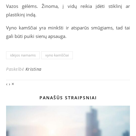
Vazos gėlėms. Žinoma, į vidų reikia įdėti stiklinį ar
plastikinį indą.
Vyno kamščiai yra minkšti ir atsparūs smūgiams, tad tai
gali būti puiki sienų apsauga.
idėjos namams
vyno kamščiai
Paskelbė
Kristina
‹
›
×
PANAŠŪS STRAIPSNIAI