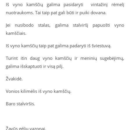
Iš vyno kamščių galima pasidaryti vintažinį rėmelį
nuotraukoms. Tai taip pat gali būti ir puiki dovana.
Jei nusibodo stalas, galima stalviršį papuošti vyno
kamščiais.
Iš vyno kamščių taip pat galima padaryti iš šviestuvą.
Turint itin daug vyno kamščių ir meninių sugebėjimų,
galima išskaptuoti ir visą pilį.
Žvakidė.
Vonios kilimėlis iš vyno kamščių.
Baro stalviršis.
Žavūs gėlių vazonai.