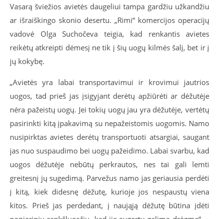
Vasarą šviežios avietės daugeliui tampa gardžiu užkandžiu
ar išraiškingo skonio desertu. „Rimi“ komercijos operacijų
vadovė Olga Suchočeva teigia, kad renkantis avietes
reikėtų atkreipti dėmesį ne tik į šių uogų kilmės šalį, bet ir į
jų kokybę.
„Avietės yra labai transportavimui ir krovimui jautrios
uogos, tad prieš jas įsigyjant derėtų apžiūrėti ar dėžutėje
nėra pažeistų uogų. Jei tokių uogų jau yra dėžutėje, vertėtų
pasirinkti kitą įpakavimą su nepažeistomis uogomis. Namo
nusipirktas avietes derėtų transportuoti atsargiai, saugant
jas nuo suspaudimo bei uogų pažeidimo. Labai svarbu, kad
uogos dėžutėje nebūtų perkrautos, nes tai gali lemti
greitesnį jų sugedimą. Parvežus namo jas geriausia perdėti
į kitą, kiek didesnę dėžutę, kurioje jos nespaustų viena
kitos. Prieš jas perdedant, į naująją dėžutę būtina įdėti