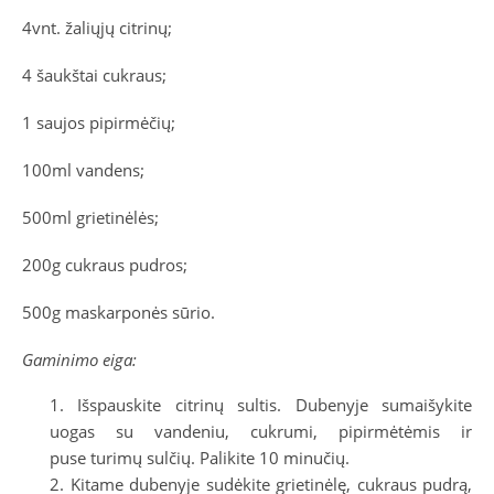
4vnt. žaliųjų citrinų;
4 šaukštai cukraus;
1 saujos pipirmėčių;
100ml vandens;
500ml grietinėlės;
200g cukraus pudros;
500g maskarponės sūrio.
Gaminimo eiga:
Išspauskite citrinų sultis. Dubenyje sumaišykite
uogas su vandeniu, cukrumi, pipirmėtėmis ir
puse turimų sulčių. Palikite 10 minučių.
Kitame dubenyje sudėkite grietinėlę, cukraus pudrą,