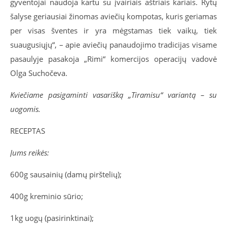
gyventojai naudoja kartu su įvairiais aštriais kariais. Rytų
šalyse geriausiai žinomas aviečių kompotas, kuris geriamas
per visas šventes ir yra mėgstamas tiek vaikų, tiek
suaugusiųjų“, – apie aviečių panaudojimo tradicijas visame
pasaulyje pasakoja „Rimi“ komercijos operacijų vadovė
Olga Suchočeva.
Kviečiame pasigaminti vasarišką „Tiramisu“ variantą – su
uogomis.
RECEPTAS
Jums reikės:
600g sausainių (damų pirštelių);
400g kreminio sūrio;
1kg uogų (pasirinktinai);