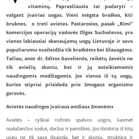
vitaminų. Paprasčiausia tai padaryti –
valgant įvairias uogas. Vieni mėgsta braškes, kiti
bruknes,
o treti avietes. Pastarosios, pasak „Rimi“
komercijos operacijų vadovės Olgos Suchočevos, yra
vienos labiausiai skanaujamų uogų Lietuvoje ir savo
populiarumu nusileidžia tik braškėms bei šilauogėms.
Tačiau, anot dr. Editos Gavelienės, reikėtų žavėtis ne
tik aviečių skoniu, bet ir jų suteikiamomis
naudingomis medžiagomis. Jos vienos iš tų uogų,
kurios stipriai prisideda prie žmogaus organizmo
gerovės.
Avietės naudingos įvairaus amžiaus žmonėms
Avietės – ryškiai rožinės spalvos uogos, kasmet
nudažančios sodus, daržus ir pamiškes. Jos išsiskiria iš kitų
uogų ne tik savo išvaizda, bet ir skoniu, struktūra ir