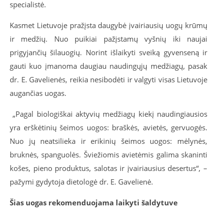
specialistė.
Kasmet Lietuvoje pražįsta daugybė įvairiausių uogų krūmų
ir medžių. Nuo puikiai pažįstamų vyšnių iki naujai
prigyjančių šilauogių. Norint išlaikyti sveiką gyvenseną ir
gauti kuo įmanoma daugiau naudingųjų medžiagų, pasak
dr. E. Gavelienės, reikia nesibodėti ir valgyti visas Lietuvoje
augančias uogas.
„Pagal biologiškai aktyvių medžiagų kiekį naudingiausios
yra erškėtinių šeimos uogos: braškės, avietės, gervuogės.
Nuo jų neatsilieka ir erikinių šeimos uogos: mėlynės,
bruknės, spanguolės. Šviežiomis avietėmis galima skaninti
košes, pieno produktus, salotas ir įvairiausius desertus“, –
pažymi gydytoja dietologė dr. E. Gavelienė.
Šias uogas rekomenduojama laikyti šaldytuve