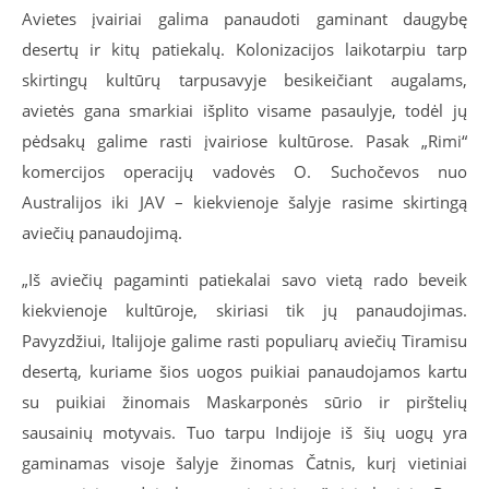
Avietes įvairiai galima panaudoti gaminant daugybę
desertų ir kitų patiekalų. Kolonizacijos laikotarpiu tarp
skirtingų kultūrų tarpusavyje besikeičiant augalams,
avietės gana smarkiai išplito visame pasaulyje, todėl jų
pėdsakų galime rasti įvairiose kultūrose. Pasak „Rimi“
komercijos operacijų vadovės O. Suchočevos nuo
Australijos iki JAV – kiekvienoje šalyje rasime skirtingą
aviečių panaudojimą.
„Iš aviečių pagaminti patiekalai savo vietą rado beveik
kiekvienoje kultūroje, skiriasi tik jų panaudojimas.
Pavyzdžiui, Italijoje galime rasti populiarų aviečių Tiramisu
desertą, kuriame šios uogos puikiai panaudojamos kartu
su puikiai žinomais Maskarponės sūrio ir pirštelių
sausainių motyvais. Tuo tarpu Indijoje iš šių uogų yra
gaminamas visoje šalyje žinomas Čatnis, kurį vietiniai