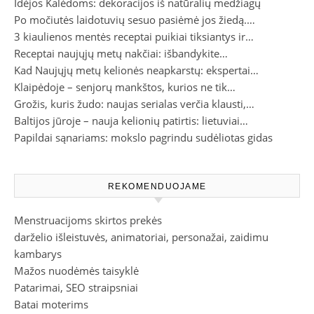
Idėjos Kalėdoms: dekoracijos iš natūralių medžiagų
Po močiutės laidotuvių sesuo pasiėmė jos žiedą.…
3 kiaulienos mentės receptai puikiai tiksiantys ir…
Receptai naujųjų metų nakčiai: išbandykite…
Kad Naujųjų metų kelionės neapkarstų: ekspertai…
Klaipėdoje – senjorų mankštos, kurios ne tik…
Grožis, kuris žudo: naujas serialas verčia klausti,…
Baltijos jūroje – nauja kelionių patirtis: lietuviai…
Papildai sąnariams: mokslo pagrindu sudėliotas gidas
REKOMENDUOJAME
Menstruacijoms skirtos prekės
darželio išleistuvės, animatoriai, personažai, zaidimu
kambarys
Mažos nuodėmės taisyklė
Patarimai, SEO straipsniai
Batai moterims