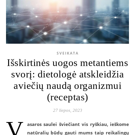
SVEIKATA
Išskirtinės uogos metantiems
svorį: dietologė atskleidžia
aviečių naudą organizmui
(receptas)
27 liepos, 2023
V
asaros saulei šviečiant vis ryškiau, ieškome
natūralių būdų gauti mums taip reikalingų