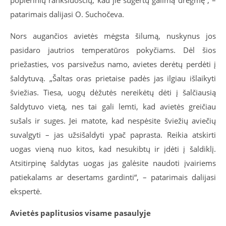
popierinių rankšluosčių, kad jie sugertų galimą drėgmę“, –
patarimais dalijasi O. Suchočeva.
Nors augančios avietės mėgsta šilumą, nuskynus jos
pasidaro jautrios temperatūros pokyčiams. Dėl šios
priežasties, vos parsivežus namo, avietes derėtų perdėti į
šaldytuvą. „Šaltas oras prietaise padės jas ilgiau išlaikyti
šviežias. Tiesa, uogų dėžutės nereikėtų dėti į šalčiausią
šaldytuvo vietą, nes tai gali lemti, kad avietės greičiau
sušals ir suges. Jei matote, kad nespėsite šviežių aviečių
suvalgyti – jas užsišaldyti ypač paprasta. Reikia atskirti
uogas vieną nuo kitos, kad nesukibtų ir įdėti į šaldiklį.
Atsitirpinę šaldytas uogas jas galėsite naudoti įvairiems
patiekalams ar desertams gardinti“, – patarimais dalijasi
ekspertė.
Avietės paplitusios visame pasaulyje