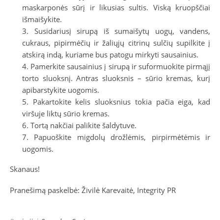
maskarponės sūrį ir likusias sultis. Viską kruopščiai
išmaišykite.
Susidariusį sirupą iš sumaišytų uogų, vandens,
cukraus, pipirmėčių ir žaliųjų citrinų sulčių supilkite į
atskirą indą, kuriame bus patogu mirkyti sausainius.
Pamerkite sausainius į sirupą ir suformuokite pirmąjį
torto sluoksnį. Antras sluoksnis – sūrio kremas, kurį
apibarstykite uogomis.
Pakartokite kelis sluoksnius tokia pačia eiga, kad
viršuje liktų sūrio kremas.
Tortą nakčiai palikite šaldytuve.
Papuoškite migdolų drožlėmis, pirpirmėtėmis ir
uogomis.
Skanaus!
Pranešimą paskelbė: Živilė Karevaitė, Integrity PR