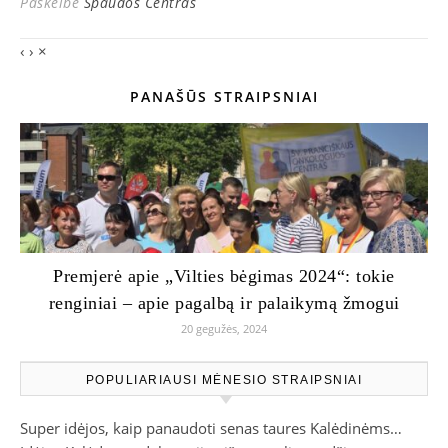
Paskelbė
Spaudos Centras
‹
›
×
PANAŠŪS STRAIPSNIAI
Premjerė apie „Vilties bėgimas 2024“: tokie
renginiai – apie pagalbą ir palaikymą žmogui
20 gegužės, 2024
POPULIARIAUSI MĖNESIO STRAIPSNIAI
Super idėjos, kaip panaudoti senas taures Kalėdinėms…