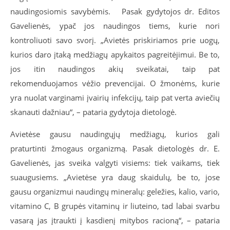
naudingosiomis savybėmis.
Pasak gydytojos dr. Editos
Gavelienės, ypač jos naudingos tiems, kurie nori
kontroliuoti savo svorį. „Avietės priskiriamos prie uogų,
kurios daro įtaką medžiagų apykaitos pagreitėjimui. Be to,
jos itin naudingos akių sveikatai, taip pat
rekomenduojamos vėžio prevencijai. O žmonėms, kurie
yra nuolat varginami įvairių infekcijų, taip pat verta aviečių
skanauti dažniau“, – pataria gydytoja dietologė.
Avietėse gausu naudingųjų medžiagų, kurios gali
praturtinti žmogaus organizmą. Pasak dietologės dr. E.
Gavelienės, jas sveika valgyti visiems: tiek vaikams, tiek
suaugusiems. „Avietėse yra daug skaidulų, be to, jose
gausu organizmui naudingų mineralų: geležies, kalio, vario,
vitamino C, B grupės vitaminų ir liuteino, tad labai svarbu
vasarą jas įtraukti į kasdienį mitybos racioną“, – pataria