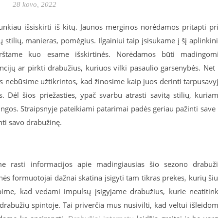
28 kovo, 2022
nkiau išsiskirti iš kitų. Jaunos merginos norėdamos pritapti pr
 stilių, manieras, pomėgius. Ilgainiui taip įsisukame į šį aplinkin
rštame kuo esame išskirtinės. Norėdamos būti madingom
cijų ar pirkti drabužius, kuriuos vilki pasaulio garsenybės. Net 
 nebūsime užtikrintos, kad žinosime kaip juos derinti tarpusavy
s. Dėl šios priežasties, ypač svarbu atrasti savitą stilių, kuria
ingos. Straipsnyje pateikiami patarimai padės geriau pažinti save 
inti savo drabužinę.
me rasti informacijos apie madingiausias šio sezono drabuž
s formuotojai dažnai skatina įsigyti tam tikras prekes, kurių ši
ime, kad vedami impulsų įsigyjame drabužius, kurie neatitin
abužių spintoje. Tai priverčia mus nusivilti, kad veltui išleido