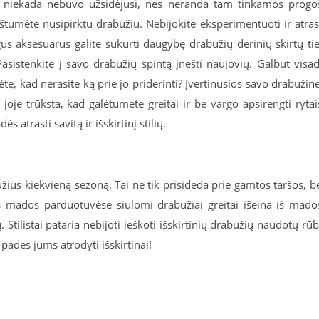
 niekada nebuvo užsidėjusi, nes neranda tam tinkamos progo
umėte nusipirktu drabužiu. Nebijokite eksperimentuoti ir atras
gus aksesuarus galite sukurti daugybę drabužių derinių skirtų ti
Pasistenkite į savo drabužių spintą įnešti naujovių. Galbūt visa
ėte, kad nerasite ką prie jo priderinti? Įvertinusios savo drabužin
 joje trūksta, kad galėtumėte greitai ir be vargo apsirengti rytai
s atrasti savitą ir išskirtinį stilių.
žius kiekvieną sezoną. Tai ne tik prisideda prie gamtos taršos, b
ios mados parduotuvėse siūlomi drabužiai greitai išeina iš mado
 Stilistai pataria nebijoti ieškoti išskirtinių drabužių naudotų rū
 padės jums atrodyti išskirtinai!