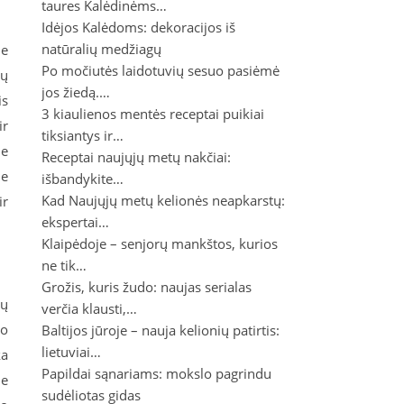
taures Kalėdinėms…
Idėjos Kalėdoms: dekoracijos iš
natūralių medžiagų
ie
Po močiutės laidotuvių sesuo pasiėmė
ių
jos žiedą.…
is
3 kiaulienos mentės receptai puikiai
ir
tiksiantys ir…
je
Receptai naujųjų metų nakčiai:
me
išbandykite…
Kad Naujųjų metų kelionės neapkarstų:
ir
ekspertai…
Klaipėdoje – senjorų mankštos, kurios
ne tik…
Grožis, kuris žudo: naujas serialas
ių
verčia klausti,…
uo
Baltijos jūroje – nauja kelionių patirtis:
lietuviai…
ka
Papildai sąnariams: mokslo pagrindu
me
sudėliotas gidas