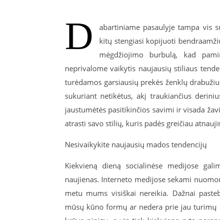
D
abartiniame pasaulyje tampa vis su
kitų stengiasi kopijuoti bendraamžių
mėgdžiojimo burbulą, kad pami
neprivalome vaikytis naujausių stiliaus tenden
turėdamos garsiausių prekės ženklų drabužius
sukuriant netikėtus, akį traukiančius deriniu
jaustumėtės pasitikinčios savimi ir visada žav
atrasti savo stilių, kuris padės greičiau atnauj
Nesivaikykite naujausių mados tendencijų
Kiekvieną dieną socialinėse medijose gali
naujienas. Interneto medijose sekami nuomonė
metu mums visiškai nereikia. Dažnai pasteb
mūsų kūno formų ar nedera prie jau turimų dr