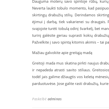
Dauguma moterų savo spintoje rūbų, kurių
Neverta laukti tobulo momento, kad pasipuošt
skirtingų drabužių stilių. Derindamos skirtin
ėjimui į darbą, tiek vakarienei su draugais. 
svajojote turėti tobulą odinį švarkelį, bet man
turinį galėsite geriau suprasti kokių drabužių
Pažvelkite į savo spintą kitomis akimis – tai padė
Mažiau galvokite apie greitąją madą
Greitoji mada mus skatina pirkti naujus drabu
ir nepadeda atrasti savito stiliaus. Greitos
todėl jais galime džiaugtis vos keletą mėnesių.
parduotuvėse. Jose galite rasti drabužių, kurie
Paskelbė
adminas