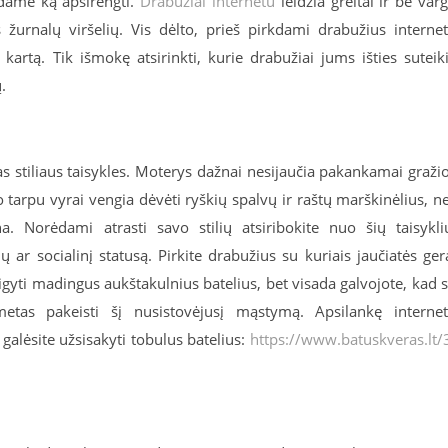
ndame ką apsirengti.
Drabužiai internetu
leidžia greitai ir be var
urnalų viršelių. Vis dėlto, prieš pirkdami drabužius interne
 kartą. Tik išmokę atsirinkti, kurie drabužiai jums išties suteik
.
 stiliaus taisykles. Moterys dažnai nesijaučia pakankamai graži
 tarpu vyrai vengia dėvėti ryškių spalvų ir raštų marškinėlius, n
 Norėdami atrasti savo stilių atsiribokite nuo šių taisykli
 ar socialinį statusą. Pirkite drabužius su kuriais jaučiatės ger
sigyti madingus aukštakulnius batelius, bet visada galvojote, kad 
metas pakeisti šį nusistovėjusį mąstymą. Apsilankę interne
lėsite užsisakyti tobulus batelius:
https://www.batuskveras.lt/