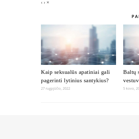
‹
›
×
PA
Kaip seksualūs apatiniai gali
Baltų 
pagerinti lytinius santykius?
vestu
27 rugpjūčio, 2022
5 kovo, 2