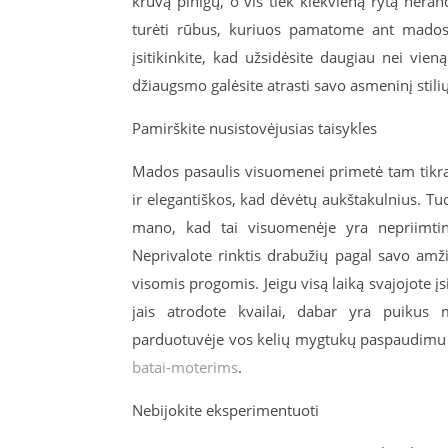
krūvą pinigų, o vis tiek kiekvieną rytą nera
turėti rūbus, kuriuos pamatome ant mados ž
įsitikinkite, kad užsidėsite daugiau nei vieną
džiaugsmo galėsite atrasti savo asmeninį stilių
Pamirškite nusistovėjusias taisykles
Mados pasaulis visuomenei primetė tam tikras
ir elegantiškos, kad dėvėtų aukštakulnius. Tuo
mano, kad tai visuomenėje yra nepriimtina.
Neprivalote rinktis drabužių pagal savo amžių
visomis progomis. Jeigu visą laiką svajojote į
jais atrodote kvailai, dabar yra puikus 
parduotuvėje vos kelių mygtukų paspaudimu ga
batai-moterims
.
Nebijokite eksperimentuoti