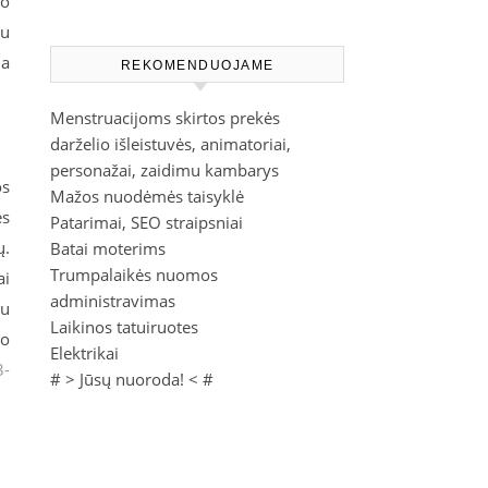
go
tu
ia
REKOMENDUOJAME
Menstruacijoms skirtos prekės
darželio išleistuvės, animatoriai,
personažai, zaidimu kambarys
os
Mažos nuodėmės taisyklė
es
Patarimai, SEO straipsniai
ų.
Batai moterims
Trumpalaikės nuomos
ai
administravimas
su
Laikinos tatuiruotes
to
Elektrikai
3-
# >
Jūsų nuoroda!
< #