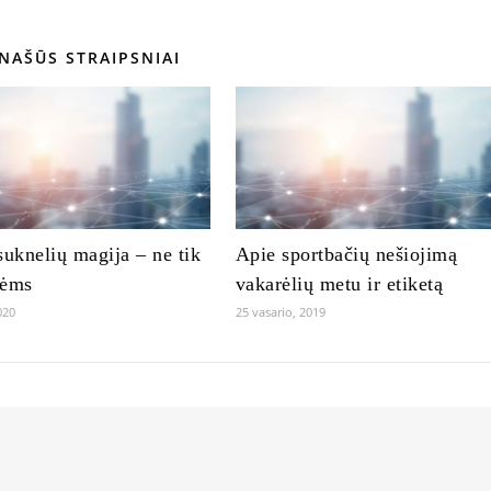
NAŠŪS STRAIPSNIAI
suknelių magija – ne tik
Apie sportbačių nešiojimą
vėms
vakarėlių metu ir etiketą
020
25 vasario, 2019