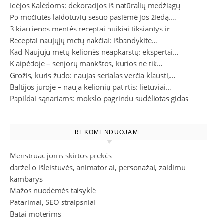
Idėjos Kalėdoms: dekoracijos iš natūralių medžiagų
Po močiutės laidotuvių sesuo pasiėmė jos žiedą.…
3 kiaulienos mentės receptai puikiai tiksiantys ir…
Receptai naujųjų metų nakčiai: išbandykite…
Kad Naujųjų metų kelionės neapkarstų: ekspertai…
Klaipėdoje – senjorų mankštos, kurios ne tik…
Grožis, kuris žudo: naujas serialas verčia klausti,…
Baltijos jūroje – nauja kelionių patirtis: lietuviai…
Papildai sąnariams: mokslo pagrindu sudėliotas gidas
REKOMENDUOJAME
Menstruacijoms skirtos prekės
darželio išleistuvės, animatoriai, personažai, zaidimu
kambarys
Mažos nuodėmės taisyklė
Patarimai, SEO straipsniai
Batai moterims