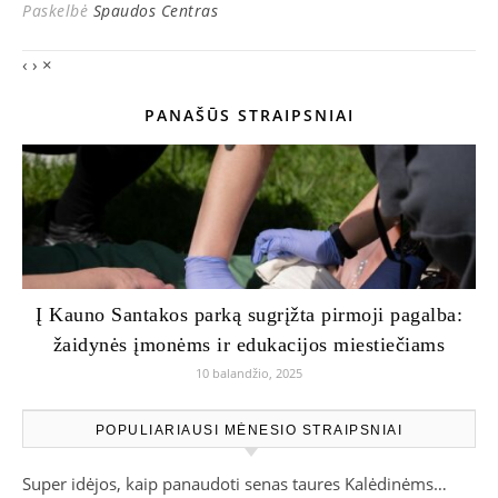
Paskelbė
Spaudos Centras
‹
›
×
PANAŠŪS STRAIPSNIAI
Į Kauno Santakos parką sugrįžta pirmoji pagalba:
žaidynės įmonėms ir edukacijos miestiečiams
10 balandžio, 2025
POPULIARIAUSI MĖNESIO STRAIPSNIAI
Super idėjos, kaip panaudoti senas taures Kalėdinėms…