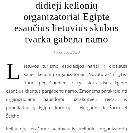
didieji kelionių
organizatoriai Egipte
esančius lietuvius skubos
tvarka gabena namo
16 kovo, 2020
L
ietuvos turizmo asociacijos nariai ir didžiausi
šalies kelionių organizatoriai „Novaturas“ ir „Tez
Tour“ per šiandien ir ryt sieks visus Egipte
esančius klientus pargabenti namo. Žmonėms parskraidinti
organizuojami papildomi užsakomieji reisai iš
populiariausių Egipto kurortų – Hurgados ir Šarm el
Šeicho.
Keliautojų prašome vadovautis kelionių organizatorių