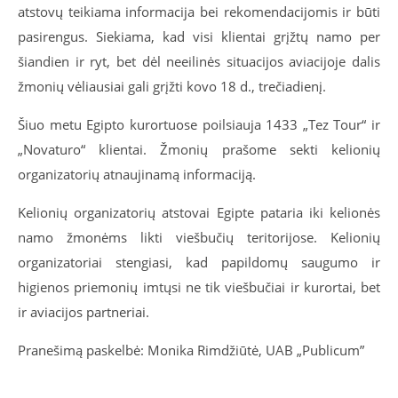
atstovų teikiama informacija bei rekomendacijomis ir būti
pasirengus. Siekiama, kad visi klientai grįžtų namo per
šiandien ir ryt, bet dėl neeilinės situacijos aviacijoje dalis
žmonių vėliausiai gali grįžti kovo 18 d., trečiadienį.
Šiuo metu Egipto kurortuose poilsiauja 1433 „Tez Tour“ ir
„Novaturo“ klientai. Žmonių prašome sekti kelionių
organizatorių atnaujinamą informaciją.
Kelionių organizatorių atstovai Egipte pataria iki kelionės
namo žmonėms likti viešbučių teritorijose. Kelionių
organizatoriai stengiasi, kad papildomų saugumo ir
higienos priemonių imtųsi ne tik viešbučiai ir kurortai, bet
ir aviacijos partneriai.
Pranešimą paskelbė: Monika Rimdžiūtė, UAB „Publicum”