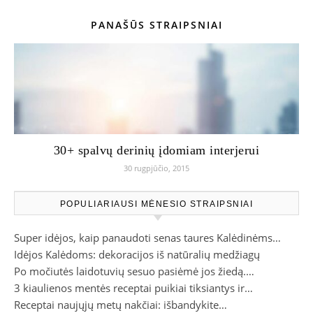
PANAŠŪS STRAIPSNIAI
30+ spalvų derinių įdomiam interjerui
30 rugpjūčio, 2015
POPULIARIAUSI MĖNESIO STRAIPSNIAI
Super idėjos, kaip panaudoti senas taures Kalėdinėms…
Idėjos Kalėdoms: dekoracijos iš natūralių medžiagų
Po močiutės laidotuvių sesuo pasiėmė jos žiedą.…
3 kiaulienos mentės receptai puikiai tiksiantys ir…
Receptai naujųjų metų nakčiai: išbandykite…