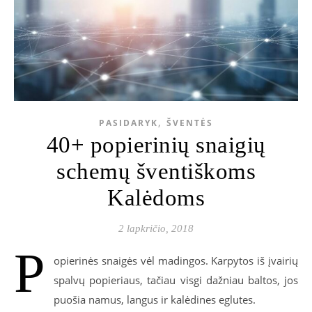
,
PASIDARYK
ŠVENTĖS
40+ popierinių snaigių
schemų šventiškoms
Kalėdoms
2 lapkričio, 2018
P
opierinės snaigės vėl madingos. Karpytos iš įvairių
spalvų popieriaus, tačiau visgi dažniau baltos, jos
puošia namus, langus ir kalėdines eglutes.