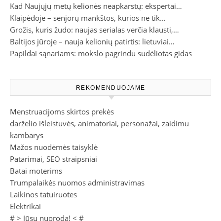
Kad Naujųjų metų kelionės neapkarstų: ekspertai…
Klaipėdoje – senjorų mankštos, kurios ne tik…
Grožis, kuris žudo: naujas serialas verčia klausti,…
Baltijos jūroje – nauja kelionių patirtis: lietuviai…
Papildai sąnariams: mokslo pagrindu sudėliotas gidas
REKOMENDUOJAME
Menstruacijoms skirtos prekės
darželio išleistuvės, animatoriai, personažai, zaidimu
kambarys
Mažos nuodėmės taisyklė
Patarimai, SEO straipsniai
Batai moterims
Trumpalaikės nuomos administravimas
Laikinos tatuiruotes
Elektrikai
# >
Jūsų nuoroda!
< #