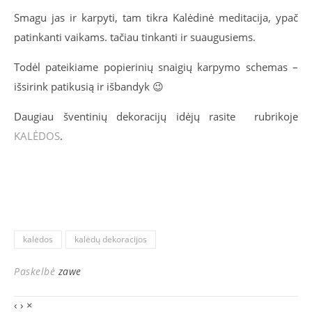
Smagu jas ir karpyti, tam tikra Kalėdinė meditacija, ypač
patinkanti vaikams. tačiau tinkanti ir suaugusiems.
Todėl pateikiame popierinių snaigių karpymo schemas –
išsirink patikusią ir išbandyk 😉
Daugiau šventinių dekoracijų idėjų rasite rubrikoje
KALĖDOS
.
kalėdos
kalėdų dekoracijos
Paskelbė
zawe
‹
›
×