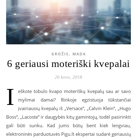
,
GROŽIS
MADA
6 geriausi moteriški kvepalai
26 kovo, 2018
I
eškote tobulo kvapo moteriškų kvepalų sau ar savo
mylimai damai? Rinkoje egzistuoja tūkstančiai
įvairiausių kvepalų iš „Versace“, „Calvin Klein“, „Hugo
Boss“, „Lacoste“ ir daugybės kitų gamintojų, todėl pasirinkti
gali būti sunku. Kad jums būtų bent kiek lengviau,
elektroninės parduotuvės Pigu.lt ekspertai sudarė geriausių