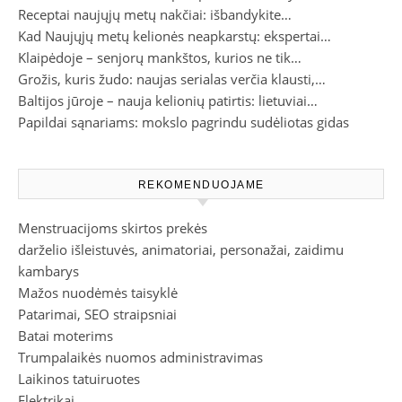
Receptai naujųjų metų nakčiai: išbandykite…
Kad Naujųjų metų kelionės neapkarstų: ekspertai…
Klaipėdoje – senjorų mankštos, kurios ne tik…
Grožis, kuris žudo: naujas serialas verčia klausti,…
Baltijos jūroje – nauja kelionių patirtis: lietuviai…
Papildai sąnariams: mokslo pagrindu sudėliotas gidas
REKOMENDUOJAME
Menstruacijoms skirtos prekės
darželio išleistuvės, animatoriai, personažai, zaidimu
kambarys
Mažos nuodėmės taisyklė
Patarimai, SEO straipsniai
Batai moterims
Trumpalaikės nuomos administravimas
Laikinos tatuiruotes
Elektrikai