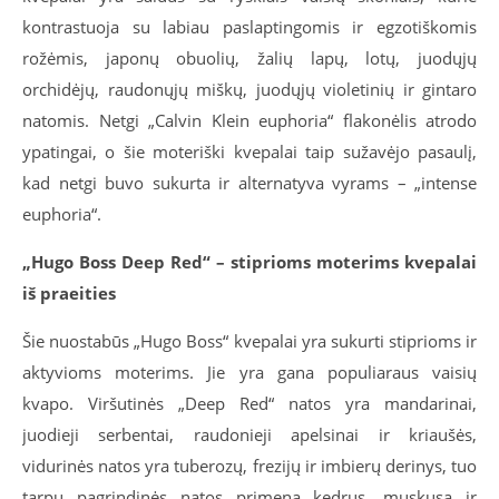
kontrastuoja su labiau paslaptingomis ir egzotiškomis
rožėmis, japonų obuolių, žalių lapų, lotų, juodųjų
orchidėjų, raudonųjų miškų, juodųjų violetinių ir gintaro
natomis. Netgi „Calvin Klein euphoria“ flakonėlis atrodo
ypatingai, o šie moteriški kvepalai taip sužavėjo pasaulį,
kad netgi buvo sukurta ir alternatyva vyrams – „intense
euphoria“.
„Hugo Boss Deep Red“ – stiprioms moterims kvepalai
iš praeities
Šie nuostabūs „Hugo Boss“ kvepalai yra sukurti stiprioms ir
aktyvioms moterims. Jie yra gana populiaraus vaisių
kvapo. Viršutinės „Deep Red“ natos yra mandarinai,
juodieji serbentai, raudonieji apelsinai ir kriaušės,
vidurinės natos yra tuberozų, frezijų ir imbierų derinys, tuo
tarpu pagrindinės natos primena kedrus, muskusą ir