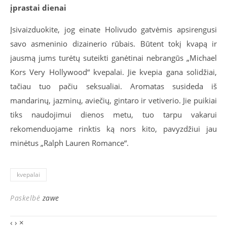
įprastai dienai
Įsivaizduokite, jog einate Holivudo gatvėmis apsirengusi
savo asmeninio dizainerio rūbais. Būtent tokį kvapą ir
jausmą jums turėtų suteikti ganėtinai nebrangūs „Michael
Kors Very Hollywood“ kvepalai. Jie kvepia gana solidžiai,
tačiau tuo pačiu seksualiai. Aromatas susideda iš
mandarinų, jazminų, aviečių, gintaro ir vetiverio. Jie puikiai
tiks naudojimui dienos metu, tuo tarpu vakarui
rekomenduojame rinktis ką nors kito, pavyzdžiui jau
minėtus „Ralph Lauren Romance“.
kvepalai
Paskelbė
zawe
‹
›
×