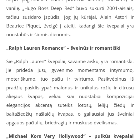
vanilę. „Hugo Boss Deep Red“ buvo sukurti 2001-aisiais,
tačiau susidaro įspūdis, jog jų kūrėjai, Alain Astori ir
Beatrice Piquet, žvelgė į ateitį, kadangi šie kvepalai yra
nuostabūs ir šiomis dienomis.
„Ralph Lauren Romance“ – švelnūs ir romantiški
Šie „Ralph Lauren“ kvepalai, savaime aišku, yra romantiški.
Jie prideda jūsų gyvenimo momentams intymumo,
moteriškumo, tuo pačiu ir tvirtumo. Pasikvėpinus iš
pradžių pasklis ypač malonus ir unikalus rožių ir citrusų
aliejaus kvapas, vėliau šiai nuostabiai kompozicijai
elegancijos akcentą suteiks lotosų, lelijų žiedų ir
baltažiedžių našlaičių kvapas, o galiausiai jus švelniai
apgaubs pačiulių, briedragių ir muskuso dvelksmas.
„Michael Kors Very Hollywood“ – puikūs kvepalai