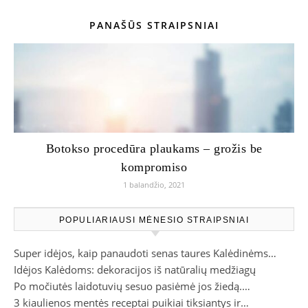
PANAŠŪS STRAIPSNIAI
Botokso procedūra plaukams – grožis be
kompromiso
1 balandžio, 2021
POPULIARIAUSI MĖNESIO STRAIPSNIAI
Super idėjos, kaip panaudoti senas taures Kalėdinėms…
Idėjos Kalėdoms: dekoracijos iš natūralių medžiagų
Po močiutės laidotuvių sesuo pasiėmė jos žiedą.…
3 kiaulienos mentės receptai puikiai tiksiantys ir…