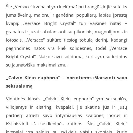
Šie „Versace“ kvepalai yra kiek mažiau brangūs ir jie suteiks
jums švelnų, malonų ir ganėtinai populiarų, labiau įprastą
kvapą. „Versace Bright Crystal“ turi vaisines natas –
granatos ir juzai subalansuoti su pikoniais, magnolijomis ir
lotosais. „Versace“ sukūrė tiesiog tobulą derinį, kadangi
pagrindinės natos yra kiek solidesnės, todėl „Versace
Bright Crystal“ išlaiko savo solidumą, kuris yra suderintas
su jaunatvišku maksimalizmu.
„Calvin Klein euphoria“ – norintiems išlaisvinti savo
seksualumą
Vidutinės klasės „Calvin Klein euphoria“ yra seksualūs,
viliojantys ir aistringi kvepalai. Jie skatina jus ir jūsų
partnerį atrasti savo intymiausias svajones, norus ir
išsilaisvinti iš kasdieninės rutinos. Šie „Calvin Klein“
kvepalai yra saldūs su ryškiais vaisių skoniais, kurie