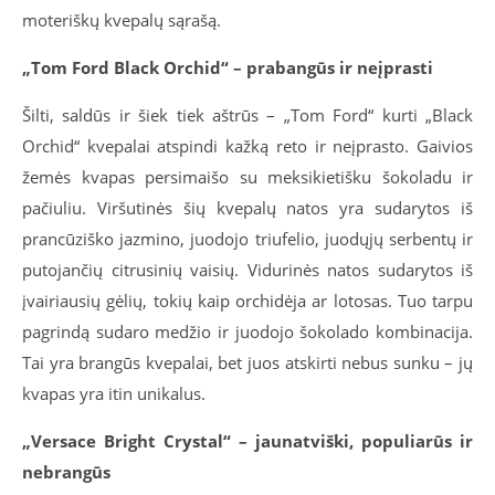
moteriškų kvepalų sąrašą.
„Tom Ford Black Orchid“ – prabangūs ir neįprasti
Šilti, saldūs ir šiek tiek aštrūs – „Tom Ford“ kurti „Black
Orchid“ kvepalai atspindi kažką reto ir neįprasto. Gaivios
žemės kvapas persimaišo su meksikietišku šokoladu ir
pačiuliu. Viršutinės šių kvepalų natos yra sudarytos iš
prancūziško jazmino, juodojo triufelio, juodųjų serbentų ir
putojančių citrusinių vaisių. Vidurinės natos sudarytos iš
įvairiausių gėlių, tokių kaip orchidėja ar lotosas. Tuo tarpu
pagrindą sudaro medžio ir juodojo šokolado kombinacija.
Tai yra brangūs kvepalai, bet juos atskirti nebus sunku – jų
kvapas yra itin unikalus.
„Versace Bright Crystal“ – jaunatviški, populiarūs ir
nebrangūs